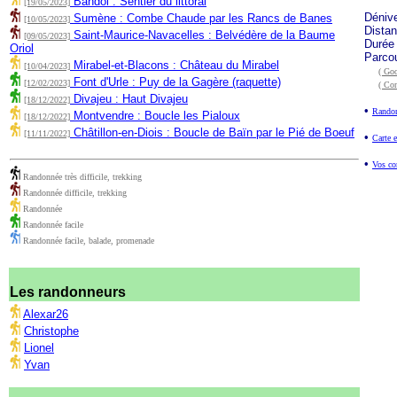
Bandol : Sentier du littoral
[19/05/2023]
Déniv
Sumène : Combe Chaude par les Rancs de Banes
[10/05/2023]
Dista
Saint-Maurice-Navacelles : Belvédère de la Baume
[09/05/2023]
Durée
Oriol
Parco
Mirabel-et-Blacons : Château du Mirabel
[10/04/2023]
( Goo
Font d'Urle : Puy de la Gagère (raquette)
[12/02/2023]
( Co
Divajeu : Haut Divajeu
[18/12/2022]
•
Randon
Montvendre : Boucle les Pialoux
[18/12/2022]
Châtillon-en-Diois : Boucle de Baïn par le Pié de Boeuf
[11/11/2022]
•
Carte e
•
Vos co
Randonnée très difficile, trekking
Randonnée difficile, trekking
Randonnée
Randonnée facile
Randonnée facile, balade, promenade
Les randonneurs
Alexar26
Christophe
Lionel
Yvan