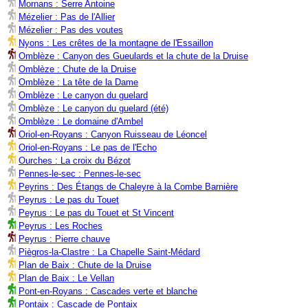
Mornans : Serre Antoine
Mézelier : Pas de l'Allier
Mézelier : Pas des voutes
Nyons : Les crêtes de la montagne de l'Essaillon
Omblèze : Canyon des Gueulards et la chute de la Druise
Omblèze : Chute de la Druise
Omblèze : La tête de la Dame
Omblèze : Le canyon du guelard
Omblèze : Le canyon du guelard (été)
Omblèze : Le domaine d'Ambel
Oriol-en-Royans : Canyon Ruisseau de Léoncel
Oriol-en-Royans : Le pas de l'Echo
Ourches : La croix du Bézot
Pennes-le-sec : Pennes-le-sec
Peyrins : Des Étangs de Chaleyre à la Combe Barnière
Peyrus : Le pas du Touet
Peyrus : Le pas du Touet et St Vincent
Peyrus : Les Roches
Peyrus : Pierre chauve
Piègros-la-Clastre : La Chapelle Saint-Médard
Plan de Baix : Chute de la Druise
Plan de Baix : Le Vellan
Pont-en-Royans : Cascades verte et blanche
Pontaix : Cascade de Pontaix