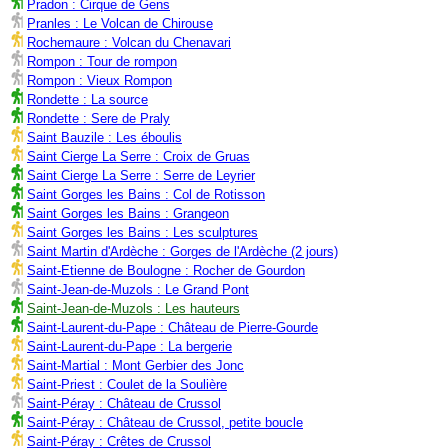
Pradon : Cirque de Gens
Pranles : Le Volcan de Chirouse
Rochemaure : Volcan du Chenavari
Rompon : Tour de rompon
Rompon : Vieux Rompon
Rondette : La source
Rondette : Sere de Praly
Saint Bauzile : Les éboulis
Saint Cierge La Serre : Croix de Gruas
Saint Cierge La Serre : Serre de Leyrier
Saint Gorges les Bains : Col de Rotisson
Saint Gorges les Bains : Grangeon
Saint Gorges les Bains : Les sculptures
Saint Martin d'Ardèche : Gorges de l'Ardèche (2 jours)
Saint-Etienne de Boulogne : Rocher de Gourdon
Saint-Jean-de-Muzols : Le Grand Pont
Saint-Jean-de-Muzols : Les hauteurs
Saint-Laurent-du-Pape : Château de Pierre-Gourde
Saint-Laurent-du-Pape : La bergerie
Saint-Martial : Mont Gerbier des Jonc
Saint-Priest : Coulet de la Soulière
Saint-Péray : Château de Crussol
Saint-Péray : Château de Crussol, petite boucle
Saint-Péray : Crêtes de Crussol