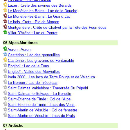
Lazer : Crête des ravines des Bérards
Le Monêtier-les-Bains : Lac de la Douche
Le Monêtier-les-Bains : Le Grand Lac
Le bois, Crots : Pic de Morgon
Montgenèvre : Crête de Chalvet par la Tête des Fournéous
Villar-D'Arène : Lac du Pontet
06 Alpes-Maritimes
Auron : Auron
Castérino : Lac des grenouilles
Castérino : Les gravures de Fontanable
Engiboï : Lac de la Fous
Engiboï : Vallée des Merveilles
Isola 2000 : Les lacs de Terre Rouge et de Valscura
Le Boréon : Lac de Trécolpas
Saint Dalmas Valdeblore : Traversée Du Pépoiri
Saint-Dalmas-le-Selvage : La Bonette
Saint-Etienne de Tinée : Col de l'Alpe
Saint-Etienne de Tinée : Lacs des Vens
Saint-Martin de Vésubie : Col de fenestre
Saint-Martin de Vésubie : Lacs de Prals
07 Ardèche