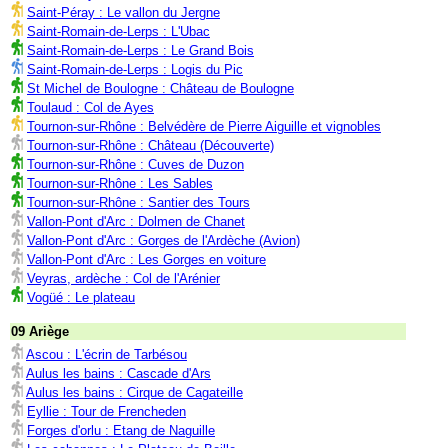
Saint-Péray : Le vallon du Jergne
Saint-Romain-de-Lerps : L'Ubac
Saint-Romain-de-Lerps : Le Grand Bois
Saint-Romain-de-Lerps : Logis du Pic
St Michel de Boulogne : Château de Boulogne
Toulaud : Col de Ayes
Tournon-sur-Rhône : Belvédère de Pierre Aiguille et vignobles
Tournon-sur-Rhône : Château (Découverte)
Tournon-sur-Rhône : Cuves de Duzon
Tournon-sur-Rhône : Les Sables
Tournon-sur-Rhône : Santier des Tours
Vallon-Pont d'Arc : Dolmen de Chanet
Vallon-Pont d'Arc : Gorges de l'Ardèche (Avion)
Vallon-Pont d'Arc : Les Gorges en voiture
Veyras, ardèche : Col de l'Arénier
Vogüé : Le plateau
09 Ariège
Ascou : L'écrin de Tarbésou
Aulus les bains : Cascade d'Ars
Aulus les bains : Cirque de Cagateille
Eyllie : Tour de Frencheden
Forges d'orlu : Etang de Naguille