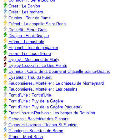
Combovin : Serre Bochon
Crest : Le Donjon
Crest : Les rochers
Crupies : Tour de Jumel
Crépol : La chapelle Saint-Roch
Dieulefit : Serre Gros
Divajeu : Haut Divajeu
Erôme : La mistrale
Espenel : Tour de pégarnier
Eurre : Les lacs d'Eurre
Eygluy : Montagne de Marly
Eygluy-Escoulin : Le Bec Pointu
Eymeux : Canal de la Bourne et Chapelle Sainte-Béatrix
Eyzahut : Trou du Furet
Fauconnières, Montélier : Le château de Monteynard
Fauconnières, Montélier : Les bassins
Font d'Urle : Font d'Urle
Font d'Urle : Puy de la Gagère
Font d'Urle : Puy de la Gagère (raquette)
Francillon-sur-Roubion : Les berges du Roublion
Gervans : Belvédère des Planars
Gigors et Lozeron : Rocher St Supière
Glandage : Sucettes de Borne
Grane : Mont Brian