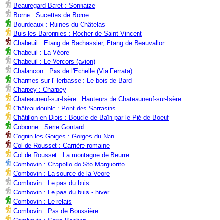
Beauregard-Baret : Sonnaize
Borne : Sucettes de Borne
Bourdeaux : Ruines du Châtelas
Buis les Baronnies : Rocher de Saint Vincent
Chabeuil : Etang de Bachassier, Etang de Beauvallon
Chabeuil : La Véore
Chabeuil : Le Vercors (avion)
Chalancon : Pas de l'Echelle (Via Ferrata)
Charmes-sur-l'Herbasse : Le bois de Bard
Charpey : Charpey
Chateauneuf-sur-Isère : Hauteurs de Chateauneuf-sur-Isère
Châteaudouble : Pont des Sarrasins
Châtillon-en-Diois : Boucle de Baïn par le Pié de Boeuf
Cobonne : Serre Gontard
Cognin-les-Gorges : Gorges du Nan
Col de Rousset : Carrière romaine
Col de Rousset : La montagne de Beurre
Combovin : Chapelle de Ste Marguerite
Combovin : La source de la Veore
Combovin : Le pas du buis
Combovin : Le pas du buis - hiver
Combovin : Le relais
Combovin : Pas de Boussière