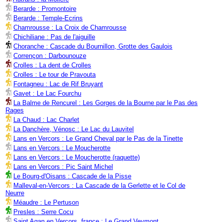
Berarde : Promontoire
Berarde : Temple-Ecrins
Chamrousse : La Croix de Chamrousse
Chichiliane : Pas de l'aiguille
Choranche : Cascade du Bournillon, Grotte des Gaulois
Corrençon : Darbounouze
Crolles : La dent de Crolles
Crolles : Le tour de Pravouta
Fontagneu : Lac de Rif Bruyant
Gavet : Le Lac Fourchu
La Balme de Rencurel : Les Gorges de la Bourne par le Pas des
Rages
La Chaud : Lac Charlet
La Danchère, Vénosc : Le Lac du Lauvitel
Lans en Vercors : Le Grand Cheval par le Pas de la Tinette
Lans en Vercors : Le Moucherotte
Lans en Vercors : Le Moucherotte (raquette)
Lans en Vercors : Pic Saint Michel
Le Bourg-d'Oisans : Cascade de la Pisse
Malleval-en-Vercors : La Cascade de la Gerlette et le Col de
Neurre
Méaudre : Le Pertuson
Presles : Serre Cocu
Saint Agan en Vercors, france : Le Grand Veymont