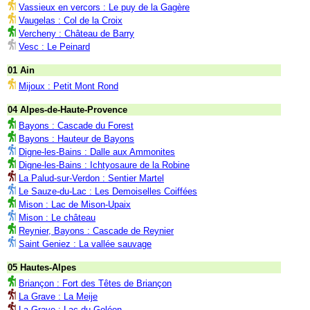
Vassieux en vercors : Le puy de la Gagère
Vaugelas : Col de la Croix
Vercheny : Château de Barry
Vesc : Le Peinard
01 Ain
Mijoux : Petit Mont Rond
04 Alpes-de-Haute-Provence
Bayons : Cascade du Forest
Bayons : Hauteur de Bayons
Digne-les-Bains : Dalle aux Ammonites
Digne-les-Bains : Ichtyosaure de la Robine
La Palud-sur-Verdon : Sentier Martel
Le Sauze-du-Lac : Les Demoiselles Coiffées
Mison : Lac de Mison-Upaix
Mison : Le château
Reynier, Bayons : Cascade de Reynier
Saint Geniez : La vallée sauvage
05 Hautes-Alpes
Briançon : Fort des Têtes de Briançon
La Grave : La Meije
La Grave : Lac du Goléon