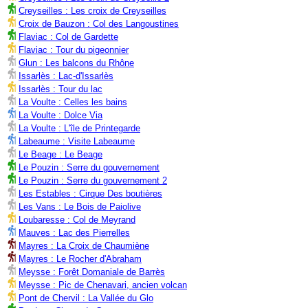
Creyseilles : Les croix de Creyseilles
Croix de Bauzon : Col des Langoustines
Flaviac : Col de Gardette
Flaviac : Tour du pigeonnier
Glun : Les balcons du Rhône
Issarlès : Lac-d'Issarlès
Issarlès : Tour du lac
La Voulte : Celles les bains
La Voulte : Dolce Via
La Voulte : L'île de Printegarde
Labeaume : Visite Labeaume
Le Beage : Le Beage
Le Pouzin : Serre du gouvernement
Le Pouzin : Serre du gouvernement 2
Les Estables : Cirque Des boutières
Les Vans : Le Bois de Paiolive
Loubaresse : Col de Meyrand
Mauves : Lac des Pierrelles
Mayres : La Croix de Chaumiène
Mayres : Le Rocher d'Abraham
Meysse : Forêt Domaniale de Barrès
Meysse : Pic de Chenavari, ancien volcan
Pont de Chervil : La Vallée du Glo