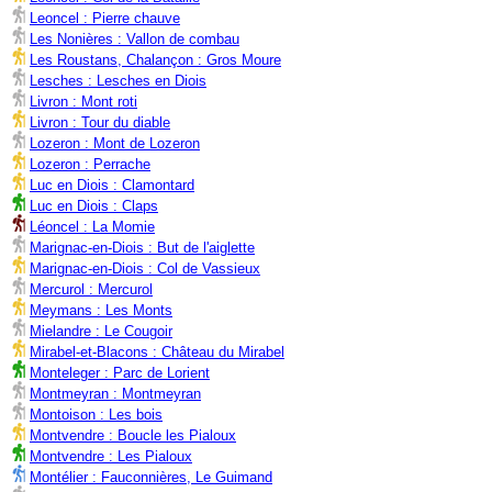
Leoncel : Pierre chauve
Les Nonières : Vallon de combau
Les Roustans, Chalançon : Gros Moure
Lesches : Lesches en Diois
Livron : Mont roti
Livron : Tour du diable
Lozeron : Mont de Lozeron
Lozeron : Perrache
Luc en Diois : Clamontard
Luc en Diois : Claps
Léoncel : La Momie
Marignac-en-Diois : But de l'aiglette
Marignac-en-Diois : Col de Vassieux
Mercurol : Mercurol
Meymans : Les Monts
Mielandre : Le Cougoir
Mirabel-et-Blacons : Château du Mirabel
Monteleger : Parc de Lorient
Montmeyran : Montmeyran
Montoison : Les bois
Montvendre : Boucle les Pialoux
Montvendre : Les Pialoux
Montélier : Fauconnières, Le Guimand