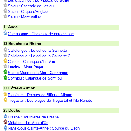
Les cabannes : Le Plateau de Beille
Salau : Cascade de Leziou
Salau : Cirque d'Anglade
Salau : Mont Vallier
11 Aude
Carcassone : Chateaux de carcassone
13 Bouche du Rhône
Callelongue : Le col de la Galinette
Callelongue : Le col de la Galinette 2
Cassis : Calanque d'En-Vau
Luminy : Mont Puget
Sainte-Marie-de-la-Mer : Carmargue
Sormiou : Calanque de Sormiou
22 Côtes-d'Armor
Plouézec : Pointes de Bilfot et Minard
Trégastel : Les plages de Trégastel et l'île Renote
25 Doubs
Frasne : Tourbières de Frasne
Métabief : Le Mont d'Or
Nans-Sous-Sainte-Anne : Source du Lison