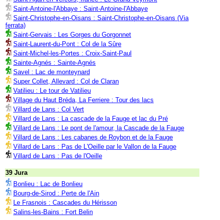
Saint-Antoine-l'Abbaye : Saint-Antoine-l'Abbaye
Saint-Christophe-en-Oisans : Saint-Christophe-en-Oisans (Via
ferrata)
Saint-Gervais : Les Gorges du Gorgonnet
Saint-Laurent-du-Pont : Col de la Sûre
Saint-Michel-les-Portes : Croix-Saint-Paul
Sainte-Agnés : Sainte-Agnés
Savel : Lac de monteynard
Super Collet, Allevard : Col de Claran
Vatilieu : Le tour de Vatilieu
Village du Haut Bréda, La Ferriere : Tour des lacs
Villard de Lans : Col Vert
Villard de Lans : La cascade de la Fauge et lac du Pré
Villard de Lans : Le pont de l'amour, la Cascade de la Fauge
Villard de Lans : Les cabanes de Roybon et de la Fauge
Villard de Lans : Pas de L'Oeille par le Vallon de la Fauge
Villard de Lans : Pas de l'Oeille
39 Jura
Bonlieu : Lac de Bonlieu
Bourg-de-Sirod : Perte de l'Ain
Le Frasnois : Cascades du Hérisson
Salins-les-Bains : Fort Belin