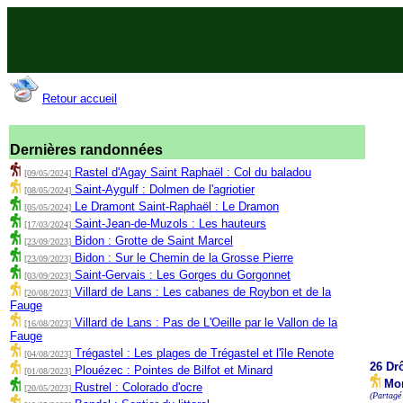
Retour accueil
Dernières randonnées
Rastel d'Agay Saint Raphaël : Col du baladou
[09/05/2024]
Saint-Aygulf : Dolmen de l'agriotier
[08/05/2024]
Le Dramont Saint-Raphaël : Le Dramon
[05/05/2024]
Saint-Jean-de-Muzols : Les hauteurs
[17/03/2024]
Bidon : Grotte de Saint Marcel
[23/09/2023]
Bidon : Sur le Chemin de la Grosse Pierre
[23/09/2023]
Saint-Gervais : Les Gorges du Gorgonnet
[03/09/2023]
Villard de Lans : Les cabanes de Roybon et de la
[20/08/2023]
Fauge
Villard de Lans : Pas de L'Oeille par le Vallon de la
[16/08/2023]
Fauge
Trégastel : Les plages de Trégastel et l'île Renote
[04/08/2023]
26 Dr
Plouézec : Pointes de Bilfot et Minard
[01/08/2023]
Mon
Rustrel : Colorado d'ocre
[20/05/2023]
(Partagé