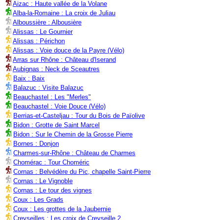
Aizac : Haute vallée de la Volane
Alba-la-Romaine : La croix de Juliau
Alboussière : Albousière
Alissas : Le Gournier
Alissas : Périchon
Alissas : Voie douce de la Payre (Vélo)
Arras sur Rhône : Château d'Iserand
Aubignas : Neck de Sceautres
Baix : Baix
Balazuc : Visite Balazuc
Beauchastel : Les "Merles"
Beauchastel : Voie Douce (Vélo)
Berrias-et-Casteljau : Tour du Bois de Païolive
Bidon : Grotte de Saint Marcel
Bidon : Sur le Chemin de la Grosse Pierre
Bornes : Donjon
Charmes-sur-Rhône : Château de Charmes
Chomérac : Tour Choméric
Cornas : Belvédère du Pic, chapelle Saint-Pierre
Cornas : Le Vignoble
Cornas : Le tour des vignes
Coux : Les Grads
Coux : Les grottes de la Jaubernie
Creyseilles : Les croix de Creyseille 2