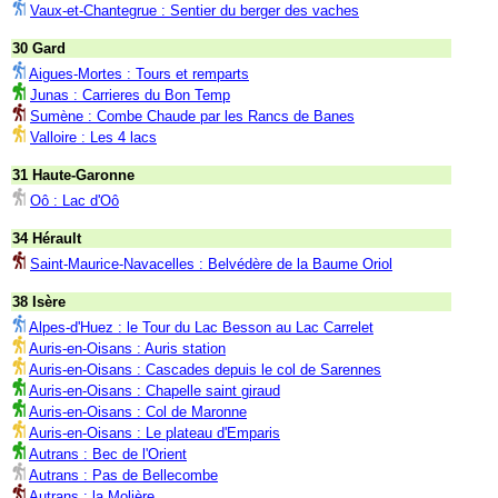
Vaux-et-Chantegrue : Sentier du berger des vaches
30 Gard
Aigues-Mortes : Tours et remparts
Junas : Carrieres du Bon Temp
Sumène : Combe Chaude par les Rancs de Banes
Valloire : Les 4 lacs
31 Haute-Garonne
Oô : Lac d'Oô
34 Hérault
Saint-Maurice-Navacelles : Belvédère de la Baume Oriol
38 Isère
Alpes-d'Huez : le Tour du Lac Besson au Lac Carrelet
Auris-en-Oisans : Auris station
Auris-en-Oisans : Cascades depuis le col de Sarennes
Auris-en-Oisans : Chapelle saint giraud
Auris-en-Oisans : Col de Maronne
Auris-en-Oisans : Le plateau d'Emparis
Autrans : Bec de l'Orient
Autrans : Pas de Bellecombe
Autrans : la Molière