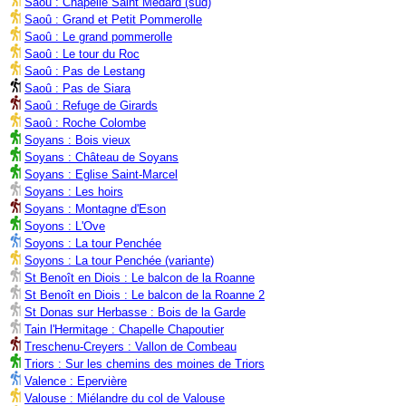
Saoû : Chapelle Saint Médard (sud)
Saoû : Grand et Petit Pommerolle
Saoû : Le grand pommerolle
Saoû : Le tour du Roc
Saoû : Pas de Lestang
Saoû : Pas de Siara
Saoû : Refuge de Girards
Saoû : Roche Colombe
Soyans : Bois vieux
Soyans : Château de Soyans
Soyans : Eglise Saint-Marcel
Soyans : Les hoirs
Soyans : Montagne d'Eson
Soyons : L'Ove
Soyons : La tour Penchée
Soyons : La tour Penchée (variante)
St Benoît en Diois : Le balcon de la Roanne
St Benoît en Diois : Le balcon de la Roanne 2
St Donas sur Herbasse : Bois de la Garde
Tain l'Hermitage : Chapelle Chapoutier
Treschenu-Creyers : Vallon de Combeau
Triors : Sur les chemins des moines de Triors
Valence : Epervière
Valouse : Miélandre du col de Valouse