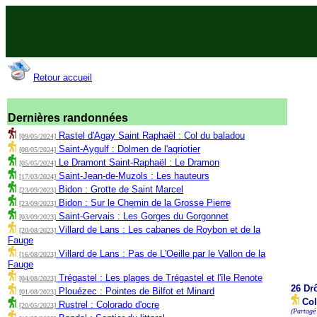
Retour accueil
Dernières randonnées
Rastel d'Agay Saint Raphaël : Col du baladou
[09/05/2024]
Saint-Aygulf : Dolmen de l'agriotier
[08/05/2024]
Le Dramont Saint-Raphaël : Le Dramon
[05/05/2024]
Saint-Jean-de-Muzols : Les hauteurs
[17/03/2024]
Bidon : Grotte de Saint Marcel
[23/09/2023]
Bidon : Sur le Chemin de la Grosse Pierre
[23/09/2023]
Saint-Gervais : Les Gorges du Gorgonnet
[03/09/2023]
Villard de Lans : Les cabanes de Roybon et de la
[20/08/2023]
Fauge
Villard de Lans : Pas de L'Oeille par le Vallon de la
[16/08/2023]
Fauge
Trégastel : Les plages de Trégastel et l'île Renote
[04/08/2023]
26 Dr
Plouézec : Pointes de Bilfot et Minard
[01/08/2023]
Col
Rustrel : Colorado d'ocre
[20/05/2023]
(Partagé