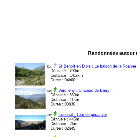
Randonnées autour d
St Benoît en Diois : Le balcon de la Roanne
5km
Dénivelé : 700m
Distance : 14.2km
Durée : 04h00
Vercheny : Château de Barry
6km
Dénivelé : 560m
Distance : 11km
Durée : 03h30
Espenel : Tour de pégarnier
7km
Dénivelé : 445m
Distance : 7km
Durée : 02h45