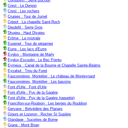
Combovin : Serre Bochon
Crest : Le Donjon
Crest : Les rochers
Crupies : Tour de Jumel
Crépol : La chapelle Saint-Roch
Dieulefit : Serre Gros
Divajeu : Haut Divajeu
Erôme : La mistrale
Espenel : Tour de pégarnier
Eurre : Les lacs d'Eurre
Eygluy : Montagne de Marly
Eygluy-Escoulin : Le Bec Pointu
Eymeux : Canal de la Bourne et Chapelle Sainte-Béatrix
Eyzahut : Trou du Furet
Fauconnières, Montélier : Le château de Monteynard
Fauconnières, Montélier : Les bassins
Font d'Urle : Font d'Urle
Font d'Urle : Puy de la Gagère
Font d'Urle : Puy de la Gagère (raquette)
Francillon-sur-Roubion : Les berges du Roublion
Gervans : Belvédère des Planars
Gigors et Lozeron : Rocher St Supière
Glandage : Sucettes de Borne
Grane : Mont Brian