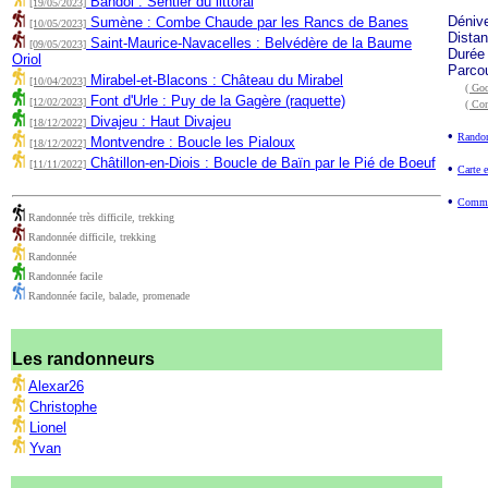
Bandol : Sentier du littoral
[19/05/2023]
Déniv
Sumène : Combe Chaude par les Rancs de Banes
[10/05/2023]
Dista
Saint-Maurice-Navacelles : Belvédère de la Baume
[09/05/2023]
Durée
Oriol
Parco
Mirabel-et-Blacons : Château du Mirabel
[10/04/2023]
( Goo
Font d'Urle : Puy de la Gagère (raquette)
[12/02/2023]
( Co
Divajeu : Haut Divajeu
[18/12/2022]
•
Randon
Montvendre : Boucle les Pialoux
[18/12/2022]
Châtillon-en-Diois : Boucle de Baïn par le Pié de Boeuf
[11/11/2022]
•
Carte e
•
Commen
Randonnée très difficile, trekking
Randonnée difficile, trekking
Randonnée
Randonnée facile
Randonnée facile, balade, promenade
Les randonneurs
Alexar26
Christophe
Lionel
Yvan