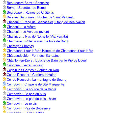
Beauregard-Baret : Sonnaize
Borne : Sucettes de Borne
Bourdeaux : Ruines du Châtelas
Buis les Baronnies : Rocher de Saint Vincent
Chabeuil : Etang de Bachassier, Etang de Beauvallon
Chabeuil : La Véore
Chabeuil : Le Vercors (avion)
Chalancon : Pas de l'Echelle (Via Ferrata)
Charmes-sur-l'Herbasse : Le bois de Bard
Charpey : Charpey
Chateauneuf-sur-Isère : Hauteurs de Chateauneuf-sur-Isère
Châteaudouble : Pont des Sarrasins
Châtillon-en-Diois : Boucle de Baïn par le Pié de Boeuf
Cobonne : Serre Gontard
Cognin-les-Gorges : Gorges du Nan
Col de Rousset : Carrière romaine
Col de Rousset : La montagne de Beurre
Combovin : Chapelle de Ste Marguerite
Combovin : La source de la Veore
Combovin : Le pas du buis
Combovin : Le pas du buis - hiver
Combovin : Le relais
Combovin : Pas de Boussière