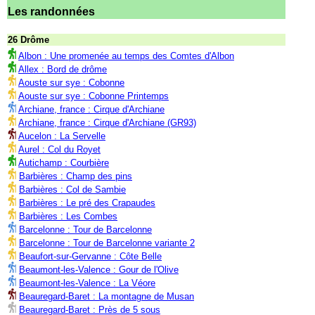
Les randonnées
26 Drôme
Albon : Une promenée au temps des Comtes d'Albon
Allex : Bord de drôme
Aouste sur sye : Cobonne
Aouste sur sye : Cobonne Printemps
Archiane, france : Cirque d'Archiane
Archiane, france : Cirque d'Archiane (GR93)
Aucelon : La Servelle
Aurel : Col du Royet
Autichamp : Courbière
Barbières : Champ des pins
Barbières : Col de Sambie
Barbières : Le pré des Crapaudes
Barbières : Les Combes
Barcelonne : Tour de Barcelonne
Barcelonne : Tour de Barcelonne variante 2
Beaufort-sur-Gervanne : Côte Belle
Beaumont-les-Valence : Gour de l'Olive
Beaumont-les-Valence : La Véore
Beauregard-Baret : La montagne de Musan
Beauregard-Baret : Près de 5 sous