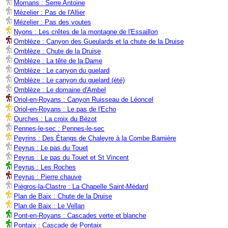
Mornans : Serre Antoine
Mézelier : Pas de l'Allier
Mézelier : Pas des voutes
Nyons : Les crêtes de la montagne de l'Essaillon
Omblèze : Canyon des Gueulards et la chute de la Druise
Omblèze : Chute de la Druise
Omblèze : La tête de la Dame
Omblèze : Le canyon du guelard
Omblèze : Le canyon du guelard (été)
Omblèze : Le domaine d'Ambel
Oriol-en-Royans : Canyon Ruisseau de Léoncel
Oriol-en-Royans : Le pas de l'Echo
Ourches : La croix du Bézot
Pennes-le-sec : Pennes-le-sec
Peyrins : Des Étangs de Chaleyre à la Combe Barnière
Peyrus : Le pas du Touet
Peyrus : Le pas du Touet et St Vincent
Peyrus : Les Roches
Peyrus : Pierre chauve
Piègros-la-Clastre : La Chapelle Saint-Médard
Plan de Baix : Chute de la Druise
Plan de Baix : Le Vellan
Pont-en-Royans : Cascades verte et blanche
Pontaix : Cascade de Pontaix