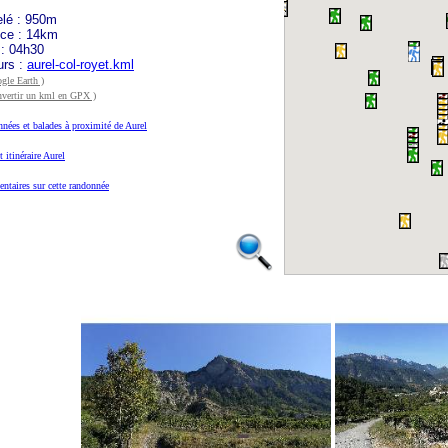
elé : 950m
nce : 14km
 : 04h30
urs :
aurel-col-royet.kml
gle Earth )
nvertir un kml en GPX )
nées et balades à proximité de Aurel
t itinéraire Aurel
taires sur cette randonnée