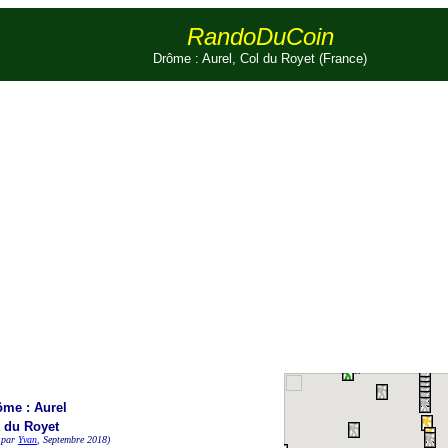
RandoDuCoin
Drôme : Aurel, Col du Royet (France)
ôme : Aurel
 du Royet
 par
Yvan
, Septembre 2018)