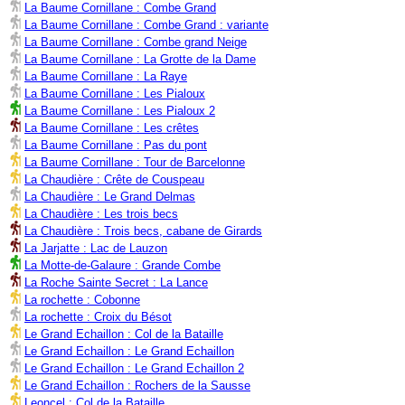
La Baume Cornillane : Combe Grand
La Baume Cornillane : Combe Grand : variante
La Baume Cornillane : Combe grand Neige
La Baume Cornillane : La Grotte de la Dame
La Baume Cornillane : La Raye
La Baume Cornillane : Les Pialoux
La Baume Cornillane : Les Pialoux 2
La Baume Cornillane : Les crêtes
La Baume Cornillane : Pas du pont
La Baume Cornillane : Tour de Barcelonne
La Chaudière : Crête de Couspeau
La Chaudière : Le Grand Delmas
La Chaudière : Les trois becs
La Chaudière : Trois becs, cabane de Girards
La Jarjatte : Lac de Lauzon
La Motte-de-Galaure : Grande Combe
La Roche Sainte Secret : La Lance
La rochette : Cobonne
La rochette : Croix du Bésot
Le Grand Echaillon : Col de la Bataille
Le Grand Echaillon : Le Grand Echaillon
Le Grand Echaillon : Le Grand Echaillon 2
Le Grand Echaillon : Rochers de la Sausse
Leoncel : Col de la Bataille