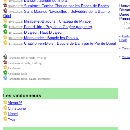
Bandol : Sentier du littoral
[19/05/2023]
Déniv
Sumène : Combe Chaude par les Rancs de Banes
[10/05/2023]
Dista
Saint-Maurice-Navacelles : Belvédère de la Baume
[09/05/2023]
Durée
Oriol
Parco
Mirabel-et-Blacons : Château du Mirabel
[10/04/2023]
( Goo
Font d'Urle : Puy de la Gagère (raquette)
[12/02/2023]
( Co
Divajeu : Haut Divajeu
[18/12/2022]
•
Randon
Montvendre : Boucle les Pialoux
[18/12/2022]
Oisans
Châtillon-en-Diois : Boucle de Baïn par le Pié de Boeuf
[11/11/2022]
•
Carte e
•
Vos co
Randonnée très difficile, trekking
Randonnée difficile, trekking
Randonnée
Randonnée facile
Randonnée facile, balade, promenade
Les randonneurs
Alexar26
Christophe
Lionel
Yvan