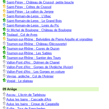
Saint-Péray : Château de Crussol, petite boucle
Saint-Péray : Crêtes de Crussol
Saint-Péray : Le vallon du Jergne
Saint-Romain-de-Lerps : L'Ubac
Saint-Romain-de-Lerps : Le Grand Bois
Saint-Romain-de-Lerps : Logis du Pic
St Michel de Boulogne : Château de Boulogne
Toulaud : Col de Ayes
Tournon-sur-Rhône : Belvédère de Pierre Aiguille et vignobles
Tournon-sur-Rhône : Château (Découverte)
Tournon-sur-Rhône : Cuves de Duzon
Tournon-sur-Rhône : Les Sables
Tournon-sur-Rhône : Santier des Tours
Vallon-Pont d'Arc : Dolmen de Chanet
Vallon-Pont d'Arc : Gorges de l'Ardèche (Avion)
Vallon-Pont d'Arc : Les Gorges en voiture
Veyras, ardèche : Col de l'Arénier
Vogüé : Le plateau
09 Ariège
Ascou : L'écrin de Tarbésou
Aulus les bains : Cascade d'Ars
Aulus les bains : Cirque de Cagateille
Eyllie : Tour de Frencheden