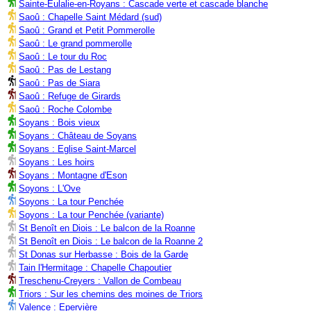
Sainte-Eulalie-en-Royans : Cascade verte et cascade blanche
Saoû : Chapelle Saint Médard (sud)
Saoû : Grand et Petit Pommerolle
Saoû : Le grand pommerolle
Saoû : Le tour du Roc
Saoû : Pas de Lestang
Saoû : Pas de Siara
Saoû : Refuge de Girards
Saoû : Roche Colombe
Soyans : Bois vieux
Soyans : Château de Soyans
Soyans : Eglise Saint-Marcel
Soyans : Les hoirs
Soyans : Montagne d'Eson
Soyons : L'Ove
Soyons : La tour Penchée
Soyons : La tour Penchée (variante)
St Benoît en Diois : Le balcon de la Roanne
St Benoît en Diois : Le balcon de la Roanne 2
St Donas sur Herbasse : Bois de la Garde
Tain l'Hermitage : Chapelle Chapoutier
Treschenu-Creyers : Vallon de Combeau
Triors : Sur les chemins des moines de Triors
Valence : Epervière