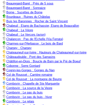
Beauregard-Baret : Près de 5 sous
Beauregard-Baret : Sonnaize
Borne : Sucettes de Borne
Bourdeaux : Ruines du Châtelas
Buis les Baronnies : Rocher de Saint Vincent
Chabeuil : Etang de Bachassier, Etang de Beauvallon
Chabeuil : La Véore
Chabeuil : Le Vercors (avion)
Chalancon : Pas de l'Echelle (Via Ferrata)
Charmes-sur-l'Herbasse : Le bois de Bard
Charpey : Charpey
Chateauneuf-sur-Isère : Hauteurs de Chateauneuf-sur-Isère
Châteaudouble : Pont des Sarrasins
Châtillon-en-Diois : Boucle de Baïn par le Pié de Boeuf
Cobonne : Serre Gontard
Cognin-les-Gorges : Gorges du Nan
Col de Rousset : Carrière romaine
Col de Rousset : La montagne de Beurre
Combovin : Chapelle de Ste Marguerite
Combovin : La source de la Veore
Combovin : Le pas du buis
Combovin : Le pas du buis - hiver
Combovin : Le relais