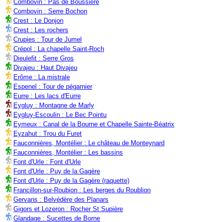
Combovin : Pas de Boussière
Combovin : Serre Bochon
Crest : Le Donjon
Crest : Les rochers
Crupies : Tour de Jumel
Crépol : La chapelle Saint-Roch
Dieulefit : Serre Gros
Divajeu : Haut Divajeu
Erôme : La mistrale
Espenel : Tour de pégarnier
Eurre : Les lacs d'Eurre
Eygluy : Montagne de Marly
Eygluy-Escoulin : Le Bec Pointu
Eymeux : Canal de la Bourne et Chapelle Sainte-Béatrix
Eyzahut : Trou du Furet
Fauconnières, Montélier : Le château de Monteynard
Fauconnières, Montélier : Les bassins
Font d'Urle : Font d'Urle
Font d'Urle : Puy de la Gagère
Font d'Urle : Puy de la Gagère (raquette)
Francillon-sur-Roubion : Les berges du Roublion
Gervans : Belvédère des Planars
Gigors et Lozeron : Rocher St Supière
Glandage : Sucettes de Borne