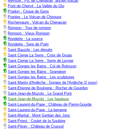
Meysse : Pic de Chenavari, ancien volcan
Pont de Chervil : La Vallée du Glo
Pradon : Cirque de Gens
Pranles : Le Volcan de Chirouse
Rochemaure : Volcan du Chenavari
Rompon : Tour de rompon
Rompon : Vieux Rompon
Rondette : La source
Rondette : Sere de Praly
Saint Bauzile : Les éboulis
Saint Cierge La Serre : Croix de Gruas
Saint Cierge La Serre : Serre de Leyrier
Saint Gorges les Bains : Col de Rotisson
Saint Gorges les Bains : Grangeon
Saint Gorges les Bains : Les sculptures
Saint Martin d'Ardèche : Gorges de l'Ardèche (2 jours)
Saint-Etienne de Boulogne : Rocher de Gourdon
Saint-Jean-de-Muzols : Le Grand Pont
Saint-Jean-de-Muzols : Les hauteurs
Saint-Laurent-du-Pape : Château de Pierre-Gourde
Saint-Laurent-du-Pape : La bergerie
Saint-Martial : Mont Gerbier des Jonc
Saint-Priest : Coulet de la Soulière
Saint-Péray : Château de Crussol