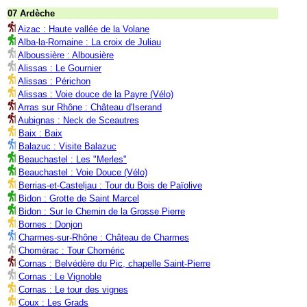
07 Ardèche
Aizac : Haute vallée de la Volane
Alba-la-Romaine : La croix de Juliau
Alboussière : Albousière
Alissas : Le Gournier
Alissas : Périchon
Alissas : Voie douce de la Payre (Vélo)
Arras sur Rhône : Château d'Iserand
Aubignas : Neck de Sceautres
Baix : Baix
Balazuc : Visite Balazuc
Beauchastel : Les "Merles"
Beauchastel : Voie Douce (Vélo)
Berrias-et-Casteljau : Tour du Bois de Païolive
Bidon : Grotte de Saint Marcel
Bidon : Sur le Chemin de la Grosse Pierre
Bornes : Donjon
Charmes-sur-Rhône : Château de Charmes
Chomérac : Tour Choméric
Cornas : Belvédère du Pic, chapelle Saint-Pierre
Cornas : Le Vignoble
Cornas : Le tour des vignes
Coux : Les Grads