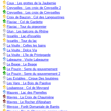
Coux : Les grottes de la Jaubernie
Creyseilles : Les croix de Creyseille 2
Creyseilles : Les croix de Creyseilles
Croix de Bauzon : Col des Langoustines
Flaviac : Col de Gardette
Flaviac : Tour du pigeonnier
Glun : Les balcons du Rhône
Issarlès : Lac-d'Issarlès
Issarlès : Tour du lac
La Voulte : Celles les bains
La Voulte : Dolce Via
La Voulte : L'île de Printegarde
Labeaume : Visite Labeaume
Le Beage : Le Beage
Le Pouzin : Serre du gouvernement
Le Pouzin : Serre du gouvernement 2
Les Estables : Cirque Des boutières
Les Vans : Le Bois de Paiolive
Loubaresse : Col de Meyrand
Mauves : Lac des Pierrelles
Mayres : La Croix de Chaumiène
Mayres : Le Rocher d'Abraham
Meysse : Forêt Domaniale de Barrès