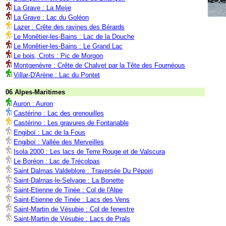
La Grave : La Meije
La Grave : Lac du Goléon
Lazer : Crête des ravines des Bérards
Le Monêtier-les-Bains : Lac de la Douche
Le Monêtier-les-Bains : Le Grand Lac
Le bois, Crots : Pic de Morgon
Montgenèvre : Crête de Chalvet par la Tête des Fournéous
Villar-D'Arène : Lac du Pontet
06 Alpes-Maritimes
Auron : Auron
Castérino : Lac des grenouilles
Castérino : Les gravures de Fontanable
Engiboï : Lac de la Fous
Engiboï : Vallée des Merveilles
Isola 2000 : Les lacs de Terre Rouge et de Valscura
Le Boréon : Lac de Trécolpas
Saint Dalmas Valdeblore : Traversée Du Pépoiri
Saint-Dalmas-le-Selvage : La Bonette
Saint-Etienne de Tinée : Col de l'Alpe
Saint-Etienne de Tinée : Lacs des Vens
Saint-Martin de Vésubie : Col de fenestre
Saint-Martin de Vésubie : Lacs de Prals