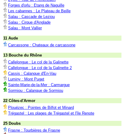
Forges d'orlu : Etang de Naguille
Les cabannes : Le Plateau de Beille
Salau : Cascade de Leziou
Salau : Cirque d'Anglade
Salau : Mont Vallier
11 Aude
Carcassone : Chateaux de carcassone
13 Bouche du Rhône
Callelongue : Le col de la Galinette
Callelongue : Le col de la Galinette 2
Cassis : Calanque d'En-Vau
Luminy : Mont Puget
Sainte-Marie-de-la-Mer : Carmargue
Sormiou : Calanque de Sormiou
22 Côtes-d'Armor
Plouézec : Pointes de Bilfot et Minard
Trégastel : Les plages de Trégastel et l'île Renote
25 Doubs
Frasne : Tourbières de Frasne