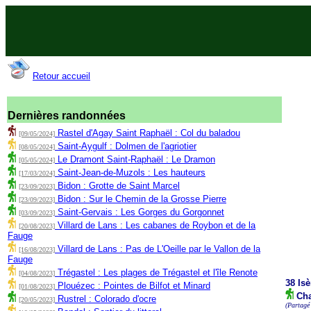
Retour accueil
Dernières randonnées
Rastel d'Agay Saint Raphaël : Col du baladou
[09/05/2024]
Saint-Aygulf : Dolmen de l'agriotier
[08/05/2024]
Le Dramont Saint-Raphaël : Le Dramon
[05/05/2024]
Saint-Jean-de-Muzols : Les hauteurs
[17/03/2024]
Bidon : Grotte de Saint Marcel
[23/09/2023]
Bidon : Sur le Chemin de la Grosse Pierre
[23/09/2023]
Saint-Gervais : Les Gorges du Gorgonnet
[03/09/2023]
Villard de Lans : Les cabanes de Roybon et de la
[20/08/2023]
Fauge
Villard de Lans : Pas de L'Oeille par le Vallon de la
[16/08/2023]
Fauge
Trégastel : Les plages de Trégastel et l'île Renote
[04/08/2023]
38 Isè
Plouézec : Pointes de Bilfot et Minard
[01/08/2023]
Cha
Rustrel : Colorado d'ocre
[20/05/2023]
(Partagé