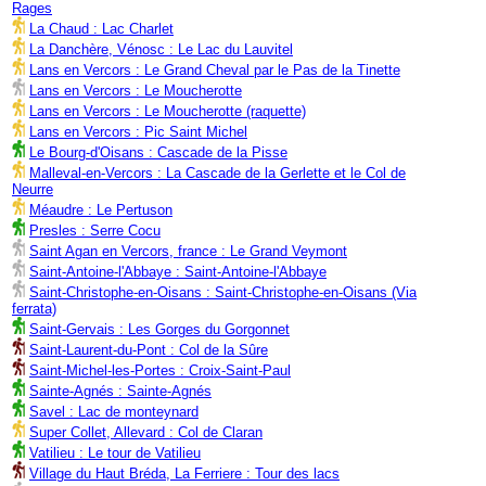
Rages
La Chaud : Lac Charlet
La Danchère, Vénosc : Le Lac du Lauvitel
Lans en Vercors : Le Grand Cheval par le Pas de la Tinette
Lans en Vercors : Le Moucherotte
Lans en Vercors : Le Moucherotte (raquette)
Lans en Vercors : Pic Saint Michel
Le Bourg-d'Oisans : Cascade de la Pisse
Malleval-en-Vercors : La Cascade de la Gerlette et le Col de
Neurre
Méaudre : Le Pertuson
Presles : Serre Cocu
Saint Agan en Vercors, france : Le Grand Veymont
Saint-Antoine-l'Abbaye : Saint-Antoine-l'Abbaye
Saint-Christophe-en-Oisans : Saint-Christophe-en-Oisans (Via
ferrata)
Saint-Gervais : Les Gorges du Gorgonnet
Saint-Laurent-du-Pont : Col de la Sûre
Saint-Michel-les-Portes : Croix-Saint-Paul
Sainte-Agnés : Sainte-Agnés
Savel : Lac de monteynard
Super Collet, Allevard : Col de Claran
Vatilieu : Le tour de Vatilieu
Village du Haut Bréda, La Ferriere : Tour des lacs