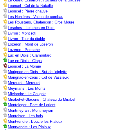
Le Grand Echaillon : Rochers de la Sausse
Leoncel : Col de la Bataille
Leoncel : Pierre chauve
Les Nonières : Vallon de combau
Les Roustans, Chalançon : Gros Moure
Lesches : Lesches en Diois
Livron : Mont roti
Livron : Tour du diable
Lozeron : Mont de Lozeron
Lozeron : Perrache
Luc en Diois : Clamontard
Luc en Diois : Claps
Léoncel : La Momie
Marignac-en-Diois : But de l'aiglette
Marignac-en-Diois : Col de Vassieux
Mercurol : Mercurol
Meymans : Les Monts
Mielandre : Le Cougoir
Mirabel-et-Blacons : Château du Mirabel
Monteleger : Parc de Lorient
Montmeyran : Montmeyran
Montoison : Les bois
Montvendre : Boucle les Pialoux
Montvendre : Les Pialoux