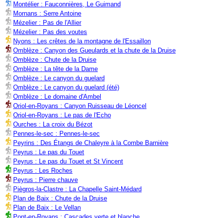
Montélier : Fauconnières, Le Guimand
Mornans : Serre Antoine
Mézelier : Pas de l'Allier
Mézelier : Pas des voutes
Nyons : Les crêtes de la montagne de l'Essaillon
Omblèze : Canyon des Gueulards et la chute de la Druise
Omblèze : Chute de la Druise
Omblèze : La tête de la Dame
Omblèze : Le canyon du guelard
Omblèze : Le canyon du guelard (été)
Omblèze : Le domaine d'Ambel
Oriol-en-Royans : Canyon Ruisseau de Léoncel
Oriol-en-Royans : Le pas de l'Echo
Ourches : La croix du Bézot
Pennes-le-sec : Pennes-le-sec
Peyrins : Des Étangs de Chaleyre à la Combe Barnière
Peyrus : Le pas du Touet
Peyrus : Le pas du Touet et St Vincent
Peyrus : Les Roches
Peyrus : Pierre chauve
Piègros-la-Clastre : La Chapelle Saint-Médard
Plan de Baix : Chute de la Druise
Plan de Baix : Le Vellan
Pont-en-Royans : Cascades verte et blanche