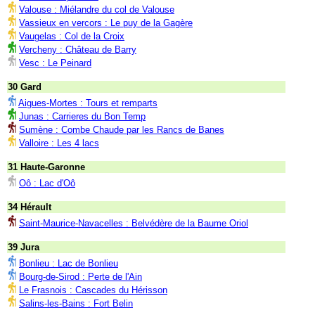
Valouse : Miélandre du col de Valouse
Vassieux en vercors : Le puy de la Gagère
Vaugelas : Col de la Croix
Vercheny : Château de Barry
Vesc : Le Peinard
30 Gard
Aigues-Mortes : Tours et remparts
Junas : Carrieres du Bon Temp
Sumène : Combe Chaude par les Rancs de Banes
Valloire : Les 4 lacs
31 Haute-Garonne
Oô : Lac d'Oô
34 Hérault
Saint-Maurice-Navacelles : Belvédère de la Baume Oriol
39 Jura
Bonlieu : Lac de Bonlieu
Bourg-de-Sirod : Perte de l'Ain
Le Frasnois : Cascades du Hérisson
Salins-les-Bains : Fort Belin