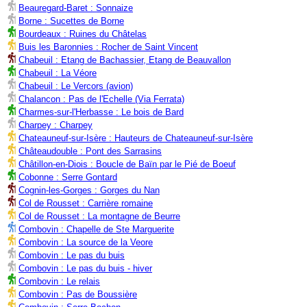
Beauregard-Baret : Sonnaize
Borne : Sucettes de Borne
Bourdeaux : Ruines du Châtelas
Buis les Baronnies : Rocher de Saint Vincent
Chabeuil : Etang de Bachassier, Etang de Beauvallon
Chabeuil : La Véore
Chabeuil : Le Vercors (avion)
Chalancon : Pas de l'Echelle (Via Ferrata)
Charmes-sur-l'Herbasse : Le bois de Bard
Charpey : Charpey
Chateauneuf-sur-Isère : Hauteurs de Chateauneuf-sur-Isère
Châteaudouble : Pont des Sarrasins
Châtillon-en-Diois : Boucle de Baïn par le Pié de Boeuf
Cobonne : Serre Gontard
Cognin-les-Gorges : Gorges du Nan
Col de Rousset : Carrière romaine
Col de Rousset : La montagne de Beurre
Combovin : Chapelle de Ste Marguerite
Combovin : La source de la Veore
Combovin : Le pas du buis
Combovin : Le pas du buis - hiver
Combovin : Le relais
Combovin : Pas de Boussière