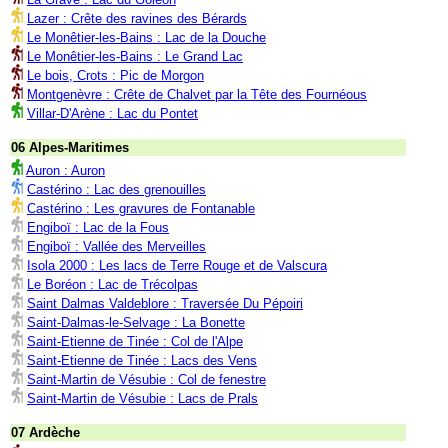
Lazer : Crête des ravines des Bérards
Le Monêtier-les-Bains : Lac de la Douche
Le Monêtier-les-Bains : Le Grand Lac
Le bois, Crots : Pic de Morgon
Montgenèvre : Crête de Chalvet par la Tête des Fournéous
Villar-D'Arène : Lac du Pontet
06 Alpes-Maritimes
Auron : Auron
Castérino : Lac des grenouilles
Castérino : Les gravures de Fontanable
Engiboï : Lac de la Fous
Engiboï : Vallée des Merveilles
Isola 2000 : Les lacs de Terre Rouge et de Valscura
Le Boréon : Lac de Trécolpas
Saint Dalmas Valdeblore : Traversée Du Pépoiri
Saint-Dalmas-le-Selvage : La Bonette
Saint-Etienne de Tinée : Col de l'Alpe
Saint-Etienne de Tinée : Lacs des Vens
Saint-Martin de Vésubie : Col de fenestre
Saint-Martin de Vésubie : Lacs de Prals
07 Ardèche