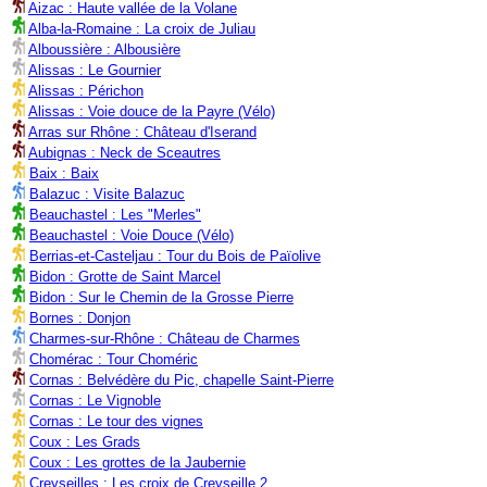
Aizac : Haute vallée de la Volane
Alba-la-Romaine : La croix de Juliau
Alboussière : Albousière
Alissas : Le Gournier
Alissas : Périchon
Alissas : Voie douce de la Payre (Vélo)
Arras sur Rhône : Château d'Iserand
Aubignas : Neck de Sceautres
Baix : Baix
Balazuc : Visite Balazuc
Beauchastel : Les "Merles"
Beauchastel : Voie Douce (Vélo)
Berrias-et-Casteljau : Tour du Bois de Païolive
Bidon : Grotte de Saint Marcel
Bidon : Sur le Chemin de la Grosse Pierre
Bornes : Donjon
Charmes-sur-Rhône : Château de Charmes
Chomérac : Tour Choméric
Cornas : Belvédère du Pic, chapelle Saint-Pierre
Cornas : Le Vignoble
Cornas : Le tour des vignes
Coux : Les Grads
Coux : Les grottes de la Jaubernie
Creyseilles : Les croix de Creyseille 2