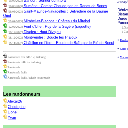
Bandol : Sentier du littoral
[19/05/2023]
(Partagé
Sumène : Combe Chaude par les Rancs de Banes
[10/05/2023]
Déniv
Saint-Maurice-Navacelles : Belvédère de la Baume
[09/05/2023]
Dista
Oriol
Durée
Mirabel-et-Blacons : Château du Mirabel
[10/04/2023]
Parco
Font d'Urle : Puy de la Gagère (raquette)
[12/02/2023]
( Goo
Divajeu : Haut Divajeu
( Co
[18/12/2022]
Montvendre : Boucle les Pialoux
[18/12/2022]
•
Randon
Châtillon-en-Diois : Boucle de Baïn par le Pié de Boeuf
[11/11/2022]
•
Carte e
•
Randonnée très difficile, trekking
Vos co
Randonnée difficile, trekking
Randonnée
Randonnée facile
Randonnée facile, balade, promenade
Les randonneurs
Alexar26
Christophe
Lionel
Yvan