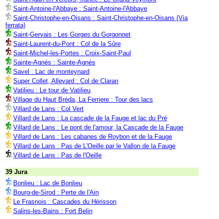
Saint-Antoine-l'Abbaye : Saint-Antoine-l'Abbaye
Saint-Christophe-en-Oisans : Saint-Christophe-en-Oisans (Via
ferrata)
Saint-Gervais : Les Gorges du Gorgonnet
Saint-Laurent-du-Pont : Col de la Sûre
Saint-Michel-les-Portes : Croix-Saint-Paul
Sainte-Agnés : Sainte-Agnés
Savel : Lac de monteynard
Super Collet, Allevard : Col de Claran
Vatilieu : Le tour de Vatilieu
Village du Haut Bréda, La Ferriere : Tour des lacs
Villard de Lans : Col Vert
Villard de Lans : La cascade de la Fauge et lac du Pré
Villard de Lans : Le pont de l'amour, la Cascade de la Fauge
Villard de Lans : Les cabanes de Roybon et de la Fauge
Villard de Lans : Pas de L'Oeille par le Vallon de la Fauge
Villard de Lans : Pas de l'Oeille
39 Jura
Bonlieu : Lac de Bonlieu
Bourg-de-Sirod : Perte de l'Ain
Le Frasnois : Cascades du Hérisson
Salins-les-Bains : Fort Belin