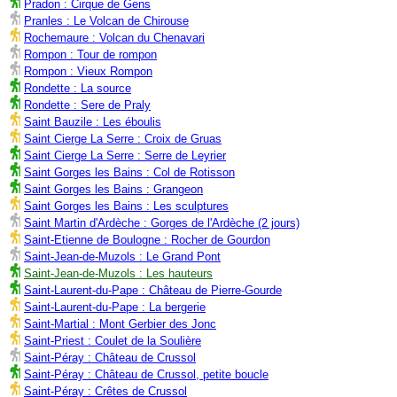
Pradon : Cirque de Gens
Pranles : Le Volcan de Chirouse
Rochemaure : Volcan du Chenavari
Rompon : Tour de rompon
Rompon : Vieux Rompon
Rondette : La source
Rondette : Sere de Praly
Saint Bauzile : Les éboulis
Saint Cierge La Serre : Croix de Gruas
Saint Cierge La Serre : Serre de Leyrier
Saint Gorges les Bains : Col de Rotisson
Saint Gorges les Bains : Grangeon
Saint Gorges les Bains : Les sculptures
Saint Martin d'Ardèche : Gorges de l'Ardèche (2 jours)
Saint-Etienne de Boulogne : Rocher de Gourdon
Saint-Jean-de-Muzols : Le Grand Pont
Saint-Jean-de-Muzols : Les hauteurs
Saint-Laurent-du-Pape : Château de Pierre-Gourde
Saint-Laurent-du-Pape : La bergerie
Saint-Martial : Mont Gerbier des Jonc
Saint-Priest : Coulet de la Soulière
Saint-Péray : Château de Crussol
Saint-Péray : Château de Crussol, petite boucle
Saint-Péray : Crêtes de Crussol