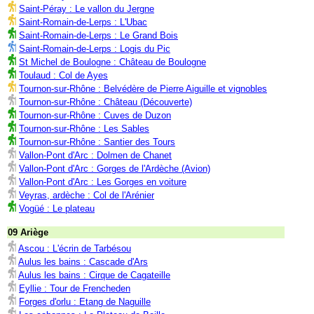
Saint-Péray : Le vallon du Jergne
Saint-Romain-de-Lerps : L'Ubac
Saint-Romain-de-Lerps : Le Grand Bois
Saint-Romain-de-Lerps : Logis du Pic
St Michel de Boulogne : Château de Boulogne
Toulaud : Col de Ayes
Tournon-sur-Rhône : Belvédère de Pierre Aiguille et vignobles
Tournon-sur-Rhône : Château (Découverte)
Tournon-sur-Rhône : Cuves de Duzon
Tournon-sur-Rhône : Les Sables
Tournon-sur-Rhône : Santier des Tours
Vallon-Pont d'Arc : Dolmen de Chanet
Vallon-Pont d'Arc : Gorges de l'Ardèche (Avion)
Vallon-Pont d'Arc : Les Gorges en voiture
Veyras, ardèche : Col de l'Arénier
Vogüé : Le plateau
09 Ariège
Ascou : L'écrin de Tarbésou
Aulus les bains : Cascade d'Ars
Aulus les bains : Cirque de Cagateille
Eyllie : Tour de Frencheden
Forges d'orlu : Etang de Naguille