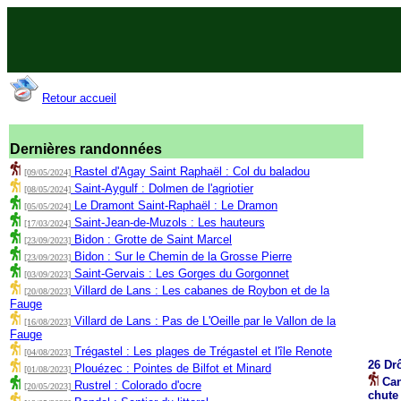
Retour accueil
Dernières randonnées
Rastel d'Agay Saint Raphaël : Col du baladou
[09/05/2024]
Saint-Aygulf : Dolmen de l'agriotier
[08/05/2024]
Le Dramont Saint-Raphaël : Le Dramon
[05/05/2024]
Saint-Jean-de-Muzols : Les hauteurs
[17/03/2024]
Bidon : Grotte de Saint Marcel
[23/09/2023]
Bidon : Sur le Chemin de la Grosse Pierre
[23/09/2023]
Saint-Gervais : Les Gorges du Gorgonnet
[03/09/2023]
Villard de Lans : Les cabanes de Roybon et de la
[20/08/2023]
Fauge
Villard de Lans : Pas de L'Oeille par le Vallon de la
[16/08/2023]
Fauge
Trégastel : Les plages de Trégastel et l'île Renote
[04/08/2023]
26 Dr
Plouézec : Pointes de Bilfot et Minard
[01/08/2023]
Can
Rustrel : Colorado d'ocre
[20/05/2023]
chute