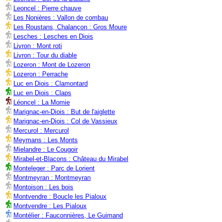
Leoncel : Pierre chauve
Les Nonières : Vallon de combau
Les Roustans, Chalançon : Gros Moure
Lesches : Lesches en Diois
Livron : Mont roti
Livron : Tour du diable
Lozeron : Mont de Lozeron
Lozeron : Perrache
Luc en Diois : Clamontard
Luc en Diois : Claps
Léoncel : La Momie
Marignac-en-Diois : But de l'aiglette
Marignac-en-Diois : Col de Vassieux
Mercurol : Mercurol
Meymans : Les Monts
Mielandre : Le Cougoir
Mirabel-et-Blacons : Château du Mirabel
Monteleger : Parc de Lorient
Montmeyran : Montmeyran
Montoison : Les bois
Montvendre : Boucle les Pialoux
Montvendre : Les Pialoux
Montélier : Fauconnières, Le Guimand