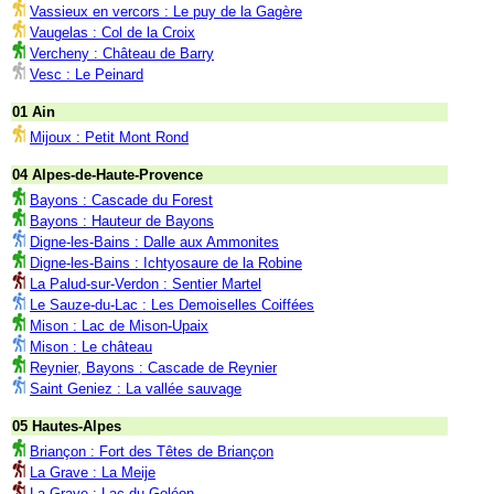
Vassieux en vercors : Le puy de la Gagère
Vaugelas : Col de la Croix
Vercheny : Château de Barry
Vesc : Le Peinard
01 Ain
Mijoux : Petit Mont Rond
04 Alpes-de-Haute-Provence
Bayons : Cascade du Forest
Bayons : Hauteur de Bayons
Digne-les-Bains : Dalle aux Ammonites
Digne-les-Bains : Ichtyosaure de la Robine
La Palud-sur-Verdon : Sentier Martel
Le Sauze-du-Lac : Les Demoiselles Coiffées
Mison : Lac de Mison-Upaix
Mison : Le château
Reynier, Bayons : Cascade de Reynier
Saint Geniez : La vallée sauvage
05 Hautes-Alpes
Briançon : Fort des Têtes de Briançon
La Grave : La Meije
La Grave : Lac du Goléon