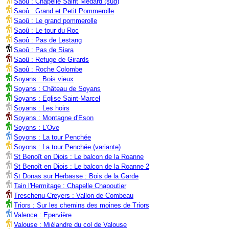
Saoû : Chapelle Saint Médard (sud)
Saoû : Grand et Petit Pommerolle
Saoû : Le grand pommerolle
Saoû : Le tour du Roc
Saoû : Pas de Lestang
Saoû : Pas de Siara
Saoû : Refuge de Girards
Saoû : Roche Colombe
Soyans : Bois vieux
Soyans : Château de Soyans
Soyans : Eglise Saint-Marcel
Soyans : Les hoirs
Soyans : Montagne d'Eson
Soyons : L'Ove
Soyons : La tour Penchée
Soyons : La tour Penchée (variante)
St Benoît en Diois : Le balcon de la Roanne
St Benoît en Diois : Le balcon de la Roanne 2
St Donas sur Herbasse : Bois de la Garde
Tain l'Hermitage : Chapelle Chapoutier
Treschenu-Creyers : Vallon de Combeau
Triors : Sur les chemins des moines de Triors
Valence : Epervière
Valouse : Miélandre du col de Valouse