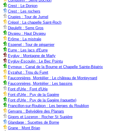
Combovin : Serre Bochon
Crest : Le Donjon
Crest : Les rochers
Crupies : Tour de Jumel
Crépol : La chapelle Saint-Roch
Dieulefit : Serre Gros
Divajeu : Haut Divajeu
Erôme : La mistrale
Espenel : Tour de pégarnier
Eurre : Les lacs d'Eurre
Eygluy : Montagne de Marly
Eygluy-Escoulin : Le Bec Pointu
Eymeux : Canal de la Bourne et Chapelle Sainte-Béatrix
Eyzahut : Trou du Furet
Fauconnières, Montélier : Le château de Monteynard
Fauconnières, Montélier : Les bassins
Font d'Urle : Font d'Urle
Font d'Urle : Puy de la Gagère
Font d'Urle : Puy de la Gagère (raquette)
Francillon-sur-Roubion : Les berges du Roublion
Gervans : Belvédère des Planars
Gigors et Lozeron : Rocher St Supière
Glandage : Sucettes de Borne
Grane : Mont Brian