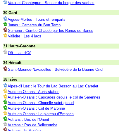
Vaux-et-Chantegrue : Sentier du berger des vaches
30 Gard
Aigues-Mortes : Tours et remparts
Junas : Carrieres du Bon Temp
Sumène : Combe Chaude par les Rancs de Banes
Valloire : Les 4 lacs
31 Haute-Garonne
Oô : Lac d'Oô
34 Hérault
Saint-Maurice-Navacelles : Belvédère de la Baume Oriol
38 Isère
Alpes-d'Huez : le Tour du Lac Besson au Lac Carrelet
Auris-en-Oisans : Auris station
Auris-en-Oisans : Cascades depuis le col de Sarennes
Auris-en-Oisans : Chapelle saint giraud
Auris-en-Oisans : Col de Maronne
Auris-en-Oisans : Le plateau d'Emparis
Autrans : Bec de l'Orient
Autrans : Pas de Bellecombe
Autrans : la Molière