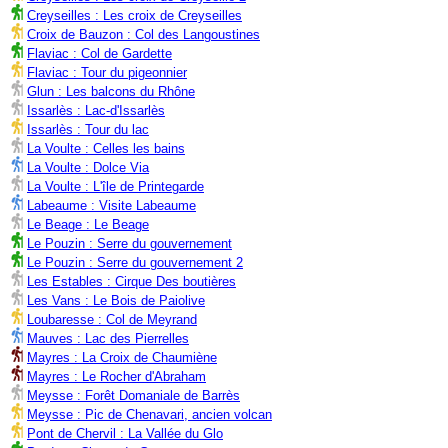
Creyseilles : Les croix de Creyseilles
Croix de Bauzon : Col des Langoustines
Flaviac : Col de Gardette
Flaviac : Tour du pigeonnier
Glun : Les balcons du Rhône
Issarlès : Lac-d'Issarlès
Issarlès : Tour du lac
La Voulte : Celles les bains
La Voulte : Dolce Via
La Voulte : L'île de Printegarde
Labeaume : Visite Labeaume
Le Beage : Le Beage
Le Pouzin : Serre du gouvernement
Le Pouzin : Serre du gouvernement 2
Les Estables : Cirque Des boutières
Les Vans : Le Bois de Paiolive
Loubaresse : Col de Meyrand
Mauves : Lac des Pierrelles
Mayres : La Croix de Chaumiène
Mayres : Le Rocher d'Abraham
Meysse : Forêt Domaniale de Barrès
Meysse : Pic de Chenavari, ancien volcan
Pont de Chervil : La Vallée du Glo