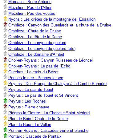
Mornans : Serre Antoine
Mézelier : Pas de l'Allier
Mézelier : Pas des voutes
Nyons : Les crêtes de la montagne de l'Essaillon
Omblèze : Canyon des Gueulards et la chute de la Druise
Omblèze : Chute de la Druise
Omblèze : La tête de la Dame
Omblèze : Le canyon du guelard
Omblèze : Le canyon du guelard (été)
Omblèze : Le domaine d'Ambel
Oriol-en-Royans : Canyon Ruisseau de Léoncel
Oriol-en-Royans : Le pas de l'Echo
Ourches : La croix du Bézot
Pennes-le-sec : Pennes-le-sec
Peyrins : Des Étangs de Chaleyre à la Combe Barnière
Peyrus : Le pas du Touet
Peyrus : Le pas du Touet et St Vincent
Peyrus : Les Roches
Peyrus : Pierre chauve
Piègros-la-Clastre : La Chapelle Saint-Médard
Plan de Baix : Chute de la Druise
Plan de Baix : Le Vellan
Pont-en-Royans : Cascades verte et blanche
Pontaix : Cascade de Pontaix