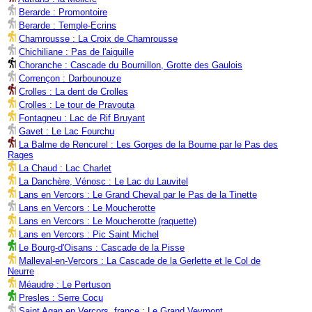
Berarde : Promontoire
Berarde : Temple-Ecrins
Chamrousse : La Croix de Chamrousse
Chichiliane : Pas de l'aiguille
Choranche : Cascade du Bournillon, Grotte des Gaulois
Corrençon : Darbounouze
Crolles : La dent de Crolles
Crolles : Le tour de Pravouta
Fontagneu : Lac de Rif Bruyant
Gavet : Le Lac Fourchu
La Balme de Rencurel : Les Gorges de la Bourne par le Pas des
Rages
La Chaud : Lac Charlet
La Danchère, Vénosc : Le Lac du Lauvitel
Lans en Vercors : Le Grand Cheval par le Pas de la Tinette
Lans en Vercors : Le Moucherotte
Lans en Vercors : Le Moucherotte (raquette)
Lans en Vercors : Pic Saint Michel
Le Bourg-d'Oisans : Cascade de la Pisse
Malleval-en-Vercors : La Cascade de la Gerlette et le Col de
Neurre
Méaudre : Le Pertuson
Presles : Serre Cocu
Saint Agan en Vercors, france : Le Grand Veymont