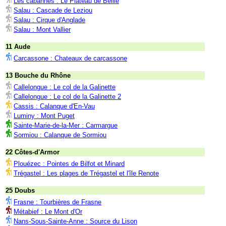
Les cabannes : Le Plateau de Beille
Salau : Cascade de Leziou
Salau : Cirque d'Anglade
Salau : Mont Vallier
11 Aude
Carcassone : Chateaux de carcassone
13 Bouche du Rhône
Callelongue : Le col de la Galinette
Callelongue : Le col de la Galinette 2
Cassis : Calanque d'En-Vau
Luminy : Mont Puget
Sainte-Marie-de-la-Mer : Carmargue
Sormiou : Calanque de Sormiou
22 Côtes-d'Armor
Plouézec : Pointes de Bilfot et Minard
Trégastel : Les plages de Trégastel et l'île Renote
25 Doubs
Frasne : Tourbières de Frasne
Métabief : Le Mont d'Or
Nans-Sous-Sainte-Anne : Source du Lison