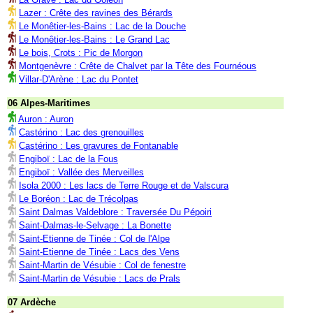
Lazer : Crête des ravines des Bérards
Le Monêtier-les-Bains : Lac de la Douche
Le Monêtier-les-Bains : Le Grand Lac
Le bois, Crots : Pic de Morgon
Montgenèvre : Crête de Chalvet par la Tête des Fournéous
Villar-D'Arène : Lac du Pontet
06 Alpes-Maritimes
Auron : Auron
Castérino : Lac des grenouilles
Castérino : Les gravures de Fontanable
Engiboï : Lac de la Fous
Engiboï : Vallée des Merveilles
Isola 2000 : Les lacs de Terre Rouge et de Valscura
Le Boréon : Lac de Trécolpas
Saint Dalmas Valdeblore : Traversée Du Pépoiri
Saint-Dalmas-le-Selvage : La Bonette
Saint-Etienne de Tinée : Col de l'Alpe
Saint-Etienne de Tinée : Lacs des Vens
Saint-Martin de Vésubie : Col de fenestre
Saint-Martin de Vésubie : Lacs de Prals
07 Ardèche