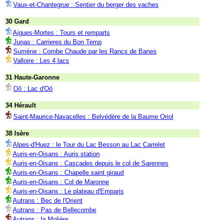
Vaux-et-Chantegrue : Sentier du berger des vaches
30 Gard
Aigues-Mortes : Tours et remparts
Junas : Carrieres du Bon Temp
Sumène : Combe Chaude par les Rancs de Banes
Valloire : Les 4 lacs
31 Haute-Garonne
Oô : Lac d'Oô
34 Hérault
Saint-Maurice-Navacelles : Belvédère de la Baume Oriol
38 Isère
Alpes-d'Huez : le Tour du Lac Besson au Lac Carrelet
Auris-en-Oisans : Auris station
Auris-en-Oisans : Cascades depuis le col de Sarennes
Auris-en-Oisans : Chapelle saint giraud
Auris-en-Oisans : Col de Maronne
Auris-en-Oisans : Le plateau d'Emparis
Autrans : Bec de l'Orient
Autrans : Pas de Bellecombe
Autrans : la Molière