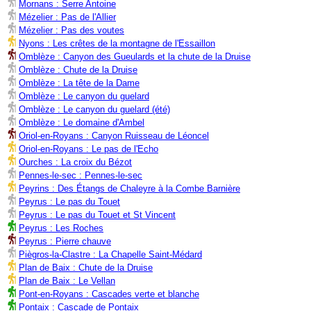
Mornans : Serre Antoine
Mézelier : Pas de l'Allier
Mézelier : Pas des voutes
Nyons : Les crêtes de la montagne de l'Essaillon
Omblèze : Canyon des Gueulards et la chute de la Druise
Omblèze : Chute de la Druise
Omblèze : La tête de la Dame
Omblèze : Le canyon du guelard
Omblèze : Le canyon du guelard (été)
Omblèze : Le domaine d'Ambel
Oriol-en-Royans : Canyon Ruisseau de Léoncel
Oriol-en-Royans : Le pas de l'Echo
Ourches : La croix du Bézot
Pennes-le-sec : Pennes-le-sec
Peyrins : Des Étangs de Chaleyre à la Combe Barnière
Peyrus : Le pas du Touet
Peyrus : Le pas du Touet et St Vincent
Peyrus : Les Roches
Peyrus : Pierre chauve
Piègros-la-Clastre : La Chapelle Saint-Médard
Plan de Baix : Chute de la Druise
Plan de Baix : Le Vellan
Pont-en-Royans : Cascades verte et blanche
Pontaix : Cascade de Pontaix