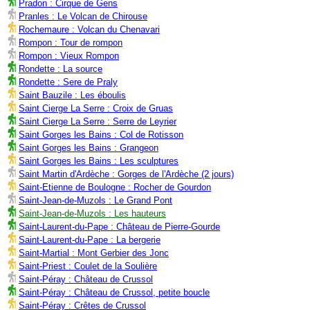
Pradon : Cirque de Gens
Pranles : Le Volcan de Chirouse
Rochemaure : Volcan du Chenavari
Rompon : Tour de rompon
Rompon : Vieux Rompon
Rondette : La source
Rondette : Sere de Praly
Saint Bauzile : Les éboulis
Saint Cierge La Serre : Croix de Gruas
Saint Cierge La Serre : Serre de Leyrier
Saint Gorges les Bains : Col de Rotisson
Saint Gorges les Bains : Grangeon
Saint Gorges les Bains : Les sculptures
Saint Martin d'Ardèche : Gorges de l'Ardèche (2 jours)
Saint-Etienne de Boulogne : Rocher de Gourdon
Saint-Jean-de-Muzols : Le Grand Pont
Saint-Jean-de-Muzols : Les hauteurs
Saint-Laurent-du-Pape : Château de Pierre-Gourde
Saint-Laurent-du-Pape : La bergerie
Saint-Martial : Mont Gerbier des Jonc
Saint-Priest : Coulet de la Soulière
Saint-Péray : Château de Crussol
Saint-Péray : Château de Crussol, petite boucle
Saint-Péray : Crêtes de Crussol