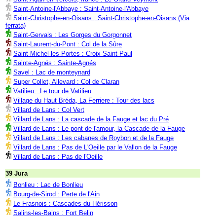
Saint-Antoine-l'Abbaye : Saint-Antoine-l'Abbaye
Saint-Christophe-en-Oisans : Saint-Christophe-en-Oisans (Via
ferrata)
Saint-Gervais : Les Gorges du Gorgonnet
Saint-Laurent-du-Pont : Col de la Sûre
Saint-Michel-les-Portes : Croix-Saint-Paul
Sainte-Agnés : Sainte-Agnés
Savel : Lac de monteynard
Super Collet, Allevard : Col de Claran
Vatilieu : Le tour de Vatilieu
Village du Haut Bréda, La Ferriere : Tour des lacs
Villard de Lans : Col Vert
Villard de Lans : La cascade de la Fauge et lac du Pré
Villard de Lans : Le pont de l'amour, la Cascade de la Fauge
Villard de Lans : Les cabanes de Roybon et de la Fauge
Villard de Lans : Pas de L'Oeille par le Vallon de la Fauge
Villard de Lans : Pas de l'Oeille
39 Jura
Bonlieu : Lac de Bonlieu
Bourg-de-Sirod : Perte de l'Ain
Le Frasnois : Cascades du Hérisson
Salins-les-Bains : Fort Belin