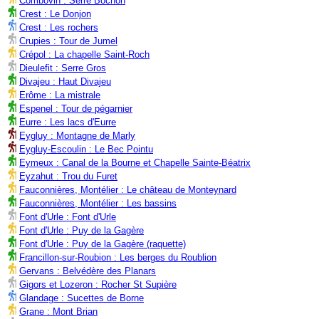
Combovin : Serre Bochon
Crest : Le Donjon
Crest : Les rochers
Crupies : Tour de Jumel
Crépol : La chapelle Saint-Roch
Dieulefit : Serre Gros
Divajeu : Haut Divajeu
Erôme : La mistrale
Espenel : Tour de pégarnier
Eurre : Les lacs d'Eurre
Eygluy : Montagne de Marly
Eygluy-Escoulin : Le Bec Pointu
Eymeux : Canal de la Bourne et Chapelle Sainte-Béatrix
Eyzahut : Trou du Furet
Fauconnières, Montélier : Le château de Monteynard
Fauconnières, Montélier : Les bassins
Font d'Urle : Font d'Urle
Font d'Urle : Puy de la Gagère
Font d'Urle : Puy de la Gagère (raquette)
Francillon-sur-Roubion : Les berges du Roublion
Gervans : Belvédère des Planars
Gigors et Lozeron : Rocher St Supière
Glandage : Sucettes de Borne
Grane : Mont Brian