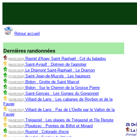
Retour accueil
Dernières randonnées
Rastel d'Agay Saint Raphaël : Col du baladou
[09/05/2024]
Saint-Aygulf : Dolmen de l'agriotier
[08/05/2024]
Le Dramont Saint-Raphaël : Le Dramon
[05/05/2024]
Saint-Jean-de-Muzols : Les hauteurs
[17/03/2024]
Bidon : Grotte de Saint Marcel
[23/09/2023]
Bidon : Sur le Chemin de la Grosse Pierre
[23/09/2023]
Saint-Gervais : Les Gorges du Gorgonnet
[03/09/2023]
Villard de Lans : Les cabanes de Roybon et de la
[20/08/2023]
Fauge
Villard de Lans : Pas de L'Oeille par le Vallon de la
[16/08/2023]
Fauge
Trégastel : Les plages de Trégastel et l'île Renote
[04/08/2023]
26 Dr
Plouézec : Pointes de Bilfot et Minard
[01/08/2023]
La 
Rustrel : Colorado d'ocre
[20/05/2023]
(Partagé