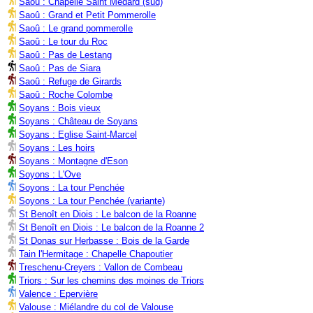
Saoû : Chapelle Saint Médard (sud)
Saoû : Grand et Petit Pommerolle
Saoû : Le grand pommerolle
Saoû : Le tour du Roc
Saoû : Pas de Lestang
Saoû : Pas de Siara
Saoû : Refuge de Girards
Saoû : Roche Colombe
Soyans : Bois vieux
Soyans : Château de Soyans
Soyans : Eglise Saint-Marcel
Soyans : Les hoirs
Soyans : Montagne d'Eson
Soyons : L'Ove
Soyons : La tour Penchée
Soyons : La tour Penchée (variante)
St Benoît en Diois : Le balcon de la Roanne
St Benoît en Diois : Le balcon de la Roanne 2
St Donas sur Herbasse : Bois de la Garde
Tain l'Hermitage : Chapelle Chapoutier
Treschenu-Creyers : Vallon de Combeau
Triors : Sur les chemins des moines de Triors
Valence : Epervière
Valouse : Miélandre du col de Valouse