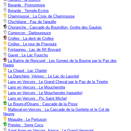
Berarde : Promontoire
Berarde : Temple-Ecrins
Chamrousse : La Croix de Chamrousse
Chichiliane : Pas de l'aiguille
Choranche : Cascade du Bournillon, Grotte des Gaulois
Corrençon : Darbounouze
Crolles : La dent de Crolles
Crolles : Le tour de Pravouta
Fontagneu : Lac de Rif Bruyant
Gavet : Le Lac Fourchu
La Balme de Rencurel : Les Gorges de la Bourne par le Pas des
Rages
La Chaud : Lac Charlet
La Danchère, Vénosc : Le Lac du Lauvitel
Lans en Vercors : Le Grand Cheval par le Pas de la Tinette
Lans en Vercors : Le Moucherotte
Lans en Vercors : Le Moucherotte (raquette)
Lans en Vercors : Pic Saint Michel
Le Bourg-d'Oisans : Cascade de la Pisse
Malleval-en-Vercors : La Cascade de la Gerlette et le Col de
Neurre
Méaudre : Le Pertuson
Presles : Serre Cocu
Saint Agan en Vercors, france : Le Grand Veymont