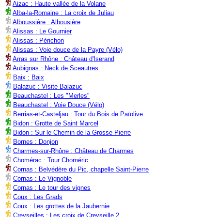
Aizac : Haute vallée de la Volane
Alba-la-Romaine : La croix de Juliau
Alboussière : Albousière
Alissas : Le Gournier
Alissas : Périchon
Alissas : Voie douce de la Payre (Vélo)
Arras sur Rhône : Château d'Iserand
Aubignas : Neck de Sceautres
Baix : Baix
Balazuc : Visite Balazuc
Beauchastel : Les "Merles"
Beauchastel : Voie Douce (Vélo)
Berrias-et-Casteljau : Tour du Bois de Païolive
Bidon : Grotte de Saint Marcel
Bidon : Sur le Chemin de la Grosse Pierre
Bornes : Donjon
Charmes-sur-Rhône : Château de Charmes
Chomérac : Tour Choméric
Cornas : Belvédère du Pic, chapelle Saint-Pierre
Cornas : Le Vignoble
Cornas : Le tour des vignes
Coux : Les Grads
Coux : Les grottes de la Jaubernie
Creyseilles : Les croix de Creyseille 2