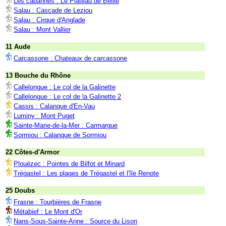
Les cabannes : Le Plateau de Beille
Salau : Cascade de Leziou
Salau : Cirque d'Anglade
Salau : Mont Vallier
11 Aude
Carcassone : Chateaux de carcassone
13 Bouche du Rhône
Callelongue : Le col de la Galinette
Callelongue : Le col de la Galinette 2
Cassis : Calanque d'En-Vau
Luminy : Mont Puget
Sainte-Marie-de-la-Mer : Carmargue
Sormiou : Calanque de Sormiou
22 Côtes-d'Armor
Plouézec : Pointes de Bilfot et Minard
Trégastel : Les plages de Trégastel et l'île Renote
25 Doubs
Frasne : Tourbières de Frasne
Métabief : Le Mont d'Or
Nans-Sous-Sainte-Anne : Source du Lison