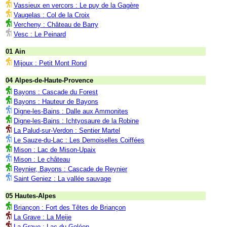
Vassieux en vercors : Le puy de la Gagère
Vaugelas : Col de la Croix
Vercheny : Château de Barry
Vesc : Le Peinard
01 Ain
Mijoux : Petit Mont Rond
04 Alpes-de-Haute-Provence
Bayons : Cascade du Forest
Bayons : Hauteur de Bayons
Digne-les-Bains : Dalle aux Ammonites
Digne-les-Bains : Ichtyosaure de la Robine
La Palud-sur-Verdon : Sentier Martel
Le Sauze-du-Lac : Les Demoiselles Coiffées
Mison : Lac de Mison-Upaix
Mison : Le château
Reynier, Bayons : Cascade de Reynier
Saint Geniez : La vallée sauvage
05 Hautes-Alpes
Briançon : Fort des Têtes de Briançon
La Grave : La Meije
La Grave : Lac du Goléon