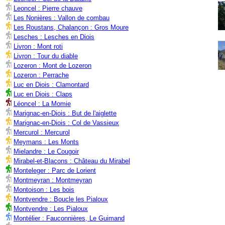
Leoncel : Pierre chauve
Les Nonières : Vallon de combau
Les Roustans, Chalançon : Gros Moure
Lesches : Lesches en Diois
Livron : Mont roti
Livron : Tour du diable
Lozeron : Mont de Lozeron
Lozeron : Perrache
Luc en Diois : Clamontard
Luc en Diois : Claps
Léoncel : La Momie
Marignac-en-Diois : But de l'aiglette
Marignac-en-Diois : Col de Vassieux
Mercurol : Mercurol
Meymans : Les Monts
Mielandre : Le Cougoir
Mirabel-et-Blacons : Château du Mirabel
Monteleger : Parc de Lorient
Montmeyran : Montmeyran
Montoison : Les bois
Montvendre : Boucle les Pialoux
Montvendre : Les Pialoux
Montélier : Fauconnières, Le Guimand