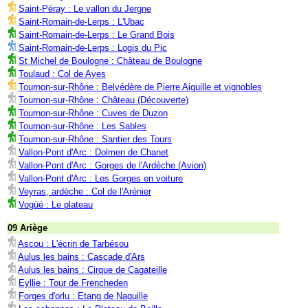
Saint-Péray : Le vallon du Jergne
Saint-Romain-de-Lerps : L'Ubac
Saint-Romain-de-Lerps : Le Grand Bois
Saint-Romain-de-Lerps : Logis du Pic
St Michel de Boulogne : Château de Boulogne
Toulaud : Col de Ayes
Tournon-sur-Rhône : Belvédère de Pierre Aiguille et vignobles
Tournon-sur-Rhône : Château (Découverte)
Tournon-sur-Rhône : Cuves de Duzon
Tournon-sur-Rhône : Les Sables
Tournon-sur-Rhône : Santier des Tours
Vallon-Pont d'Arc : Dolmen de Chanet
Vallon-Pont d'Arc : Gorges de l'Ardèche (Avion)
Vallon-Pont d'Arc : Les Gorges en voiture
Veyras, ardèche : Col de l'Arénier
Vogüé : Le plateau
09 Ariège
Ascou : L'écrin de Tarbésou
Aulus les bains : Cascade d'Ars
Aulus les bains : Cirque de Cagateille
Eyllie : Tour de Frencheden
Forges d'orlu : Etang de Naguille