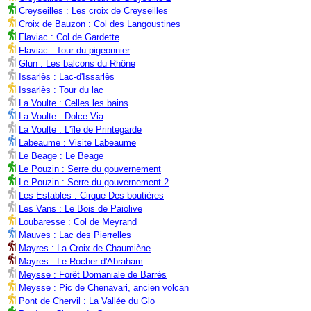
Creyseilles : Les croix de Creyseilles
Croix de Bauzon : Col des Langoustines
Flaviac : Col de Gardette
Flaviac : Tour du pigeonnier
Glun : Les balcons du Rhône
Issarlès : Lac-d'Issarlès
Issarlès : Tour du lac
La Voulte : Celles les bains
La Voulte : Dolce Via
La Voulte : L'île de Printegarde
Labeaume : Visite Labeaume
Le Beage : Le Beage
Le Pouzin : Serre du gouvernement
Le Pouzin : Serre du gouvernement 2
Les Estables : Cirque Des boutières
Les Vans : Le Bois de Paiolive
Loubaresse : Col de Meyrand
Mauves : Lac des Pierrelles
Mayres : La Croix de Chaumiène
Mayres : Le Rocher d'Abraham
Meysse : Forêt Domaniale de Barrès
Meysse : Pic de Chenavari, ancien volcan
Pont de Chervil : La Vallée du Glo