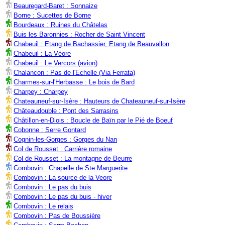
Beauregard-Baret : Sonnaize
Borne : Sucettes de Borne
Bourdeaux : Ruines du Châtelas
Buis les Baronnies : Rocher de Saint Vincent
Chabeuil : Etang de Bachassier, Etang de Beauvallon
Chabeuil : La Véore
Chabeuil : Le Vercors (avion)
Chalancon : Pas de l'Echelle (Via Ferrata)
Charmes-sur-l'Herbasse : Le bois de Bard
Charpey : Charpey
Chateauneuf-sur-Isère : Hauteurs de Chateauneuf-sur-Isère
Châteaudouble : Pont des Sarrasins
Châtillon-en-Diois : Boucle de Baïn par le Pié de Boeuf
Cobonne : Serre Gontard
Cognin-les-Gorges : Gorges du Nan
Col de Rousset : Carrière romaine
Col de Rousset : La montagne de Beurre
Combovin : Chapelle de Ste Marguerite
Combovin : La source de la Veore
Combovin : Le pas du buis
Combovin : Le pas du buis - hiver
Combovin : Le relais
Combovin : Pas de Boussière