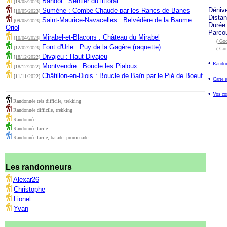
Bandol : Sentier du littoral
[19/05/2023]
Déniv
Sumène : Combe Chaude par les Rancs de Banes
[10/05/2023]
Dista
Saint-Maurice-Navacelles : Belvédère de la Baume
[09/05/2023]
Durée
Oriol
Parco
Mirabel-et-Blacons : Château du Mirabel
[10/04/2023]
( Goo
Font d'Urle : Puy de la Gagère (raquette)
[12/02/2023]
( Co
Divajeu : Haut Divajeu
[18/12/2022]
•
Randon
Montvendre : Boucle les Pialoux
[18/12/2022]
Châtillon-en-Diois : Boucle de Baïn par le Pié de Boeuf
[11/11/2022]
•
Carte e
•
Vos co
Randonnée très difficile, trekking
Randonnée difficile, trekking
Randonnée
Randonnée facile
Randonnée facile, balade, promenade
Les randonneurs
Alexar26
Christophe
Lionel
Yvan