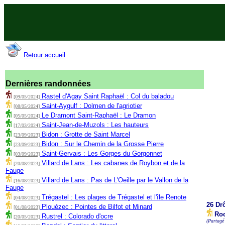
Retour accueil
Dernières randonnées
Rastel d'Agay Saint Raphaël : Col du baladou
[09/05/2024]
Saint-Aygulf : Dolmen de l'agriotier
[08/05/2024]
Le Dramont Saint-Raphaël : Le Dramon
[05/05/2024]
Saint-Jean-de-Muzols : Les hauteurs
[17/03/2024]
Bidon : Grotte de Saint Marcel
[23/09/2023]
Bidon : Sur le Chemin de la Grosse Pierre
[23/09/2023]
Saint-Gervais : Les Gorges du Gorgonnet
[03/09/2023]
Villard de Lans : Les cabanes de Roybon et de la
[20/08/2023]
Fauge
Villard de Lans : Pas de L'Oeille par le Vallon de la
[16/08/2023]
Fauge
Trégastel : Les plages de Trégastel et l'île Renote
[04/08/2023]
26 Dr
Plouézec : Pointes de Bilfot et Minard
[01/08/2023]
Roc
Rustrel : Colorado d'ocre
[20/05/2023]
(Partagé