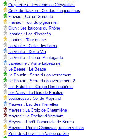
Creyseilles : Les croix de Creyseilles
Croix de Bauzon : Col des Langoustines
Flaviac : Col de Gardette
Flaviac : Tour du pigeonnier
Glun : Les balcons du Rhône
Issarlès : Lac-d'Issarlès
Issarlès : Tour du lac
La Voulte : Celles les bains
La Voulte : Dolce Via
La Voulte : L'île de Printegarde
Labeaume : Visite Labeaume
Le Beage : Le Beage
Le Pouzin : Serre du gouvernement
Le Pouzin : Serre du gouvernement 2
Les Estables : Cirque Des boutières
Les Vans : Le Bois de Paiolive
Loubaresse : Col de Meyrand
Mauves : Lac des Pierrelles
Mayres : La Croix de Chaumiène
Mayres : Le Rocher d'Abraham
Meysse : Forêt Domaniale de Barrès
Meysse : Pic de Chenavari, ancien volcan
Pont de Chervil : La Vallée du Glo