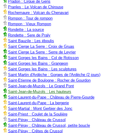
Pradon : Cirque de Gens
Pranles : Le Volcan de Chirouse
Rochemaure : Volcan du Chenavari
Rompon : Tour de rompon
Rompon : Vieux Rompon
Rondette : La source
Rondette : Sere de Praly
Saint Bauzile : Les éboulis
Saint Cierge La Serre : Croix de Gruas
Saint Cierge La Serre : Serre de Leyrier
Saint Gorges les Bains : Col de Rotisson
Saint Gorges les Bains : Grangeon
Saint Gorges les Bains : Les sculptures
Saint Martin d'Ardèche : Gorges de l'Ardèche (2 jours)
Saint-Etienne de Boulogne : Rocher de Gourdon
Saint-Jean-de-Muzols : Le Grand Pont
Saint-Jean-de-Muzols : Les hauteurs
Saint-Laurent-du-Pape : Château de Pierre-Gourde
Saint-Laurent-du-Pape : La bergerie
Saint-Martial : Mont Gerbier des Jonc
Saint-Priest : Coulet de la Soulière
Saint-Péray : Château de Crussol
Saint-Péray : Château de Crussol, petite boucle
Saint-Péray : Crêtes de Crussol