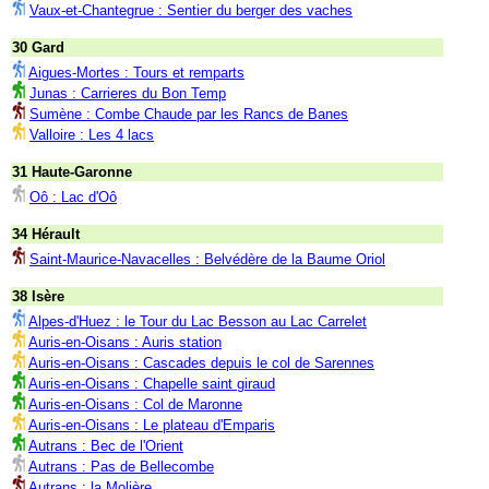
Vaux-et-Chantegrue : Sentier du berger des vaches
30 Gard
Aigues-Mortes : Tours et remparts
Junas : Carrieres du Bon Temp
Sumène : Combe Chaude par les Rancs de Banes
Valloire : Les 4 lacs
31 Haute-Garonne
Oô : Lac d'Oô
34 Hérault
Saint-Maurice-Navacelles : Belvédère de la Baume Oriol
38 Isère
Alpes-d'Huez : le Tour du Lac Besson au Lac Carrelet
Auris-en-Oisans : Auris station
Auris-en-Oisans : Cascades depuis le col de Sarennes
Auris-en-Oisans : Chapelle saint giraud
Auris-en-Oisans : Col de Maronne
Auris-en-Oisans : Le plateau d'Emparis
Autrans : Bec de l'Orient
Autrans : Pas de Bellecombe
Autrans : la Molière