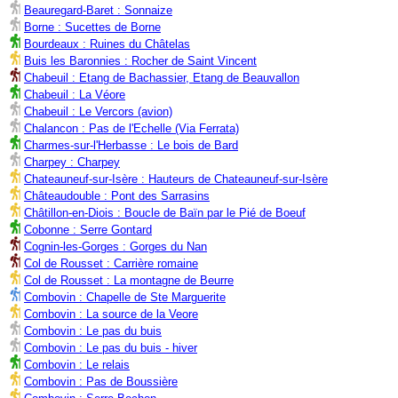
Beauregard-Baret : Sonnaize
Borne : Sucettes de Borne
Bourdeaux : Ruines du Châtelas
Buis les Baronnies : Rocher de Saint Vincent
Chabeuil : Etang de Bachassier, Etang de Beauvallon
Chabeuil : La Véore
Chabeuil : Le Vercors (avion)
Chalancon : Pas de l'Echelle (Via Ferrata)
Charmes-sur-l'Herbasse : Le bois de Bard
Charpey : Charpey
Chateauneuf-sur-Isère : Hauteurs de Chateauneuf-sur-Isère
Châteaudouble : Pont des Sarrasins
Châtillon-en-Diois : Boucle de Baïn par le Pié de Boeuf
Cobonne : Serre Gontard
Cognin-les-Gorges : Gorges du Nan
Col de Rousset : Carrière romaine
Col de Rousset : La montagne de Beurre
Combovin : Chapelle de Ste Marguerite
Combovin : La source de la Veore
Combovin : Le pas du buis
Combovin : Le pas du buis - hiver
Combovin : Le relais
Combovin : Pas de Boussière