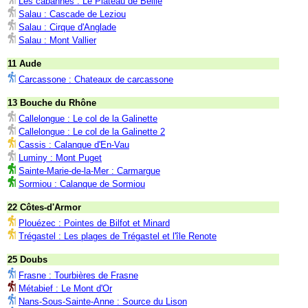
Les cabannes : Le Plateau de Beille
Salau : Cascade de Leziou
Salau : Cirque d'Anglade
Salau : Mont Vallier
11 Aude
Carcassone : Chateaux de carcassone
13 Bouche du Rhône
Callelongue : Le col de la Galinette
Callelongue : Le col de la Galinette 2
Cassis : Calanque d'En-Vau
Luminy : Mont Puget
Sainte-Marie-de-la-Mer : Carmargue
Sormiou : Calanque de Sormiou
22 Côtes-d'Armor
Plouézec : Pointes de Bilfot et Minard
Trégastel : Les plages de Trégastel et l'île Renote
25 Doubs
Frasne : Tourbières de Frasne
Métabief : Le Mont d'Or
Nans-Sous-Sainte-Anne : Source du Lison