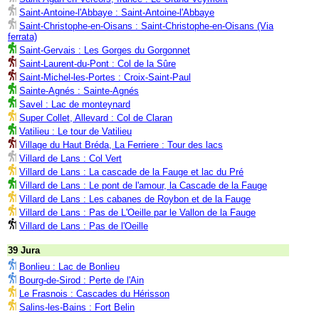
Saint-Antoine-l'Abbaye : Saint-Antoine-l'Abbaye
Saint-Christophe-en-Oisans : Saint-Christophe-en-Oisans (Via
ferrata)
Saint-Gervais : Les Gorges du Gorgonnet
Saint-Laurent-du-Pont : Col de la Sûre
Saint-Michel-les-Portes : Croix-Saint-Paul
Sainte-Agnés : Sainte-Agnés
Savel : Lac de monteynard
Super Collet, Allevard : Col de Claran
Vatilieu : Le tour de Vatilieu
Village du Haut Bréda, La Ferriere : Tour des lacs
Villard de Lans : Col Vert
Villard de Lans : La cascade de la Fauge et lac du Pré
Villard de Lans : Le pont de l'amour, la Cascade de la Fauge
Villard de Lans : Les cabanes de Roybon et de la Fauge
Villard de Lans : Pas de L'Oeille par le Vallon de la Fauge
Villard de Lans : Pas de l'Oeille
39 Jura
Bonlieu : Lac de Bonlieu
Bourg-de-Sirod : Perte de l'Ain
Le Frasnois : Cascades du Hérisson
Salins-les-Bains : Fort Belin