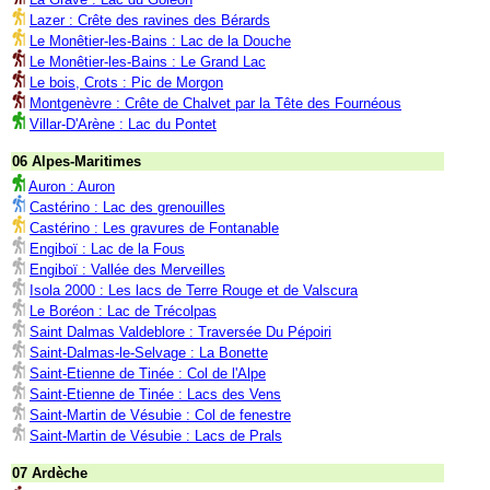
Lazer : Crête des ravines des Bérards
Le Monêtier-les-Bains : Lac de la Douche
Le Monêtier-les-Bains : Le Grand Lac
Le bois, Crots : Pic de Morgon
Montgenèvre : Crête de Chalvet par la Tête des Fournéous
Villar-D'Arène : Lac du Pontet
06 Alpes-Maritimes
Auron : Auron
Castérino : Lac des grenouilles
Castérino : Les gravures de Fontanable
Engiboï : Lac de la Fous
Engiboï : Vallée des Merveilles
Isola 2000 : Les lacs de Terre Rouge et de Valscura
Le Boréon : Lac de Trécolpas
Saint Dalmas Valdeblore : Traversée Du Pépoiri
Saint-Dalmas-le-Selvage : La Bonette
Saint-Etienne de Tinée : Col de l'Alpe
Saint-Etienne de Tinée : Lacs des Vens
Saint-Martin de Vésubie : Col de fenestre
Saint-Martin de Vésubie : Lacs de Prals
07 Ardèche