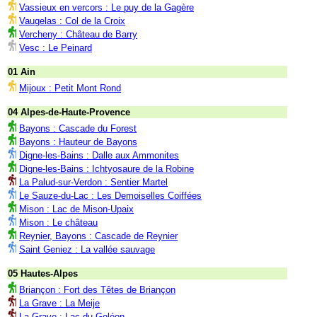
Vassieux en vercors : Le puy de la Gagère
Vaugelas : Col de la Croix
Vercheny : Château de Barry
Vesc : Le Peinard
01 Ain
Mijoux : Petit Mont Rond
04 Alpes-de-Haute-Provence
Bayons : Cascade du Forest
Bayons : Hauteur de Bayons
Digne-les-Bains : Dalle aux Ammonites
Digne-les-Bains : Ichtyosaure de la Robine
La Palud-sur-Verdon : Sentier Martel
Le Sauze-du-Lac : Les Demoiselles Coiffées
Mison : Lac de Mison-Upaix
Mison : Le château
Reynier, Bayons : Cascade de Reynier
Saint Geniez : La vallée sauvage
05 Hautes-Alpes
Briançon : Fort des Têtes de Briançon
La Grave : La Meije
La Grave : Lac du Goléon