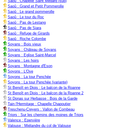
Saoû : Chapelle Saint Médard (sud)
Saoû : Grand et Petit Pommerolle
Saoû : Le grand pommerolle
Saoû : Le tour du Roc
Saoû : Pas de Lestang
Saoû : Pas de Siara
Saoû : Refuge de Girards
Saoû : Roche Colombe
Soyans : Bois vieux
Soyans : Château de Soyans
Soyans : Eglise Saint-Marcel
Soyans : Les hoirs
Soyans : Montagne d'Eson
Soyons : L'Ove
Soyons : La tour Penchée
Soyons : La tour Penchée (variante)
St Benoît en Diois : Le balcon de la Roanne
St Benoît en Diois : Le balcon de la Roanne 2
St Donas sur Herbasse : Bois de la Garde
Tain l'Hermitage : Chapelle Chapoutier
Treschenu-Creyers : Vallon de Combeau
Triors : Sur les chemins des moines de Triors
Valence : Epervière
Valouse : Miélandre du col de Valouse