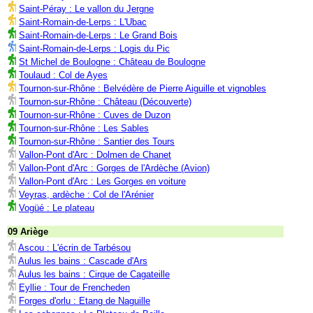
Saint-Péray : Le vallon du Jergne
Saint-Romain-de-Lerps : L'Ubac
Saint-Romain-de-Lerps : Le Grand Bois
Saint-Romain-de-Lerps : Logis du Pic
St Michel de Boulogne : Château de Boulogne
Toulaud : Col de Ayes
Tournon-sur-Rhône : Belvédère de Pierre Aiguille et vignobles
Tournon-sur-Rhône : Château (Découverte)
Tournon-sur-Rhône : Cuves de Duzon
Tournon-sur-Rhône : Les Sables
Tournon-sur-Rhône : Santier des Tours
Vallon-Pont d'Arc : Dolmen de Chanet
Vallon-Pont d'Arc : Gorges de l'Ardèche (Avion)
Vallon-Pont d'Arc : Les Gorges en voiture
Veyras, ardèche : Col de l'Arénier
Vogüé : Le plateau
09 Ariège
Ascou : L'écrin de Tarbésou
Aulus les bains : Cascade d'Ars
Aulus les bains : Cirque de Cagateille
Eyllie : Tour de Frencheden
Forges d'orlu : Etang de Naguille