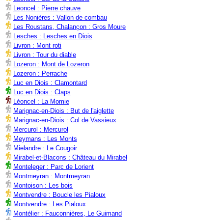
Leoncel : Pierre chauve
Les Nonières : Vallon de combau
Les Roustans, Chalançon : Gros Moure
Lesches : Lesches en Diois
Livron : Mont roti
Livron : Tour du diable
Lozeron : Mont de Lozeron
Lozeron : Perrache
Luc en Diois : Clamontard
Luc en Diois : Claps
Léoncel : La Momie
Marignac-en-Diois : But de l'aiglette
Marignac-en-Diois : Col de Vassieux
Mercurol : Mercurol
Meymans : Les Monts
Mielandre : Le Cougoir
Mirabel-et-Blacons : Château du Mirabel
Monteleger : Parc de Lorient
Montmeyran : Montmeyran
Montoison : Les bois
Montvendre : Boucle les Pialoux
Montvendre : Les Pialoux
Montélier : Fauconnières, Le Guimand