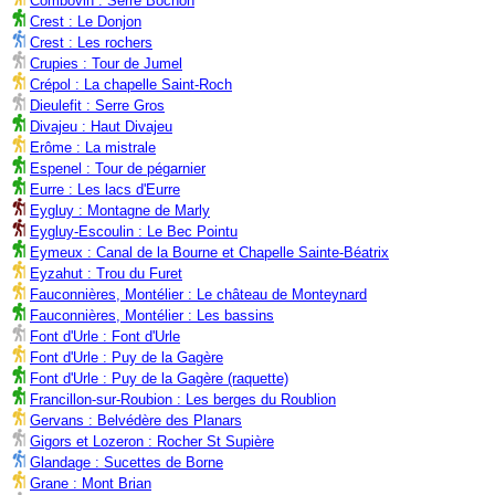
Combovin : Serre Bochon
Crest : Le Donjon
Crest : Les rochers
Crupies : Tour de Jumel
Crépol : La chapelle Saint-Roch
Dieulefit : Serre Gros
Divajeu : Haut Divajeu
Erôme : La mistrale
Espenel : Tour de pégarnier
Eurre : Les lacs d'Eurre
Eygluy : Montagne de Marly
Eygluy-Escoulin : Le Bec Pointu
Eymeux : Canal de la Bourne et Chapelle Sainte-Béatrix
Eyzahut : Trou du Furet
Fauconnières, Montélier : Le château de Monteynard
Fauconnières, Montélier : Les bassins
Font d'Urle : Font d'Urle
Font d'Urle : Puy de la Gagère
Font d'Urle : Puy de la Gagère (raquette)
Francillon-sur-Roubion : Les berges du Roublion
Gervans : Belvédère des Planars
Gigors et Lozeron : Rocher St Supière
Glandage : Sucettes de Borne
Grane : Mont Brian