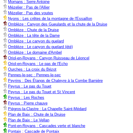
Mornans : Serre Antoine
Mézelier : Pas de l'Allier
Mézelier : Pas des voutes
Nyons : Les crêtes de la montagne de l'Essaillon
Omblèze : Canyon des Gueulards et la chute de la Druise
Omblèze : Chute de la Druise
Omblèze : La tête de la Dame
Omblèze : Le canyon du guelard
Omblèze : Le canyon du guelard (été)
Omblèze : Le domaine d'Ambel
Oriol-en-Royans : Canyon Ruisseau de Léoncel
Oriol-en-Royans : Le pas de l'Echo
Ourches : La croix du Bézot
Pennes-le-sec : Pennes-le-sec
Peyrins : Des Étangs de Chaleyre à la Combe Barnière
Peyrus : Le pas du Touet
Peyrus : Le pas du Touet et St Vincent
Peyrus : Les Roches
Peyrus : Pierre chauve
Piègros-la-Clastre : La Chapelle Saint-Médard
Plan de Baix : Chute de la Druise
Plan de Baix : Le Vellan
Pont-en-Royans : Cascades verte et blanche
Pontaix : Cascade de Pontaix