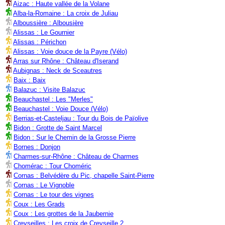
Aizac : Haute vallée de la Volane
Alba-la-Romaine : La croix de Juliau
Alboussière : Albousière
Alissas : Le Gournier
Alissas : Périchon
Alissas : Voie douce de la Payre (Vélo)
Arras sur Rhône : Château d'Iserand
Aubignas : Neck de Sceautres
Baix : Baix
Balazuc : Visite Balazuc
Beauchastel : Les "Merles"
Beauchastel : Voie Douce (Vélo)
Berrias-et-Casteljau : Tour du Bois de Païolive
Bidon : Grotte de Saint Marcel
Bidon : Sur le Chemin de la Grosse Pierre
Bornes : Donjon
Charmes-sur-Rhône : Château de Charmes
Chomérac : Tour Choméric
Cornas : Belvédère du Pic, chapelle Saint-Pierre
Cornas : Le Vignoble
Cornas : Le tour des vignes
Coux : Les Grads
Coux : Les grottes de la Jaubernie
Creyseilles : Les croix de Creyseille 2