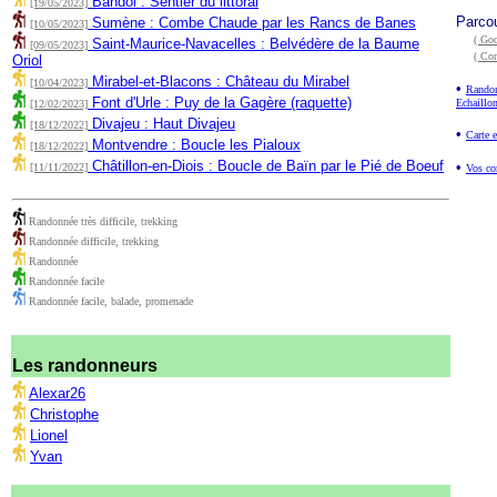
Bandol : Sentier du littoral
[19/05/2023]
Parco
Sumène : Combe Chaude par les Rancs de Banes
[10/05/2023]
( Goo
Saint-Maurice-Navacelles : Belvédère de la Baume
[09/05/2023]
( Co
Oriol
Mirabel-et-Blacons : Château du Mirabel
[10/04/2023]
•
Randon
Font d'Urle : Puy de la Gagère (raquette)
Echaillo
[12/02/2023]
Divajeu : Haut Divajeu
[18/12/2022]
•
Carte e
Montvendre : Boucle les Pialoux
[18/12/2022]
Châtillon-en-Diois : Boucle de Baïn par le Pié de Boeuf
•
[11/11/2022]
Vos co
Randonnée très difficile, trekking
Randonnée difficile, trekking
Randonnée
Randonnée facile
Randonnée facile, balade, promenade
Les randonneurs
Alexar26
Christophe
Lionel
Yvan