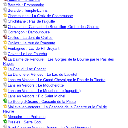
Berarde : Promontoire
Berarde : Temple-Ecrins
Chamrousse : La Croix de Chamrousse
Chichiliane : Pas de l'aiguille
Choranche : Cascade du Bournillon, Grotte des Gaulois
Corrençon : Darbounouze
Crolles : La dent de Crolles
Crolles : Le tour de Pravouta
Fontagneu : Lac de Rif Bruyant
Gavet : Le Lac Fourchu
La Balme de Rencurel : Les Gorges de la Bourne par le Pas des
Rages
La Chaud : Lac Charlet
La Danchère, Vénosc : Le Lac du Lauvitel
Lans en Vercors : Le Grand Cheval par le Pas de la Tinette
Lans en Vercors : Le Moucherotte
Lans en Vercors : Le Moucherotte (raquette)
Lans en Vercors : Pic Saint Michel
Le Bourg-d'Oisans : Cascade de la Pisse
Malleval-en-Vercors : La Cascade de la Gerlette et le Col de
Neurre
Méaudre : Le Pertuson
Presles : Serre Cocu
Saint Agan en Vercors, france : Le Grand Veymont