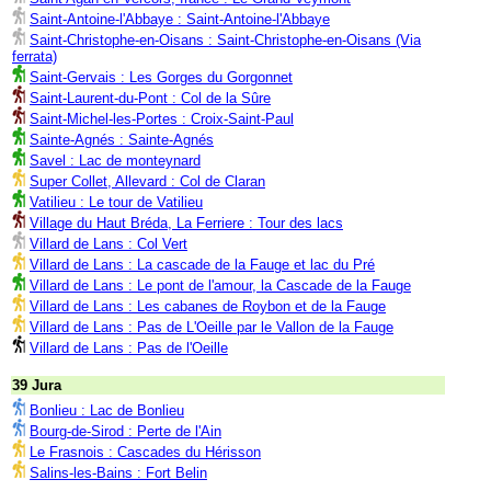
Saint-Antoine-l'Abbaye : Saint-Antoine-l'Abbaye
Saint-Christophe-en-Oisans : Saint-Christophe-en-Oisans (Via
ferrata)
Saint-Gervais : Les Gorges du Gorgonnet
Saint-Laurent-du-Pont : Col de la Sûre
Saint-Michel-les-Portes : Croix-Saint-Paul
Sainte-Agnés : Sainte-Agnés
Savel : Lac de monteynard
Super Collet, Allevard : Col de Claran
Vatilieu : Le tour de Vatilieu
Village du Haut Bréda, La Ferriere : Tour des lacs
Villard de Lans : Col Vert
Villard de Lans : La cascade de la Fauge et lac du Pré
Villard de Lans : Le pont de l'amour, la Cascade de la Fauge
Villard de Lans : Les cabanes de Roybon et de la Fauge
Villard de Lans : Pas de L'Oeille par le Vallon de la Fauge
Villard de Lans : Pas de l'Oeille
39 Jura
Bonlieu : Lac de Bonlieu
Bourg-de-Sirod : Perte de l'Ain
Le Frasnois : Cascades du Hérisson
Salins-les-Bains : Fort Belin