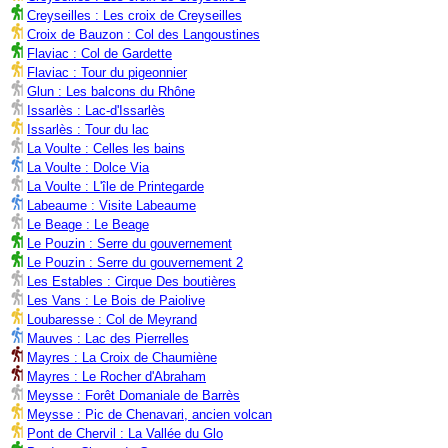
Creyseilles : Les croix de Creyseilles
Croix de Bauzon : Col des Langoustines
Flaviac : Col de Gardette
Flaviac : Tour du pigeonnier
Glun : Les balcons du Rhône
Issarlès : Lac-d'Issarlès
Issarlès : Tour du lac
La Voulte : Celles les bains
La Voulte : Dolce Via
La Voulte : L'île de Printegarde
Labeaume : Visite Labeaume
Le Beage : Le Beage
Le Pouzin : Serre du gouvernement
Le Pouzin : Serre du gouvernement 2
Les Estables : Cirque Des boutières
Les Vans : Le Bois de Paiolive
Loubaresse : Col de Meyrand
Mauves : Lac des Pierrelles
Mayres : La Croix de Chaumiène
Mayres : Le Rocher d'Abraham
Meysse : Forêt Domaniale de Barrès
Meysse : Pic de Chenavari, ancien volcan
Pont de Chervil : La Vallée du Glo