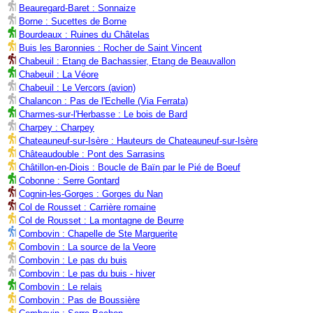
Beauregard-Baret : Sonnaize
Borne : Sucettes de Borne
Bourdeaux : Ruines du Châtelas
Buis les Baronnies : Rocher de Saint Vincent
Chabeuil : Etang de Bachassier, Etang de Beauvallon
Chabeuil : La Véore
Chabeuil : Le Vercors (avion)
Chalancon : Pas de l'Echelle (Via Ferrata)
Charmes-sur-l'Herbasse : Le bois de Bard
Charpey : Charpey
Chateauneuf-sur-Isère : Hauteurs de Chateauneuf-sur-Isère
Châteaudouble : Pont des Sarrasins
Châtillon-en-Diois : Boucle de Baïn par le Pié de Boeuf
Cobonne : Serre Gontard
Cognin-les-Gorges : Gorges du Nan
Col de Rousset : Carrière romaine
Col de Rousset : La montagne de Beurre
Combovin : Chapelle de Ste Marguerite
Combovin : La source de la Veore
Combovin : Le pas du buis
Combovin : Le pas du buis - hiver
Combovin : Le relais
Combovin : Pas de Boussière