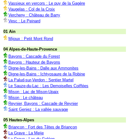
Vassieux en vercors : Le puy de la Gagère
Vaugelas : Col de la Croix
Vercheny : Château de Barry
Vesc : Le Peinard
01 Ain
Mijoux : Petit Mont Rond
04 Alpes-de-Haute-Provence
Bayons : Cascade du Forest
Bayons : Hauteur de Bayons
Digne-les-Bains : Dalle aux Ammonites
Digne-les-Bains : Ichtyosaure de la Robine
La Palud-sur-Verdon : Sentier Martel
Le Sauze-du-Lac : Les Demoiselles Coiffées
Mison : Lac de Mison-Upaix
Mison : Le château
Reynier, Bayons : Cascade de Reynier
Saint Geniez : La vallée sauvage
05 Hautes-Alpes
Briançon : Fort des Têtes de Briançon
La Grave : La Meije
La Grave : Lac du Goléon