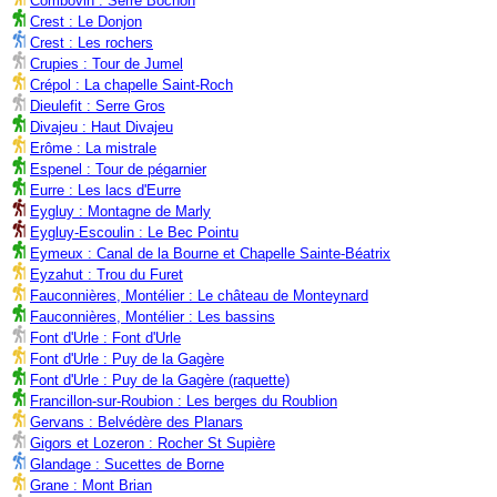
Combovin : Serre Bochon
Crest : Le Donjon
Crest : Les rochers
Crupies : Tour de Jumel
Crépol : La chapelle Saint-Roch
Dieulefit : Serre Gros
Divajeu : Haut Divajeu
Erôme : La mistrale
Espenel : Tour de pégarnier
Eurre : Les lacs d'Eurre
Eygluy : Montagne de Marly
Eygluy-Escoulin : Le Bec Pointu
Eymeux : Canal de la Bourne et Chapelle Sainte-Béatrix
Eyzahut : Trou du Furet
Fauconnières, Montélier : Le château de Monteynard
Fauconnières, Montélier : Les bassins
Font d'Urle : Font d'Urle
Font d'Urle : Puy de la Gagère
Font d'Urle : Puy de la Gagère (raquette)
Francillon-sur-Roubion : Les berges du Roublion
Gervans : Belvédère des Planars
Gigors et Lozeron : Rocher St Supière
Glandage : Sucettes de Borne
Grane : Mont Brian