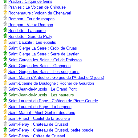
Pradon : Cirque de Gens
Pranles : Le Volcan de Chirouse
Rochemaure : Volcan du Chenavari
Rompon : Tour de rompon
Rompon : Vieux Rompon
Rondette : La source
Rondette : Sere de Praly
Saint Bauzile : Les éboulis
Saint Cierge La Serre : Croix de Gruas
Saint Cierge La Serre : Serre de Leyrier
Saint Gorges les Bains : Col de Rotisson
Saint Gorges les Bains : Grangeon
Saint Gorges les Bains : Les sculptures
Saint Martin d'Ardèche : Gorges de l'Ardèche (2 jours)
Saint-Etienne de Boulogne : Rocher de Gourdon
Saint-Jean-de-Muzols : Le Grand Pont
Saint-Jean-de-Muzols : Les hauteurs
Saint-Laurent-du-Pape : Château de Pierre-Gourde
Saint-Laurent-du-Pape : La bergerie
Saint-Martial : Mont Gerbier des Jonc
Saint-Priest : Coulet de la Soulière
Saint-Péray : Château de Crussol
Saint-Péray : Château de Crussol, petite boucle
Saint-Péray : Crêtes de Crussol