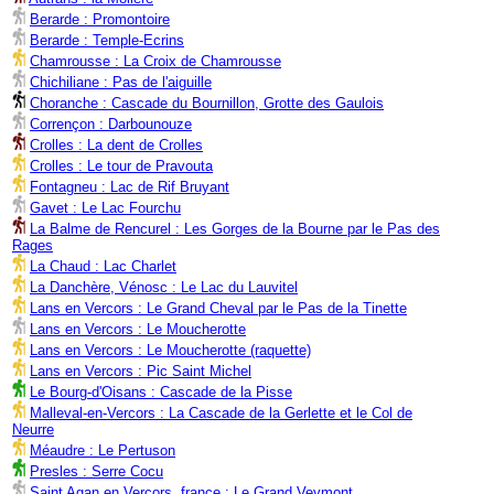
Berarde : Promontoire
Berarde : Temple-Ecrins
Chamrousse : La Croix de Chamrousse
Chichiliane : Pas de l'aiguille
Choranche : Cascade du Bournillon, Grotte des Gaulois
Corrençon : Darbounouze
Crolles : La dent de Crolles
Crolles : Le tour de Pravouta
Fontagneu : Lac de Rif Bruyant
Gavet : Le Lac Fourchu
La Balme de Rencurel : Les Gorges de la Bourne par le Pas des
Rages
La Chaud : Lac Charlet
La Danchère, Vénosc : Le Lac du Lauvitel
Lans en Vercors : Le Grand Cheval par le Pas de la Tinette
Lans en Vercors : Le Moucherotte
Lans en Vercors : Le Moucherotte (raquette)
Lans en Vercors : Pic Saint Michel
Le Bourg-d'Oisans : Cascade de la Pisse
Malleval-en-Vercors : La Cascade de la Gerlette et le Col de
Neurre
Méaudre : Le Pertuson
Presles : Serre Cocu
Saint Agan en Vercors, france : Le Grand Veymont