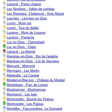
Leoncel : Pierre chauve
Les Nonières : Vallon de combau
Les Roustans, Chalançon : Gros Moure
Lesches : Lesches en Diois
Livron : Mont roti
Livron : Tour du diable
Lozeron : Mont de Lozeron
Lozeron : Perrache
Luc en Diois : Clamontard
Luc en Diois : Claps
Léoncel : La Momie
Marignac-en-Diois : But de l'aiglette
Marignac-en-Diois : Col de Vassieux
Mercurol : Mercurol
Meymans : Les Monts
Mielandre : Le Cougoir
Mirabel-et-Blacons : Château du Mirabel
Monteleger : Parc de Lorient
Montmeyran : Montmeyran
Montoison : Les bois
Montvendre : Boucle les Pialoux
Montvendre : Les Pialoux
Montélier : Fauconnières, Le Guimand