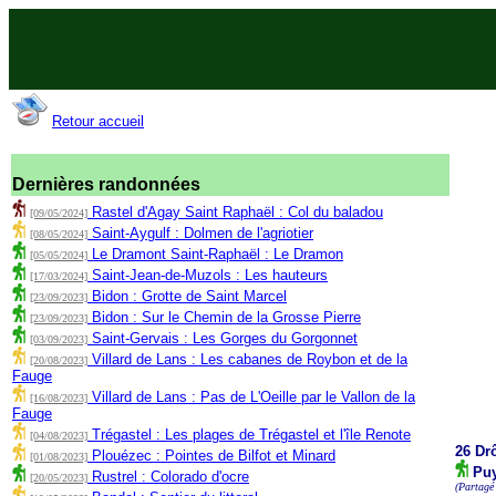
Retour accueil
Dernières randonnées
Rastel d'Agay Saint Raphaël : Col du baladou
[09/05/2024]
Saint-Aygulf : Dolmen de l'agriotier
[08/05/2024]
Le Dramont Saint-Raphaël : Le Dramon
[05/05/2024]
Saint-Jean-de-Muzols : Les hauteurs
[17/03/2024]
Bidon : Grotte de Saint Marcel
[23/09/2023]
Bidon : Sur le Chemin de la Grosse Pierre
[23/09/2023]
Saint-Gervais : Les Gorges du Gorgonnet
[03/09/2023]
Villard de Lans : Les cabanes de Roybon et de la
[20/08/2023]
Fauge
Villard de Lans : Pas de L'Oeille par le Vallon de la
[16/08/2023]
Fauge
Trégastel : Les plages de Trégastel et l'île Renote
[04/08/2023]
26 Dr
Plouézec : Pointes de Bilfot et Minard
[01/08/2023]
Puy
Rustrel : Colorado d'ocre
[20/05/2023]
(Partagé