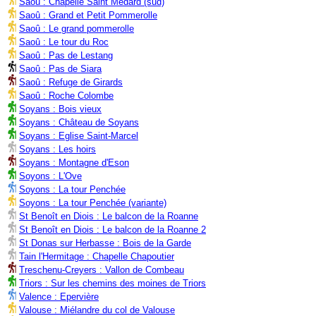
Saoû : Chapelle Saint Médard (sud)
Saoû : Grand et Petit Pommerolle
Saoû : Le grand pommerolle
Saoû : Le tour du Roc
Saoû : Pas de Lestang
Saoû : Pas de Siara
Saoû : Refuge de Girards
Saoû : Roche Colombe
Soyans : Bois vieux
Soyans : Château de Soyans
Soyans : Eglise Saint-Marcel
Soyans : Les hoirs
Soyans : Montagne d'Eson
Soyons : L'Ove
Soyons : La tour Penchée
Soyons : La tour Penchée (variante)
St Benoît en Diois : Le balcon de la Roanne
St Benoît en Diois : Le balcon de la Roanne 2
St Donas sur Herbasse : Bois de la Garde
Tain l'Hermitage : Chapelle Chapoutier
Treschenu-Creyers : Vallon de Combeau
Triors : Sur les chemins des moines de Triors
Valence : Epervière
Valouse : Miélandre du col de Valouse