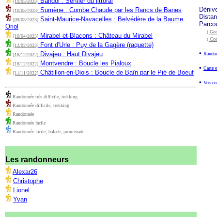
Bandol : Sentier du littoral
[19/05/2023]
Déniv
Sumène : Combe Chaude par les Rancs de Banes
[10/05/2023]
Dista
Saint-Maurice-Navacelles : Belvédère de la Baume
[09/05/2023]
Parco
Oriol
( Goo
Mirabel-et-Blacons : Château du Mirabel
[10/04/2023]
( Co
Font d'Urle : Puy de la Gagère (raquette)
[12/02/2023]
•
Divajeu : Haut Divajeu
Randon
[18/12/2022]
Montvendre : Boucle les Pialoux
[18/12/2022]
•
Carte e
Châtillon-en-Diois : Boucle de Baïn par le Pié de Boeuf
[11/11/2022]
•
Vos co
Randonnée très difficile, trekking
Randonnée difficile, trekking
Randonnée
Randonnée facile
Randonnée facile, balade, promenade
Les randonneurs
Alexar26
Christophe
Lionel
Yvan