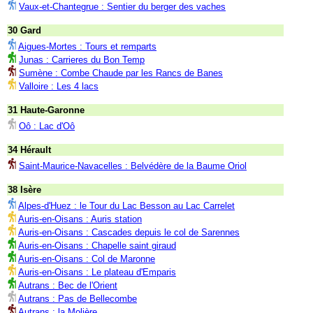
Vaux-et-Chantegrue : Sentier du berger des vaches
30 Gard
Aigues-Mortes : Tours et remparts
Junas : Carrieres du Bon Temp
Sumène : Combe Chaude par les Rancs de Banes
Valloire : Les 4 lacs
31 Haute-Garonne
Oô : Lac d'Oô
34 Hérault
Saint-Maurice-Navacelles : Belvédère de la Baume Oriol
38 Isère
Alpes-d'Huez : le Tour du Lac Besson au Lac Carrelet
Auris-en-Oisans : Auris station
Auris-en-Oisans : Cascades depuis le col de Sarennes
Auris-en-Oisans : Chapelle saint giraud
Auris-en-Oisans : Col de Maronne
Auris-en-Oisans : Le plateau d'Emparis
Autrans : Bec de l'Orient
Autrans : Pas de Bellecombe
Autrans : la Molière