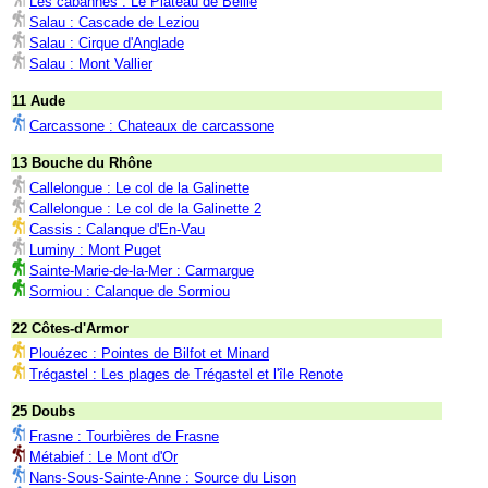
Les cabannes : Le Plateau de Beille
Salau : Cascade de Leziou
Salau : Cirque d'Anglade
Salau : Mont Vallier
11 Aude
Carcassone : Chateaux de carcassone
13 Bouche du Rhône
Callelongue : Le col de la Galinette
Callelongue : Le col de la Galinette 2
Cassis : Calanque d'En-Vau
Luminy : Mont Puget
Sainte-Marie-de-la-Mer : Carmargue
Sormiou : Calanque de Sormiou
22 Côtes-d'Armor
Plouézec : Pointes de Bilfot et Minard
Trégastel : Les plages de Trégastel et l'île Renote
25 Doubs
Frasne : Tourbières de Frasne
Métabief : Le Mont d'Or
Nans-Sous-Sainte-Anne : Source du Lison