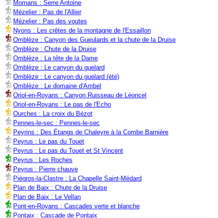
Mornans : Serre Antoine
Mézelier : Pas de l'Allier
Mézelier : Pas des voutes
Nyons : Les crêtes de la montagne de l'Essaillon
Omblèze : Canyon des Gueulards et la chute de la Druise
Omblèze : Chute de la Druise
Omblèze : La tête de la Dame
Omblèze : Le canyon du guelard
Omblèze : Le canyon du guelard (été)
Omblèze : Le domaine d'Ambel
Oriol-en-Royans : Canyon Ruisseau de Léoncel
Oriol-en-Royans : Le pas de l'Echo
Ourches : La croix du Bézot
Pennes-le-sec : Pennes-le-sec
Peyrins : Des Étangs de Chaleyre à la Combe Barnière
Peyrus : Le pas du Touet
Peyrus : Le pas du Touet et St Vincent
Peyrus : Les Roches
Peyrus : Pierre chauve
Piègros-la-Clastre : La Chapelle Saint-Médard
Plan de Baix : Chute de la Druise
Plan de Baix : Le Vellan
Pont-en-Royans : Cascades verte et blanche
Pontaix : Cascade de Pontaix