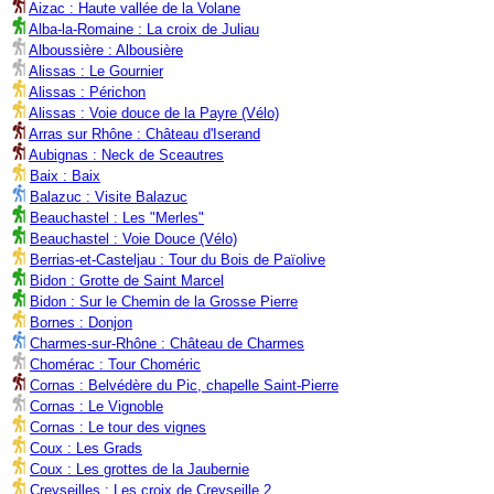
Aizac : Haute vallée de la Volane
Alba-la-Romaine : La croix de Juliau
Alboussière : Albousière
Alissas : Le Gournier
Alissas : Périchon
Alissas : Voie douce de la Payre (Vélo)
Arras sur Rhône : Château d'Iserand
Aubignas : Neck de Sceautres
Baix : Baix
Balazuc : Visite Balazuc
Beauchastel : Les "Merles"
Beauchastel : Voie Douce (Vélo)
Berrias-et-Casteljau : Tour du Bois de Païolive
Bidon : Grotte de Saint Marcel
Bidon : Sur le Chemin de la Grosse Pierre
Bornes : Donjon
Charmes-sur-Rhône : Château de Charmes
Chomérac : Tour Choméric
Cornas : Belvédère du Pic, chapelle Saint-Pierre
Cornas : Le Vignoble
Cornas : Le tour des vignes
Coux : Les Grads
Coux : Les grottes de la Jaubernie
Creyseilles : Les croix de Creyseille 2