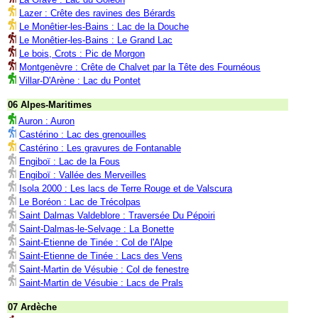
Lazer : Crête des ravines des Bérards
Le Monêtier-les-Bains : Lac de la Douche
Le Monêtier-les-Bains : Le Grand Lac
Le bois, Crots : Pic de Morgon
Montgenèvre : Crête de Chalvet par la Tête des Fournéous
Villar-D'Arène : Lac du Pontet
06 Alpes-Maritimes
Auron : Auron
Castérino : Lac des grenouilles
Castérino : Les gravures de Fontanable
Engiboï : Lac de la Fous
Engiboï : Vallée des Merveilles
Isola 2000 : Les lacs de Terre Rouge et de Valscura
Le Boréon : Lac de Trécolpas
Saint Dalmas Valdeblore : Traversée Du Pépoiri
Saint-Dalmas-le-Selvage : La Bonette
Saint-Etienne de Tinée : Col de l'Alpe
Saint-Etienne de Tinée : Lacs des Vens
Saint-Martin de Vésubie : Col de fenestre
Saint-Martin de Vésubie : Lacs de Prals
07 Ardèche