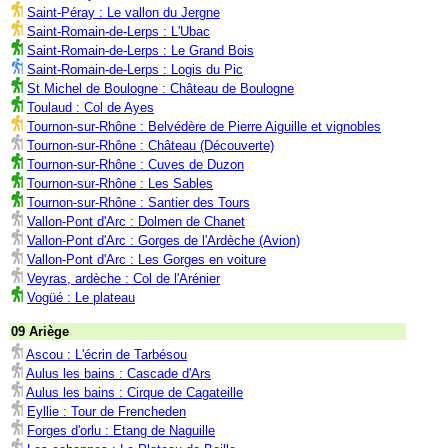
Saint-Péray : Le vallon du Jergne
Saint-Romain-de-Lerps : L'Ubac
Saint-Romain-de-Lerps : Le Grand Bois
Saint-Romain-de-Lerps : Logis du Pic
St Michel de Boulogne : Château de Boulogne
Toulaud : Col de Ayes
Tournon-sur-Rhône : Belvédère de Pierre Aiguille et vignobles
Tournon-sur-Rhône : Château (Découverte)
Tournon-sur-Rhône : Cuves de Duzon
Tournon-sur-Rhône : Les Sables
Tournon-sur-Rhône : Santier des Tours
Vallon-Pont d'Arc : Dolmen de Chanet
Vallon-Pont d'Arc : Gorges de l'Ardèche (Avion)
Vallon-Pont d'Arc : Les Gorges en voiture
Veyras, ardèche : Col de l'Arénier
Vogüé : Le plateau
09 Ariège
Ascou : L'écrin de Tarbésou
Aulus les bains : Cascade d'Ars
Aulus les bains : Cirque de Cagateille
Eyllie : Tour de Frencheden
Forges d'orlu : Etang de Naguille