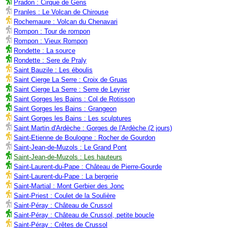
Pradon : Cirque de Gens
Pranles : Le Volcan de Chirouse
Rochemaure : Volcan du Chenavari
Rompon : Tour de rompon
Rompon : Vieux Rompon
Rondette : La source
Rondette : Sere de Praly
Saint Bauzile : Les éboulis
Saint Cierge La Serre : Croix de Gruas
Saint Cierge La Serre : Serre de Leyrier
Saint Gorges les Bains : Col de Rotisson
Saint Gorges les Bains : Grangeon
Saint Gorges les Bains : Les sculptures
Saint Martin d'Ardèche : Gorges de l'Ardèche (2 jours)
Saint-Etienne de Boulogne : Rocher de Gourdon
Saint-Jean-de-Muzols : Le Grand Pont
Saint-Jean-de-Muzols : Les hauteurs
Saint-Laurent-du-Pape : Château de Pierre-Gourde
Saint-Laurent-du-Pape : La bergerie
Saint-Martial : Mont Gerbier des Jonc
Saint-Priest : Coulet de la Soulière
Saint-Péray : Château de Crussol
Saint-Péray : Château de Crussol, petite boucle
Saint-Péray : Crêtes de Crussol