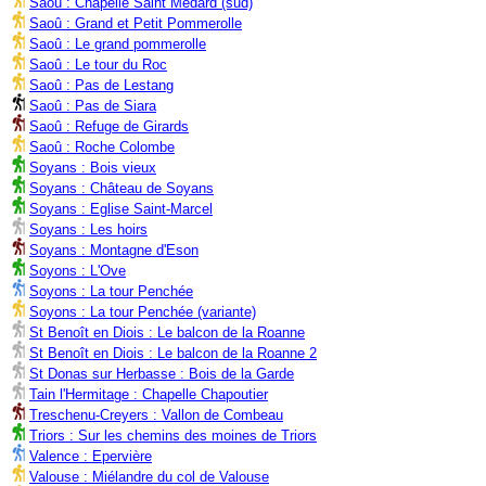
Saoû : Chapelle Saint Médard (sud)
Saoû : Grand et Petit Pommerolle
Saoû : Le grand pommerolle
Saoû : Le tour du Roc
Saoû : Pas de Lestang
Saoû : Pas de Siara
Saoû : Refuge de Girards
Saoû : Roche Colombe
Soyans : Bois vieux
Soyans : Château de Soyans
Soyans : Eglise Saint-Marcel
Soyans : Les hoirs
Soyans : Montagne d'Eson
Soyons : L'Ove
Soyons : La tour Penchée
Soyons : La tour Penchée (variante)
St Benoît en Diois : Le balcon de la Roanne
St Benoît en Diois : Le balcon de la Roanne 2
St Donas sur Herbasse : Bois de la Garde
Tain l'Hermitage : Chapelle Chapoutier
Treschenu-Creyers : Vallon de Combeau
Triors : Sur les chemins des moines de Triors
Valence : Epervière
Valouse : Miélandre du col de Valouse