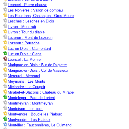
Leoncel : Pierre chauve
Les Nonières : Vallon de combau
Les Roustans, Chalançon : Gros Moure
Lesches : Lesches en Diois
Livron : Mont roti
Livron : Tour du diable
Lozeron : Mont de Lozeron
Lozeron : Perrache
Luc en Diois : Clamontard
Luc en Diois : Claps
Léoncel : La Momie
Marignac-en-Diois : But de l'aiglette
Marignac-en-Diois : Col de Vassieux
Mercurol : Mercurol
Meymans : Les Monts
Mielandre : Le Cougoir
Mirabel-et-Blacons : Château du Mirabel
Monteleger : Parc de Lorient
Montmeyran : Montmeyran
Montoison : Les bois
Montvendre : Boucle les Pialoux
Montvendre : Les Pialoux
Montélier : Fauconnières, Le Guimand