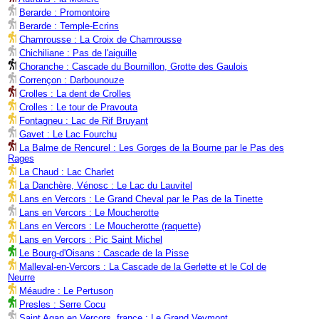
Berarde : Promontoire
Berarde : Temple-Ecrins
Chamrousse : La Croix de Chamrousse
Chichiliane : Pas de l'aiguille
Choranche : Cascade du Bournillon, Grotte des Gaulois
Corrençon : Darbounouze
Crolles : La dent de Crolles
Crolles : Le tour de Pravouta
Fontagneu : Lac de Rif Bruyant
Gavet : Le Lac Fourchu
La Balme de Rencurel : Les Gorges de la Bourne par le Pas des
Rages
La Chaud : Lac Charlet
La Danchère, Vénosc : Le Lac du Lauvitel
Lans en Vercors : Le Grand Cheval par le Pas de la Tinette
Lans en Vercors : Le Moucherotte
Lans en Vercors : Le Moucherotte (raquette)
Lans en Vercors : Pic Saint Michel
Le Bourg-d'Oisans : Cascade de la Pisse
Malleval-en-Vercors : La Cascade de la Gerlette et le Col de
Neurre
Méaudre : Le Pertuson
Presles : Serre Cocu
Saint Agan en Vercors, france : Le Grand Veymont