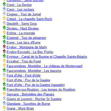
Combovin : Serre Bochon
Crest : Le Donjon
Crest : Les rochers
Crupies : Tour de Jumel
Crépol : La chapelle Saint-Roch
Dieulefit : Serre Gros
Divajeu : Haut Divajeu
Erôme : La mistrale
Espenel : Tour de pégarnier
Eurre : Les lacs d'Eurre
Eygluy : Montagne de Marly
Eygluy-Escoulin : Le Bec Pointu
Eymeux : Canal de la Bourne et Chapelle Sainte-Béatrix
Eyzahut : Trou du Furet
Fauconnières, Montélier : Le château de Monteynard
Fauconnières, Montélier : Les bassins
Font d'Urle : Font d'Urle
Font d'Urle : Puy de la Gagère
Font d'Urle : Puy de la Gagère (raquette)
Francillon-sur-Roubion : Les berges du Roublion
Gervans : Belvédère des Planars
Gigors et Lozeron : Rocher St Supière
Glandage : Sucettes de Borne
Grane : Mont Brian