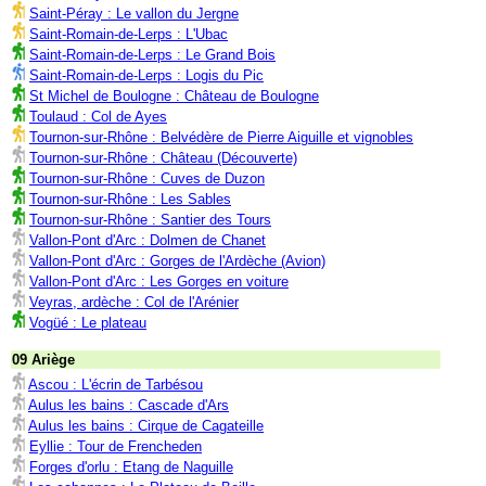
Saint-Péray : Le vallon du Jergne
Saint-Romain-de-Lerps : L'Ubac
Saint-Romain-de-Lerps : Le Grand Bois
Saint-Romain-de-Lerps : Logis du Pic
St Michel de Boulogne : Château de Boulogne
Toulaud : Col de Ayes
Tournon-sur-Rhône : Belvédère de Pierre Aiguille et vignobles
Tournon-sur-Rhône : Château (Découverte)
Tournon-sur-Rhône : Cuves de Duzon
Tournon-sur-Rhône : Les Sables
Tournon-sur-Rhône : Santier des Tours
Vallon-Pont d'Arc : Dolmen de Chanet
Vallon-Pont d'Arc : Gorges de l'Ardèche (Avion)
Vallon-Pont d'Arc : Les Gorges en voiture
Veyras, ardèche : Col de l'Arénier
Vogüé : Le plateau
09 Ariège
Ascou : L'écrin de Tarbésou
Aulus les bains : Cascade d'Ars
Aulus les bains : Cirque de Cagateille
Eyllie : Tour de Frencheden
Forges d'orlu : Etang de Naguille