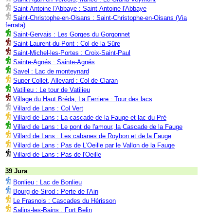
Saint-Antoine-l'Abbaye : Saint-Antoine-l'Abbaye
Saint-Christophe-en-Oisans : Saint-Christophe-en-Oisans (Via
ferrata)
Saint-Gervais : Les Gorges du Gorgonnet
Saint-Laurent-du-Pont : Col de la Sûre
Saint-Michel-les-Portes : Croix-Saint-Paul
Sainte-Agnés : Sainte-Agnés
Savel : Lac de monteynard
Super Collet, Allevard : Col de Claran
Vatilieu : Le tour de Vatilieu
Village du Haut Bréda, La Ferriere : Tour des lacs
Villard de Lans : Col Vert
Villard de Lans : La cascade de la Fauge et lac du Pré
Villard de Lans : Le pont de l'amour, la Cascade de la Fauge
Villard de Lans : Les cabanes de Roybon et de la Fauge
Villard de Lans : Pas de L'Oeille par le Vallon de la Fauge
Villard de Lans : Pas de l'Oeille
39 Jura
Bonlieu : Lac de Bonlieu
Bourg-de-Sirod : Perte de l'Ain
Le Frasnois : Cascades du Hérisson
Salins-les-Bains : Fort Belin