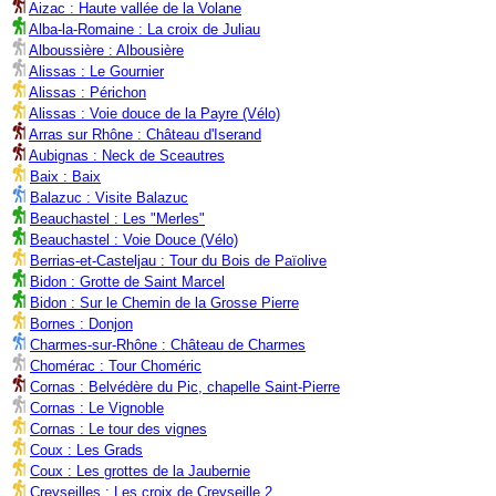
Aizac : Haute vallée de la Volane
Alba-la-Romaine : La croix de Juliau
Alboussière : Albousière
Alissas : Le Gournier
Alissas : Périchon
Alissas : Voie douce de la Payre (Vélo)
Arras sur Rhône : Château d'Iserand
Aubignas : Neck de Sceautres
Baix : Baix
Balazuc : Visite Balazuc
Beauchastel : Les "Merles"
Beauchastel : Voie Douce (Vélo)
Berrias-et-Casteljau : Tour du Bois de Païolive
Bidon : Grotte de Saint Marcel
Bidon : Sur le Chemin de la Grosse Pierre
Bornes : Donjon
Charmes-sur-Rhône : Château de Charmes
Chomérac : Tour Choméric
Cornas : Belvédère du Pic, chapelle Saint-Pierre
Cornas : Le Vignoble
Cornas : Le tour des vignes
Coux : Les Grads
Coux : Les grottes de la Jaubernie
Creyseilles : Les croix de Creyseille 2