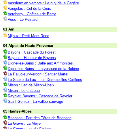
Vassieux en vercors : Le puy de la Gagère
Vaugelas : Col de la Croix
Vercheny : Château de Barry
Vesc : Le Peinard
01 Ain
Mijoux : Petit Mont Rond
04 Alpes-de-Haute-Provence
Bayons : Cascade du Forest
Bayons : Hauteur de Bayons
Digne-les-Bains : Dalle aux Ammonites
Digne-les-Bains : Ichtyosaure de la Robine
La Palud-sur-Verdon : Sentier Martel
Le Sauze-du-Lac : Les Demoiselles Coiffées
Mison : Lac de Mison-Upaix
Mison : Le château
Reynier, Bayons : Cascade de Reynier
Saint Geniez : La vallée sauvage
05 Hautes-Alpes
Briançon : Fort des Têtes de Briançon
La Grave : La Meije
La Grave : Lac du Goléon