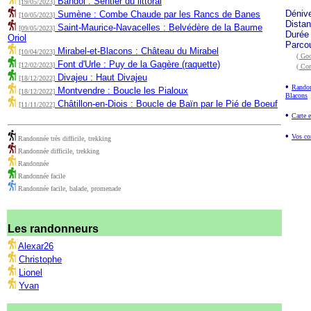
Bandol : Sentier du littoral
[19/05/2023]
Déniv
Sumène : Combe Chaude par les Rancs de Banes
[10/05/2023]
Dista
Saint-Maurice-Navacelles : Belvédère de la Baume
[09/05/2023]
Durée
Oriol
Parco
Mirabel-et-Blacons : Château du Mirabel
[10/04/2023]
( Goo
Font d'Urle : Puy de la Gagère (raquette)
[12/02/2023]
( Co
Divajeu : Haut Divajeu
[18/12/2022]
•
Randon
Montvendre : Boucle les Pialoux
[18/12/2022]
Blacons
Châtillon-en-Diois : Boucle de Baïn par le Pié de Boeuf
[11/11/2022]
•
Carte e
•
Vos co
Randonnée très difficile, trekking
Randonnée difficile, trekking
Randonnée
Randonnée facile
Randonnée facile, balade, promenade
Les randonneurs
Alexar26
Christophe
Lionel
Yvan