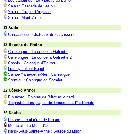
Les cabannes : Le Plateau de Beille
Salau : Cascade de Leziou
Salau : Cirque d'Anglade
Salau : Mont Vallier
11 Aude
Carcassone : Chateaux de carcassone
13 Bouche du Rhône
Callelongue : Le col de la Galinette
Callelongue : Le col de la Galinette 2
Cassis : Calanque d'En-Vau
Luminy : Mont Puget
Sainte-Marie-de-la-Mer : Carmargue
Sormiou : Calanque de Sormiou
22 Côtes-d'Armor
Plouézec : Pointes de Bilfot et Minard
Trégastel : Les plages de Trégastel et l'île Renote
25 Doubs
Frasne : Tourbières de Frasne
Métabief : Le Mont d'Or
Nans-Sous-Sainte-Anne : Source du Lison