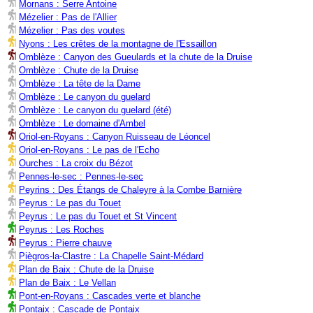
Mornans : Serre Antoine
Mézelier : Pas de l'Allier
Mézelier : Pas des voutes
Nyons : Les crêtes de la montagne de l'Essaillon
Omblèze : Canyon des Gueulards et la chute de la Druise
Omblèze : Chute de la Druise
Omblèze : La tête de la Dame
Omblèze : Le canyon du guelard
Omblèze : Le canyon du guelard (été)
Omblèze : Le domaine d'Ambel
Oriol-en-Royans : Canyon Ruisseau de Léoncel
Oriol-en-Royans : Le pas de l'Echo
Ourches : La croix du Bézot
Pennes-le-sec : Pennes-le-sec
Peyrins : Des Étangs de Chaleyre à la Combe Barnière
Peyrus : Le pas du Touet
Peyrus : Le pas du Touet et St Vincent
Peyrus : Les Roches
Peyrus : Pierre chauve
Piègros-la-Clastre : La Chapelle Saint-Médard
Plan de Baix : Chute de la Druise
Plan de Baix : Le Vellan
Pont-en-Royans : Cascades verte et blanche
Pontaix : Cascade de Pontaix