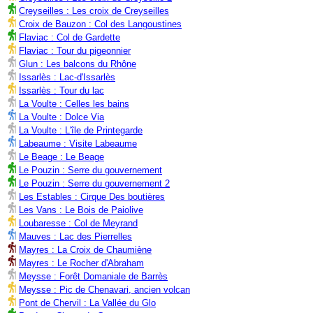
Creyseilles : Les croix de Creyseilles
Croix de Bauzon : Col des Langoustines
Flaviac : Col de Gardette
Flaviac : Tour du pigeonnier
Glun : Les balcons du Rhône
Issarlès : Lac-d'Issarlès
Issarlès : Tour du lac
La Voulte : Celles les bains
La Voulte : Dolce Via
La Voulte : L'île de Printegarde
Labeaume : Visite Labeaume
Le Beage : Le Beage
Le Pouzin : Serre du gouvernement
Le Pouzin : Serre du gouvernement 2
Les Estables : Cirque Des boutières
Les Vans : Le Bois de Paiolive
Loubaresse : Col de Meyrand
Mauves : Lac des Pierrelles
Mayres : La Croix de Chaumiène
Mayres : Le Rocher d'Abraham
Meysse : Forêt Domaniale de Barrès
Meysse : Pic de Chenavari, ancien volcan
Pont de Chervil : La Vallée du Glo