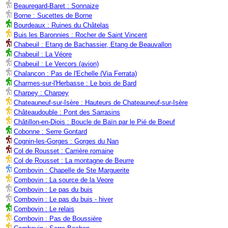
Beauregard-Baret : Sonnaize
Borne : Sucettes de Borne
Bourdeaux : Ruines du Châtelas
Buis les Baronnies : Rocher de Saint Vincent
Chabeuil : Etang de Bachassier, Etang de Beauvallon
Chabeuil : La Véore
Chabeuil : Le Vercors (avion)
Chalancon : Pas de l'Echelle (Via Ferrata)
Charmes-sur-l'Herbasse : Le bois de Bard
Charpey : Charpey
Chateauneuf-sur-Isère : Hauteurs de Chateauneuf-sur-Isère
Châteaudouble : Pont des Sarrasins
Châtillon-en-Diois : Boucle de Baïn par le Pié de Boeuf
Cobonne : Serre Gontard
Cognin-les-Gorges : Gorges du Nan
Col de Rousset : Carrière romaine
Col de Rousset : La montagne de Beurre
Combovin : Chapelle de Ste Marguerite
Combovin : La source de la Veore
Combovin : Le pas du buis
Combovin : Le pas du buis - hiver
Combovin : Le relais
Combovin : Pas de Boussière