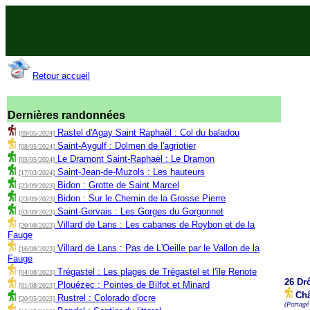
Retour accueil
Dernières randonnées
Rastel d'Agay Saint Raphaël : Col du baladou
[09/05/2024]
Saint-Aygulf : Dolmen de l'agriotier
[08/05/2024]
Le Dramont Saint-Raphaël : Le Dramon
[05/05/2024]
Saint-Jean-de-Muzols : Les hauteurs
[17/03/2024]
Bidon : Grotte de Saint Marcel
[23/09/2023]
Bidon : Sur le Chemin de la Grosse Pierre
[23/09/2023]
Saint-Gervais : Les Gorges du Gorgonnet
[03/09/2023]
Villard de Lans : Les cabanes de Roybon et de la
[20/08/2023]
Fauge
Villard de Lans : Pas de L'Oeille par le Vallon de la
[16/08/2023]
Fauge
Trégastel : Les plages de Trégastel et l'île Renote
[04/08/2023]
26 Dr
Plouézec : Pointes de Bilfot et Minard
[01/08/2023]
Châ
Rustrel : Colorado d'ocre
[20/05/2023]
(Partagé