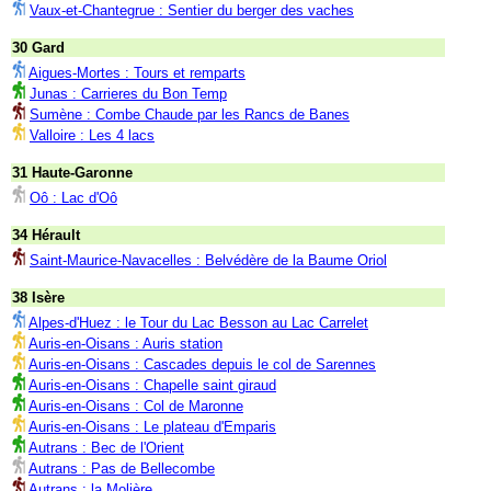
Vaux-et-Chantegrue : Sentier du berger des vaches
30 Gard
Aigues-Mortes : Tours et remparts
Junas : Carrieres du Bon Temp
Sumène : Combe Chaude par les Rancs de Banes
Valloire : Les 4 lacs
31 Haute-Garonne
Oô : Lac d'Oô
34 Hérault
Saint-Maurice-Navacelles : Belvédère de la Baume Oriol
38 Isère
Alpes-d'Huez : le Tour du Lac Besson au Lac Carrelet
Auris-en-Oisans : Auris station
Auris-en-Oisans : Cascades depuis le col de Sarennes
Auris-en-Oisans : Chapelle saint giraud
Auris-en-Oisans : Col de Maronne
Auris-en-Oisans : Le plateau d'Emparis
Autrans : Bec de l'Orient
Autrans : Pas de Bellecombe
Autrans : la Molière