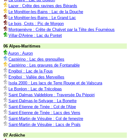
Lazer : Crête des ravines des Bérards
Le Monêtier-les-Bains : Lac de la Douche
Le Monêtier-les-Bains : Le Grand Lac
Le bois, Crots : Pic de Morgon
Montgenèvre : Crête de Chalvet par la Tête des Fournéous
Villar-D'Arène : Lac du Pontet
06 Alpes-Maritimes
Auron : Auron
Castérino : Lac des grenouilles
Castérino : Les gravures de Fontanable
Engiboï : Lac de la Fous
Engiboï : Vallée des Merveilles
Isola 2000 : Les lacs de Terre Rouge et de Valscura
Le Boréon : Lac de Trécolpas
Saint Dalmas Valdeblore : Traversée Du Pépoiri
Saint-Dalmas-le-Selvage : La Bonette
Saint-Etienne de Tinée : Col de l'Alpe
Saint-Etienne de Tinée : Lacs des Vens
Saint-Martin de Vésubie : Col de fenestre
Saint-Martin de Vésubie : Lacs de Prals
07 Ardèche