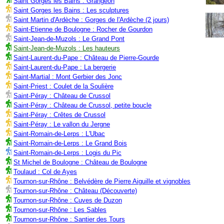
Saint Gorges les Bains : Grangeon
Saint Gorges les Bains : Les sculptures
Saint Martin d'Ardèche : Gorges de l'Ardèche (2 jours)
Saint-Etienne de Boulogne : Rocher de Gourdon
Saint-Jean-de-Muzols : Le Grand Pont
Saint-Jean-de-Muzols : Les hauteurs
Saint-Laurent-du-Pape : Château de Pierre-Gourde
Saint-Laurent-du-Pape : La bergerie
Saint-Martial : Mont Gerbier des Jonc
Saint-Priest : Coulet de la Soulière
Saint-Péray : Château de Crussol
Saint-Péray : Château de Crussol, petite boucle
Saint-Péray : Crêtes de Crussol
Saint-Péray : Le vallon du Jergne
Saint-Romain-de-Lerps : L'Ubac
Saint-Romain-de-Lerps : Le Grand Bois
Saint-Romain-de-Lerps : Logis du Pic
St Michel de Boulogne : Château de Boulogne
Toulaud : Col de Ayes
Tournon-sur-Rhône : Belvédère de Pierre Aiguille et vignobles
Tournon-sur-Rhône : Château (Découverte)
Tournon-sur-Rhône : Cuves de Duzon
Tournon-sur-Rhône : Les Sables
Tournon-sur-Rhône : Santier des Tours