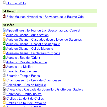
Oô : Lac d'Oô
34 Hérault
Saint-Maurice-Navacelles : Belvédère de la Baume Oriol
38 Isère
Alpes-d'Huez : le Tour du Lac Besson au Lac Carrelet
Auris-en-Oisans : Auris station
Auris-en-Oisans : Cascades depuis le col de Sarennes
Auris-en-Oisans : Chapelle saint giraud
Auris-en-Oisans : Col de Maronne
Auris-en-Oisans : Le plateau d'Emparis
Autrans : Bec de l'Orient
Autrans : Pas de Bellecombe
Autrans : la Molière
Berarde : Promontoire
Berarde : Temple-Ecrins
Chamrousse : La Croix de Chamrousse
Chichiliane : Pas de l'aiguille
Choranche : Cascade du Bournillon, Grotte des Gaulois
Corrençon : Darbounouze
Crolles : La dent de Crolles
Crolles : Le tour de Pravouta