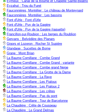
Eymeux : Canal de la Bourne et Chapelle Sainte-Béatrix
Eyzahut : Trou du Furet
Fauconnières, Montélier : Le château de Monteynard
Fauconnières, Montélier : Les bassins
Font d'Urle : Font d'Urle
Font d'Urle : Puy de la Gagère
Font d'Urle : Puy de la Gagère (raquette)
Francillon-sur-Roubion : Les berges du Roublion
Gervans : Belvédère des Planars
Gigors et Lozeron : Rocher St Supière
Glandage : Sucettes de Borne
Grane : Mont Brian
La Baume Cornillane : Combe Grand
La Baume Cornillane : Combe Grand : variante
La Baume Cornillane : Combe grand Neige
La Baume Cornillane : La Grotte de la Dame
La Baume Cornillane : La Raye
La Baume Cornillane : Les Pialoux
La Baume Cornillane : Les Pialoux 2
La Baume Cornillane : Les crêtes
La Baume Cornillane : Pas du pont
La Baume Cornillane : Tour de Barcelonne
La Chaudière : Crête de Couspeau
La Chaudière : Le Grand Delmas