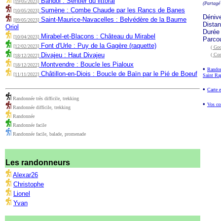
Bandol : Sentier du littoral
[19/05/2023]
(Partagé
Sumène : Combe Chaude par les Rancs de Banes
[10/05/2023]
Déniv
Saint-Maurice-Navacelles : Belvédère de la Baume
[09/05/2023]
Dista
Oriol
Durée
Mirabel-et-Blacons : Château du Mirabel
[10/04/2023]
Parco
Font d'Urle : Puy de la Gagère (raquette)
[12/02/2023]
( Goo
Divajeu : Haut Divajeu
( Co
[18/12/2022]
Montvendre : Boucle les Pialoux
[18/12/2022]
•
Randon
Châtillon-en-Diois : Boucle de Baïn par le Pié de Boeuf
[11/11/2022]
Saint Ra
•
Carte e
Randonnée très difficile, trekking
•
Vos co
Randonnée difficile, trekking
Randonnée
Randonnée facile
Randonnée facile, balade, promenade
Les randonneurs
Alexar26
Christophe
Lionel
Yvan