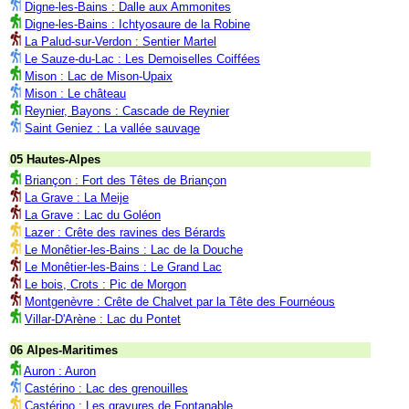
Digne-les-Bains : Dalle aux Ammonites
Digne-les-Bains : Ichtyosaure de la Robine
La Palud-sur-Verdon : Sentier Martel
Le Sauze-du-Lac : Les Demoiselles Coiffées
Mison : Lac de Mison-Upaix
Mison : Le château
Reynier, Bayons : Cascade de Reynier
Saint Geniez : La vallée sauvage
05 Hautes-Alpes
Briançon : Fort des Têtes de Briançon
La Grave : La Meije
La Grave : Lac du Goléon
Lazer : Crête des ravines des Bérards
Le Monêtier-les-Bains : Lac de la Douche
Le Monêtier-les-Bains : Le Grand Lac
Le bois, Crots : Pic de Morgon
Montgenèvre : Crête de Chalvet par la Tête des Fournéous
Villar-D'Arène : Lac du Pontet
06 Alpes-Maritimes
Auron : Auron
Castérino : Lac des grenouilles
Castérino : Les gravures de Fontanable