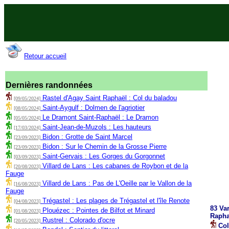
Retour accueil
Dernières randonnées
Rastel d'Agay Saint Raphaël : Col du baladou
[09/05/2024]
Saint-Aygulf : Dolmen de l'agriotier
[08/05/2024]
Le Dramont Saint-Raphaël : Le Dramon
[05/05/2024]
Saint-Jean-de-Muzols : Les hauteurs
[17/03/2024]
Bidon : Grotte de Saint Marcel
[23/09/2023]
Bidon : Sur le Chemin de la Grosse Pierre
[23/09/2023]
Saint-Gervais : Les Gorges du Gorgonnet
[03/09/2023]
Villard de Lans : Les cabanes de Roybon et de la
[20/08/2023]
Fauge
Villard de Lans : Pas de L'Oeille par le Vallon de la
[16/08/2023]
Fauge
Trégastel : Les plages de Trégastel et l'île Renote
[04/08/2023]
83 Var
Plouézec : Pointes de Bilfot et Minard
[01/08/2023]
Rapha
Rustrel : Colorado d'ocre
[20/05/2023]
Col