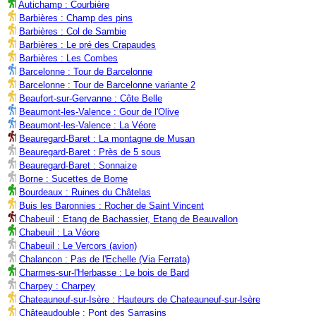
Autichamp : Courbière
Barbières : Champ des pins
Barbières : Col de Sambie
Barbières : Le pré des Crapaudes
Barbières : Les Combes
Barcelonne : Tour de Barcelonne
Barcelonne : Tour de Barcelonne variante 2
Beaufort-sur-Gervanne : Côte Belle
Beaumont-les-Valence : Gour de l'Olive
Beaumont-les-Valence : La Véore
Beauregard-Baret : La montagne de Musan
Beauregard-Baret : Près de 5 sous
Beauregard-Baret : Sonnaize
Borne : Sucettes de Borne
Bourdeaux : Ruines du Châtelas
Buis les Baronnies : Rocher de Saint Vincent
Chabeuil : Etang de Bachassier, Etang de Beauvallon
Chabeuil : La Véore
Chabeuil : Le Vercors (avion)
Chalancon : Pas de l'Echelle (Via Ferrata)
Charmes-sur-l'Herbasse : Le bois de Bard
Charpey : Charpey
Chateauneuf-sur-Isère : Hauteurs de Chateauneuf-sur-Isère
Châteaudouble : Pont des Sarrasins