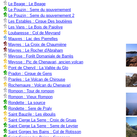
Le Beage : Le Beage
Le Pouzin : Serre du gouvernement
Le Pouzin : Serre du gouvernement 2
Les Estables : Cirque Des boutières
Les Vans : Le Bois de Paiolive
Loubaresse : Col de Meyrand
Mauves : Lac des Pierrelles
Mayres : La Croix de Chaumiène
Mayres : Le Rocher d'Abraham
Meysse : Forêt Domaniale de Barrès
Meysse : Pic de Chenavari, ancien volcan
Pont de Chervil : La Vallée du Glo
Pradon : Cirque de Gens
Pranles : Le Volcan de Chirouse
Rochemaure : Volcan du Chenavari
Rompon : Tour de rompon
Rompon : Vieux Rompon
Rondette : La source
Rondette : Sere de Praly
Saint Bauzile : Les éboulis
Saint Cierge La Serre : Croix de Gruas
Saint Cierge La Serre : Serre de Leyrier
Saint Gorges les Bains : Col de Rotisson