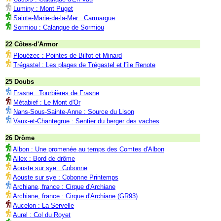
Luminy : Mont Puget
Sainte-Marie-de-la-Mer : Carmargue
Sormiou : Calanque de Sormiou
22 Côtes-d'Armor
Plouézec : Pointes de Bilfot et Minard
Trégastel : Les plages de Trégastel et l'île Renote
25 Doubs
Frasne : Tourbières de Frasne
Métabief : Le Mont d'Or
Nans-Sous-Sainte-Anne : Source du Lison
Vaux-et-Chantegrue : Sentier du berger des vaches
26 Drôme
Albon : Une promenée au temps des Comtes d'Albon
Allex : Bord de drôme
Aouste sur sye : Cobonne
Aouste sur sye : Cobonne Printemps
Archiane, france : Cirque d'Archiane
Archiane, france : Cirque d'Archiane (GR93)
Aucelon : La Servelle
Aurel : Col du Royet