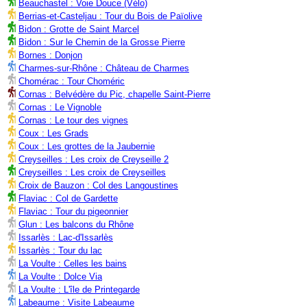
Beauchastel : Voie Douce (Vélo)
Berrias-et-Casteljau : Tour du Bois de Païolive
Bidon : Grotte de Saint Marcel
Bidon : Sur le Chemin de la Grosse Pierre
Bornes : Donjon
Charmes-sur-Rhône : Château de Charmes
Chomérac : Tour Choméric
Cornas : Belvédère du Pic, chapelle Saint-Pierre
Cornas : Le Vignoble
Cornas : Le tour des vignes
Coux : Les Grads
Coux : Les grottes de la Jaubernie
Creyseilles : Les croix de Creyseille 2
Creyseilles : Les croix de Creyseilles
Croix de Bauzon : Col des Langoustines
Flaviac : Col de Gardette
Flaviac : Tour du pigeonnier
Glun : Les balcons du Rhône
Issarlès : Lac-d'Issarlès
Issarlès : Tour du lac
La Voulte : Celles les bains
La Voulte : Dolce Via
La Voulte : L'île de Printegarde
Labeaume : Visite Labeaume