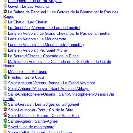
Fontagneu : Lac de Rif Bruyant
Gavet : Le Lac Fourchu
La Balme de Rencurel : Les Gorges de la Bourne par le Pas des
Rages
La Chaud : Lac Charlet
La Danchère, Vénosc : Le Lac du Lauvitel
Lans en Vercors : Le Grand Cheval par le Pas de la Tinette
Lans en Vercors : Le Moucherotte
Lans en Vercors : Le Moucherotte (raquette)
Lans en Vercors : Pic Saint Michel
Le Bourg-d'Oisans : Cascade de la Pisse
Malleval-en-Vercors : La Cascade de la Gerlette et le Col de
Neurre
Méaudre : Le Pertuson
Presles : Serre Cocu
Saint Agan en Vercors, france : Le Grand Veymont
Saint-Antoine-l'Abbaye : Saint-Antoine-l'Abbaye
Saint-Christophe-en-Oisans : Saint-Christophe-en-Oisans (Via
ferrata)
Saint-Gervais : Les Gorges du Gorgonnet
Saint-Laurent-du-Pont : Col de la Sûre
Saint-Michel-les-Portes : Croix-Saint-Paul
Sainte-Agnés : Sainte-Agnés
Savel : Lac de monteynard
Super Collet, Allevard : Col de Claran