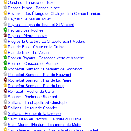
Ourches : La croix du Bézot
Pennes-le-sec : Pennes-le-sec
Peyrins : Des Étangs de Chaleyre à la Combe Barnière
Peyrus : Le pas du Touet
Peyrus : Le pas du Touet et St Vincent
Peyrus : Les Roches
Peyrus : Pierre chauve
Piègros-la-Clastre : La Chapelle Saint-Médard
Plan de Baix : Chute de la Druise
Plan de Baix : Le Vellan
Pont-en-Royans : Cascades verte et blanche
Pontaix : Cascade de Pontaix
Rochefort Samson : Châteaux de Rochefort
Rochefort Samson : Pas de Bouvaret
Rochefort Samson : Pas de La Pierre
Rochefort Samson : Pas du Loup
Rémuzat : Rocher du Caire
Sahune : Rocher de Bramard
Saillans : La chapelle St Christophe
Saillans : Le tour de Chabrier
Saillans : Rocher de la laveuse
Saint Julien en Vercors : La porte du Diable
Saint Martin d'Hostun : Les monts du Matin
Saint-Jean en Royans : Cascade et grotte du Frochet