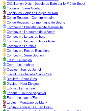
Châtillon-en-Diois : Boucle de Baïn par le Pié de Boeuf
Cobonne : Serre Gontard
Cognin-les-Gorges : Gorges du Nan
Col de Rousset : Carrière romaine
Col de Rousset : La montagne de Beurre
Combovin : Chapelle de Ste Marguerite
Combovin : La source de la Veore
Combovin : Le pas du buis
Combovin : Le pas du buis - hiver
Combovin : Le relais
Combovin : Pas de Boussière
Combovin : Serre Bochon
Crest : Le Donjon
Crest : Les rochers
Crupies : Tour de Jumel
Crépol : La chapelle Saint-Roch
Dieulefit : Serre Gros
Divajeu : Haut Divajeu
Erôme : La mistrale
Espenel : Tour de pégarnier
Eurre : Les lacs d'Eurre
Eygluy : Montagne de Marly
Eygluy-Escoulin : Le Bec Pointu