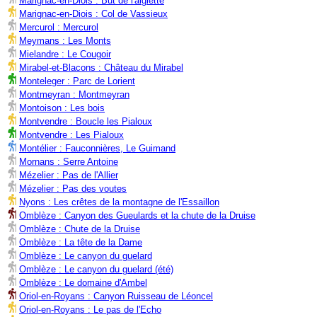
Marignac-en-Diois : But de l'aiglette
Marignac-en-Diois : Col de Vassieux
Mercurol : Mercurol
Meymans : Les Monts
Mielandre : Le Cougoir
Mirabel-et-Blacons : Château du Mirabel
Monteleger : Parc de Lorient
Montmeyran : Montmeyran
Montoison : Les bois
Montvendre : Boucle les Pialoux
Montvendre : Les Pialoux
Montélier : Fauconnières, Le Guimand
Mornans : Serre Antoine
Mézelier : Pas de l'Allier
Mézelier : Pas des voutes
Nyons : Les crêtes de la montagne de l'Essaillon
Omblèze : Canyon des Gueulards et la chute de la Druise
Omblèze : Chute de la Druise
Omblèze : La tête de la Dame
Omblèze : Le canyon du guelard
Omblèze : Le canyon du guelard (été)
Omblèze : Le domaine d'Ambel
Oriol-en-Royans : Canyon Ruisseau de Léoncel
Oriol-en-Royans : Le pas de l'Echo