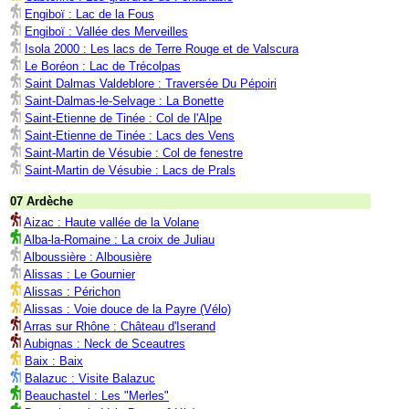
Engiboï : Lac de la Fous
Engiboï : Vallée des Merveilles
Isola 2000 : Les lacs de Terre Rouge et de Valscura
Le Boréon : Lac de Trécolpas
Saint Dalmas Valdeblore : Traversée Du Pépoiri
Saint-Dalmas-le-Selvage : La Bonette
Saint-Etienne de Tinée : Col de l'Alpe
Saint-Etienne de Tinée : Lacs des Vens
Saint-Martin de Vésubie : Col de fenestre
Saint-Martin de Vésubie : Lacs de Prals
07 Ardèche
Aizac : Haute vallée de la Volane
Alba-la-Romaine : La croix de Juliau
Alboussière : Albousière
Alissas : Le Gournier
Alissas : Périchon
Alissas : Voie douce de la Payre (Vélo)
Arras sur Rhône : Château d'Iserand
Aubignas : Neck de Sceautres
Baix : Baix
Balazuc : Visite Balazuc
Beauchastel : Les "Merles"