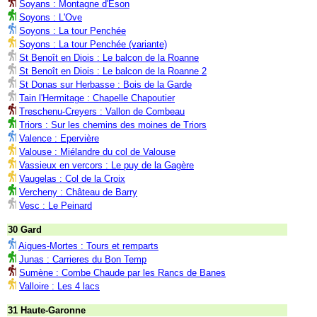
Soyans : Montagne d'Eson
Soyons : L'Ove
Soyons : La tour Penchée
Soyons : La tour Penchée (variante)
St Benoît en Diois : Le balcon de la Roanne
St Benoît en Diois : Le balcon de la Roanne 2
St Donas sur Herbasse : Bois de la Garde
Tain l'Hermitage : Chapelle Chapoutier
Treschenu-Creyers : Vallon de Combeau
Triors : Sur les chemins des moines de Triors
Valence : Epervière
Valouse : Miélandre du col de Valouse
Vassieux en vercors : Le puy de la Gagère
Vaugelas : Col de la Croix
Vercheny : Château de Barry
Vesc : Le Peinard
30 Gard
Aigues-Mortes : Tours et remparts
Junas : Carrieres du Bon Temp
Sumène : Combe Chaude par les Rancs de Banes
Valloire : Les 4 lacs
31 Haute-Garonne