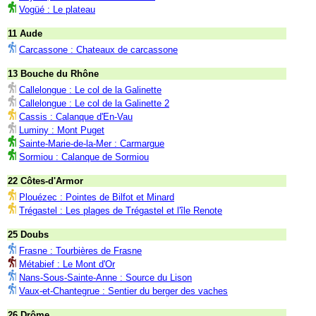
Vogüé : Le plateau
11 Aude
Carcassone : Chateaux de carcassone
13 Bouche du Rhône
Callelongue : Le col de la Galinette
Callelongue : Le col de la Galinette 2
Cassis : Calanque d'En-Vau
Luminy : Mont Puget
Sainte-Marie-de-la-Mer : Carmargue
Sormiou : Calanque de Sormiou
22 Côtes-d'Armor
Plouézec : Pointes de Bilfot et Minard
Trégastel : Les plages de Trégastel et l'île Renote
25 Doubs
Frasne : Tourbières de Frasne
Métabief : Le Mont d'Or
Nans-Sous-Sainte-Anne : Source du Lison
Vaux-et-Chantegrue : Sentier du berger des vaches
26 Drôme