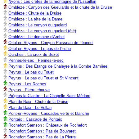
Nyons : Les crêtes de la montagne de l'Essaillon
Omblèze : Canyon des Gueulards et la chute de la Druise
Omblèze : Chute de la Druise
Omblèze : La tête de la Dame
Omblèze : Le canyon du guelard
Omblèze : Le canyon du guelard (été)
Omblèze : Le domaine d'Ambel
Oriol-en-Royans : Canyon Ruisseau de Léoncel
Oriol-en-Royans : Le pas de l'Echo
Ourches : La croix du Bézot
Pennes-le-sec : Pennes-le-sec
Peyrins : Des Étangs de Chaleyre à la Combe Barnière
Peyrus : Le pas du Touet
Peyrus : Le pas du Touet et St Vincent
Peyrus : Les Roches
Peyrus : Pierre chauve
Piègros-la-Clastre : La Chapelle Saint-Médard
Plan de Baix : Chute de la Druise
Plan de Baix : Le Vellan
Pont-en-Royans : Cascades verte et blanche
Pontaix : Cascade de Pontaix
Rochefort Samson : Châteaux de Rochefort
Rochefort Samson : Pas de Bouvaret
Rochefort Samson : Pas de La Pierre