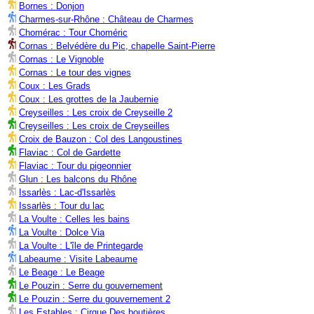
Bornes : Donjon
Charmes-sur-Rhône : Château de Charmes
Chomérac : Tour Choméric
Cornas : Belvédère du Pic, chapelle Saint-Pierre
Cornas : Le Vignoble
Cornas : Le tour des vignes
Coux : Les Grads
Coux : Les grottes de la Jaubernie
Creyseilles : Les croix de Creyseille 2
Creyseilles : Les croix de Creyseilles
Croix de Bauzon : Col des Langoustines
Flaviac : Col de Gardette
Flaviac : Tour du pigeonnier
Glun : Les balcons du Rhône
Issarlès : Lac-d'Issarlès
Issarlès : Tour du lac
La Voulte : Celles les bains
La Voulte : Dolce Via
La Voulte : L'île de Printegarde
Labeaume : Visite Labeaume
Le Beage : Le Beage
Le Pouzin : Serre du gouvernement
Le Pouzin : Serre du gouvernement 2
Les Estables : Cirque Des boutières