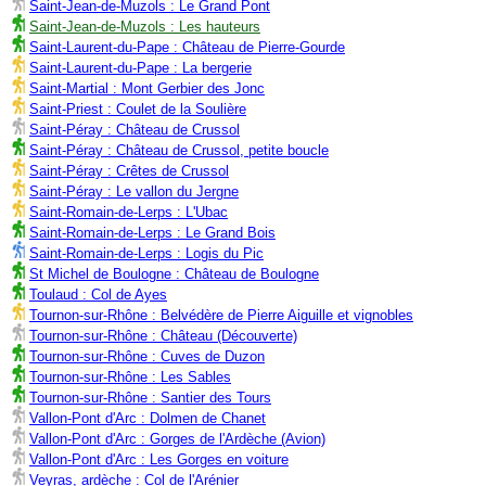
Saint-Jean-de-Muzols : Le Grand Pont
Saint-Jean-de-Muzols : Les hauteurs
Saint-Laurent-du-Pape : Château de Pierre-Gourde
Saint-Laurent-du-Pape : La bergerie
Saint-Martial : Mont Gerbier des Jonc
Saint-Priest : Coulet de la Soulière
Saint-Péray : Château de Crussol
Saint-Péray : Château de Crussol, petite boucle
Saint-Péray : Crêtes de Crussol
Saint-Péray : Le vallon du Jergne
Saint-Romain-de-Lerps : L'Ubac
Saint-Romain-de-Lerps : Le Grand Bois
Saint-Romain-de-Lerps : Logis du Pic
St Michel de Boulogne : Château de Boulogne
Toulaud : Col de Ayes
Tournon-sur-Rhône : Belvédère de Pierre Aiguille et vignobles
Tournon-sur-Rhône : Château (Découverte)
Tournon-sur-Rhône : Cuves de Duzon
Tournon-sur-Rhône : Les Sables
Tournon-sur-Rhône : Santier des Tours
Vallon-Pont d'Arc : Dolmen de Chanet
Vallon-Pont d'Arc : Gorges de l'Ardèche (Avion)
Vallon-Pont d'Arc : Les Gorges en voiture
Veyras, ardèche : Col de l'Arénier