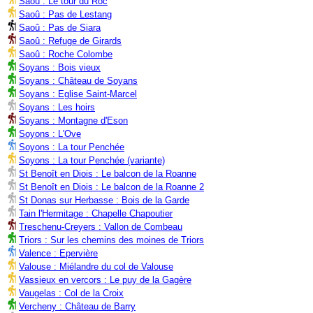
Saoû : Le tour du Roc
Saoû : Pas de Lestang
Saoû : Pas de Siara
Saoû : Refuge de Girards
Saoû : Roche Colombe
Soyans : Bois vieux
Soyans : Château de Soyans
Soyans : Eglise Saint-Marcel
Soyans : Les hoirs
Soyans : Montagne d'Eson
Soyons : L'Ove
Soyons : La tour Penchée
Soyons : La tour Penchée (variante)
St Benoît en Diois : Le balcon de la Roanne
St Benoît en Diois : Le balcon de la Roanne 2
St Donas sur Herbasse : Bois de la Garde
Tain l'Hermitage : Chapelle Chapoutier
Treschenu-Creyers : Vallon de Combeau
Triors : Sur les chemins des moines de Triors
Valence : Epervière
Valouse : Miélandre du col de Valouse
Vassieux en vercors : Le puy de la Gagère
Vaugelas : Col de la Croix
Vercheny : Château de Barry