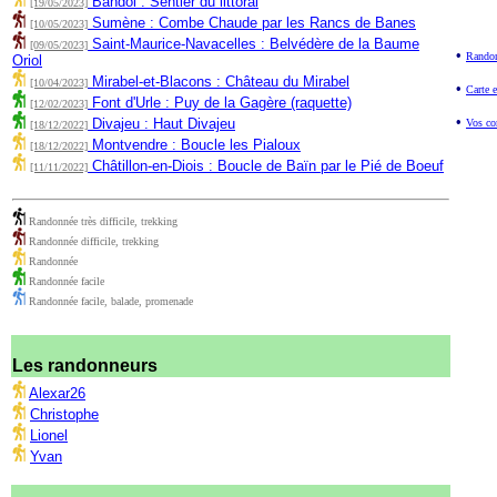
Bandol : Sentier du littoral
[19/05/2023]
Sumène : Combe Chaude par les Rancs de Banes
[10/05/2023]
Saint-Maurice-Navacelles : Belvédère de la Baume
[09/05/2023]
•
Randon
Oriol
Mirabel-et-Blacons : Château du Mirabel
[10/04/2023]
•
Carte e
Font d'Urle : Puy de la Gagère (raquette)
[12/02/2023]
•
Divajeu : Haut Divajeu
Vos co
[18/12/2022]
Montvendre : Boucle les Pialoux
[18/12/2022]
Châtillon-en-Diois : Boucle de Baïn par le Pié de Boeuf
[11/11/2022]
Randonnée très difficile, trekking
Randonnée difficile, trekking
Randonnée
Randonnée facile
Randonnée facile, balade, promenade
Les randonneurs
Alexar26
Christophe
Lionel
Yvan