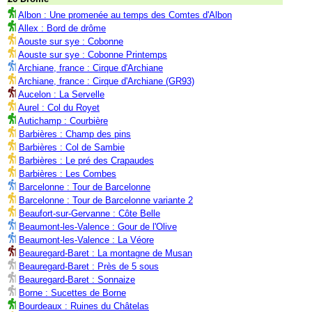
Albon : Une promenée au temps des Comtes d'Albon
Allex : Bord de drôme
Aouste sur sye : Cobonne
Aouste sur sye : Cobonne Printemps
Archiane, france : Cirque d'Archiane
Archiane, france : Cirque d'Archiane (GR93)
Aucelon : La Servelle
Aurel : Col du Royet
Autichamp : Courbière
Barbières : Champ des pins
Barbières : Col de Sambie
Barbières : Le pré des Crapaudes
Barbières : Les Combes
Barcelonne : Tour de Barcelonne
Barcelonne : Tour de Barcelonne variante 2
Beaufort-sur-Gervanne : Côte Belle
Beaumont-les-Valence : Gour de l'Olive
Beaumont-les-Valence : La Véore
Beauregard-Baret : La montagne de Musan
Beauregard-Baret : Près de 5 sous
Beauregard-Baret : Sonnaize
Borne : Sucettes de Borne
Bourdeaux : Ruines du Châtelas