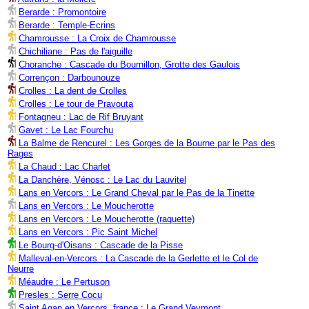
Berarde : Promontoire
Berarde : Temple-Ecrins
Chamrousse : La Croix de Chamrousse
Chichiliane : Pas de l'aiguille
Choranche : Cascade du Bournillon, Grotte des Gaulois
Corrençon : Darbounouze
Crolles : La dent de Crolles
Crolles : Le tour de Pravouta
Fontagneu : Lac de Rif Bruyant
Gavet : Le Lac Fourchu
La Balme de Rencurel : Les Gorges de la Bourne par le Pas des
Rages
La Chaud : Lac Charlet
La Danchère, Vénosc : Le Lac du Lauvitel
Lans en Vercors : Le Grand Cheval par le Pas de la Tinette
Lans en Vercors : Le Moucherotte
Lans en Vercors : Le Moucherotte (raquette)
Lans en Vercors : Pic Saint Michel
Le Bourg-d'Oisans : Cascade de la Pisse
Malleval-en-Vercors : La Cascade de la Gerlette et le Col de
Neurre
Méaudre : Le Pertuson
Presles : Serre Cocu
Saint Agan en Vercors, france : Le Grand Veymont