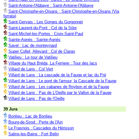
Saint-Antoine-l'Abbaye : Saint-Antoine-l'Abbaye
Saint-Christophe-en-Oisans : Saint-Christophe-en-Oisans (Via
ferrata)
Saint-Gervais : Les Gorges du Gorgonnet
Saint-Laurent-du-Pont : Col de la Sûre
Saint-Michel-les-Portes : Croix-Saint-Paul
Sainte-Agnés : Sainte-Agnés
Savel : Lac de monteynard
Super Collet, Allevard : Col de Claran
Vatilieu : Le tour de Vatilieu
Village du Haut Bréda, La Ferriere : Tour des lacs
Villard de Lans : Col Vert
Villard de Lans : La cascade de la Fauge et lac du Pré
Villard de Lans : Le pont de l'amour, la Cascade de la Fauge
Villard de Lans : Les cabanes de Roybon et de la Fauge
Villard de Lans : Pas de L'Oeille par le Vallon de la Fauge
Villard de Lans : Pas de l'Oeille
39 Jura
Bonlieu : Lac de Bonlieu
Bourg-de-Sirod : Perte de l'Ain
Le Frasnois : Cascades du Hérisson
Salins-les-Bains : Fort Belin