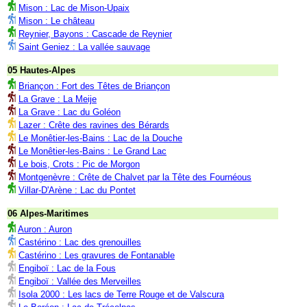
Mison : Lac de Mison-Upaix
Mison : Le château
Reynier, Bayons : Cascade de Reynier
Saint Geniez : La vallée sauvage
05 Hautes-Alpes
Briançon : Fort des Têtes de Briançon
La Grave : La Meije
La Grave : Lac du Goléon
Lazer : Crête des ravines des Bérards
Le Monêtier-les-Bains : Lac de la Douche
Le Monêtier-les-Bains : Le Grand Lac
Le bois, Crots : Pic de Morgon
Montgenèvre : Crête de Chalvet par la Tête des Fournéous
Villar-D'Arène : Lac du Pontet
06 Alpes-Maritimes
Auron : Auron
Castérino : Lac des grenouilles
Castérino : Les gravures de Fontanable
Engiboï : Lac de la Fous
Engiboï : Vallée des Merveilles
Isola 2000 : Les lacs de Terre Rouge et de Valscura