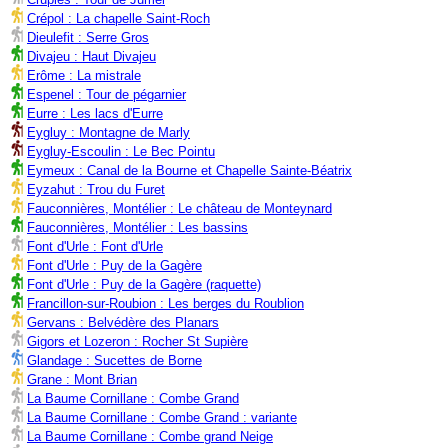
Crépol : La chapelle Saint-Roch
Dieulefit : Serre Gros
Divajeu : Haut Divajeu
Erôme : La mistrale
Espenel : Tour de pégarnier
Eurre : Les lacs d'Eurre
Eygluy : Montagne de Marly
Eygluy-Escoulin : Le Bec Pointu
Eymeux : Canal de la Bourne et Chapelle Sainte-Béatrix
Eyzahut : Trou du Furet
Fauconnières, Montélier : Le château de Monteynard
Fauconnières, Montélier : Les bassins
Font d'Urle : Font d'Urle
Font d'Urle : Puy de la Gagère
Font d'Urle : Puy de la Gagère (raquette)
Francillon-sur-Roubion : Les berges du Roublion
Gervans : Belvédère des Planars
Gigors et Lozeron : Rocher St Supière
Glandage : Sucettes de Borne
Grane : Mont Brian
La Baume Cornillane : Combe Grand
La Baume Cornillane : Combe Grand : variante
La Baume Cornillane : Combe grand Neige