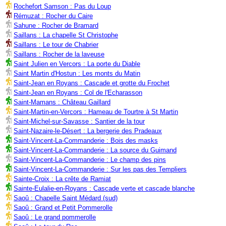
Rochefort Samson : Pas du Loup
Rémuzat : Rocher du Caire
Sahune : Rocher de Bramard
Saillans : La chapelle St Christophe
Saillans : Le tour de Chabrier
Saillans : Rocher de la laveuse
Saint Julien en Vercors : La porte du Diable
Saint Martin d'Hostun : Les monts du Matin
Saint-Jean en Royans : Cascade et grotte du Frochet
Saint-Jean en Royans : Col de l'Echarasson
Saint-Mamans : Château Gaillard
Saint-Martin-en-Vercors : Hameau de Tourtre à St Martin
Saint-Michel-sur-Savasse : Santier de la tour
Saint-Nazaire-le-Désert : La bergerie des Pradeaux
Saint-Vincent-La-Commanderie : Bois des masks
Saint-Vincent-La-Commanderie : La source du Guimand
Saint-Vincent-La-Commanderie : Le champ des pins
Saint-Vincent-La-Commanderie : Sur les pas des Templiers
Sainte-Croix : La crête de Ramiat
Sainte-Eulalie-en-Royans : Cascade verte et cascade blanche
Saoû : Chapelle Saint Médard (sud)
Saoû : Grand et Petit Pommerolle
Saoû : Le grand pommerolle