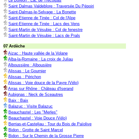
Le Boréon : Lac de Trécolpas
Saint Dalmas Valdeblore : Traversée Du Pépoiri
Saint-Dalmas-le-Selvage : La Bonette
Saint-Etienne de Tinée : Col de l'Alpe
Saint-Etienne de Tinée : Lacs des Vens
Saint-Martin de Vésubie : Col de fenestre
Saint-Martin de Vésubie : Lacs de Prals
07 Ardèche
Aizac : Haute vallée de la Volane
Alba-la-Romaine : La croix de Juliau
Alboussière : Albousière
Alissas : Le Gournier
Alissas : Périchon
Alissas : Voie douce de la Payre (Vélo)
Arras sur Rhône : Château d'Iserand
Aubignas : Neck de Sceautres
Baix : Baix
Balazuc : Visite Balazuc
Beauchastel : Les "Merles"
Beauchastel : Voie Douce (Vélo)
Berrias-et-Casteljau : Tour du Bois de Païolive
Bidon : Grotte de Saint Marcel
Bidon : Sur le Chemin de la Grosse Pierre