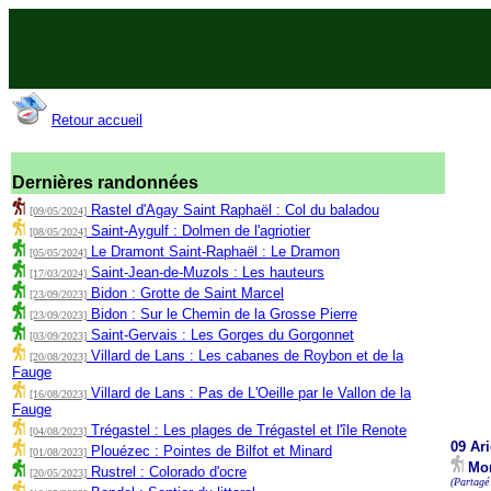
Retour accueil
Dernières randonnées
Rastel d'Agay Saint Raphaël : Col du baladou
[09/05/2024]
Saint-Aygulf : Dolmen de l'agriotier
[08/05/2024]
Le Dramont Saint-Raphaël : Le Dramon
[05/05/2024]
Saint-Jean-de-Muzols : Les hauteurs
[17/03/2024]
Bidon : Grotte de Saint Marcel
[23/09/2023]
Bidon : Sur le Chemin de la Grosse Pierre
[23/09/2023]
Saint-Gervais : Les Gorges du Gorgonnet
[03/09/2023]
Villard de Lans : Les cabanes de Roybon et de la
[20/08/2023]
Fauge
Villard de Lans : Pas de L'Oeille par le Vallon de la
[16/08/2023]
Fauge
Trégastel : Les plages de Trégastel et l'île Renote
[04/08/2023]
09 Ar
Plouézec : Pointes de Bilfot et Minard
[01/08/2023]
Mon
Rustrel : Colorado d'ocre
[20/05/2023]
(Partagé