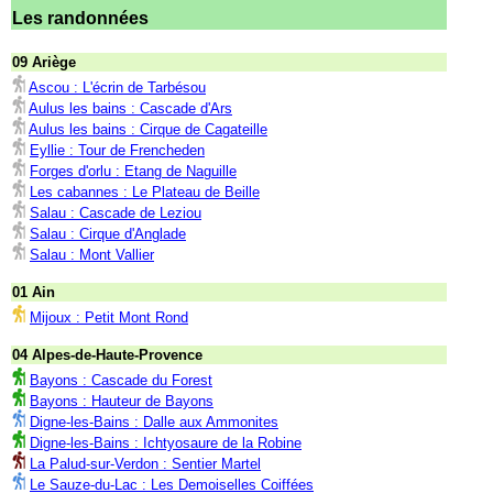
Les randonnées
09 Ariège
Ascou : L'écrin de Tarbésou
Aulus les bains : Cascade d'Ars
Aulus les bains : Cirque de Cagateille
Eyllie : Tour de Frencheden
Forges d'orlu : Etang de Naguille
Les cabannes : Le Plateau de Beille
Salau : Cascade de Leziou
Salau : Cirque d'Anglade
Salau : Mont Vallier
01 Ain
Mijoux : Petit Mont Rond
04 Alpes-de-Haute-Provence
Bayons : Cascade du Forest
Bayons : Hauteur de Bayons
Digne-les-Bains : Dalle aux Ammonites
Digne-les-Bains : Ichtyosaure de la Robine
La Palud-sur-Verdon : Sentier Martel
Le Sauze-du-Lac : Les Demoiselles Coiffées