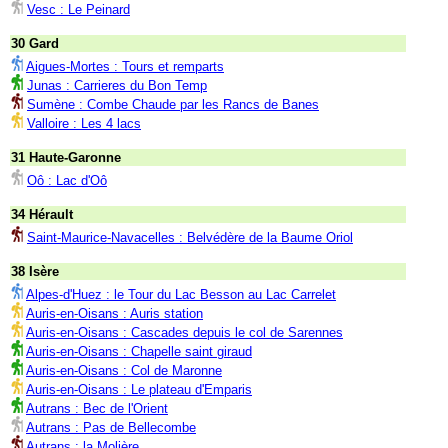
Vesc : Le Peinard
30 Gard
Aigues-Mortes : Tours et remparts
Junas : Carrieres du Bon Temp
Sumène : Combe Chaude par les Rancs de Banes
Valloire : Les 4 lacs
31 Haute-Garonne
Oô : Lac d'Oô
34 Hérault
Saint-Maurice-Navacelles : Belvédère de la Baume Oriol
38 Isère
Alpes-d'Huez : le Tour du Lac Besson au Lac Carrelet
Auris-en-Oisans : Auris station
Auris-en-Oisans : Cascades depuis le col de Sarennes
Auris-en-Oisans : Chapelle saint giraud
Auris-en-Oisans : Col de Maronne
Auris-en-Oisans : Le plateau d'Emparis
Autrans : Bec de l'Orient
Autrans : Pas de Bellecombe
Autrans : la Molière