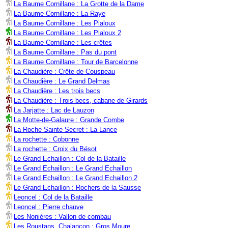
La Baume Cornillane : La Grotte de la Dame
La Baume Cornillane : La Raye
La Baume Cornillane : Les Pialoux
La Baume Cornillane : Les Pialoux 2
La Baume Cornillane : Les crêtes
La Baume Cornillane : Pas du pont
La Baume Cornillane : Tour de Barcelonne
La Chaudière : Crête de Couspeau
La Chaudière : Le Grand Delmas
La Chaudière : Les trois becs
La Chaudière : Trois becs, cabane de Girards
La Jarjatte : Lac de Lauzon
La Motte-de-Galaure : Grande Combe
La Roche Sainte Secret : La Lance
La rochette : Cobonne
La rochette : Croix du Bésot
Le Grand Echaillon : Col de la Bataille
Le Grand Echaillon : Le Grand Echaillon
Le Grand Echaillon : Le Grand Echaillon 2
Le Grand Echaillon : Rochers de la Sausse
Leoncel : Col de la Bataille
Leoncel : Pierre chauve
Les Nonières : Vallon de combau
Les Roustans, Chalançon : Gros Moure