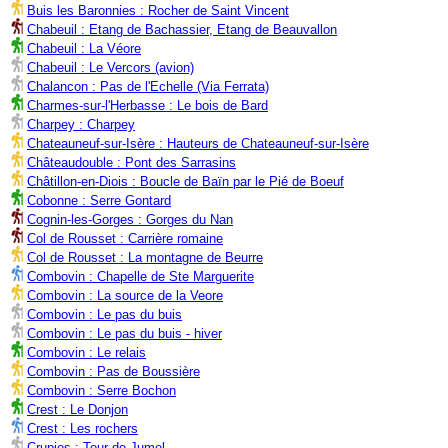
Buis les Baronnies : Rocher de Saint Vincent
Chabeuil : Etang de Bachassier, Etang de Beauvallon
Chabeuil : La Véore
Chabeuil : Le Vercors (avion)
Chalancon : Pas de l'Echelle (Via Ferrata)
Charmes-sur-l'Herbasse : Le bois de Bard
Charpey : Charpey
Chateauneuf-sur-Isère : Hauteurs de Chateauneuf-sur-Isère
Châteaudouble : Pont des Sarrasins
Châtillon-en-Diois : Boucle de Baïn par le Pié de Boeuf
Cobonne : Serre Gontard
Cognin-les-Gorges : Gorges du Nan
Col de Rousset : Carrière romaine
Col de Rousset : La montagne de Beurre
Combovin : Chapelle de Ste Marguerite
Combovin : La source de la Veore
Combovin : Le pas du buis
Combovin : Le pas du buis - hiver
Combovin : Le relais
Combovin : Pas de Boussière
Combovin : Serre Bochon
Crest : Le Donjon
Crest : Les rochers
Crupies : Tour de Jumel