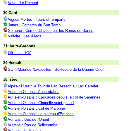
Vesc : Le Peinard
30 Gard
Aigues-Mortes : Tours et remparts
Junas : Carrieres du Bon Temp
Sumène : Combe Chaude par les Rancs de Banes
Valloire : Les 4 lacs
31 Haute-Garonne
Oô : Lac d'Oô
34 Hérault
Saint-Maurice-Navacelles : Belvédère de la Baume Oriol
38 Isère
Alpes-d'Huez : le Tour du Lac Besson au Lac Carrelet
Auris-en-Oisans : Auris station
Auris-en-Oisans : Cascades depuis le col de Sarennes
Auris-en-Oisans : Chapelle saint giraud
Auris-en-Oisans : Col de Maronne
Auris-en-Oisans : Le plateau d'Emparis
Autrans : Bec de l'Orient
Autrans : Pas de Bellecombe
Autrans : la Molière