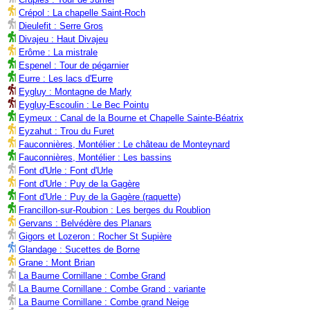
Crépol : La chapelle Saint-Roch
Dieulefit : Serre Gros
Divajeu : Haut Divajeu
Erôme : La mistrale
Espenel : Tour de pégarnier
Eurre : Les lacs d'Eurre
Eygluy : Montagne de Marly
Eygluy-Escoulin : Le Bec Pointu
Eymeux : Canal de la Bourne et Chapelle Sainte-Béatrix
Eyzahut : Trou du Furet
Fauconnières, Montélier : Le château de Monteynard
Fauconnières, Montélier : Les bassins
Font d'Urle : Font d'Urle
Font d'Urle : Puy de la Gagère
Font d'Urle : Puy de la Gagère (raquette)
Francillon-sur-Roubion : Les berges du Roublion
Gervans : Belvédère des Planars
Gigors et Lozeron : Rocher St Supière
Glandage : Sucettes de Borne
Grane : Mont Brian
La Baume Cornillane : Combe Grand
La Baume Cornillane : Combe Grand : variante
La Baume Cornillane : Combe grand Neige