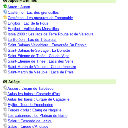
06 Alpes-Maritimes
Auron : Auron
Castérino : Lac des grenouilles
Castérino : Les gravures de Fontanable
Engiboï : Lac de la Fous
Engiboï : Vallée des Merveilles
Isola 2000 : Les lacs de Terre Rouge et de Valscura
Le Boréon : Lac de Trécolpas
Saint Dalmas Valdeblore : Traversée Du Pépoiri
Saint-Dalmas-le-Selvage : La Bonette
Saint-Etienne de Tinée : Col de l'Alpe
Saint-Etienne de Tinée : Lacs des Vens
Saint-Martin de Vésubie : Col de fenestre
Saint-Martin de Vésubie : Lacs de Prals
09 Ariège
Ascou : L'écrin de Tarbésou
Aulus les bains : Cascade d'Ars
Aulus les bains : Cirque de Cagateille
Eyllie : Tour de Frencheden
Forges d'orlu : Etang de Naguille
Les cabannes : Le Plateau de Beille
Salau : Cascade de Leziou
Salau : Cirque d'Anglade