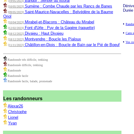
Bandol : Sentier du littoral
[19/05/2023]
Déniv
Sumène : Combe Chaude par les Rancs de Banes
[10/05/2023]
Durée
Saint-Maurice-Navacelles : Belvédère de la Baume
[09/05/2023]
Oriol
Mirabel-et-Blacons : Château du Mirabel
[10/04/2023]
•
Randon
Font d'Urle : Puy de la Gagère (raquette)
[12/02/2023]
•
Divajeu : Haut Divajeu
Carte e
[18/12/2022]
Montvendre : Boucle les Pialoux
[18/12/2022]
•
Vos co
Châtillon-en-Diois : Boucle de Baïn par le Pié de Boeuf
[11/11/2022]
Randonnée très difficile, trekking
Randonnée difficile, trekking
Randonnée
Randonnée facile
Randonnée facile, balade, promenade
Les randonneurs
Alexar26
Christophe
Lionel
Yvan