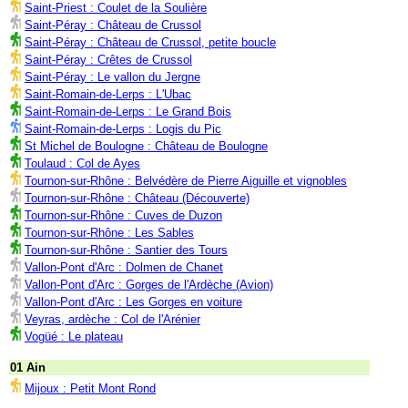
Saint-Priest : Coulet de la Soulière
Saint-Péray : Château de Crussol
Saint-Péray : Château de Crussol, petite boucle
Saint-Péray : Crêtes de Crussol
Saint-Péray : Le vallon du Jergne
Saint-Romain-de-Lerps : L'Ubac
Saint-Romain-de-Lerps : Le Grand Bois
Saint-Romain-de-Lerps : Logis du Pic
St Michel de Boulogne : Château de Boulogne
Toulaud : Col de Ayes
Tournon-sur-Rhône : Belvédère de Pierre Aiguille et vignobles
Tournon-sur-Rhône : Château (Découverte)
Tournon-sur-Rhône : Cuves de Duzon
Tournon-sur-Rhône : Les Sables
Tournon-sur-Rhône : Santier des Tours
Vallon-Pont d'Arc : Dolmen de Chanet
Vallon-Pont d'Arc : Gorges de l'Ardèche (Avion)
Vallon-Pont d'Arc : Les Gorges en voiture
Veyras, ardèche : Col de l'Arénier
Vogüé : Le plateau
01 Ain
Mijoux : Petit Mont Rond