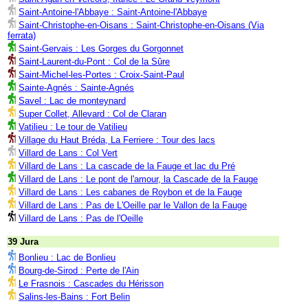
Saint-Antoine-l'Abbaye : Saint-Antoine-l'Abbaye
Saint-Christophe-en-Oisans : Saint-Christophe-en-Oisans (Via
ferrata)
Saint-Gervais : Les Gorges du Gorgonnet
Saint-Laurent-du-Pont : Col de la Sûre
Saint-Michel-les-Portes : Croix-Saint-Paul
Sainte-Agnés : Sainte-Agnés
Savel : Lac de monteynard
Super Collet, Allevard : Col de Claran
Vatilieu : Le tour de Vatilieu
Village du Haut Bréda, La Ferriere : Tour des lacs
Villard de Lans : Col Vert
Villard de Lans : La cascade de la Fauge et lac du Pré
Villard de Lans : Le pont de l'amour, la Cascade de la Fauge
Villard de Lans : Les cabanes de Roybon et de la Fauge
Villard de Lans : Pas de L'Oeille par le Vallon de la Fauge
Villard de Lans : Pas de l'Oeille
39 Jura
Bonlieu : Lac de Bonlieu
Bourg-de-Sirod : Perte de l'Ain
Le Frasnois : Cascades du Hérisson
Salins-les-Bains : Fort Belin