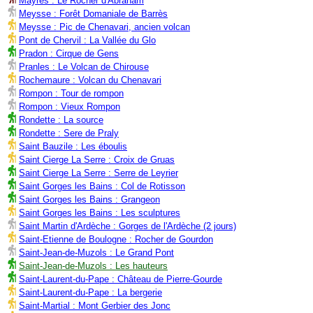
Mayres : Le Rocher d'Abraham
Meysse : Forêt Domaniale de Barrès
Meysse : Pic de Chenavari, ancien volcan
Pont de Chervil : La Vallée du Glo
Pradon : Cirque de Gens
Pranles : Le Volcan de Chirouse
Rochemaure : Volcan du Chenavari
Rompon : Tour de rompon
Rompon : Vieux Rompon
Rondette : La source
Rondette : Sere de Praly
Saint Bauzile : Les éboulis
Saint Cierge La Serre : Croix de Gruas
Saint Cierge La Serre : Serre de Leyrier
Saint Gorges les Bains : Col de Rotisson
Saint Gorges les Bains : Grangeon
Saint Gorges les Bains : Les sculptures
Saint Martin d'Ardèche : Gorges de l'Ardèche (2 jours)
Saint-Etienne de Boulogne : Rocher de Gourdon
Saint-Jean-de-Muzols : Le Grand Pont
Saint-Jean-de-Muzols : Les hauteurs
Saint-Laurent-du-Pape : Château de Pierre-Gourde
Saint-Laurent-du-Pape : La bergerie
Saint-Martial : Mont Gerbier des Jonc