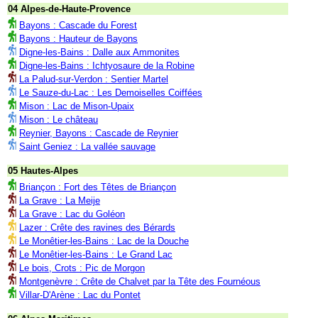
04 Alpes-de-Haute-Provence
Bayons : Cascade du Forest
Bayons : Hauteur de Bayons
Digne-les-Bains : Dalle aux Ammonites
Digne-les-Bains : Ichtyosaure de la Robine
La Palud-sur-Verdon : Sentier Martel
Le Sauze-du-Lac : Les Demoiselles Coiffées
Mison : Lac de Mison-Upaix
Mison : Le château
Reynier, Bayons : Cascade de Reynier
Saint Geniez : La vallée sauvage
05 Hautes-Alpes
Briançon : Fort des Têtes de Briançon
La Grave : La Meije
La Grave : Lac du Goléon
Lazer : Crête des ravines des Bérards
Le Monêtier-les-Bains : Lac de la Douche
Le Monêtier-les-Bains : Le Grand Lac
Le bois, Crots : Pic de Morgon
Montgenèvre : Crête de Chalvet par la Tête des Fournéous
Villar-D'Arène : Lac du Pontet