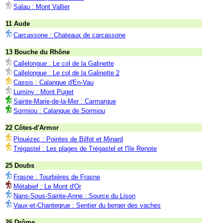
Salau : Mont Vallier
11 Aude
Carcassone : Chateaux de carcassone
13 Bouche du Rhône
Callelongue : Le col de la Galinette
Callelongue : Le col de la Galinette 2
Cassis : Calanque d'En-Vau
Luminy : Mont Puget
Sainte-Marie-de-la-Mer : Carmargue
Sormiou : Calanque de Sormiou
22 Côtes-d'Armor
Plouézec : Pointes de Bilfot et Minard
Trégastel : Les plages de Trégastel et l'île Renote
25 Doubs
Frasne : Tourbières de Frasne
Métabief : Le Mont d'Or
Nans-Sous-Sainte-Anne : Source du Lison
Vaux-et-Chantegrue : Sentier du berger des vaches
26 Drôme