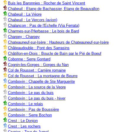
Buis les Baronnies : Rocher de Saint Vincent
Chabeuil : Etang de Bachassier, Etang de Beauvallon
Chabeuil : La Véore
Chabeuil : Le Vercors (avion)
Chalancon : Pas de l'Echelle (Via Ferrata)
Charmes-sur-l'Herbasse : Le bois de Bard
Charpey : Charpey
Chateauneuf-sur-Isère : Hauteurs de Chateauneuf-sur-Isère
Châteaudouble : Pont des Sarrasins
Châtillon-en-Diois : Boucle de Baïn par le Pié de Boeuf
Cobonne : Serre Gontard
Cognin-les-Gorges : Gorges du Nan
Col de Rousset : Carrière romaine
Col de Rousset : La montagne de Beurre
Combovin : Chapelle de Ste Marguerite
Combovin : La source de la Veore
Combovin : Le pas du buis
Combovin : Le pas du buis - hiver
Combovin : Le relais
Combovin : Pas de Boussière
Combovin : Serre Bochon
Crest : Le Donjon
Crest : Les rochers
Crupies : Tour de Jumel