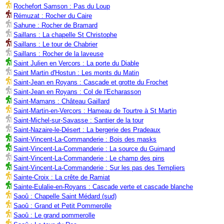
Rochefort Samson : Pas du Loup
Rémuzat : Rocher du Caire
Sahune : Rocher de Bramard
Saillans : La chapelle St Christophe
Saillans : Le tour de Chabrier
Saillans : Rocher de la laveuse
Saint Julien en Vercors : La porte du Diable
Saint Martin d'Hostun : Les monts du Matin
Saint-Jean en Royans : Cascade et grotte du Frochet
Saint-Jean en Royans : Col de l'Echarasson
Saint-Mamans : Château Gaillard
Saint-Martin-en-Vercors : Hameau de Tourtre à St Martin
Saint-Michel-sur-Savasse : Santier de la tour
Saint-Nazaire-le-Désert : La bergerie des Pradeaux
Saint-Vincent-La-Commanderie : Bois des masks
Saint-Vincent-La-Commanderie : La source du Guimand
Saint-Vincent-La-Commanderie : Le champ des pins
Saint-Vincent-La-Commanderie : Sur les pas des Templiers
Sainte-Croix : La crête de Ramiat
Sainte-Eulalie-en-Royans : Cascade verte et cascade blanche
Saoû : Chapelle Saint Médard (sud)
Saoû : Grand et Petit Pommerolle
Saoû : Le grand pommerolle