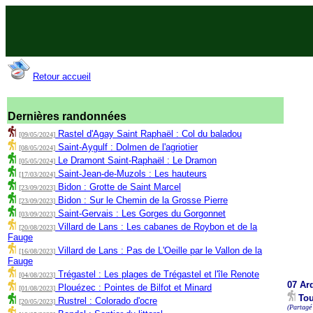
Retour accueil
Dernières randonnées
Rastel d'Agay Saint Raphaël : Col du baladou
[09/05/2024]
Saint-Aygulf : Dolmen de l'agriotier
[08/05/2024]
Le Dramont Saint-Raphaël : Le Dramon
[05/05/2024]
Saint-Jean-de-Muzols : Les hauteurs
[17/03/2024]
Bidon : Grotte de Saint Marcel
[23/09/2023]
Bidon : Sur le Chemin de la Grosse Pierre
[23/09/2023]
Saint-Gervais : Les Gorges du Gorgonnet
[03/09/2023]
Villard de Lans : Les cabanes de Roybon et de la
[20/08/2023]
Fauge
Villard de Lans : Pas de L'Oeille par le Vallon de la
[16/08/2023]
Fauge
Trégastel : Les plages de Trégastel et l'île Renote
[04/08/2023]
07 Ar
Plouézec : Pointes de Bilfot et Minard
[01/08/2023]
Tou
Rustrel : Colorado d'ocre
[20/05/2023]
(Partagé