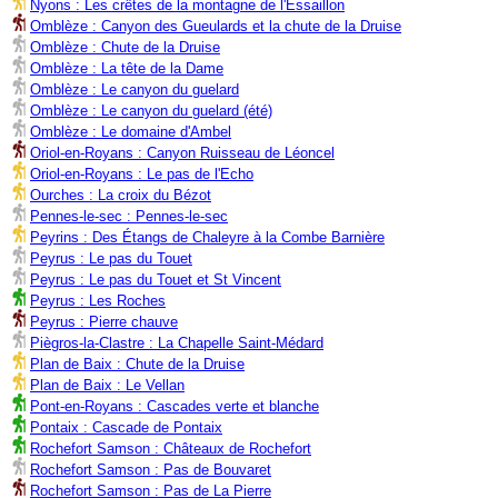
Nyons : Les crêtes de la montagne de l'Essaillon
Omblèze : Canyon des Gueulards et la chute de la Druise
Omblèze : Chute de la Druise
Omblèze : La tête de la Dame
Omblèze : Le canyon du guelard
Omblèze : Le canyon du guelard (été)
Omblèze : Le domaine d'Ambel
Oriol-en-Royans : Canyon Ruisseau de Léoncel
Oriol-en-Royans : Le pas de l'Echo
Ourches : La croix du Bézot
Pennes-le-sec : Pennes-le-sec
Peyrins : Des Étangs de Chaleyre à la Combe Barnière
Peyrus : Le pas du Touet
Peyrus : Le pas du Touet et St Vincent
Peyrus : Les Roches
Peyrus : Pierre chauve
Piègros-la-Clastre : La Chapelle Saint-Médard
Plan de Baix : Chute de la Druise
Plan de Baix : Le Vellan
Pont-en-Royans : Cascades verte et blanche
Pontaix : Cascade de Pontaix
Rochefort Samson : Châteaux de Rochefort
Rochefort Samson : Pas de Bouvaret
Rochefort Samson : Pas de La Pierre