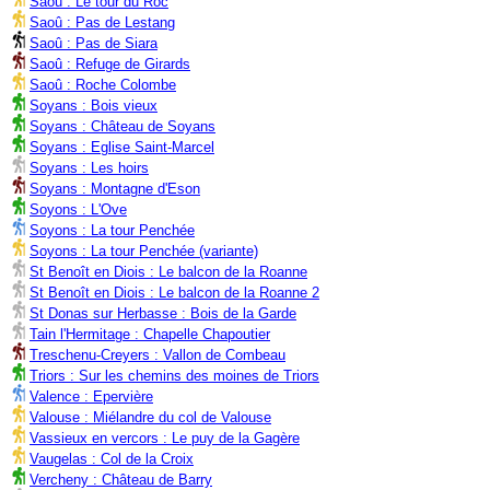
Saoû : Le tour du Roc
Saoû : Pas de Lestang
Saoû : Pas de Siara
Saoû : Refuge de Girards
Saoû : Roche Colombe
Soyans : Bois vieux
Soyans : Château de Soyans
Soyans : Eglise Saint-Marcel
Soyans : Les hoirs
Soyans : Montagne d'Eson
Soyons : L'Ove
Soyons : La tour Penchée
Soyons : La tour Penchée (variante)
St Benoît en Diois : Le balcon de la Roanne
St Benoît en Diois : Le balcon de la Roanne 2
St Donas sur Herbasse : Bois de la Garde
Tain l'Hermitage : Chapelle Chapoutier
Treschenu-Creyers : Vallon de Combeau
Triors : Sur les chemins des moines de Triors
Valence : Epervière
Valouse : Miélandre du col de Valouse
Vassieux en vercors : Le puy de la Gagère
Vaugelas : Col de la Croix
Vercheny : Château de Barry