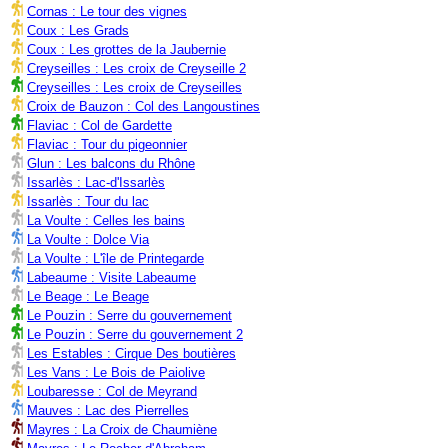
Cornas : Le tour des vignes
Coux : Les Grads
Coux : Les grottes de la Jaubernie
Creyseilles : Les croix de Creyseille 2
Creyseilles : Les croix de Creyseilles
Croix de Bauzon : Col des Langoustines
Flaviac : Col de Gardette
Flaviac : Tour du pigeonnier
Glun : Les balcons du Rhône
Issarlès : Lac-d'Issarlès
Issarlès : Tour du lac
La Voulte : Celles les bains
La Voulte : Dolce Via
La Voulte : L'île de Printegarde
Labeaume : Visite Labeaume
Le Beage : Le Beage
Le Pouzin : Serre du gouvernement
Le Pouzin : Serre du gouvernement 2
Les Estables : Cirque Des boutières
Les Vans : Le Bois de Paiolive
Loubaresse : Col de Meyrand
Mauves : Lac des Pierrelles
Mayres : La Croix de Chaumiène