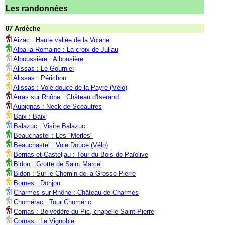
Les randonnées
07 Ardèche
Aizac : Haute vallée de la Volane
Alba-la-Romaine : La croix de Juliau
Alboussière : Albousière
Alissas : Le Gournier
Alissas : Périchon
Alissas : Voie douce de la Payre (Vélo)
Arras sur Rhône : Château d'Iserand
Aubignas : Neck de Sceautres
Baix : Baix
Balazuc : Visite Balazuc
Beauchastel : Les "Merles"
Beauchastel : Voie Douce (Vélo)
Berrias-et-Casteljau : Tour du Bois de Païolive
Bidon : Grotte de Saint Marcel
Bidon : Sur le Chemin de la Grosse Pierre
Bornes : Donjon
Charmes-sur-Rhône : Château de Charmes
Chomérac : Tour Choméric
Cornas : Belvédère du Pic, chapelle Saint-Pierre
Cornas : Le Vignoble