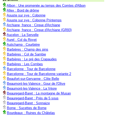
Albon : Une promenée au temps des Comtes d'Albon
Allex : Bord de drôme
Aouste sur sye : Cobonne
Aouste sur sye : Cobonne Printemps
Archiane, france : Cirque d'Archiane
Archiane, france : Cirque d'Archiane (GR93)
Aucelon : La Servelle
Aurel : Col du Royet
Autichamp : Courbière
Barbières : Champ des pins
Barbières : Col de Sambie
Barbières : Le pré des Crapaudes
Barbières : Les Combes
Barcelonne : Tour de Barcelonne
Barcelonne : Tour de Barcelonne variante 2
Beaufort-sur-Gervanne : Côte Belle
Beaumont-les-Valence : Gour de l'Olive
Beaumont-les-Valence : La Véore
Beauregard-Baret : La montagne de Musan
Beauregard-Baret : Près de 5 sous
Beauregard-Baret : Sonnaize
Borne : Sucettes de Borne
Bourdeaux : Ruines du Châtelas