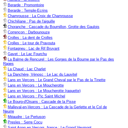
Berarde : Promontoire
Berarde : Temple-Ecrins
Chamrousse : La Croix de Chamrousse
Chichiliane : Pas de l'aiguille
Choranche : Cascade du Bournillon, Grotte des Gaulois
Corrençon : Darbounouze
Crolles : La dent de Crolles
Crolles : Le tour de Pravouta
Fontagneu : Lac de Rif Bruyant
Gavet : Le Lac Fourchu
La Balme de Rencurel : Les Gorges de la Bourne par le Pas des
Rages
La Chaud : Lac Charlet
La Danchère, Vénosc : Le Lac du Lauvitel
Lans en Vercors : Le Grand Cheval par le Pas de la Tinette
Lans en Vercors : Le Moucherotte
Lans en Vercors : Le Moucherotte (raquette)
Lans en Vercors : Pic Saint Michel
Le Bourg-d'Oisans : Cascade de la Pisse
Malleval-en-Vercors : La Cascade de la Gerlette et le Col de
Neurre
Méaudre : Le Pertuson
Presles : Serre Cocu
Saint Agan en Vercors, france : Le Grand Veymont