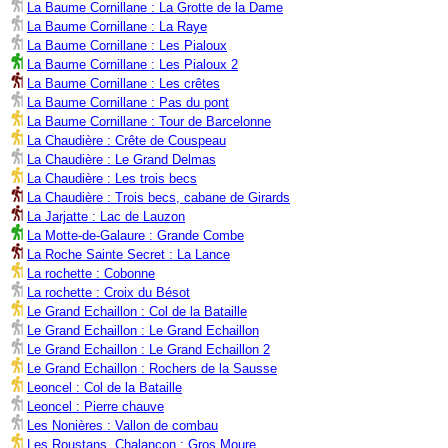
La Baume Cornillane : La Grotte de la Dame
La Baume Cornillane : La Raye
La Baume Cornillane : Les Pialoux
La Baume Cornillane : Les Pialoux 2
La Baume Cornillane : Les crêtes
La Baume Cornillane : Pas du pont
La Baume Cornillane : Tour de Barcelonne
La Chaudière : Crête de Couspeau
La Chaudière : Le Grand Delmas
La Chaudière : Les trois becs
La Chaudière : Trois becs, cabane de Girards
La Jarjatte : Lac de Lauzon
La Motte-de-Galaure : Grande Combe
La Roche Sainte Secret : La Lance
La rochette : Cobonne
La rochette : Croix du Bésot
Le Grand Echaillon : Col de la Bataille
Le Grand Echaillon : Le Grand Echaillon
Le Grand Echaillon : Le Grand Echaillon 2
Le Grand Echaillon : Rochers de la Sausse
Leoncel : Col de la Bataille
Leoncel : Pierre chauve
Les Nonières : Vallon de combau
Les Roustans, Chalançon : Gros Moure