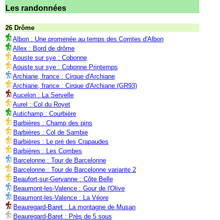
Les randonnées
26 Drôme
Albon : Une promenée au temps des Comtes d'Albon
Allex : Bord de drôme
Aouste sur sye : Cobonne
Aouste sur sye : Cobonne Printemps
Archiane, france : Cirque d'Archiane
Archiane, france : Cirque d'Archiane (GR93)
Aucelon : La Servelle
Aurel : Col du Royet
Autichamp : Courbière
Barbières : Champ des pins
Barbières : Col de Sambie
Barbières : Le pré des Crapaudes
Barbières : Les Combes
Barcelonne : Tour de Barcelonne
Barcelonne : Tour de Barcelonne variante 2
Beaufort-sur-Gervanne : Côte Belle
Beaumont-les-Valence : Gour de l'Olive
Beaumont-les-Valence : La Véore
Beauregard-Baret : La montagne de Musan
Beauregard-Baret : Près de 5 sous