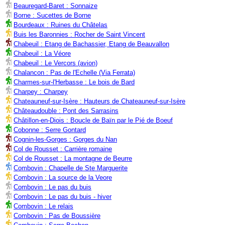
Beauregard-Baret : Sonnaize
Borne : Sucettes de Borne
Bourdeaux : Ruines du Châtelas
Buis les Baronnies : Rocher de Saint Vincent
Chabeuil : Etang de Bachassier, Etang de Beauvallon
Chabeuil : La Véore
Chabeuil : Le Vercors (avion)
Chalancon : Pas de l'Echelle (Via Ferrata)
Charmes-sur-l'Herbasse : Le bois de Bard
Charpey : Charpey
Chateauneuf-sur-Isère : Hauteurs de Chateauneuf-sur-Isère
Châteaudouble : Pont des Sarrasins
Châtillon-en-Diois : Boucle de Baïn par le Pié de Boeuf
Cobonne : Serre Gontard
Cognin-les-Gorges : Gorges du Nan
Col de Rousset : Carrière romaine
Col de Rousset : La montagne de Beurre
Combovin : Chapelle de Ste Marguerite
Combovin : La source de la Veore
Combovin : Le pas du buis
Combovin : Le pas du buis - hiver
Combovin : Le relais
Combovin : Pas de Boussière