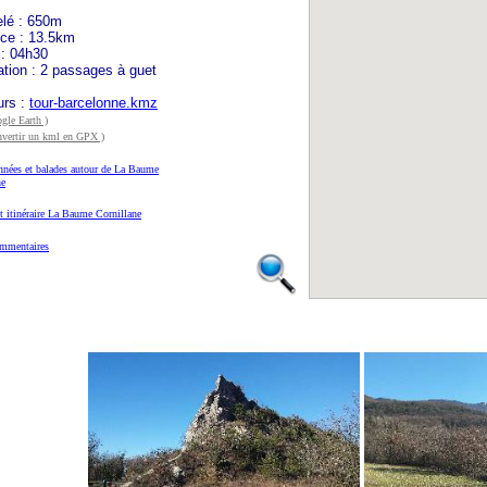
elé : 650m
nce : 13.5km
 : 04h30
tion : 2 passages à guet
urs :
tour-barcelonne.kmz
gle Earth )
nvertir un kml en GPX )
nées et balades autour de La Baume
ne
et itinéraire La Baume Cornillane
mmentaires