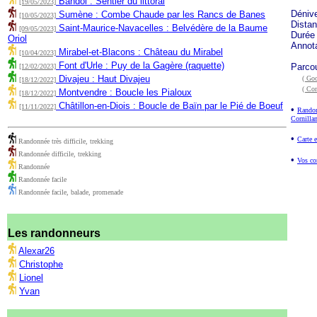
Bandol : Sentier du littoral
[19/05/2023]
Déniv
Sumène : Combe Chaude par les Rancs de Banes
[10/05/2023]
Dista
Saint-Maurice-Navacelles : Belvédère de la Baume
[09/05/2023]
Durée
Oriol
Annota
Mirabel-et-Blacons : Château du Mirabel
[10/04/2023]
Font d'Urle : Puy de la Gagère (raquette)
Parco
[12/02/2023]
Divajeu : Haut Divajeu
( Goo
[18/12/2022]
( Co
Montvendre : Boucle les Pialoux
[18/12/2022]
Châtillon-en-Diois : Boucle de Baïn par le Pié de Boeuf
[11/11/2022]
•
Randon
Cornilla
•
Carte 
Randonnée très difficile, trekking
Randonnée difficile, trekking
•
Vos co
Randonnée
Randonnée facile
Randonnée facile, balade, promenade
Les randonneurs
Alexar26
Christophe
Lionel
Yvan