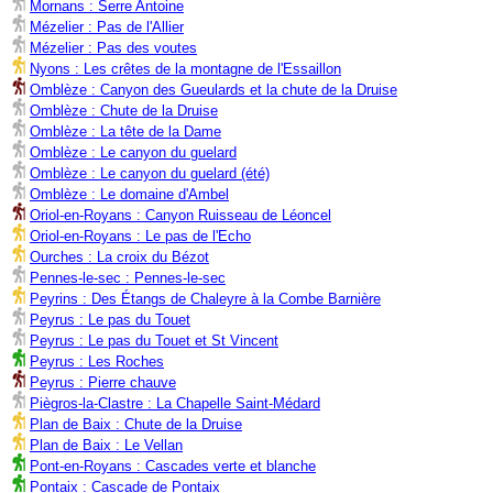
Mornans : Serre Antoine
Mézelier : Pas de l'Allier
Mézelier : Pas des voutes
Nyons : Les crêtes de la montagne de l'Essaillon
Omblèze : Canyon des Gueulards et la chute de la Druise
Omblèze : Chute de la Druise
Omblèze : La tête de la Dame
Omblèze : Le canyon du guelard
Omblèze : Le canyon du guelard (été)
Omblèze : Le domaine d'Ambel
Oriol-en-Royans : Canyon Ruisseau de Léoncel
Oriol-en-Royans : Le pas de l'Echo
Ourches : La croix du Bézot
Pennes-le-sec : Pennes-le-sec
Peyrins : Des Étangs de Chaleyre à la Combe Barnière
Peyrus : Le pas du Touet
Peyrus : Le pas du Touet et St Vincent
Peyrus : Les Roches
Peyrus : Pierre chauve
Piègros-la-Clastre : La Chapelle Saint-Médard
Plan de Baix : Chute de la Druise
Plan de Baix : Le Vellan
Pont-en-Royans : Cascades verte et blanche
Pontaix : Cascade de Pontaix