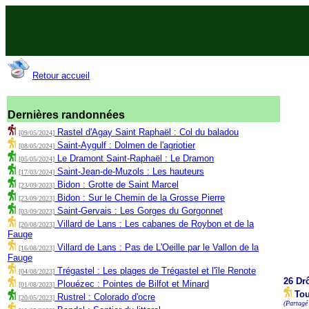
Retour accueil
Dernières randonnées
Rastel d'Agay Saint Raphaël : Col du baladou
[09/05/2024]
Saint-Aygulf : Dolmen de l'agriotier
[08/05/2024]
Le Dramont Saint-Raphaël : Le Dramon
[05/05/2024]
Saint-Jean-de-Muzols : Les hauteurs
[17/03/2024]
Bidon : Grotte de Saint Marcel
[23/09/2023]
Bidon : Sur le Chemin de la Grosse Pierre
[23/09/2023]
Saint-Gervais : Les Gorges du Gorgonnet
[03/09/2023]
Villard de Lans : Les cabanes de Roybon et de la
[20/08/2023]
Fauge
Villard de Lans : Pas de L'Oeille par le Vallon de la
[16/08/2023]
Fauge
Trégastel : Les plages de Trégastel et l'île Renote
[04/08/2023]
26 Dr
Plouézec : Pointes de Bilfot et Minard
[01/08/2023]
Tou
Rustrel : Colorado d'ocre
[20/05/2023]
(Partagé