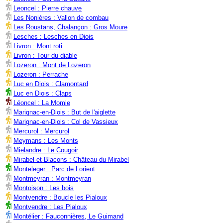
Leoncel : Pierre chauve
Les Nonières : Vallon de combau
Les Roustans, Chalançon : Gros Moure
Lesches : Lesches en Diois
Livron : Mont roti
Livron : Tour du diable
Lozeron : Mont de Lozeron
Lozeron : Perrache
Luc en Diois : Clamontard
Luc en Diois : Claps
Léoncel : La Momie
Marignac-en-Diois : But de l'aiglette
Marignac-en-Diois : Col de Vassieux
Mercurol : Mercurol
Meymans : Les Monts
Mielandre : Le Cougoir
Mirabel-et-Blacons : Château du Mirabel
Monteleger : Parc de Lorient
Montmeyran : Montmeyran
Montoison : Les bois
Montvendre : Boucle les Pialoux
Montvendre : Les Pialoux
Montélier : Fauconnières, Le Guimand