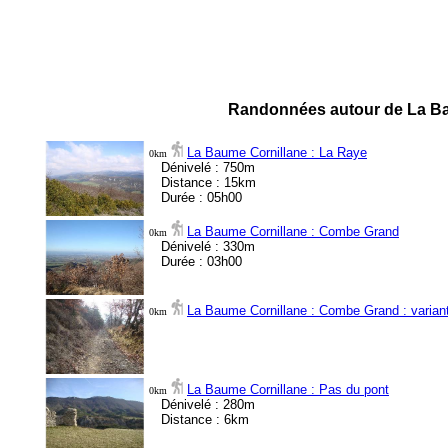
Randonnées autour de La Ba
La Baume Cornillane : La Raye
0km
Dénivelé : 750m
Distance : 15km
Durée : 05h00
La Baume Cornillane : Combe Grand
0km
Dénivelé : 330m
Durée : 03h00
La Baume Cornillane : Combe Grand : varian
0km
La Baume Cornillane : Pas du pont
0km
Dénivelé : 280m
Distance : 6km