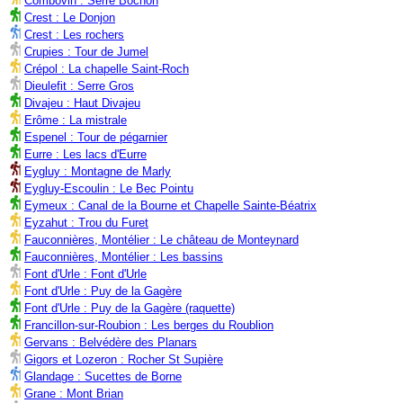
Combovin : Serre Bochon
Crest : Le Donjon
Crest : Les rochers
Crupies : Tour de Jumel
Crépol : La chapelle Saint-Roch
Dieulefit : Serre Gros
Divajeu : Haut Divajeu
Erôme : La mistrale
Espenel : Tour de pégarnier
Eurre : Les lacs d'Eurre
Eygluy : Montagne de Marly
Eygluy-Escoulin : Le Bec Pointu
Eymeux : Canal de la Bourne et Chapelle Sainte-Béatrix
Eyzahut : Trou du Furet
Fauconnières, Montélier : Le château de Monteynard
Fauconnières, Montélier : Les bassins
Font d'Urle : Font d'Urle
Font d'Urle : Puy de la Gagère
Font d'Urle : Puy de la Gagère (raquette)
Francillon-sur-Roubion : Les berges du Roublion
Gervans : Belvédère des Planars
Gigors et Lozeron : Rocher St Supière
Glandage : Sucettes de Borne
Grane : Mont Brian