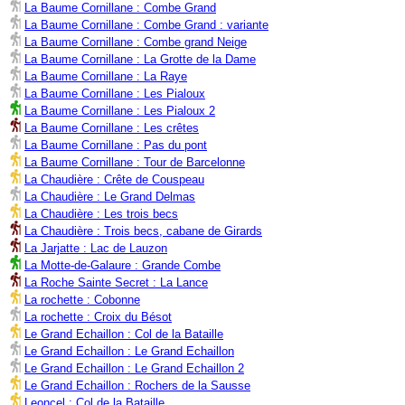
La Baume Cornillane : Combe Grand
La Baume Cornillane : Combe Grand : variante
La Baume Cornillane : Combe grand Neige
La Baume Cornillane : La Grotte de la Dame
La Baume Cornillane : La Raye
La Baume Cornillane : Les Pialoux
La Baume Cornillane : Les Pialoux 2
La Baume Cornillane : Les crêtes
La Baume Cornillane : Pas du pont
La Baume Cornillane : Tour de Barcelonne
La Chaudière : Crête de Couspeau
La Chaudière : Le Grand Delmas
La Chaudière : Les trois becs
La Chaudière : Trois becs, cabane de Girards
La Jarjatte : Lac de Lauzon
La Motte-de-Galaure : Grande Combe
La Roche Sainte Secret : La Lance
La rochette : Cobonne
La rochette : Croix du Bésot
Le Grand Echaillon : Col de la Bataille
Le Grand Echaillon : Le Grand Echaillon
Le Grand Echaillon : Le Grand Echaillon 2
Le Grand Echaillon : Rochers de la Sausse
Leoncel : Col de la Bataille