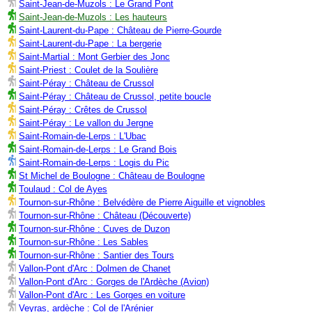
Saint-Jean-de-Muzols : Le Grand Pont
Saint-Jean-de-Muzols : Les hauteurs
Saint-Laurent-du-Pape : Château de Pierre-Gourde
Saint-Laurent-du-Pape : La bergerie
Saint-Martial : Mont Gerbier des Jonc
Saint-Priest : Coulet de la Soulière
Saint-Péray : Château de Crussol
Saint-Péray : Château de Crussol, petite boucle
Saint-Péray : Crêtes de Crussol
Saint-Péray : Le vallon du Jergne
Saint-Romain-de-Lerps : L'Ubac
Saint-Romain-de-Lerps : Le Grand Bois
Saint-Romain-de-Lerps : Logis du Pic
St Michel de Boulogne : Château de Boulogne
Toulaud : Col de Ayes
Tournon-sur-Rhône : Belvédère de Pierre Aiguille et vignobles
Tournon-sur-Rhône : Château (Découverte)
Tournon-sur-Rhône : Cuves de Duzon
Tournon-sur-Rhône : Les Sables
Tournon-sur-Rhône : Santier des Tours
Vallon-Pont d'Arc : Dolmen de Chanet
Vallon-Pont d'Arc : Gorges de l'Ardèche (Avion)
Vallon-Pont d'Arc : Les Gorges en voiture
Veyras, ardèche : Col de l'Arénier