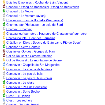
Buis les Baronnies : Rocher de Saint Vincent
Chabeuil : Etang de Bachassier, Etang de Beauvallon
Chabeuil : La Véore
Chabeuil : Le Vercors (avion)
Chalancon : Pas de l'Echelle (Via Ferrata)
Charmes-sur-l'Herbasse : Le bois de Bard
Charpey : Charpey
Chateauneuf-sur-Isère : Hauteurs de Chateauneuf-sur-Isère
Châteaudouble : Pont des Sarrasins
Châtillon-en-Diois : Boucle de Baïn par le Pié de Boeuf
Cobonne : Serre Gontard
Cognin-les-Gorges : Gorges du Nan
Col de Rousset : Carrière romaine
Col de Rousset : La montagne de Beurre
Combovin : Chapelle de Ste Marguerite
Combovin : La source de la Veore
Combovin : Le pas du buis
Combovin : Le pas du buis - hiver
Combovin : Le relais
Combovin : Pas de Boussière
Combovin : Serre Bochon
Crest : Le Donjon
Crest : Les rochers
Crupies : Tour de Jumel