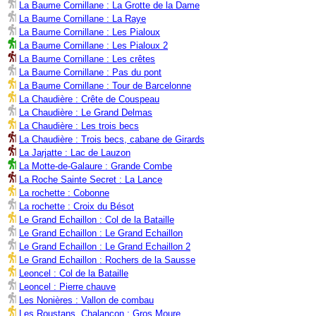
La Baume Cornillane : La Grotte de la Dame
La Baume Cornillane : La Raye
La Baume Cornillane : Les Pialoux
La Baume Cornillane : Les Pialoux 2
La Baume Cornillane : Les crêtes
La Baume Cornillane : Pas du pont
La Baume Cornillane : Tour de Barcelonne
La Chaudière : Crête de Couspeau
La Chaudière : Le Grand Delmas
La Chaudière : Les trois becs
La Chaudière : Trois becs, cabane de Girards
La Jarjatte : Lac de Lauzon
La Motte-de-Galaure : Grande Combe
La Roche Sainte Secret : La Lance
La rochette : Cobonne
La rochette : Croix du Bésot
Le Grand Echaillon : Col de la Bataille
Le Grand Echaillon : Le Grand Echaillon
Le Grand Echaillon : Le Grand Echaillon 2
Le Grand Echaillon : Rochers de la Sausse
Leoncel : Col de la Bataille
Leoncel : Pierre chauve
Les Nonières : Vallon de combau
Les Roustans, Chalançon : Gros Moure