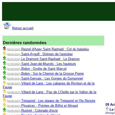
Retour accueil
Dernières randonnées
Rastel d'Agay Saint Raphaël : Col du baladou
[09/05/2024]
Saint-Aygulf : Dolmen de l'agriotier
[08/05/2024]
Le Dramont Saint-Raphaël : Le Dramon
[05/05/2024]
Saint-Jean-de-Muzols : Les hauteurs
[17/03/2024]
Bidon : Grotte de Saint Marcel
[23/09/2023]
Bidon : Sur le Chemin de la Grosse Pierre
[23/09/2023]
Saint-Gervais : Les Gorges du Gorgonnet
[03/09/2023]
Villard de Lans : Les cabanes de Roybon et de la
[20/08/2023]
Fauge
Villard de Lans : Pas de L'Oeille par le Vallon de la
[16/08/2023]
Fauge
Trégastel : Les plages de Trégastel et l'île Renote
[04/08/2023]
09 Ar
Plouézec : Pointes de Bilfot et Minard
[01/08/2023]
Le 
Rustrel : Colorado d'ocre
[20/05/2023]
(Partagé