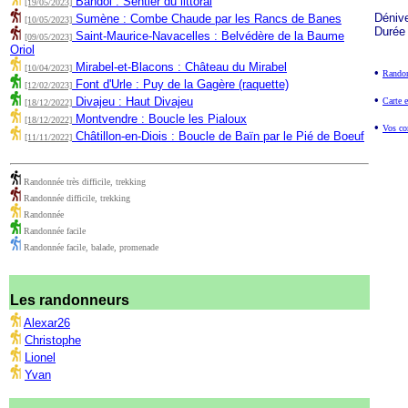
Bandol : Sentier du littoral
[19/05/2023]
Déniv
Sumène : Combe Chaude par les Rancs de Banes
[10/05/2023]
Durée
Saint-Maurice-Navacelles : Belvédère de la Baume
[09/05/2023]
Oriol
Mirabel-et-Blacons : Château du Mirabel
[10/04/2023]
•
Randon
Font d'Urle : Puy de la Gagère (raquette)
[12/02/2023]
•
Divajeu : Haut Divajeu
Carte e
[18/12/2022]
Montvendre : Boucle les Pialoux
[18/12/2022]
•
Vos co
Châtillon-en-Diois : Boucle de Baïn par le Pié de Boeuf
[11/11/2022]
Randonnée très difficile, trekking
Randonnée difficile, trekking
Randonnée
Randonnée facile
Randonnée facile, balade, promenade
Les randonneurs
Alexar26
Christophe
Lionel
Yvan