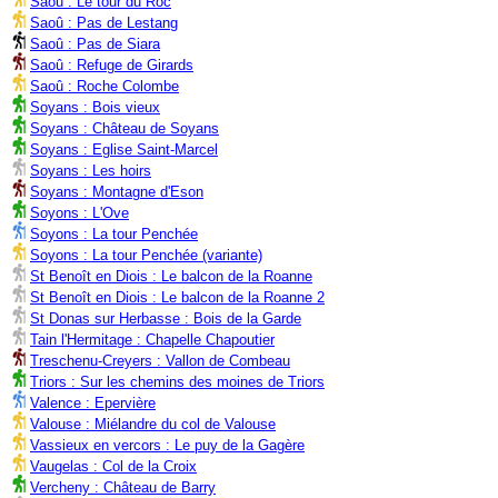
Saoû : Le tour du Roc
Saoû : Pas de Lestang
Saoû : Pas de Siara
Saoû : Refuge de Girards
Saoû : Roche Colombe
Soyans : Bois vieux
Soyans : Château de Soyans
Soyans : Eglise Saint-Marcel
Soyans : Les hoirs
Soyans : Montagne d'Eson
Soyons : L'Ove
Soyons : La tour Penchée
Soyons : La tour Penchée (variante)
St Benoît en Diois : Le balcon de la Roanne
St Benoît en Diois : Le balcon de la Roanne 2
St Donas sur Herbasse : Bois de la Garde
Tain l'Hermitage : Chapelle Chapoutier
Treschenu-Creyers : Vallon de Combeau
Triors : Sur les chemins des moines de Triors
Valence : Epervière
Valouse : Miélandre du col de Valouse
Vassieux en vercors : Le puy de la Gagère
Vaugelas : Col de la Croix
Vercheny : Château de Barry