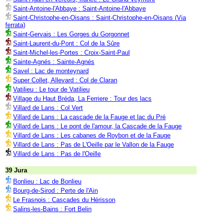
Saint-Antoine-l'Abbaye : Saint-Antoine-l'Abbaye
Saint-Christophe-en-Oisans : Saint-Christophe-en-Oisans (Via
ferrata)
Saint-Gervais : Les Gorges du Gorgonnet
Saint-Laurent-du-Pont : Col de la Sûre
Saint-Michel-les-Portes : Croix-Saint-Paul
Sainte-Agnés : Sainte-Agnés
Savel : Lac de monteynard
Super Collet, Allevard : Col de Claran
Vatilieu : Le tour de Vatilieu
Village du Haut Bréda, La Ferriere : Tour des lacs
Villard de Lans : Col Vert
Villard de Lans : La cascade de la Fauge et lac du Pré
Villard de Lans : Le pont de l'amour, la Cascade de la Fauge
Villard de Lans : Les cabanes de Roybon et de la Fauge
Villard de Lans : Pas de L'Oeille par le Vallon de la Fauge
Villard de Lans : Pas de l'Oeille
39 Jura
Bonlieu : Lac de Bonlieu
Bourg-de-Sirod : Perte de l'Ain
Le Frasnois : Cascades du Hérisson
Salins-les-Bains : Fort Belin