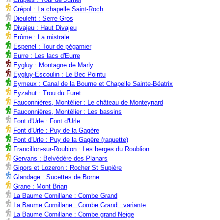
Crépol : La chapelle Saint-Roch
Dieulefit : Serre Gros
Divajeu : Haut Divajeu
Erôme : La mistrale
Espenel : Tour de pégarnier
Eurre : Les lacs d'Eurre
Eygluy : Montagne de Marly
Eygluy-Escoulin : Le Bec Pointu
Eymeux : Canal de la Bourne et Chapelle Sainte-Béatrix
Eyzahut : Trou du Furet
Fauconnières, Montélier : Le château de Monteynard
Fauconnières, Montélier : Les bassins
Font d'Urle : Font d'Urle
Font d'Urle : Puy de la Gagère
Font d'Urle : Puy de la Gagère (raquette)
Francillon-sur-Roubion : Les berges du Roublion
Gervans : Belvédère des Planars
Gigors et Lozeron : Rocher St Supière
Glandage : Sucettes de Borne
Grane : Mont Brian
La Baume Cornillane : Combe Grand
La Baume Cornillane : Combe Grand : variante
La Baume Cornillane : Combe grand Neige