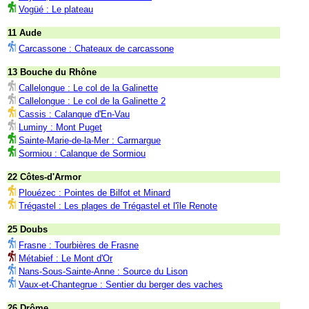
Vogüé : Le plateau
11 Aude
Carcassone : Chateaux de carcassone
13 Bouche du Rhône
Callelongue : Le col de la Galinette
Callelongue : Le col de la Galinette 2
Cassis : Calanque d'En-Vau
Luminy : Mont Puget
Sainte-Marie-de-la-Mer : Carmargue
Sormiou : Calanque de Sormiou
22 Côtes-d'Armor
Plouézec : Pointes de Bilfot et Minard
Trégastel : Les plages de Trégastel et l'île Renote
25 Doubs
Frasne : Tourbières de Frasne
Métabief : Le Mont d'Or
Nans-Sous-Sainte-Anne : Source du Lison
Vaux-et-Chantegrue : Sentier du berger des vaches
26 Drôme