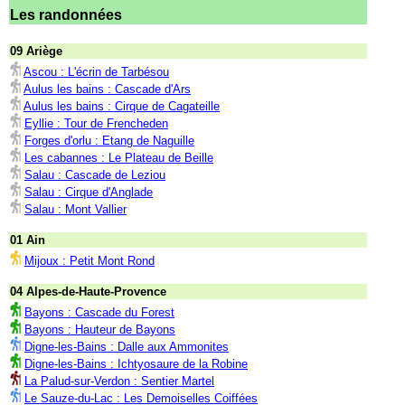
Les randonnées
09 Ariège
Ascou : L'écrin de Tarbésou
Aulus les bains : Cascade d'Ars
Aulus les bains : Cirque de Cagateille
Eyllie : Tour de Frencheden
Forges d'orlu : Etang de Naguille
Les cabannes : Le Plateau de Beille
Salau : Cascade de Leziou
Salau : Cirque d'Anglade
Salau : Mont Vallier
01 Ain
Mijoux : Petit Mont Rond
04 Alpes-de-Haute-Provence
Bayons : Cascade du Forest
Bayons : Hauteur de Bayons
Digne-les-Bains : Dalle aux Ammonites
Digne-les-Bains : Ichtyosaure de la Robine
La Palud-sur-Verdon : Sentier Martel
Le Sauze-du-Lac : Les Demoiselles Coiffées