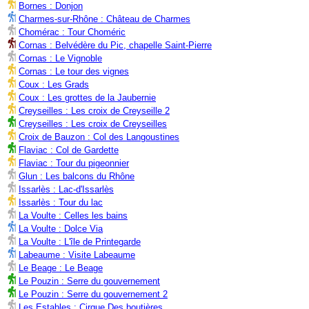
Bornes : Donjon
Charmes-sur-Rhône : Château de Charmes
Chomérac : Tour Choméric
Cornas : Belvédère du Pic, chapelle Saint-Pierre
Cornas : Le Vignoble
Cornas : Le tour des vignes
Coux : Les Grads
Coux : Les grottes de la Jaubernie
Creyseilles : Les croix de Creyseille 2
Creyseilles : Les croix de Creyseilles
Croix de Bauzon : Col des Langoustines
Flaviac : Col de Gardette
Flaviac : Tour du pigeonnier
Glun : Les balcons du Rhône
Issarlès : Lac-d'Issarlès
Issarlès : Tour du lac
La Voulte : Celles les bains
La Voulte : Dolce Via
La Voulte : L'île de Printegarde
Labeaume : Visite Labeaume
Le Beage : Le Beage
Le Pouzin : Serre du gouvernement
Le Pouzin : Serre du gouvernement 2
Les Estables : Cirque Des boutières