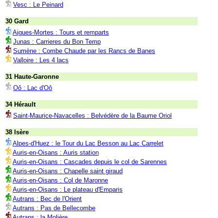
Vesc : Le Peinard
30 Gard
Aigues-Mortes : Tours et remparts
Junas : Carrieres du Bon Temp
Sumène : Combe Chaude par les Rancs de Banes
Valloire : Les 4 lacs
31 Haute-Garonne
Oô : Lac d'Oô
34 Hérault
Saint-Maurice-Navacelles : Belvédère de la Baume Oriol
38 Isère
Alpes-d'Huez : le Tour du Lac Besson au Lac Carrelet
Auris-en-Oisans : Auris station
Auris-en-Oisans : Cascades depuis le col de Sarennes
Auris-en-Oisans : Chapelle saint giraud
Auris-en-Oisans : Col de Maronne
Auris-en-Oisans : Le plateau d'Emparis
Autrans : Bec de l'Orient
Autrans : Pas de Bellecombe
Autrans : la Molière