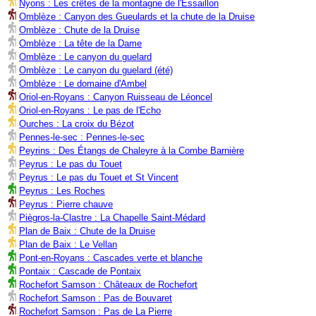
Nyons : Les crêtes de la montagne de l'Essaillon
Omblèze : Canyon des Gueulards et la chute de la Druise
Omblèze : Chute de la Druise
Omblèze : La tête de la Dame
Omblèze : Le canyon du guelard
Omblèze : Le canyon du guelard (été)
Omblèze : Le domaine d'Ambel
Oriol-en-Royans : Canyon Ruisseau de Léoncel
Oriol-en-Royans : Le pas de l'Echo
Ourches : La croix du Bézot
Pennes-le-sec : Pennes-le-sec
Peyrins : Des Étangs de Chaleyre à la Combe Barnière
Peyrus : Le pas du Touet
Peyrus : Le pas du Touet et St Vincent
Peyrus : Les Roches
Peyrus : Pierre chauve
Piègros-la-Clastre : La Chapelle Saint-Médard
Plan de Baix : Chute de la Druise
Plan de Baix : Le Vellan
Pont-en-Royans : Cascades verte et blanche
Pontaix : Cascade de Pontaix
Rochefort Samson : Châteaux de Rochefort
Rochefort Samson : Pas de Bouvaret
Rochefort Samson : Pas de La Pierre