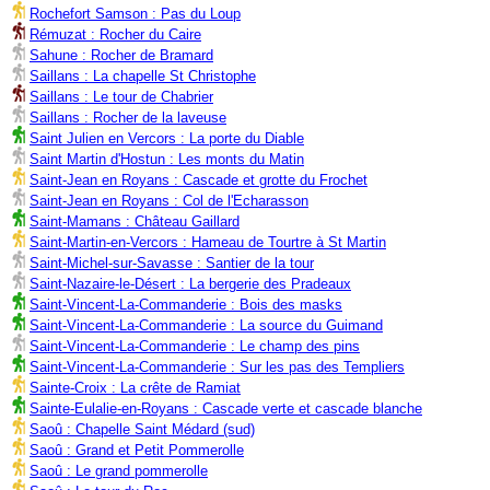
Rochefort Samson : Pas du Loup
Rémuzat : Rocher du Caire
Sahune : Rocher de Bramard
Saillans : La chapelle St Christophe
Saillans : Le tour de Chabrier
Saillans : Rocher de la laveuse
Saint Julien en Vercors : La porte du Diable
Saint Martin d'Hostun : Les monts du Matin
Saint-Jean en Royans : Cascade et grotte du Frochet
Saint-Jean en Royans : Col de l'Echarasson
Saint-Mamans : Château Gaillard
Saint-Martin-en-Vercors : Hameau de Tourtre à St Martin
Saint-Michel-sur-Savasse : Santier de la tour
Saint-Nazaire-le-Désert : La bergerie des Pradeaux
Saint-Vincent-La-Commanderie : Bois des masks
Saint-Vincent-La-Commanderie : La source du Guimand
Saint-Vincent-La-Commanderie : Le champ des pins
Saint-Vincent-La-Commanderie : Sur les pas des Templiers
Sainte-Croix : La crête de Ramiat
Sainte-Eulalie-en-Royans : Cascade verte et cascade blanche
Saoû : Chapelle Saint Médard (sud)
Saoû : Grand et Petit Pommerolle
Saoû : Le grand pommerolle