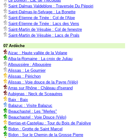
Le Boréon : Lac de Trécolpas
Saint Dalmas Valdeblore : Traversée Du Pépoiri
Saint-Dalmas-le-Selvage : La Bonette
Saint-Etienne de Tinée : Col de l'Alpe
Saint-Etienne de Tinée : Lacs des Vens
Saint-Martin de Vésubie : Col de fenestre
Saint-Martin de Vésubie : Lacs de Prals
07 Ardèche
Aizac : Haute vallée de la Volane
Alba-la-Romaine : La croix de Juliau
Alboussière : Albousière
Alissas : Le Gournier
Alissas : Périchon
Alissas : Voie douce de la Payre (Vélo)
Arras sur Rhône : Château d'Iserand
Aubignas : Neck de Sceautres
Baix : Baix
Balazuc : Visite Balazuc
Beauchastel : Les "Merles"
Beauchastel : Voie Douce (Vélo)
Berrias-et-Casteljau : Tour du Bois de Païolive
Bidon : Grotte de Saint Marcel
Bidon : Sur le Chemin de la Grosse Pierre