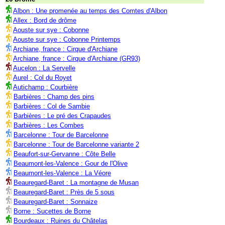
Albon : Une promenée au temps des Comtes d'Albon
Allex : Bord de drôme
Aouste sur sye : Cobonne
Aouste sur sye : Cobonne Printemps
Archiane, france : Cirque d'Archiane
Archiane, france : Cirque d'Archiane (GR93)
Aucelon : La Servelle
Aurel : Col du Royet
Autichamp : Courbière
Barbières : Champ des pins
Barbières : Col de Sambie
Barbières : Le pré des Crapaudes
Barbières : Les Combes
Barcelonne : Tour de Barcelonne
Barcelonne : Tour de Barcelonne variante 2
Beaufort-sur-Gervanne : Côte Belle
Beaumont-les-Valence : Gour de l'Olive
Beaumont-les-Valence : La Véore
Beauregard-Baret : La montagne de Musan
Beauregard-Baret : Près de 5 sous
Beauregard-Baret : Sonnaize
Borne : Sucettes de Borne
Bourdeaux : Ruines du Châtelas