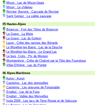
Mison : Lac de Mison-Upaix
Mison : Le château
Reynier, Bayons : Cascade de Reynier
Saint Geniez : La vallée sauvage
05 Hautes-Alpes
Briançon : Fort des Têtes de Briançon
La Grave : La Meije
La Grave : Lac du Goléon
Lazer : Crête des ravines des Bérards
Le Monêtier-les-Bains : Lac de la Douche
Le Monêtier-les-Bains : Le Grand Lac
Le bois, Crots : Pic de Morgon
Montgenèvre : Crête de Chalvet par la Tête des Fournéous
Villar-D'Arène : Lac du Pontet
06 Alpes-Maritimes
Auron : Auron
Castérino : Lac des grenouilles
Castérino : Les gravures de Fontanable
Engiboï : Lac de la Fous
Engiboï : Vallée des Merveilles
Isola 2000 : Les lacs de Terre Rouge et de Valscura