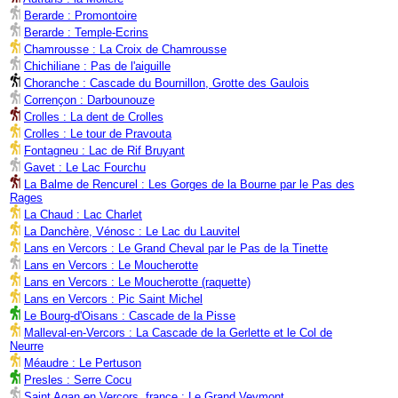
Berarde : Promontoire
Berarde : Temple-Ecrins
Chamrousse : La Croix de Chamrousse
Chichiliane : Pas de l'aiguille
Choranche : Cascade du Bournillon, Grotte des Gaulois
Corrençon : Darbounouze
Crolles : La dent de Crolles
Crolles : Le tour de Pravouta
Fontagneu : Lac de Rif Bruyant
Gavet : Le Lac Fourchu
La Balme de Rencurel : Les Gorges de la Bourne par le Pas des
Rages
La Chaud : Lac Charlet
La Danchère, Vénosc : Le Lac du Lauvitel
Lans en Vercors : Le Grand Cheval par le Pas de la Tinette
Lans en Vercors : Le Moucherotte
Lans en Vercors : Le Moucherotte (raquette)
Lans en Vercors : Pic Saint Michel
Le Bourg-d'Oisans : Cascade de la Pisse
Malleval-en-Vercors : La Cascade de la Gerlette et le Col de
Neurre
Méaudre : Le Pertuson
Presles : Serre Cocu
Saint Agan en Vercors, france : Le Grand Veymont