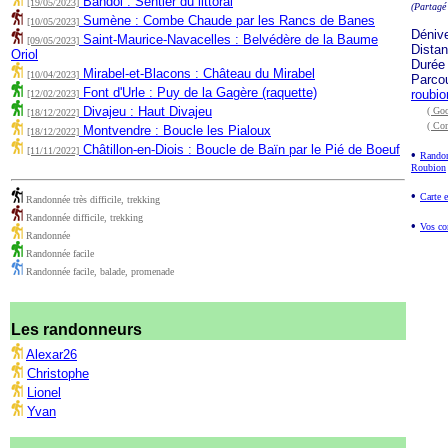
Bandol : Sentier du littoral
[19/05/2023]
(Partagé
Sumène : Combe Chaude par les Rancs de Banes
[10/05/2023]
Déniv
Saint-Maurice-Navacelles : Belvédère de la Baume
[09/05/2023]
Dista
Oriol
Durée
Mirabel-et-Blacons : Château du Mirabel
[10/04/2023]
Parco
Font d'Urle : Puy de la Gagère (raquette)
roubi
[12/02/2023]
Divajeu : Haut Divajeu
( Goo
[18/12/2022]
( Co
Montvendre : Boucle les Pialoux
[18/12/2022]
Châtillon-en-Diois : Boucle de Baïn par le Pié de Boeuf
[11/11/2022]
•
Randon
Roubion
•
Carte e
Randonnée très difficile, trekking
Randonnée difficile, trekking
•
Vos co
Randonnée
Randonnée facile
Randonnée facile, balade, promenade
Les randonneurs
Alexar26
Christophe
Lionel
Yvan