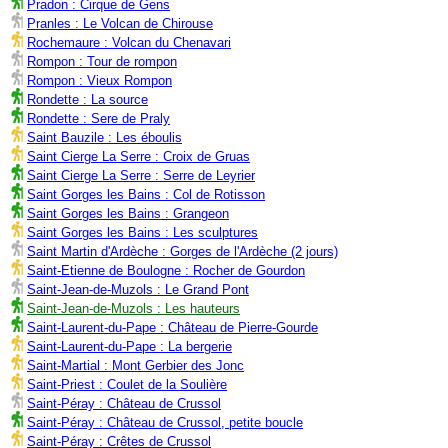
Pradon : Cirque de Gens
Pranles : Le Volcan de Chirouse
Rochemaure : Volcan du Chenavari
Rompon : Tour de rompon
Rompon : Vieux Rompon
Rondette : La source
Rondette : Sere de Praly
Saint Bauzile : Les éboulis
Saint Cierge La Serre : Croix de Gruas
Saint Cierge La Serre : Serre de Leyrier
Saint Gorges les Bains : Col de Rotisson
Saint Gorges les Bains : Grangeon
Saint Gorges les Bains : Les sculptures
Saint Martin d'Ardèche : Gorges de l'Ardèche (2 jours)
Saint-Etienne de Boulogne : Rocher de Gourdon
Saint-Jean-de-Muzols : Le Grand Pont
Saint-Jean-de-Muzols : Les hauteurs
Saint-Laurent-du-Pape : Château de Pierre-Gourde
Saint-Laurent-du-Pape : La bergerie
Saint-Martial : Mont Gerbier des Jonc
Saint-Priest : Coulet de la Soulière
Saint-Péray : Château de Crussol
Saint-Péray : Château de Crussol, petite boucle
Saint-Péray : Crêtes de Crussol