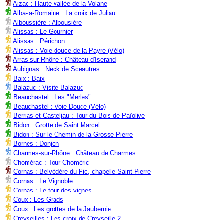
Aizac : Haute vallée de la Volane
Alba-la-Romaine : La croix de Juliau
Alboussière : Albousière
Alissas : Le Gournier
Alissas : Périchon
Alissas : Voie douce de la Payre (Vélo)
Arras sur Rhône : Château d'Iserand
Aubignas : Neck de Sceautres
Baix : Baix
Balazuc : Visite Balazuc
Beauchastel : Les "Merles"
Beauchastel : Voie Douce (Vélo)
Berrias-et-Casteljau : Tour du Bois de Païolive
Bidon : Grotte de Saint Marcel
Bidon : Sur le Chemin de la Grosse Pierre
Bornes : Donjon
Charmes-sur-Rhône : Château de Charmes
Chomérac : Tour Choméric
Cornas : Belvédère du Pic, chapelle Saint-Pierre
Cornas : Le Vignoble
Cornas : Le tour des vignes
Coux : Les Grads
Coux : Les grottes de la Jaubernie
Creyseilles : Les croix de Creyseille 2