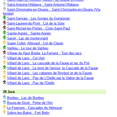
Saint-Antoine-l'Abbaye : Saint-Antoine-l'Abbaye
Saint-Christophe-en-Oisans : Saint-Christophe-en-Oisans (Via
ferrata)
Saint-Gervais : Les Gorges du Gorgonnet
Saint-Laurent-du-Pont : Col de la Sûre
Saint-Michel-les-Portes : Croix-Saint-Paul
Sainte-Agnés : Sainte-Agnés
Savel : Lac de monteynard
Super Collet, Allevard : Col de Claran
Vatilieu : Le tour de Vatilieu
Village du Haut Bréda, La Ferriere : Tour des lacs
Villard de Lans : Col Vert
Villard de Lans : La cascade de la Fauge et lac du Pré
Villard de Lans : Le pont de l'amour, la Cascade de la Fauge
Villard de Lans : Les cabanes de Roybon et de la Fauge
Villard de Lans : Pas de L'Oeille par le Vallon de la Fauge
Villard de Lans : Pas de l'Oeille
39 Jura
Bonlieu : Lac de Bonlieu
Bourg-de-Sirod : Perte de l'Ain
Le Frasnois : Cascades du Hérisson
Salins-les-Bains : Fort Belin