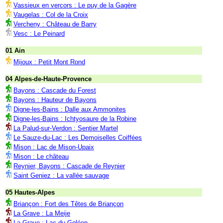
Vassieux en vercors : Le puy de la Gagère
Vaugelas : Col de la Croix
Vercheny : Château de Barry
Vesc : Le Peinard
01 Ain
Mijoux : Petit Mont Rond
04 Alpes-de-Haute-Provence
Bayons : Cascade du Forest
Bayons : Hauteur de Bayons
Digne-les-Bains : Dalle aux Ammonites
Digne-les-Bains : Ichtyosaure de la Robine
La Palud-sur-Verdon : Sentier Martel
Le Sauze-du-Lac : Les Demoiselles Coiffées
Mison : Lac de Mison-Upaix
Mison : Le château
Reynier, Bayons : Cascade de Reynier
Saint Geniez : La vallée sauvage
05 Hautes-Alpes
Briançon : Fort des Têtes de Briançon
La Grave : La Meije
La Grave : Lac du Goléon