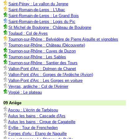
Saint-Péray : Le vallon du Jergne
Saint-Romain-de-Lerps : L'Ubac
Saint-Romain-de-Lerps : Le Grand Bois
Saint-Romain-de-Lerps : Logis du Pic
St Michel de Boulogne : Château de Boulogne
Toulaud : Col de Ayes
Tournon-sur-Rhône : Belvédère de Pierre Aiguille et vignobles
Tournon-sur-Rhône : Château (Découverte)
Tournon-sur-Rhône : Cuves de Duzon
Tournon-sur-Rhône : Les Sables
Tournon-sur-Rhône : Santier des Tours
Vallon-Pont d'Arc : Dolmen de Chanet
Vallon-Pont d'Arc : Gorges de l'Ardèche (Avion)
Vallon-Pont d'Arc : Les Gorges en voiture
Veyras, ardèche : Col de l'Arénier
Vogüé : Le plateau
09 Ariège
Ascou : L'écrin de Tarbésou
Aulus les bains : Cascade d'Ars
Aulus les bains : Cirque de Cagateille
Eyllie : Tour de Frencheden
Forges d'orlu : Etang de Naguille