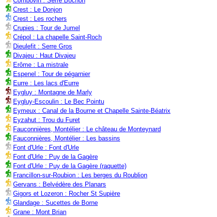
Combovin : Serre Bochon
Crest : Le Donjon
Crest : Les rochers
Crupies : Tour de Jumel
Crépol : La chapelle Saint-Roch
Dieulefit : Serre Gros
Divajeu : Haut Divajeu
Erôme : La mistrale
Espenel : Tour de pégarnier
Eurre : Les lacs d'Eurre
Eygluy : Montagne de Marly
Eygluy-Escoulin : Le Bec Pointu
Eymeux : Canal de la Bourne et Chapelle Sainte-Béatrix
Eyzahut : Trou du Furet
Fauconnières, Montélier : Le château de Monteynard
Fauconnières, Montélier : Les bassins
Font d'Urle : Font d'Urle
Font d'Urle : Puy de la Gagère
Font d'Urle : Puy de la Gagère (raquette)
Francillon-sur-Roubion : Les berges du Roublion
Gervans : Belvédère des Planars
Gigors et Lozeron : Rocher St Supière
Glandage : Sucettes de Borne
Grane : Mont Brian