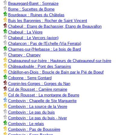
Beauregard-Baret : Sonnaize
Borne : Sucettes de Borne
Bourdeaux : Ruines du Châtelas
Buis les Baronnies : Rocher de Saint Vincent
Chabeuil : Etang de Bachassier, Etang de Beauvallon
Chabeuil : La Véore
Chabeuil : Le Vercors (avion)
Chalancon : Pas de l'Echelle (Via Ferrata)
Charmes-sur-l'Herbasse : Le bois de Bard
Charpey : Charpey
Chateauneuf-sur-Isère : Hauteurs de Chateauneuf-sur-Isère
Châteaudouble : Pont des Sarrasins
Châtillon-en-Diois : Boucle de Baïn par le Pié de Boeuf
Cobonne : Serre Gontard
Cognin-les-Gorges : Gorges du Nan
Col de Rousset : Carrière romaine
Col de Rousset : La montagne de Beurre
Combovin : Chapelle de Ste Marguerite
Combovin : La source de la Veore
Combovin : Le pas du buis
Combovin : Le pas du buis - hiver
Combovin : Le relais
Combovin : Pas de Boussière