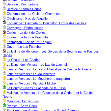
Berarde : Promontoire
Berarde : Temple-Ecrins
Chamrousse : La Croix de Chamrousse
Chichiliane : Pas de l'aiguille
Choranche : Cascade du Bournillon, Grotte des Gaulois
Corrençon : Darbounouze
Crolles : La dent de Crolles
Crolles : Le tour de Pravouta
Fontagneu : Lac de Rif Bruyant
Gavet : Le Lac Fourchu
La Balme de Rencurel : Les Gorges de la Bourne par le Pas des
Rages
La Chaud : Lac Charlet
La Danchère, Vénosc : Le Lac du Lauvitel
Lans en Vercors : Le Grand Cheval par le Pas de la Tinette
Lans en Vercors : Le Moucherotte
Lans en Vercors : Le Moucherotte (raquette)
Lans en Vercors : Pic Saint Michel
Le Bourg-d'Oisans : Cascade de la Pisse
Malleval-en-Vercors : La Cascade de la Gerlette et le Col de
Neurre
Méaudre : Le Pertuson
Presles : Serre Cocu
Saint Agan en Vercors, france : Le Grand Veymont