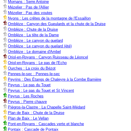
Mornans : Serre Antoine
Mézelier : Pas de l'Allier
Mézelier : Pas des voutes
Nyons : Les crêtes de la montagne de l'Essaillon
Omblèze : Canyon des Gueulards et la chute de la Druise
Omblèze : Chute de la Druise
Omblèze : La tête de la Dame
Omblèze : Le canyon du guelard
Omblèze : Le canyon du guelard (été)
Omblèze : Le domaine d'Ambel
Oriol-en-Royans : Canyon Ruisseau de Léoncel
Oriol-en-Royans : Le pas de l'Echo
Ourches : La croix du Bézot
Pennes-le-sec : Pennes-le-sec
Peyrins : Des Étangs de Chaleyre à la Combe Barnière
Peyrus : Le pas du Touet
Peyrus : Le pas du Touet et St Vincent
Peyrus : Les Roches
Peyrus : Pierre chauve
Piègros-la-Clastre : La Chapelle Saint-Médard
Plan de Baix : Chute de la Druise
Plan de Baix : Le Vellan
Pont-en-Royans : Cascades verte et blanche
Pontaix : Cascade de Pontaix