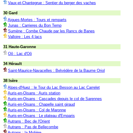
Vaux-et-Chantegrue : Sentier du berger des vaches
30 Gard
Aigues-Mortes : Tours et remparts
Junas : Carrieres du Bon Temp
Sumène : Combe Chaude par les Rancs de Banes
Valloire : Les 4 lacs
31 Haute-Garonne
Oô : Lac d'Oô
34 Hérault
Saint-Maurice-Navacelles : Belvédère de la Baume Oriol
38 Isère
Alpes-d'Huez : le Tour du Lac Besson au Lac Carrelet
Auris-en-Oisans : Auris station
Auris-en-Oisans : Cascades depuis le col de Sarennes
Auris-en-Oisans : Chapelle saint giraud
Auris-en-Oisans : Col de Maronne
Auris-en-Oisans : Le plateau d'Emparis
Autrans : Bec de l'Orient
Autrans : Pas de Bellecombe
Autrans : la Molière