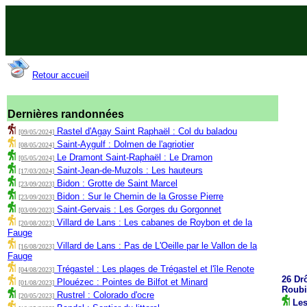
Retour accueil
Dernières randonnées
Rastel d'Agay Saint Raphaël : Col du baladou
[09/05/2024]
Saint-Aygulf : Dolmen de l'agriotier
[08/05/2024]
Le Dramont Saint-Raphaël : Le Dramon
[05/05/2024]
Saint-Jean-de-Muzols : Les hauteurs
[17/03/2024]
Bidon : Grotte de Saint Marcel
[23/09/2023]
Bidon : Sur le Chemin de la Grosse Pierre
[23/09/2023]
Saint-Gervais : Les Gorges du Gorgonnet
[03/09/2023]
Villard de Lans : Les cabanes de Roybon et de la
[20/08/2023]
Fauge
Villard de Lans : Pas de L'Oeille par le Vallon de la
[16/08/2023]
Fauge
Trégastel : Les plages de Trégastel et l'île Renote
[04/08/2023]
26 Dr
Plouézec : Pointes de Bilfot et Minard
[01/08/2023]
Roub
Rustrel : Colorado d'ocre
[20/05/2023]
Les