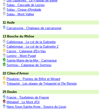
Les cabannes : Le Plateau de Beille
Salau : Cascade de Leziou
Salau : Cirque d'Anglade
Salau : Mont Vallier
11 Aude
Carcassone : Chateaux de carcassone
13 Bouche du Rhône
Callelongue : Le col de la Galinette
Callelongue : Le col de la Galinette 2
Cassis : Calanque d'En-Vau
Luminy : Mont Puget
Sainte-Marie-de-la-Mer : Carmargue
Sormiou : Calanque de Sormiou
22 Côtes-d'Armor
Plouézec : Pointes de Bilfot et Minard
Trégastel : Les plages de Trégastel et l'île Renote
25 Doubs
Frasne : Tourbières de Frasne
Métabief : Le Mont d'Or
Nans-Sous-Sainte-Anne : Source du Lison