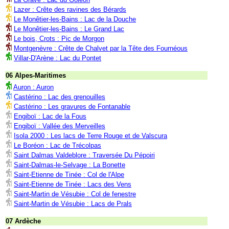
Lazer : Crête des ravines des Bérards
Le Monêtier-les-Bains : Lac de la Douche
Le Monêtier-les-Bains : Le Grand Lac
Le bois, Crots : Pic de Morgon
Montgenèvre : Crête de Chalvet par la Tête des Fournéous
Villar-D'Arène : Lac du Pontet
06 Alpes-Maritimes
Auron : Auron
Castérino : Lac des grenouilles
Castérino : Les gravures de Fontanable
Engiboï : Lac de la Fous
Engiboï : Vallée des Merveilles
Isola 2000 : Les lacs de Terre Rouge et de Valscura
Le Boréon : Lac de Trécolpas
Saint Dalmas Valdeblore : Traversée Du Pépoiri
Saint-Dalmas-le-Selvage : La Bonette
Saint-Etienne de Tinée : Col de l'Alpe
Saint-Etienne de Tinée : Lacs des Vens
Saint-Martin de Vésubie : Col de fenestre
Saint-Martin de Vésubie : Lacs de Prals
07 Ardèche