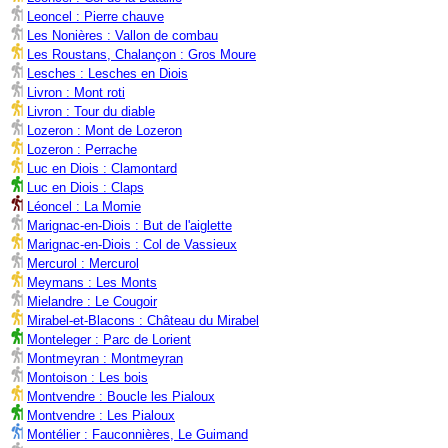
Leoncel : Pierre chauve
Les Nonières : Vallon de combau
Les Roustans, Chalançon : Gros Moure
Lesches : Lesches en Diois
Livron : Mont roti
Livron : Tour du diable
Lozeron : Mont de Lozeron
Lozeron : Perrache
Luc en Diois : Clamontard
Luc en Diois : Claps
Léoncel : La Momie
Marignac-en-Diois : But de l'aiglette
Marignac-en-Diois : Col de Vassieux
Mercurol : Mercurol
Meymans : Les Monts
Mielandre : Le Cougoir
Mirabel-et-Blacons : Château du Mirabel
Monteleger : Parc de Lorient
Montmeyran : Montmeyran
Montoison : Les bois
Montvendre : Boucle les Pialoux
Montvendre : Les Pialoux
Montélier : Fauconnières, Le Guimand