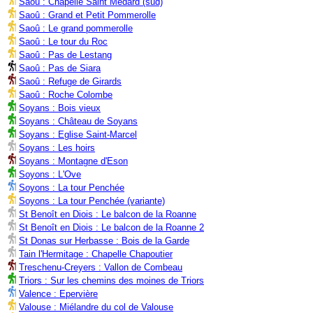
Saoû : Chapelle Saint Médard (sud)
Saoû : Grand et Petit Pommerolle
Saoû : Le grand pommerolle
Saoû : Le tour du Roc
Saoû : Pas de Lestang
Saoû : Pas de Siara
Saoû : Refuge de Girards
Saoû : Roche Colombe
Soyans : Bois vieux
Soyans : Château de Soyans
Soyans : Eglise Saint-Marcel
Soyans : Les hoirs
Soyans : Montagne d'Eson
Soyons : L'Ove
Soyons : La tour Penchée
Soyons : La tour Penchée (variante)
St Benoît en Diois : Le balcon de la Roanne
St Benoît en Diois : Le balcon de la Roanne 2
St Donas sur Herbasse : Bois de la Garde
Tain l'Hermitage : Chapelle Chapoutier
Treschenu-Creyers : Vallon de Combeau
Triors : Sur les chemins des moines de Triors
Valence : Epervière
Valouse : Miélandre du col de Valouse