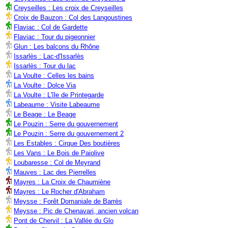
Creyseilles : Les croix de Creyseilles
Croix de Bauzon : Col des Langoustines
Flaviac : Col de Gardette
Flaviac : Tour du pigeonnier
Glun : Les balcons du Rhône
Issarlès : Lac-d'Issarlès
Issarlès : Tour du lac
La Voulte : Celles les bains
La Voulte : Dolce Via
La Voulte : L'île de Printegarde
Labeaume : Visite Labeaume
Le Beage : Le Beage
Le Pouzin : Serre du gouvernement
Le Pouzin : Serre du gouvernement 2
Les Estables : Cirque Des boutières
Les Vans : Le Bois de Paiolive
Loubaresse : Col de Meyrand
Mauves : Lac des Pierrelles
Mayres : La Croix de Chaumiène
Mayres : Le Rocher d'Abraham
Meysse : Forêt Domaniale de Barrès
Meysse : Pic de Chenavari, ancien volcan
Pont de Chervil : La Vallée du Glo