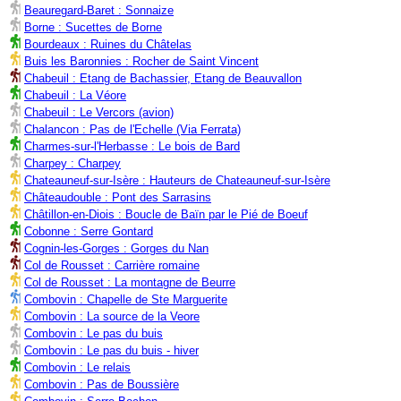
Beauregard-Baret : Sonnaize
Borne : Sucettes de Borne
Bourdeaux : Ruines du Châtelas
Buis les Baronnies : Rocher de Saint Vincent
Chabeuil : Etang de Bachassier, Etang de Beauvallon
Chabeuil : La Véore
Chabeuil : Le Vercors (avion)
Chalancon : Pas de l'Echelle (Via Ferrata)
Charmes-sur-l'Herbasse : Le bois de Bard
Charpey : Charpey
Chateauneuf-sur-Isère : Hauteurs de Chateauneuf-sur-Isère
Châteaudouble : Pont des Sarrasins
Châtillon-en-Diois : Boucle de Baïn par le Pié de Boeuf
Cobonne : Serre Gontard
Cognin-les-Gorges : Gorges du Nan
Col de Rousset : Carrière romaine
Col de Rousset : La montagne de Beurre
Combovin : Chapelle de Ste Marguerite
Combovin : La source de la Veore
Combovin : Le pas du buis
Combovin : Le pas du buis - hiver
Combovin : Le relais
Combovin : Pas de Boussière