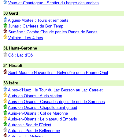
Vaux-et-Chantegrue : Sentier du berger des vaches
30 Gard
Aigues-Mortes : Tours et remparts
Junas : Carrieres du Bon Temp
Sumène : Combe Chaude par les Rancs de Banes
Valloire : Les 4 lacs
31 Haute-Garonne
Oô : Lac d'Oô
34 Hérault
Saint-Maurice-Navacelles : Belvédère de la Baume Oriol
38 Isère
Alpes-d'Huez : le Tour du Lac Besson au Lac Carrelet
Auris-en-Oisans : Auris station
Auris-en-Oisans : Cascades depuis le col de Sarennes
Auris-en-Oisans : Chapelle saint giraud
Auris-en-Oisans : Col de Maronne
Auris-en-Oisans : Le plateau d'Emparis
Autrans : Bec de l'Orient
Autrans : Pas de Bellecombe
Autrans : la Molière