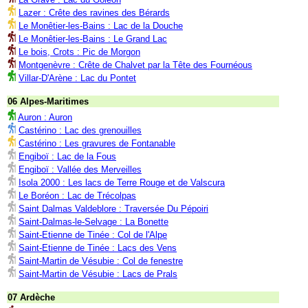
Lazer : Crête des ravines des Bérards
Le Monêtier-les-Bains : Lac de la Douche
Le Monêtier-les-Bains : Le Grand Lac
Le bois, Crots : Pic de Morgon
Montgenèvre : Crête de Chalvet par la Tête des Fournéous
Villar-D'Arène : Lac du Pontet
06 Alpes-Maritimes
Auron : Auron
Castérino : Lac des grenouilles
Castérino : Les gravures de Fontanable
Engiboï : Lac de la Fous
Engiboï : Vallée des Merveilles
Isola 2000 : Les lacs de Terre Rouge et de Valscura
Le Boréon : Lac de Trécolpas
Saint Dalmas Valdeblore : Traversée Du Pépoiri
Saint-Dalmas-le-Selvage : La Bonette
Saint-Etienne de Tinée : Col de l'Alpe
Saint-Etienne de Tinée : Lacs des Vens
Saint-Martin de Vésubie : Col de fenestre
Saint-Martin de Vésubie : Lacs de Prals
07 Ardèche