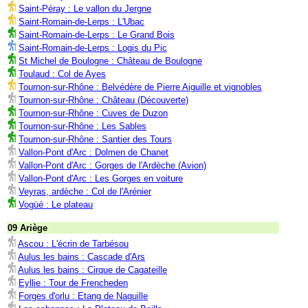
Saint-Péray : Le vallon du Jergne
Saint-Romain-de-Lerps : L'Ubac
Saint-Romain-de-Lerps : Le Grand Bois
Saint-Romain-de-Lerps : Logis du Pic
St Michel de Boulogne : Château de Boulogne
Toulaud : Col de Ayes
Tournon-sur-Rhône : Belvédère de Pierre Aiguille et vignobles
Tournon-sur-Rhône : Château (Découverte)
Tournon-sur-Rhône : Cuves de Duzon
Tournon-sur-Rhône : Les Sables
Tournon-sur-Rhône : Santier des Tours
Vallon-Pont d'Arc : Dolmen de Chanet
Vallon-Pont d'Arc : Gorges de l'Ardèche (Avion)
Vallon-Pont d'Arc : Les Gorges en voiture
Veyras, ardèche : Col de l'Arénier
Vogüé : Le plateau
09 Ariège
Ascou : L'écrin de Tarbésou
Aulus les bains : Cascade d'Ars
Aulus les bains : Cirque de Cagateille
Eyllie : Tour de Frencheden
Forges d'orlu : Etang de Naguille