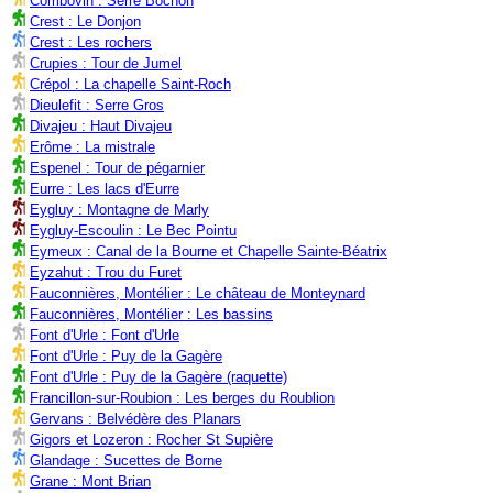
Combovin : Serre Bochon
Crest : Le Donjon
Crest : Les rochers
Crupies : Tour de Jumel
Crépol : La chapelle Saint-Roch
Dieulefit : Serre Gros
Divajeu : Haut Divajeu
Erôme : La mistrale
Espenel : Tour de pégarnier
Eurre : Les lacs d'Eurre
Eygluy : Montagne de Marly
Eygluy-Escoulin : Le Bec Pointu
Eymeux : Canal de la Bourne et Chapelle Sainte-Béatrix
Eyzahut : Trou du Furet
Fauconnières, Montélier : Le château de Monteynard
Fauconnières, Montélier : Les bassins
Font d'Urle : Font d'Urle
Font d'Urle : Puy de la Gagère
Font d'Urle : Puy de la Gagère (raquette)
Francillon-sur-Roubion : Les berges du Roublion
Gervans : Belvédère des Planars
Gigors et Lozeron : Rocher St Supière
Glandage : Sucettes de Borne
Grane : Mont Brian