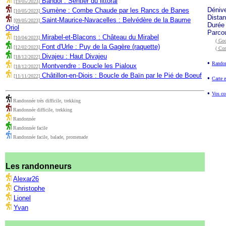
Bandol : Sentier du littoral
[19/05/2023]
Déniv
Sumène : Combe Chaude par les Rancs de Banes
[10/05/2023]
Dista
Saint-Maurice-Navacelles : Belvédère de la Baume
[09/05/2023]
Durée
Oriol
Parco
Mirabel-et-Blacons : Château du Mirabel
[10/04/2023]
( Goo
Font d'Urle : Puy de la Gagère (raquette)
[12/02/2023]
( Co
Divajeu : Haut Divajeu
[18/12/2022]
•
Randon
Montvendre : Boucle les Pialoux
[18/12/2022]
Châtillon-en-Diois : Boucle de Baïn par le Pié de Boeuf
[11/11/2022]
•
Carte e
•
Vos co
Randonnée très difficile, trekking
Randonnée difficile, trekking
Randonnée
Randonnée facile
Randonnée facile, balade, promenade
Les randonneurs
Alexar26
Christophe
Lionel
Yvan