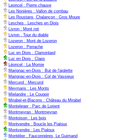
Leoncel : Pierre chauve
Les Nonières : Vallon de combau
Les Roustans, Chalançon : Gros Moure
Lesches : Lesches en Diois
Livron : Mont roti
Livron : Tour du diable
Lozeron : Mont de Lozeron
Lozeron : Perrache
Luc en Diois : Clamontard
Luc en Diois : Claps
Léoncel : La Momie
Marignac-en-Diois : But de l'aiglette
Marignac-en-Diois : Col de Vassieux
Mercurol : Mercurol
Meymans : Les Monts
Mielandre : Le Cougoir
Mirabel-et-Blacons : Château du Mirabel
Monteleger : Parc de Lorient
Montmeyran : Montmeyran
Montoison : Les bois
Montvendre : Boucle les Pialoux
Montvendre : Les Pialoux
Montélier : Fauconnières, Le Guimand