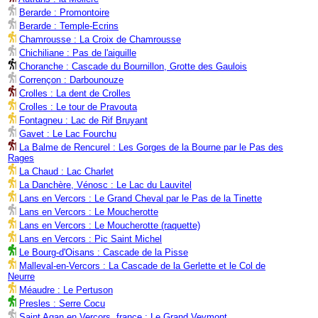
Berarde : Promontoire
Berarde : Temple-Ecrins
Chamrousse : La Croix de Chamrousse
Chichiliane : Pas de l'aiguille
Choranche : Cascade du Bournillon, Grotte des Gaulois
Corrençon : Darbounouze
Crolles : La dent de Crolles
Crolles : Le tour de Pravouta
Fontagneu : Lac de Rif Bruyant
Gavet : Le Lac Fourchu
La Balme de Rencurel : Les Gorges de la Bourne par le Pas des
Rages
La Chaud : Lac Charlet
La Danchère, Vénosc : Le Lac du Lauvitel
Lans en Vercors : Le Grand Cheval par le Pas de la Tinette
Lans en Vercors : Le Moucherotte
Lans en Vercors : Le Moucherotte (raquette)
Lans en Vercors : Pic Saint Michel
Le Bourg-d'Oisans : Cascade de la Pisse
Malleval-en-Vercors : La Cascade de la Gerlette et le Col de
Neurre
Méaudre : Le Pertuson
Presles : Serre Cocu
Saint Agan en Vercors, france : Le Grand Veymont