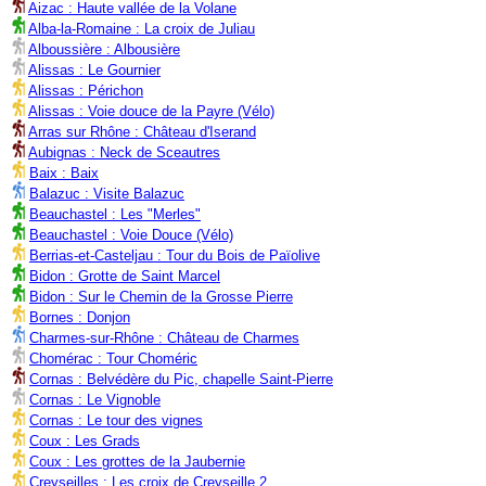
Aizac : Haute vallée de la Volane
Alba-la-Romaine : La croix de Juliau
Alboussière : Albousière
Alissas : Le Gournier
Alissas : Périchon
Alissas : Voie douce de la Payre (Vélo)
Arras sur Rhône : Château d'Iserand
Aubignas : Neck de Sceautres
Baix : Baix
Balazuc : Visite Balazuc
Beauchastel : Les "Merles"
Beauchastel : Voie Douce (Vélo)
Berrias-et-Casteljau : Tour du Bois de Païolive
Bidon : Grotte de Saint Marcel
Bidon : Sur le Chemin de la Grosse Pierre
Bornes : Donjon
Charmes-sur-Rhône : Château de Charmes
Chomérac : Tour Choméric
Cornas : Belvédère du Pic, chapelle Saint-Pierre
Cornas : Le Vignoble
Cornas : Le tour des vignes
Coux : Les Grads
Coux : Les grottes de la Jaubernie
Creyseilles : Les croix de Creyseille 2