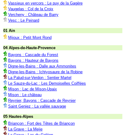
Vassieux en vercors : Le puy de la Gagère
Vaugelas : Col de la Croix
Vercheny : Château de Barry
Vesc : Le Peinard
01 Ain
Mijoux : Petit Mont Rond
04 Alpes-de-Haute-Provence
Bayons : Cascade du Forest
Bayons : Hauteur de Bayons
Digne-les-Bains : Dalle aux Ammonites
Digne-les-Bains : Ichtyosaure de la Robine
La Palud-sur-Verdon : Sentier Martel
Le Sauze-du-Lac : Les Demoiselles Coiffées
Mison : Lac de Mison-Upaix
Mison : Le château
Reynier, Bayons : Cascade de Reynier
Saint Geniez : La vallée sauvage
05 Hautes-Alpes
Briançon : Fort des Têtes de Briançon
La Grave : La Meije
La Grave : Lac du Goléon