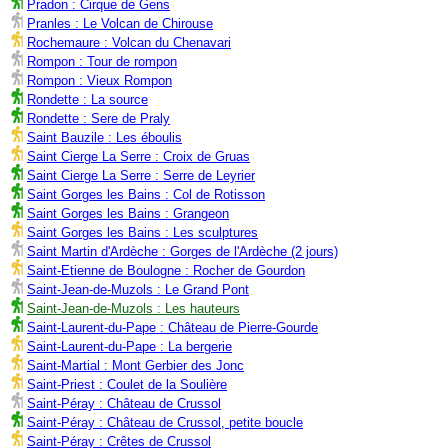
Pradon : Cirque de Gens
Pranles : Le Volcan de Chirouse
Rochemaure : Volcan du Chenavari
Rompon : Tour de rompon
Rompon : Vieux Rompon
Rondette : La source
Rondette : Sere de Praly
Saint Bauzile : Les éboulis
Saint Cierge La Serre : Croix de Gruas
Saint Cierge La Serre : Serre de Leyrier
Saint Gorges les Bains : Col de Rotisson
Saint Gorges les Bains : Grangeon
Saint Gorges les Bains : Les sculptures
Saint Martin d'Ardèche : Gorges de l'Ardèche (2 jours)
Saint-Etienne de Boulogne : Rocher de Gourdon
Saint-Jean-de-Muzols : Le Grand Pont
Saint-Jean-de-Muzols : Les hauteurs
Saint-Laurent-du-Pape : Château de Pierre-Gourde
Saint-Laurent-du-Pape : La bergerie
Saint-Martial : Mont Gerbier des Jonc
Saint-Priest : Coulet de la Soulière
Saint-Péray : Château de Crussol
Saint-Péray : Château de Crussol, petite boucle
Saint-Péray : Crêtes de Crussol