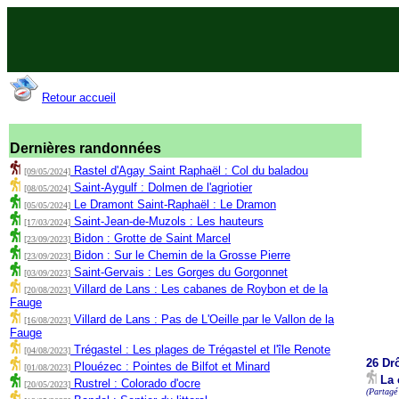
Retour accueil
Dernières randonnées
Rastel d'Agay Saint Raphaël : Col du baladou
[09/05/2024]
Saint-Aygulf : Dolmen de l'agriotier
[08/05/2024]
Le Dramont Saint-Raphaël : Le Dramon
[05/05/2024]
Saint-Jean-de-Muzols : Les hauteurs
[17/03/2024]
Bidon : Grotte de Saint Marcel
[23/09/2023]
Bidon : Sur le Chemin de la Grosse Pierre
[23/09/2023]
Saint-Gervais : Les Gorges du Gorgonnet
[03/09/2023]
Villard de Lans : Les cabanes de Roybon et de la
[20/08/2023]
Fauge
Villard de Lans : Pas de L'Oeille par le Vallon de la
[16/08/2023]
Fauge
Trégastel : Les plages de Trégastel et l'île Renote
[04/08/2023]
26 Dr
Plouézec : Pointes de Bilfot et Minard
[01/08/2023]
La 
Rustrel : Colorado d'ocre
[20/05/2023]
(Partagé