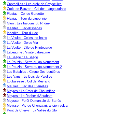
Creyseilles : Les croix de Creyseilles
Croix de Bauzon : Col des Langoustines
Flaviac : Col de Gardette
Flaviac : Tour du pigeonnier
Glun : Les balcons du Rhône
Issarlès : Lac-d'Issarlès
Issarlès : Tour du lac
La Voulte : Celles les bains
La Voulte : Dolce Via
La Voulte : L'île de Printegarde
Labeaume : Visite Labeaume
Le Beage : Le Beage
Le Pouzin : Serre du gouvernement
Le Pouzin : Serre du gouvernement 2
Les Estables : Cirque Des boutières
Les Vans : Le Bois de Paiolive
Loubaresse : Col de Meyrand
Mauves : Lac des Pierrelles
Mayres : La Croix de Chaumiène
Mayres : Le Rocher d'Abraham
Meysse : Forêt Domaniale de Barrès
Meysse : Pic de Chenavari, ancien volcan
Pont de Chervil : La Vallée du Glo