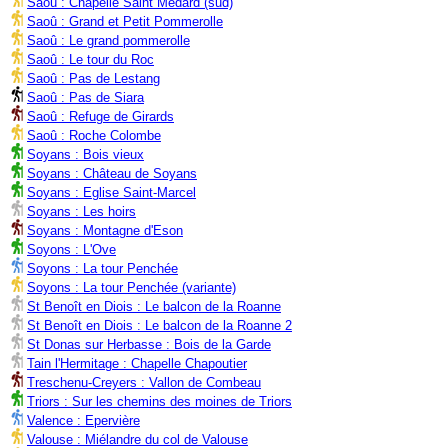
Saoû : Chapelle Saint Médard (sud)
Saoû : Grand et Petit Pommerolle
Saoû : Le grand pommerolle
Saoû : Le tour du Roc
Saoû : Pas de Lestang
Saoû : Pas de Siara
Saoû : Refuge de Girards
Saoû : Roche Colombe
Soyans : Bois vieux
Soyans : Château de Soyans
Soyans : Eglise Saint-Marcel
Soyans : Les hoirs
Soyans : Montagne d'Eson
Soyons : L'Ove
Soyons : La tour Penchée
Soyons : La tour Penchée (variante)
St Benoît en Diois : Le balcon de la Roanne
St Benoît en Diois : Le balcon de la Roanne 2
St Donas sur Herbasse : Bois de la Garde
Tain l'Hermitage : Chapelle Chapoutier
Treschenu-Creyers : Vallon de Combeau
Triors : Sur les chemins des moines de Triors
Valence : Epervière
Valouse : Miélandre du col de Valouse