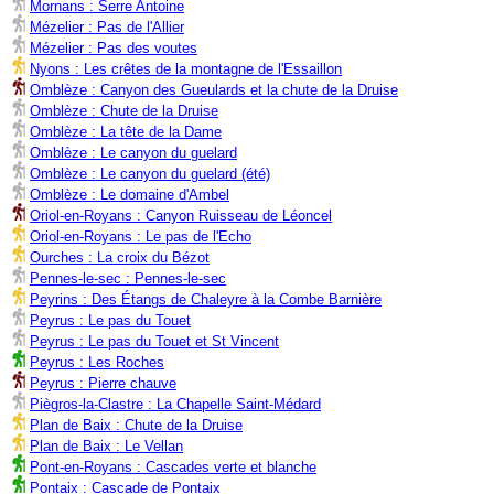
Mornans : Serre Antoine
Mézelier : Pas de l'Allier
Mézelier : Pas des voutes
Nyons : Les crêtes de la montagne de l'Essaillon
Omblèze : Canyon des Gueulards et la chute de la Druise
Omblèze : Chute de la Druise
Omblèze : La tête de la Dame
Omblèze : Le canyon du guelard
Omblèze : Le canyon du guelard (été)
Omblèze : Le domaine d'Ambel
Oriol-en-Royans : Canyon Ruisseau de Léoncel
Oriol-en-Royans : Le pas de l'Echo
Ourches : La croix du Bézot
Pennes-le-sec : Pennes-le-sec
Peyrins : Des Étangs de Chaleyre à la Combe Barnière
Peyrus : Le pas du Touet
Peyrus : Le pas du Touet et St Vincent
Peyrus : Les Roches
Peyrus : Pierre chauve
Piègros-la-Clastre : La Chapelle Saint-Médard
Plan de Baix : Chute de la Druise
Plan de Baix : Le Vellan
Pont-en-Royans : Cascades verte et blanche
Pontaix : Cascade de Pontaix