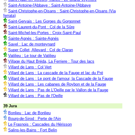
Saint-Antoine-l'Abbaye : Saint-Antoine-l'Abbaye
Saint-Christophe-en-Oisans : Saint-Christophe-en-Oisans (Via
ferrata)
Saint-Gervais : Les Gorges du Gorgonnet
Saint-Laurent-du-Pont : Col de la Sûre
Saint-Michel-les-Portes : Croix-Saint-Paul
Sainte-Agnés : Sainte-Agnés
Savel : Lac de monteynard
Super Collet, Allevard : Col de Claran
Vatilieu : Le tour de Vatilieu
Village du Haut Bréda, La Ferriere : Tour des lacs
Villard de Lans : Col Vert
Villard de Lans : La cascade de la Fauge et lac du Pré
Villard de Lans : Le pont de l'amour, la Cascade de la Fauge
Villard de Lans : Les cabanes de Roybon et de la Fauge
Villard de Lans : Pas de L'Oeille par le Vallon de la Fauge
Villard de Lans : Pas de l'Oeille
39 Jura
Bonlieu : Lac de Bonlieu
Bourg-de-Sirod : Perte de l'Ain
Le Frasnois : Cascades du Hérisson
Salins-les-Bains : Fort Belin