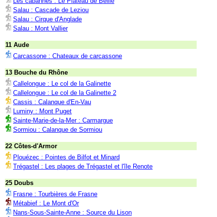
Les cabannes : Le Plateau de Beille
Salau : Cascade de Leziou
Salau : Cirque d'Anglade
Salau : Mont Vallier
11 Aude
Carcassone : Chateaux de carcassone
13 Bouche du Rhône
Callelongue : Le col de la Galinette
Callelongue : Le col de la Galinette 2
Cassis : Calanque d'En-Vau
Luminy : Mont Puget
Sainte-Marie-de-la-Mer : Carmargue
Sormiou : Calanque de Sormiou
22 Côtes-d'Armor
Plouézec : Pointes de Bilfot et Minard
Trégastel : Les plages de Trégastel et l'île Renote
25 Doubs
Frasne : Tourbières de Frasne
Métabief : Le Mont d'Or
Nans-Sous-Sainte-Anne : Source du Lison