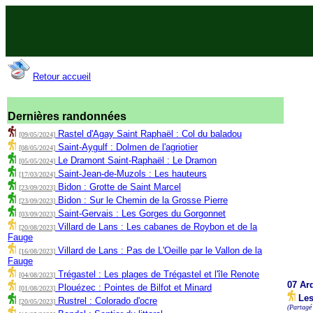
Retour accueil
Dernières randonnées
Rastel d'Agay Saint Raphaël : Col du baladou
[09/05/2024]
Saint-Aygulf : Dolmen de l'agriotier
[08/05/2024]
Le Dramont Saint-Raphaël : Le Dramon
[05/05/2024]
Saint-Jean-de-Muzols : Les hauteurs
[17/03/2024]
Bidon : Grotte de Saint Marcel
[23/09/2023]
Bidon : Sur le Chemin de la Grosse Pierre
[23/09/2023]
Saint-Gervais : Les Gorges du Gorgonnet
[03/09/2023]
Villard de Lans : Les cabanes de Roybon et de la
[20/08/2023]
Fauge
Villard de Lans : Pas de L'Oeille par le Vallon de la
[16/08/2023]
Fauge
Trégastel : Les plages de Trégastel et l'île Renote
[04/08/2023]
07 Ar
Plouézec : Pointes de Bilfot et Minard
[01/08/2023]
Les
Rustrel : Colorado d'ocre
[20/05/2023]
(Partagé