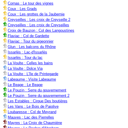
Cornas : Le tour des vignes
Coux : Les Grads
Coux : Les grottes de la Jaubernie
Creyseilles : Les croix de Creyseille 2
Creyseilles : Les croix de Creyseilles
Croix de Bauzon : Col des Langoustines
Flaviac : Col de Gardette
Flaviac : Tour du pigeonnier
Glun : Les balcons du Rhône
Issarlès : Lac-d'Issarlès
Issarlès : Tour du lac
La Voulte : Celles les bains
La Voulte : Dolce Via
La Voulte : L'île de Printegarde
Labeaume : Visite Labeaume
Le Beage : Le Beage
Le Pouzin : Serre du gouvernement
Le Pouzin : Serre du gouvernement 2
Les Estables : Cirque Des boutières
Les Vans : Le Bois de Paiolive
Loubaresse : Col de Meyrand
Mauves : Lac des Pierrelles
Mayres : La Croix de Chaumiène