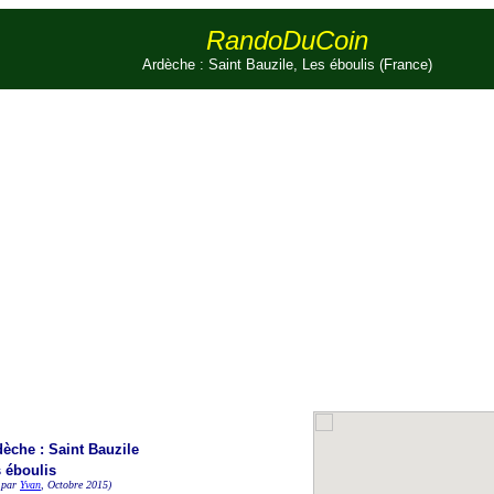
RandoDuCoin
Ardèche : Saint Bauzile, Les éboulis (France)
dèche : Saint Bauzile
 éboulis
 par
Yvan
, Octobre 2015)