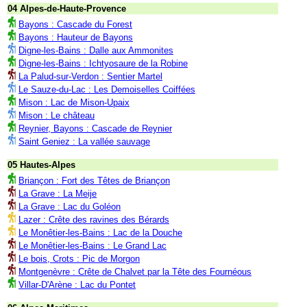
04 Alpes-de-Haute-Provence
Bayons : Cascade du Forest
Bayons : Hauteur de Bayons
Digne-les-Bains : Dalle aux Ammonites
Digne-les-Bains : Ichtyosaure de la Robine
La Palud-sur-Verdon : Sentier Martel
Le Sauze-du-Lac : Les Demoiselles Coiffées
Mison : Lac de Mison-Upaix
Mison : Le château
Reynier, Bayons : Cascade de Reynier
Saint Geniez : La vallée sauvage
05 Hautes-Alpes
Briançon : Fort des Têtes de Briançon
La Grave : La Meije
La Grave : Lac du Goléon
Lazer : Crête des ravines des Bérards
Le Monêtier-les-Bains : Lac de la Douche
Le Monêtier-les-Bains : Le Grand Lac
Le bois, Crots : Pic de Morgon
Montgenèvre : Crête de Chalvet par la Tête des Fournéous
Villar-D'Arène : Lac du Pontet