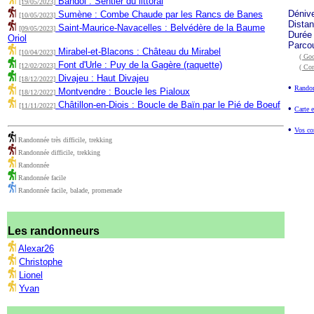
Bandol : Sentier du littoral
[19/05/2023]
Déniv
Sumène : Combe Chaude par les Rancs de Banes
[10/05/2023]
Dista
Saint-Maurice-Navacelles : Belvédère de la Baume
[09/05/2023]
Durée
Oriol
Parco
Mirabel-et-Blacons : Château du Mirabel
[10/04/2023]
( Goo
Font d'Urle : Puy de la Gagère (raquette)
[12/02/2023]
( Co
Divajeu : Haut Divajeu
[18/12/2022]
•
Randon
Montvendre : Boucle les Pialoux
[18/12/2022]
Châtillon-en-Diois : Boucle de Baïn par le Pié de Boeuf
[11/11/2022]
•
Carte e
•
Vos co
Randonnée très difficile, trekking
Randonnée difficile, trekking
Randonnée
Randonnée facile
Randonnée facile, balade, promenade
Les randonneurs
Alexar26
Christophe
Lionel
Yvan