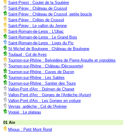
Saint-Priest : Coulet de la Soulière
Saint-Péray : Château de Crussol
Saint-Péray : Château de Crussol, petite boucle
Saint-Péray : Crêtes de Crussol
Saint-Péray : Le vallon du Jergne
Saint-Romain-de-Lerps : L'Ubac
Saint-Romain-de-Lerps : Le Grand Bois
Saint-Romain-de-Lerps : Logis du Pic
St Michel de Boulogne : Château de Boulogne
Toulaud : Col de Ayes
Tournon-sur-Rhône : Belvédère de Pierre Aiguille et vignobles
Tournon-sur-Rhône : Château (Découverte)
Tournon-sur-Rhône : Cuves de Duzon
Tournon-sur-Rhône : Les Sables
Tournon-sur-Rhône : Santier des Tours
Vallon-Pont d'Arc : Dolmen de Chanet
Vallon-Pont d'Arc : Gorges de l'Ardèche (Avion)
Vallon-Pont d'Arc : Les Gorges en voiture
Veyras, ardèche : Col de l'Arénier
Vogüé : Le plateau
01 Ain
Mijoux : Petit Mont Rond