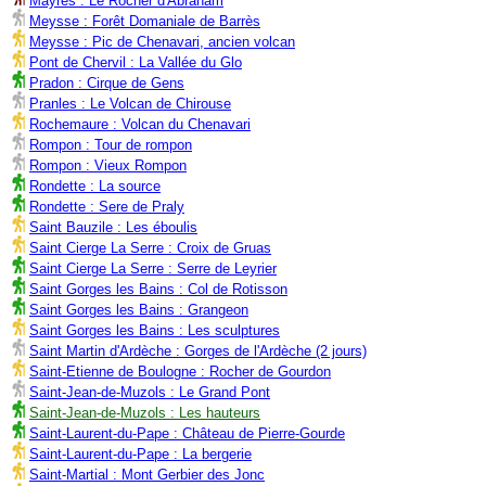
Mayres : Le Rocher d'Abraham
Meysse : Forêt Domaniale de Barrès
Meysse : Pic de Chenavari, ancien volcan
Pont de Chervil : La Vallée du Glo
Pradon : Cirque de Gens
Pranles : Le Volcan de Chirouse
Rochemaure : Volcan du Chenavari
Rompon : Tour de rompon
Rompon : Vieux Rompon
Rondette : La source
Rondette : Sere de Praly
Saint Bauzile : Les éboulis
Saint Cierge La Serre : Croix de Gruas
Saint Cierge La Serre : Serre de Leyrier
Saint Gorges les Bains : Col de Rotisson
Saint Gorges les Bains : Grangeon
Saint Gorges les Bains : Les sculptures
Saint Martin d'Ardèche : Gorges de l'Ardèche (2 jours)
Saint-Etienne de Boulogne : Rocher de Gourdon
Saint-Jean-de-Muzols : Le Grand Pont
Saint-Jean-de-Muzols : Les hauteurs
Saint-Laurent-du-Pape : Château de Pierre-Gourde
Saint-Laurent-du-Pape : La bergerie
Saint-Martial : Mont Gerbier des Jonc