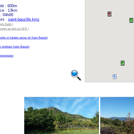
elé : 600m
nce : 13km
 : 04h00
urs :
saint-bauzille.kmz
gle Earth )
nvertir un kml en GPX )
nées et balades autour de Saint Bauzile
t itinéraire Saint Bauzile
mmentaires