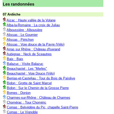
Les randonnées
07 Ardèche
Aizac : Haute vallée de la Volane
Alba-la-Romaine : La croix de Juliau
Alboussière : Albousière
Alissas : Le Gournier
Alissas : Périchon
Alissas : Voie douce de la Payre (Vélo)
Arras sur Rhône : Château d'Iserand
Aubignas : Neck de Sceautres
Baix : Baix
Balazuc : Visite Balazuc
Beauchastel : Les "Merles"
Beauchastel : Voie Douce (Vélo)
Berrias-et-Casteljau : Tour du Bois de Païolive
Bidon : Grotte de Saint Marcel
Bidon : Sur le Chemin de la Grosse Pierre
Bornes : Donjon
Charmes-sur-Rhône : Château de Charmes
Chomérac : Tour Choméric
Cornas : Belvédère du Pic, chapelle Saint-Pierre
Cornas : Le Vignoble