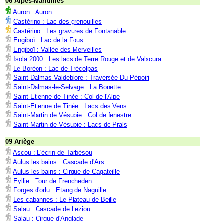
06 Alpes-Maritimes
Auron : Auron
Castérino : Lac des grenouilles
Castérino : Les gravures de Fontanable
Engiboï : Lac de la Fous
Engiboï : Vallée des Merveilles
Isola 2000 : Les lacs de Terre Rouge et de Valscura
Le Boréon : Lac de Trécolpas
Saint Dalmas Valdeblore : Traversée Du Pépoiri
Saint-Dalmas-le-Selvage : La Bonette
Saint-Etienne de Tinée : Col de l'Alpe
Saint-Etienne de Tinée : Lacs des Vens
Saint-Martin de Vésubie : Col de fenestre
Saint-Martin de Vésubie : Lacs de Prals
09 Ariège
Ascou : L'écrin de Tarbésou
Aulus les bains : Cascade d'Ars
Aulus les bains : Cirque de Cagateille
Eyllie : Tour de Frencheden
Forges d'orlu : Etang de Naguille
Les cabannes : Le Plateau de Beille
Salau : Cascade de Leziou
Salau : Cirque d'Anglade