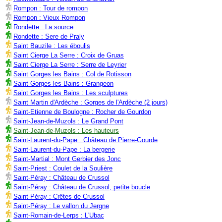
Rompon : Tour de rompon
Rompon : Vieux Rompon
Rondette : La source
Rondette : Sere de Praly
Saint Bauzile : Les éboulis
Saint Cierge La Serre : Croix de Gruas
Saint Cierge La Serre : Serre de Leyrier
Saint Gorges les Bains : Col de Rotisson
Saint Gorges les Bains : Grangeon
Saint Gorges les Bains : Les sculptures
Saint Martin d'Ardèche : Gorges de l'Ardèche (2 jours)
Saint-Etienne de Boulogne : Rocher de Gourdon
Saint-Jean-de-Muzols : Le Grand Pont
Saint-Jean-de-Muzols : Les hauteurs
Saint-Laurent-du-Pape : Château de Pierre-Gourde
Saint-Laurent-du-Pape : La bergerie
Saint-Martial : Mont Gerbier des Jonc
Saint-Priest : Coulet de la Soulière
Saint-Péray : Château de Crussol
Saint-Péray : Château de Crussol, petite boucle
Saint-Péray : Crêtes de Crussol
Saint-Péray : Le vallon du Jergne
Saint-Romain-de-Lerps : L'Ubac