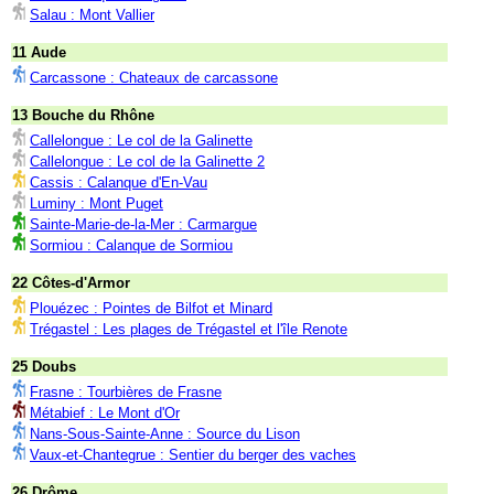
Salau : Mont Vallier
11 Aude
Carcassone : Chateaux de carcassone
13 Bouche du Rhône
Callelongue : Le col de la Galinette
Callelongue : Le col de la Galinette 2
Cassis : Calanque d'En-Vau
Luminy : Mont Puget
Sainte-Marie-de-la-Mer : Carmargue
Sormiou : Calanque de Sormiou
22 Côtes-d'Armor
Plouézec : Pointes de Bilfot et Minard
Trégastel : Les plages de Trégastel et l'île Renote
25 Doubs
Frasne : Tourbières de Frasne
Métabief : Le Mont d'Or
Nans-Sous-Sainte-Anne : Source du Lison
Vaux-et-Chantegrue : Sentier du berger des vaches
26 Drôme