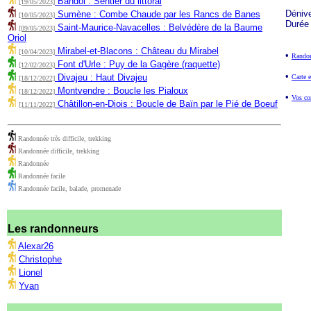
Bandol : Sentier du littoral
[19/05/2023]
Déniv
Sumène : Combe Chaude par les Rancs de Banes
[10/05/2023]
Durée
Saint-Maurice-Navacelles : Belvédère de la Baume
[09/05/2023]
Oriol
Mirabel-et-Blacons : Château du Mirabel
[10/04/2023]
•
Randon
Font d'Urle : Puy de la Gagère (raquette)
[12/02/2023]
•
Divajeu : Haut Divajeu
Carte e
[18/12/2022]
Montvendre : Boucle les Pialoux
[18/12/2022]
•
Vos co
Châtillon-en-Diois : Boucle de Baïn par le Pié de Boeuf
[11/11/2022]
Randonnée très difficile, trekking
Randonnée difficile, trekking
Randonnée
Randonnée facile
Randonnée facile, balade, promenade
Les randonneurs
Alexar26
Christophe
Lionel
Yvan