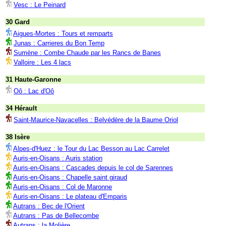
Vesc : Le Peinard
30 Gard
Aigues-Mortes : Tours et remparts
Junas : Carrieres du Bon Temp
Sumène : Combe Chaude par les Rancs de Banes
Valloire : Les 4 lacs
31 Haute-Garonne
Oô : Lac d'Oô
34 Hérault
Saint-Maurice-Navacelles : Belvédère de la Baume Oriol
38 Isère
Alpes-d'Huez : le Tour du Lac Besson au Lac Carrelet
Auris-en-Oisans : Auris station
Auris-en-Oisans : Cascades depuis le col de Sarennes
Auris-en-Oisans : Chapelle saint giraud
Auris-en-Oisans : Col de Maronne
Auris-en-Oisans : Le plateau d'Emparis
Autrans : Bec de l'Orient
Autrans : Pas de Bellecombe
Autrans : la Molière