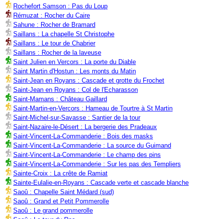
Rochefort Samson : Pas du Loup
Rémuzat : Rocher du Caire
Sahune : Rocher de Bramard
Saillans : La chapelle St Christophe
Saillans : Le tour de Chabrier
Saillans : Rocher de la laveuse
Saint Julien en Vercors : La porte du Diable
Saint Martin d'Hostun : Les monts du Matin
Saint-Jean en Royans : Cascade et grotte du Frochet
Saint-Jean en Royans : Col de l'Echarasson
Saint-Mamans : Château Gaillard
Saint-Martin-en-Vercors : Hameau de Tourtre à St Martin
Saint-Michel-sur-Savasse : Santier de la tour
Saint-Nazaire-le-Désert : La bergerie des Pradeaux
Saint-Vincent-La-Commanderie : Bois des masks
Saint-Vincent-La-Commanderie : La source du Guimand
Saint-Vincent-La-Commanderie : Le champ des pins
Saint-Vincent-La-Commanderie : Sur les pas des Templiers
Sainte-Croix : La crête de Ramiat
Sainte-Eulalie-en-Royans : Cascade verte et cascade blanche
Saoû : Chapelle Saint Médard (sud)
Saoû : Grand et Petit Pommerolle
Saoû : Le grand pommerolle