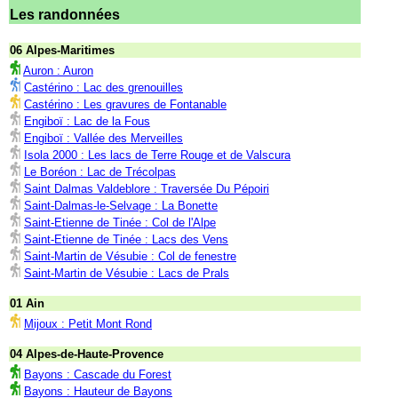
Les randonnées
06 Alpes-Maritimes
Auron : Auron
Castérino : Lac des grenouilles
Castérino : Les gravures de Fontanable
Engiboï : Lac de la Fous
Engiboï : Vallée des Merveilles
Isola 2000 : Les lacs de Terre Rouge et de Valscura
Le Boréon : Lac de Trécolpas
Saint Dalmas Valdeblore : Traversée Du Pépoiri
Saint-Dalmas-le-Selvage : La Bonette
Saint-Etienne de Tinée : Col de l'Alpe
Saint-Etienne de Tinée : Lacs des Vens
Saint-Martin de Vésubie : Col de fenestre
Saint-Martin de Vésubie : Lacs de Prals
01 Ain
Mijoux : Petit Mont Rond
04 Alpes-de-Haute-Provence
Bayons : Cascade du Forest
Bayons : Hauteur de Bayons