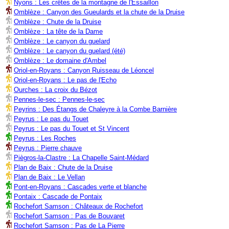
Nyons : Les crêtes de la montagne de l'Essaillon
Omblèze : Canyon des Gueulards et la chute de la Druise
Omblèze : Chute de la Druise
Omblèze : La tête de la Dame
Omblèze : Le canyon du guelard
Omblèze : Le canyon du guelard (été)
Omblèze : Le domaine d'Ambel
Oriol-en-Royans : Canyon Ruisseau de Léoncel
Oriol-en-Royans : Le pas de l'Echo
Ourches : La croix du Bézot
Pennes-le-sec : Pennes-le-sec
Peyrins : Des Étangs de Chaleyre à la Combe Barnière
Peyrus : Le pas du Touet
Peyrus : Le pas du Touet et St Vincent
Peyrus : Les Roches
Peyrus : Pierre chauve
Piègros-la-Clastre : La Chapelle Saint-Médard
Plan de Baix : Chute de la Druise
Plan de Baix : Le Vellan
Pont-en-Royans : Cascades verte et blanche
Pontaix : Cascade de Pontaix
Rochefort Samson : Châteaux de Rochefort
Rochefort Samson : Pas de Bouvaret
Rochefort Samson : Pas de La Pierre