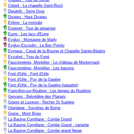
Crépol : La chapelle Saint-Roch
Dieulefit : Serre Gros
Divajeu : Haut Divajeu
Erôme : La mistrale
Espenel : Tour de pégarnier
Eurre : Les lacs d'Eurre
Eygluy : Montagne de Marly
Eygluy-Escoulin : Le Bec Pointu
Eymeux : Canal de la Bourne et Chapelle Sainte-Béatrix
Eyzahut : Trou du Furet
Fauconnières, Montélier : Le château de Monteynard
Fauconnières, Montélier : Les bassins
Font d'Urle : Font d'Urle
Font d'Urle : Puy de la Gagère
Font d'Urle : Puy de la Gagère (raquette)
Francillon-sur-Roubion : Les berges du Roublion
Gervans : Belvédère des Planars
Gigors et Lozeron : Rocher St Supière
Glandage : Sucettes de Borne
Grane : Mont Brian
La Baume Cornillane : Combe Grand
La Baume Cornillane : Combe Grand : variante
La Baume Cornillane : Combe grand Neige