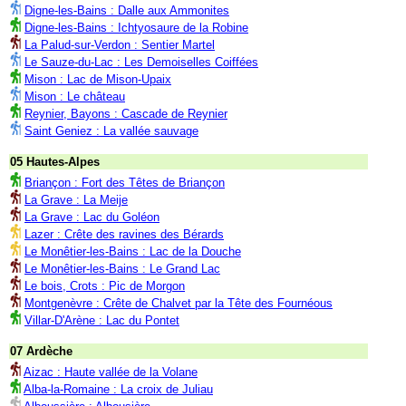
Digne-les-Bains : Dalle aux Ammonites
Digne-les-Bains : Ichtyosaure de la Robine
La Palud-sur-Verdon : Sentier Martel
Le Sauze-du-Lac : Les Demoiselles Coiffées
Mison : Lac de Mison-Upaix
Mison : Le château
Reynier, Bayons : Cascade de Reynier
Saint Geniez : La vallée sauvage
05 Hautes-Alpes
Briançon : Fort des Têtes de Briançon
La Grave : La Meije
La Grave : Lac du Goléon
Lazer : Crête des ravines des Bérards
Le Monêtier-les-Bains : Lac de la Douche
Le Monêtier-les-Bains : Le Grand Lac
Le bois, Crots : Pic de Morgon
Montgenèvre : Crête de Chalvet par la Tête des Fournéous
Villar-D'Arène : Lac du Pontet
07 Ardèche
Aizac : Haute vallée de la Volane
Alba-la-Romaine : La croix de Juliau