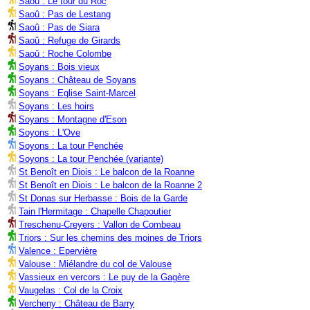
Saoû : Le tour du Roc
Saoû : Pas de Lestang
Saoû : Pas de Siara
Saoû : Refuge de Girards
Saoû : Roche Colombe
Soyans : Bois vieux
Soyans : Château de Soyans
Soyans : Eglise Saint-Marcel
Soyans : Les hoirs
Soyans : Montagne d'Eson
Soyons : L'Ove
Soyons : La tour Penchée
Soyons : La tour Penchée (variante)
St Benoît en Diois : Le balcon de la Roanne
St Benoît en Diois : Le balcon de la Roanne 2
St Donas sur Herbasse : Bois de la Garde
Tain l'Hermitage : Chapelle Chapoutier
Treschenu-Creyers : Vallon de Combeau
Triors : Sur les chemins des moines de Triors
Valence : Epervière
Valouse : Miélandre du col de Valouse
Vassieux en vercors : Le puy de la Gagère
Vaugelas : Col de la Croix
Vercheny : Château de Barry