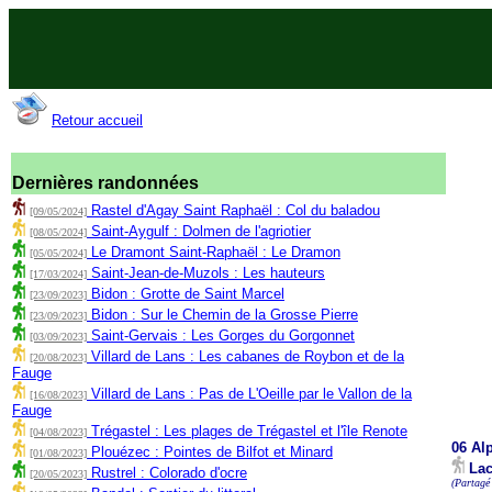
Retour accueil
Dernières randonnées
Rastel d'Agay Saint Raphaël : Col du baladou
[09/05/2024]
Saint-Aygulf : Dolmen de l'agriotier
[08/05/2024]
Le Dramont Saint-Raphaël : Le Dramon
[05/05/2024]
Saint-Jean-de-Muzols : Les hauteurs
[17/03/2024]
Bidon : Grotte de Saint Marcel
[23/09/2023]
Bidon : Sur le Chemin de la Grosse Pierre
[23/09/2023]
Saint-Gervais : Les Gorges du Gorgonnet
[03/09/2023]
Villard de Lans : Les cabanes de Roybon et de la
[20/08/2023]
Fauge
Villard de Lans : Pas de L'Oeille par le Vallon de la
[16/08/2023]
Fauge
Trégastel : Les plages de Trégastel et l'île Renote
[04/08/2023]
06 Al
Plouézec : Pointes de Bilfot et Minard
[01/08/2023]
Lac
Rustrel : Colorado d'ocre
[20/05/2023]
(Partagé