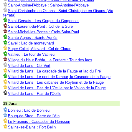
Saint-Antoine-l'Abbaye : Saint-Antoine-l'Abbaye
Saint-Christophe-en-Oisans : Saint-Christophe-en-Oisans (Via
ferrata)
Saint-Gervais : Les Gorges du Gorgonnet
Saint-Laurent-du-Pont : Col de la Sûre
Saint-Michel-les-Portes : Croix-Saint-Paul
Sainte-Agnés : Sainte-Agnés
Savel : Lac de monteynard
Super Collet, Allevard : Col de Claran
Vatilieu : Le tour de Vatilieu
Village du Haut Bréda, La Ferriere : Tour des lacs
Villard de Lans : Col Vert
Villard de Lans : La cascade de la Fauge et lac du Pré
Villard de Lans : Le pont de l'amour, la Cascade de la Fauge
Villard de Lans : Les cabanes de Roybon et de la Fauge
Villard de Lans : Pas de L'Oeille par le Vallon de la Fauge
Villard de Lans : Pas de l'Oeille
39 Jura
Bonlieu : Lac de Bonlieu
Bourg-de-Sirod : Perte de l'Ain
Le Frasnois : Cascades du Hérisson
Salins-les-Bains : Fort Belin