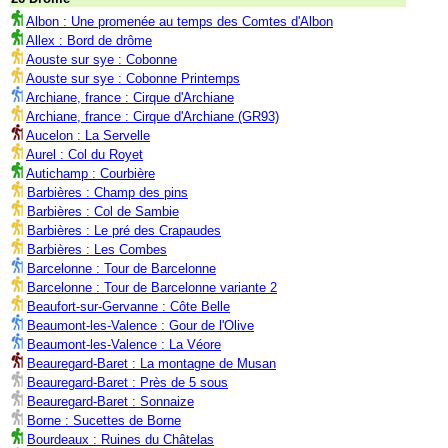
Albon : Une promenée au temps des Comtes d'Albon
Allex : Bord de drôme
Aouste sur sye : Cobonne
Aouste sur sye : Cobonne Printemps
Archiane, france : Cirque d'Archiane
Archiane, france : Cirque d'Archiane (GR93)
Aucelon : La Servelle
Aurel : Col du Royet
Autichamp : Courbière
Barbières : Champ des pins
Barbières : Col de Sambie
Barbières : Le pré des Crapaudes
Barbières : Les Combes
Barcelonne : Tour de Barcelonne
Barcelonne : Tour de Barcelonne variante 2
Beaufort-sur-Gervanne : Côte Belle
Beaumont-les-Valence : Gour de l'Olive
Beaumont-les-Valence : La Véore
Beauregard-Baret : La montagne de Musan
Beauregard-Baret : Près de 5 sous
Beauregard-Baret : Sonnaize
Borne : Sucettes de Borne
Bourdeaux : Ruines du Châtelas