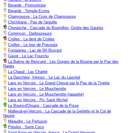
Berarde : Promontoire
Berarde : Temple-Ecrins
Chamrousse : La Croix de Chamrousse
Chichiliane : Pas de l'aiguille
Choranche : Cascade du Bournillon, Grotte des Gaulois
Corrençon : Darbounouze
Crolles : La dent de Crolles
Crolles : Le tour de Pravouta
Fontagneu : Lac de Rif Bruyant
Gavet : Le Lac Fourchu
La Balme de Rencurel : Les Gorges de la Bourne par le Pas des
Rages
La Chaud : Lac Charlet
La Danchère, Vénosc : Le Lac du Lauvitel
Lans en Vercors : Le Grand Cheval par le Pas de la Tinette
Lans en Vercors : Le Moucherotte
Lans en Vercors : Le Moucherotte (raquette)
Lans en Vercors : Pic Saint Michel
Le Bourg-d'Oisans : Cascade de la Pisse
Malleval-en-Vercors : La Cascade de la Gerlette et le Col de
Neurre
Méaudre : Le Pertuson
Presles : Serre Cocu
Saint Agan en Vercors, france : Le Grand Veymont