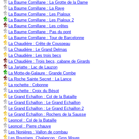
La Baume Cornillane : La Grotte de la Dame
La Baume Cornillane : La Raye
La Baume Cornillane : Les Pialoux
La Baume Cornillane : Les Pialoux 2
La Baume Cornillane : Les crêtes
La Baume Cornillane : Pas du pont
La Baume Cornillane : Tour de Barcelonne
La Chaudière : Crête de Couspeau
La Chaudière : Le Grand Delmas
La Chaudière : Les trois becs
La Chaudière : Trois becs, cabane de Girards
La Jarjatte : Lac de Lauzon
La Motte-de-Galaure : Grande Combe
La Roche Sainte Secret : La Lance
La rochette : Cobonne
La rochette : Croix du Bésot
Le Grand Echaillon : Col de la Bataille
Le Grand Echaillon : Le Grand Echaillon
Le Grand Echaillon : Le Grand Echaillon 2
Le Grand Echaillon : Rochers de la Sausse
Leoncel : Col de la Bataille
Leoncel : Pierre chauve
Les Nonières : Vallon de combau
Les Roustans, Chalançon : Gros Moure