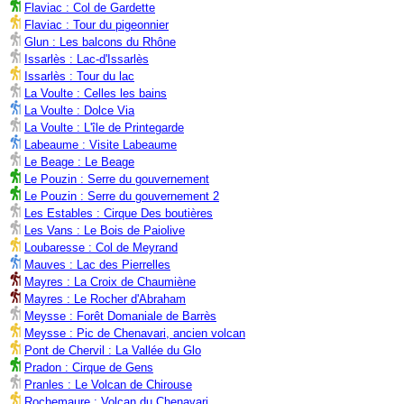
Flaviac : Col de Gardette
Flaviac : Tour du pigeonnier
Glun : Les balcons du Rhône
Issarlès : Lac-d'Issarlès
Issarlès : Tour du lac
La Voulte : Celles les bains
La Voulte : Dolce Via
La Voulte : L'île de Printegarde
Labeaume : Visite Labeaume
Le Beage : Le Beage
Le Pouzin : Serre du gouvernement
Le Pouzin : Serre du gouvernement 2
Les Estables : Cirque Des boutières
Les Vans : Le Bois de Paiolive
Loubaresse : Col de Meyrand
Mauves : Lac des Pierrelles
Mayres : La Croix de Chaumiène
Mayres : Le Rocher d'Abraham
Meysse : Forêt Domaniale de Barrès
Meysse : Pic de Chenavari, ancien volcan
Pont de Chervil : La Vallée du Glo
Pradon : Cirque de Gens
Pranles : Le Volcan de Chirouse
Rochemaure : Volcan du Chenavari