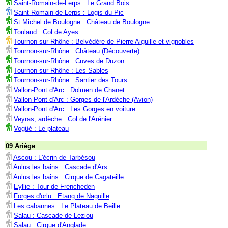
Saint-Romain-de-Lerps : Le Grand Bois
Saint-Romain-de-Lerps : Logis du Pic
St Michel de Boulogne : Château de Boulogne
Toulaud : Col de Ayes
Tournon-sur-Rhône : Belvédère de Pierre Aiguille et vignobles
Tournon-sur-Rhône : Château (Découverte)
Tournon-sur-Rhône : Cuves de Duzon
Tournon-sur-Rhône : Les Sables
Tournon-sur-Rhône : Santier des Tours
Vallon-Pont d'Arc : Dolmen de Chanet
Vallon-Pont d'Arc : Gorges de l'Ardèche (Avion)
Vallon-Pont d'Arc : Les Gorges en voiture
Veyras, ardèche : Col de l'Arénier
Vogüé : Le plateau
09 Ariège
Ascou : L'écrin de Tarbésou
Aulus les bains : Cascade d'Ars
Aulus les bains : Cirque de Cagateille
Eyllie : Tour de Frencheden
Forges d'orlu : Etang de Naguille
Les cabannes : Le Plateau de Beille
Salau : Cascade de Leziou
Salau : Cirque d'Anglade