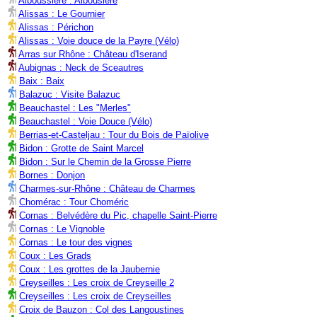
Alboussière : Albousière
Alissas : Le Gournier
Alissas : Périchon
Alissas : Voie douce de la Payre (Vélo)
Arras sur Rhône : Château d'Iserand
Aubignas : Neck de Sceautres
Baix : Baix
Balazuc : Visite Balazuc
Beauchastel : Les "Merles"
Beauchastel : Voie Douce (Vélo)
Berrias-et-Casteljau : Tour du Bois de Païolive
Bidon : Grotte de Saint Marcel
Bidon : Sur le Chemin de la Grosse Pierre
Bornes : Donjon
Charmes-sur-Rhône : Château de Charmes
Chomérac : Tour Choméric
Cornas : Belvédère du Pic, chapelle Saint-Pierre
Cornas : Le Vignoble
Cornas : Le tour des vignes
Coux : Les Grads
Coux : Les grottes de la Jaubernie
Creyseilles : Les croix de Creyseille 2
Creyseilles : Les croix de Creyseilles
Croix de Bauzon : Col des Langoustines