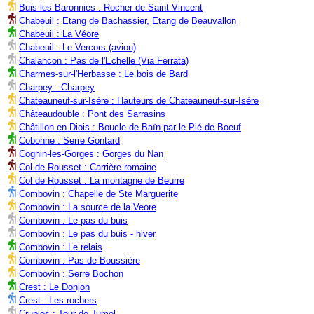
Buis les Baronnies : Rocher de Saint Vincent
Chabeuil : Etang de Bachassier, Etang de Beauvallon
Chabeuil : La Véore
Chabeuil : Le Vercors (avion)
Chalancon : Pas de l'Echelle (Via Ferrata)
Charmes-sur-l'Herbasse : Le bois de Bard
Charpey : Charpey
Chateauneuf-sur-Isère : Hauteurs de Chateauneuf-sur-Isère
Châteaudouble : Pont des Sarrasins
Châtillon-en-Diois : Boucle de Baïn par le Pié de Boeuf
Cobonne : Serre Gontard
Cognin-les-Gorges : Gorges du Nan
Col de Rousset : Carrière romaine
Col de Rousset : La montagne de Beurre
Combovin : Chapelle de Ste Marguerite
Combovin : La source de la Veore
Combovin : Le pas du buis
Combovin : Le pas du buis - hiver
Combovin : Le relais
Combovin : Pas de Boussière
Combovin : Serre Bochon
Crest : Le Donjon
Crest : Les rochers
Crupies : Tour de Jumel