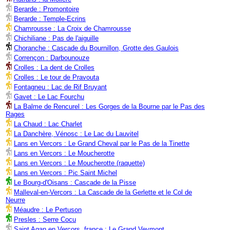
Berarde : Promontoire
Berarde : Temple-Ecrins
Chamrousse : La Croix de Chamrousse
Chichiliane : Pas de l'aiguille
Choranche : Cascade du Bournillon, Grotte des Gaulois
Corrençon : Darbounouze
Crolles : La dent de Crolles
Crolles : Le tour de Pravouta
Fontagneu : Lac de Rif Bruyant
Gavet : Le Lac Fourchu
La Balme de Rencurel : Les Gorges de la Bourne par le Pas des
Rages
La Chaud : Lac Charlet
La Danchère, Vénosc : Le Lac du Lauvitel
Lans en Vercors : Le Grand Cheval par le Pas de la Tinette
Lans en Vercors : Le Moucherotte
Lans en Vercors : Le Moucherotte (raquette)
Lans en Vercors : Pic Saint Michel
Le Bourg-d'Oisans : Cascade de la Pisse
Malleval-en-Vercors : La Cascade de la Gerlette et le Col de
Neurre
Méaudre : Le Pertuson
Presles : Serre Cocu
Saint Agan en Vercors, france : Le Grand Veymont