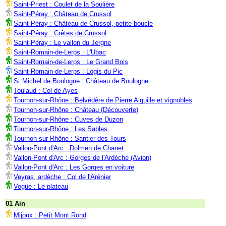
Saint-Priest : Coulet de la Soulière
Saint-Péray : Château de Crussol
Saint-Péray : Château de Crussol, petite boucle
Saint-Péray : Crêtes de Crussol
Saint-Péray : Le vallon du Jergne
Saint-Romain-de-Lerps : L'Ubac
Saint-Romain-de-Lerps : Le Grand Bois
Saint-Romain-de-Lerps : Logis du Pic
St Michel de Boulogne : Château de Boulogne
Toulaud : Col de Ayes
Tournon-sur-Rhône : Belvédère de Pierre Aiguille et vignobles
Tournon-sur-Rhône : Château (Découverte)
Tournon-sur-Rhône : Cuves de Duzon
Tournon-sur-Rhône : Les Sables
Tournon-sur-Rhône : Santier des Tours
Vallon-Pont d'Arc : Dolmen de Chanet
Vallon-Pont d'Arc : Gorges de l'Ardèche (Avion)
Vallon-Pont d'Arc : Les Gorges en voiture
Veyras, ardèche : Col de l'Arénier
Vogüé : Le plateau
01 Ain
Mijoux : Petit Mont Rond