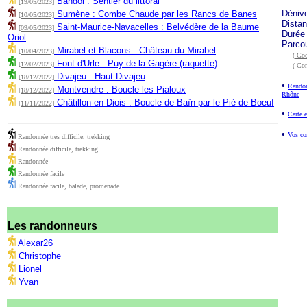
Bandol : Sentier du littoral
[19/05/2023]
Déniv
Sumène : Combe Chaude par les Rancs de Banes
[10/05/2023]
Dista
Saint-Maurice-Navacelles : Belvédère de la Baume
[09/05/2023]
Durée
Oriol
Parco
Mirabel-et-Blacons : Château du Mirabel
[10/04/2023]
( Goo
Font d'Urle : Puy de la Gagère (raquette)
[12/02/2023]
( Co
Divajeu : Haut Divajeu
[18/12/2022]
•
Randon
Montvendre : Boucle les Pialoux
[18/12/2022]
Rhône
Châtillon-en-Diois : Boucle de Baïn par le Pié de Boeuf
[11/11/2022]
•
Carte 
•
Vos co
Randonnée très difficile, trekking
Randonnée difficile, trekking
Randonnée
Randonnée facile
Randonnée facile, balade, promenade
Les randonneurs
Alexar26
Christophe
Lionel
Yvan