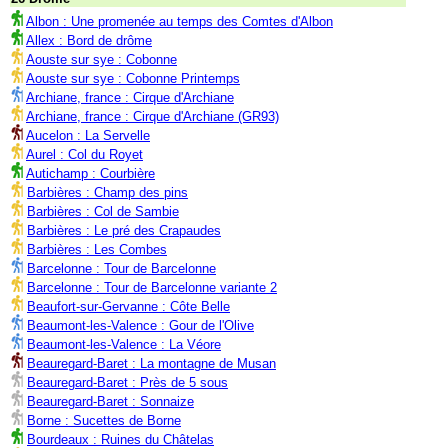
Albon : Une promenée au temps des Comtes d'Albon
Allex : Bord de drôme
Aouste sur sye : Cobonne
Aouste sur sye : Cobonne Printemps
Archiane, france : Cirque d'Archiane
Archiane, france : Cirque d'Archiane (GR93)
Aucelon : La Servelle
Aurel : Col du Royet
Autichamp : Courbière
Barbières : Champ des pins
Barbières : Col de Sambie
Barbières : Le pré des Crapaudes
Barbières : Les Combes
Barcelonne : Tour de Barcelonne
Barcelonne : Tour de Barcelonne variante 2
Beaufort-sur-Gervanne : Côte Belle
Beaumont-les-Valence : Gour de l'Olive
Beaumont-les-Valence : La Véore
Beauregard-Baret : La montagne de Musan
Beauregard-Baret : Près de 5 sous
Beauregard-Baret : Sonnaize
Borne : Sucettes de Borne
Bourdeaux : Ruines du Châtelas