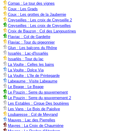
Cornas : Le tour des vignes
Coux : Les Grads
Coux : Les grottes de la Jaubernie
Creyseilles : Les croix de Creyseille 2
Creyseilles : Les croix de Creyseilles
Croix de Bauzon : Col des Langoustines
Flaviac : Col de Gardette
Flaviac : Tour du pigeonnier
Glun : Les balcons du Rhône
Issarlès : Lac-d'Issarlès
Issarlès : Tour du lac
La Voulte : Celles les bains
La Voulte : Dolce Via
La Voulte : L'île de Printegarde
Labeaume : Visite Labeaume
Le Beage : Le Beage
Le Pouzin : Serre du gouvernement
Le Pouzin : Serre du gouvernement 2
Les Estables : Cirque Des boutières
Les Vans : Le Bois de Paiolive
Loubaresse : Col de Meyrand
Mauves : Lac des Pierrelles
Mayres : La Croix de Chaumiène