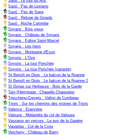
Saoû : Le tour du Roc
Saoû : Pas de Lestang
Saoû : Pas de Siara
Saoû : Refuge de Girards
Saoû : Roche Colombe
Soyans : Bois vieux
Soyans : Château de Soyans
Soyans : Eglise Saint-Marcel
Soyans : Les hoirs
Soyans : Montagne d'Eson
Soyons : L'Ove
Soyons : La tour Penchée
Soyons : La tour Penchée (variante)
St Benoît en Diois : Le balcon de la Roanne
St Benoît en Diois : Le balcon de la Roanne 2
St Donas sur Herbasse : Bois de la Garde
Tain l'Hermitage : Chapelle Chapoutier
Treschenu-Creyers : Vallon de Combeau
Triors : Sur les chemins des moines de Triors
Valence : Epervière
Valouse : Miélandre du col de Valouse
Vassieux en vercors : Le puy de la Gagère
Vaugelas : Col de la Croix
Vercheny : Château de Barry