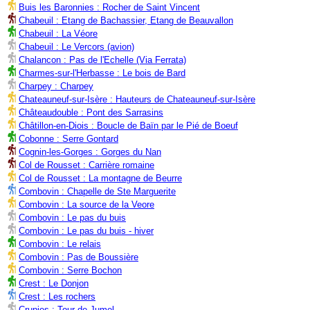
Buis les Baronnies : Rocher de Saint Vincent
Chabeuil : Etang de Bachassier, Etang de Beauvallon
Chabeuil : La Véore
Chabeuil : Le Vercors (avion)
Chalancon : Pas de l'Echelle (Via Ferrata)
Charmes-sur-l'Herbasse : Le bois de Bard
Charpey : Charpey
Chateauneuf-sur-Isère : Hauteurs de Chateauneuf-sur-Isère
Châteaudouble : Pont des Sarrasins
Châtillon-en-Diois : Boucle de Baïn par le Pié de Boeuf
Cobonne : Serre Gontard
Cognin-les-Gorges : Gorges du Nan
Col de Rousset : Carrière romaine
Col de Rousset : La montagne de Beurre
Combovin : Chapelle de Ste Marguerite
Combovin : La source de la Veore
Combovin : Le pas du buis
Combovin : Le pas du buis - hiver
Combovin : Le relais
Combovin : Pas de Boussière
Combovin : Serre Bochon
Crest : Le Donjon
Crest : Les rochers
Crupies : Tour de Jumel