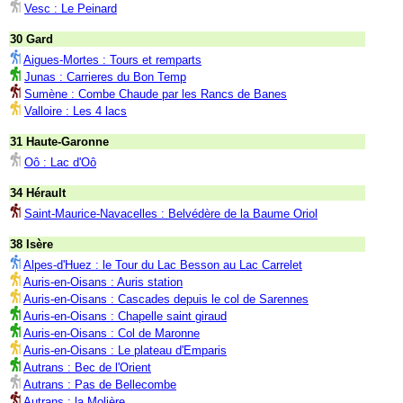
Vesc : Le Peinard
30 Gard
Aigues-Mortes : Tours et remparts
Junas : Carrieres du Bon Temp
Sumène : Combe Chaude par les Rancs de Banes
Valloire : Les 4 lacs
31 Haute-Garonne
Oô : Lac d'Oô
34 Hérault
Saint-Maurice-Navacelles : Belvédère de la Baume Oriol
38 Isère
Alpes-d'Huez : le Tour du Lac Besson au Lac Carrelet
Auris-en-Oisans : Auris station
Auris-en-Oisans : Cascades depuis le col de Sarennes
Auris-en-Oisans : Chapelle saint giraud
Auris-en-Oisans : Col de Maronne
Auris-en-Oisans : Le plateau d'Emparis
Autrans : Bec de l'Orient
Autrans : Pas de Bellecombe
Autrans : la Molière