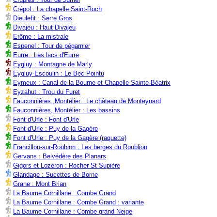
Crépol : La chapelle Saint-Roch
Dieulefit : Serre Gros
Divajeu : Haut Divajeu
Erôme : La mistrale
Espenel : Tour de pégarnier
Eurre : Les lacs d'Eurre
Eygluy : Montagne de Marly
Eygluy-Escoulin : Le Bec Pointu
Eymeux : Canal de la Bourne et Chapelle Sainte-Béatrix
Eyzahut : Trou du Furet
Fauconnières, Montélier : Le château de Monteynard
Fauconnières, Montélier : Les bassins
Font d'Urle : Font d'Urle
Font d'Urle : Puy de la Gagère
Font d'Urle : Puy de la Gagère (raquette)
Francillon-sur-Roubion : Les berges du Roublion
Gervans : Belvédère des Planars
Gigors et Lozeron : Rocher St Supière
Glandage : Sucettes de Borne
Grane : Mont Brian
La Baume Cornillane : Combe Grand
La Baume Cornillane : Combe Grand : variante
La Baume Cornillane : Combe grand Neige