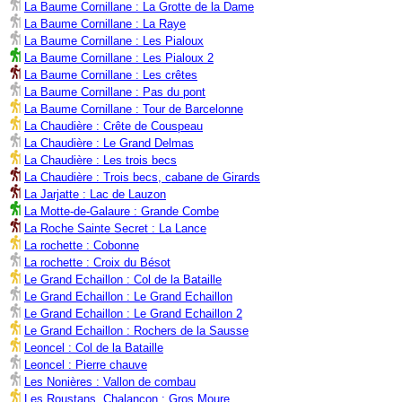
La Baume Cornillane : La Grotte de la Dame
La Baume Cornillane : La Raye
La Baume Cornillane : Les Pialoux
La Baume Cornillane : Les Pialoux 2
La Baume Cornillane : Les crêtes
La Baume Cornillane : Pas du pont
La Baume Cornillane : Tour de Barcelonne
La Chaudière : Crête de Couspeau
La Chaudière : Le Grand Delmas
La Chaudière : Les trois becs
La Chaudière : Trois becs, cabane de Girards
La Jarjatte : Lac de Lauzon
La Motte-de-Galaure : Grande Combe
La Roche Sainte Secret : La Lance
La rochette : Cobonne
La rochette : Croix du Bésot
Le Grand Echaillon : Col de la Bataille
Le Grand Echaillon : Le Grand Echaillon
Le Grand Echaillon : Le Grand Echaillon 2
Le Grand Echaillon : Rochers de la Sausse
Leoncel : Col de la Bataille
Leoncel : Pierre chauve
Les Nonières : Vallon de combau
Les Roustans, Chalançon : Gros Moure