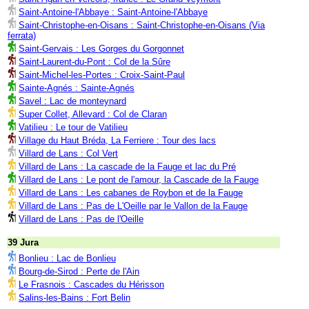
Saint-Antoine-l'Abbaye : Saint-Antoine-l'Abbaye
Saint-Christophe-en-Oisans : Saint-Christophe-en-Oisans (Via
ferrata)
Saint-Gervais : Les Gorges du Gorgonnet
Saint-Laurent-du-Pont : Col de la Sûre
Saint-Michel-les-Portes : Croix-Saint-Paul
Sainte-Agnés : Sainte-Agnés
Savel : Lac de monteynard
Super Collet, Allevard : Col de Claran
Vatilieu : Le tour de Vatilieu
Village du Haut Bréda, La Ferriere : Tour des lacs
Villard de Lans : Col Vert
Villard de Lans : La cascade de la Fauge et lac du Pré
Villard de Lans : Le pont de l'amour, la Cascade de la Fauge
Villard de Lans : Les cabanes de Roybon et de la Fauge
Villard de Lans : Pas de L'Oeille par le Vallon de la Fauge
Villard de Lans : Pas de l'Oeille
39 Jura
Bonlieu : Lac de Bonlieu
Bourg-de-Sirod : Perte de l'Ain
Le Frasnois : Cascades du Hérisson
Salins-les-Bains : Fort Belin