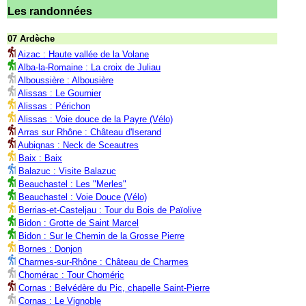
Les randonnées
07 Ardèche
Aizac : Haute vallée de la Volane
Alba-la-Romaine : La croix de Juliau
Alboussière : Albousière
Alissas : Le Gournier
Alissas : Périchon
Alissas : Voie douce de la Payre (Vélo)
Arras sur Rhône : Château d'Iserand
Aubignas : Neck de Sceautres
Baix : Baix
Balazuc : Visite Balazuc
Beauchastel : Les "Merles"
Beauchastel : Voie Douce (Vélo)
Berrias-et-Casteljau : Tour du Bois de Païolive
Bidon : Grotte de Saint Marcel
Bidon : Sur le Chemin de la Grosse Pierre
Bornes : Donjon
Charmes-sur-Rhône : Château de Charmes
Chomérac : Tour Choméric
Cornas : Belvédère du Pic, chapelle Saint-Pierre
Cornas : Le Vignoble