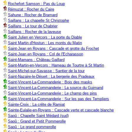
Rochefort Samson : Pas du Loup
Rémuzat : Rocher du Caire
Sahune : Rocher de Bramard
Saillans : La chapelle St Christophe
Saillans : Le tour de Chabrier
Saillans : Rocher de la laveuse
Saint Julien en Vercors : La porte du Diable
Saint Martin d'Hostun : Les monts du Matin
Saint-Jean en Royans : Cascade et grotte du Frochet
Saint-Jean en Royans : Col de l'Echarasson
Saint-Mamans : Château Gaillard
Saint-Martin-en-Vercors : Hameau de Tourtre à St Martin
Saint-Michel-sur-Savasse : Santier de la tour
Saint-Nazaire-le-Désert : La bergerie des Pradeaux
Saint-Vincent-La-Commanderie : Bois des masks
Saint-Vincent-La-Commanderie : La source du Guimand
Saint-Vincent-La-Commanderie : Le champ des pins
Saint-Vincent-La-Commanderie : Sur les pas des Templiers
Sainte-Croix : La crête de Ramiat
Sainte-Eulalie-en-Royans : Cascade verte et cascade blanche
Saoû : Chapelle Saint Médard (sud)
Saoû : Grand et Petit Pommerolle
Saoû : Le grand pommerolle