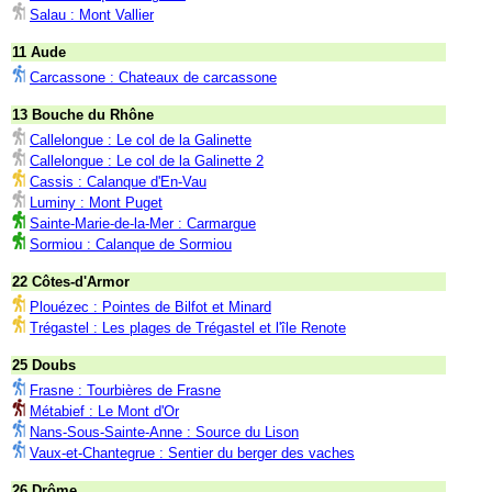
Salau : Mont Vallier
11 Aude
Carcassone : Chateaux de carcassone
13 Bouche du Rhône
Callelongue : Le col de la Galinette
Callelongue : Le col de la Galinette 2
Cassis : Calanque d'En-Vau
Luminy : Mont Puget
Sainte-Marie-de-la-Mer : Carmargue
Sormiou : Calanque de Sormiou
22 Côtes-d'Armor
Plouézec : Pointes de Bilfot et Minard
Trégastel : Les plages de Trégastel et l'île Renote
25 Doubs
Frasne : Tourbières de Frasne
Métabief : Le Mont d'Or
Nans-Sous-Sainte-Anne : Source du Lison
Vaux-et-Chantegrue : Sentier du berger des vaches
26 Drôme