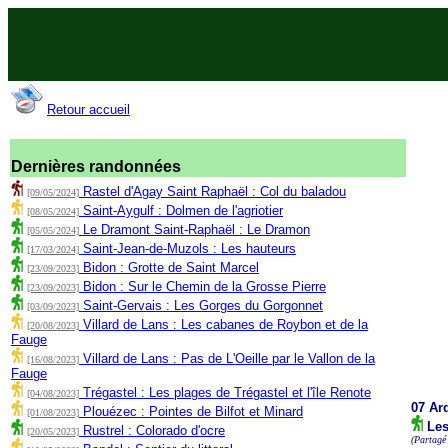
Retour accueil
Dernières randonnées
Rastel d'Agay Saint Raphaël : Col du baladou
[09/05/2024]
Saint-Aygulf : Dolmen de l'agriotier
[08/05/2024]
Le Dramont Saint-Raphaël : Le Dramon
[05/05/2024]
Saint-Jean-de-Muzols : Les hauteurs
[17/03/2024]
Bidon : Grotte de Saint Marcel
[23/09/2023]
Bidon : Sur le Chemin de la Grosse Pierre
[23/09/2023]
Saint-Gervais : Les Gorges du Gorgonnet
[03/09/2023]
Villard de Lans : Les cabanes de Roybon et de la
[20/08/2023]
Fauge
Villard de Lans : Pas de L'Oeille par le Vallon de la
[16/08/2023]
Fauge
Trégastel : Les plages de Trégastel et l'île Renote
[04/08/2023]
07 Ar
Plouézec : Pointes de Bilfot et Minard
[01/08/2023]
Les
Rustrel : Colorado d'ocre
[20/05/2023]
(Partagé