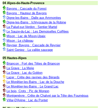
04 Alpes-de-Haute-Provence
Bayons : Cascade du Forest
Bayons : Hauteur de Bayons
Digne-les-Bains : Dalle aux Ammonites
Digne-les-Bains : Ichtyosaure de la Robine
La Palud-sur-Verdon : Sentier Martel
Le Sauze-du-Lac : Les Demoiselles Coiffées
Mison : Lac de Mison-Upaix
Mison : Le château
Reynier, Bayons : Cascade de Reynier
Saint Geniez : La vallée sauvage
05 Hautes-Alpes
Briançon : Fort des Têtes de Briançon
La Grave : La Meije
La Grave : Lac du Goléon
Lazer : Crête des ravines des Bérards
Le Monêtier-les-Bains : Lac de la Douche
Le Monêtier-les-Bains : Le Grand Lac
Le bois, Crots : Pic de Morgon
Montgenèvre : Crête de Chalvet par la Tête des Fournéous
Villar-D'Arène : Lac du Pontet