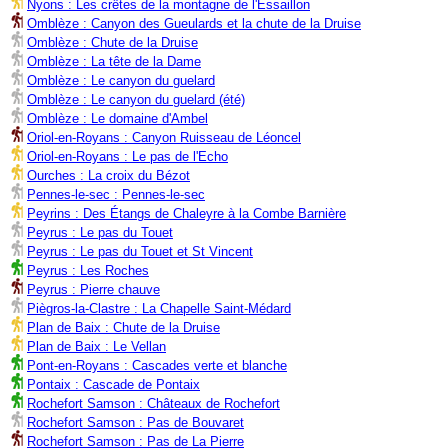
Nyons : Les crêtes de la montagne de l'Essaillon
Omblèze : Canyon des Gueulards et la chute de la Druise
Omblèze : Chute de la Druise
Omblèze : La tête de la Dame
Omblèze : Le canyon du guelard
Omblèze : Le canyon du guelard (été)
Omblèze : Le domaine d'Ambel
Oriol-en-Royans : Canyon Ruisseau de Léoncel
Oriol-en-Royans : Le pas de l'Echo
Ourches : La croix du Bézot
Pennes-le-sec : Pennes-le-sec
Peyrins : Des Étangs de Chaleyre à la Combe Barnière
Peyrus : Le pas du Touet
Peyrus : Le pas du Touet et St Vincent
Peyrus : Les Roches
Peyrus : Pierre chauve
Piègros-la-Clastre : La Chapelle Saint-Médard
Plan de Baix : Chute de la Druise
Plan de Baix : Le Vellan
Pont-en-Royans : Cascades verte et blanche
Pontaix : Cascade de Pontaix
Rochefort Samson : Châteaux de Rochefort
Rochefort Samson : Pas de Bouvaret
Rochefort Samson : Pas de La Pierre