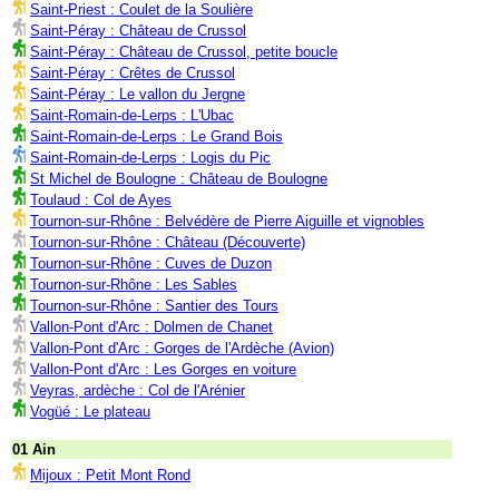
Saint-Priest : Coulet de la Soulière
Saint-Péray : Château de Crussol
Saint-Péray : Château de Crussol, petite boucle
Saint-Péray : Crêtes de Crussol
Saint-Péray : Le vallon du Jergne
Saint-Romain-de-Lerps : L'Ubac
Saint-Romain-de-Lerps : Le Grand Bois
Saint-Romain-de-Lerps : Logis du Pic
St Michel de Boulogne : Château de Boulogne
Toulaud : Col de Ayes
Tournon-sur-Rhône : Belvédère de Pierre Aiguille et vignobles
Tournon-sur-Rhône : Château (Découverte)
Tournon-sur-Rhône : Cuves de Duzon
Tournon-sur-Rhône : Les Sables
Tournon-sur-Rhône : Santier des Tours
Vallon-Pont d'Arc : Dolmen de Chanet
Vallon-Pont d'Arc : Gorges de l'Ardèche (Avion)
Vallon-Pont d'Arc : Les Gorges en voiture
Veyras, ardèche : Col de l'Arénier
Vogüé : Le plateau
01 Ain
Mijoux : Petit Mont Rond