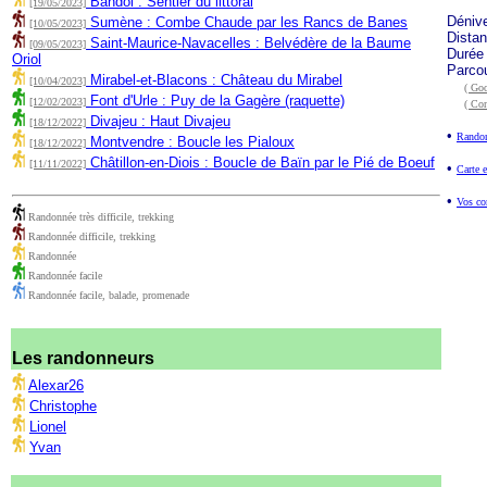
Bandol : Sentier du littoral
[19/05/2023]
Déniv
Sumène : Combe Chaude par les Rancs de Banes
[10/05/2023]
Dista
Saint-Maurice-Navacelles : Belvédère de la Baume
[09/05/2023]
Durée
Oriol
Parco
Mirabel-et-Blacons : Château du Mirabel
[10/04/2023]
( Goo
Font d'Urle : Puy de la Gagère (raquette)
[12/02/2023]
( Co
Divajeu : Haut Divajeu
[18/12/2022]
•
Randon
Montvendre : Boucle les Pialoux
[18/12/2022]
Châtillon-en-Diois : Boucle de Baïn par le Pié de Boeuf
[11/11/2022]
•
Carte e
•
Vos co
Randonnée très difficile, trekking
Randonnée difficile, trekking
Randonnée
Randonnée facile
Randonnée facile, balade, promenade
Les randonneurs
Alexar26
Christophe
Lionel
Yvan