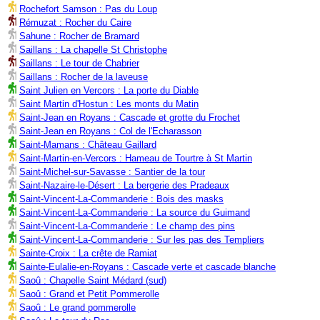
Rochefort Samson : Pas du Loup
Rémuzat : Rocher du Caire
Sahune : Rocher de Bramard
Saillans : La chapelle St Christophe
Saillans : Le tour de Chabrier
Saillans : Rocher de la laveuse
Saint Julien en Vercors : La porte du Diable
Saint Martin d'Hostun : Les monts du Matin
Saint-Jean en Royans : Cascade et grotte du Frochet
Saint-Jean en Royans : Col de l'Echarasson
Saint-Mamans : Château Gaillard
Saint-Martin-en-Vercors : Hameau de Tourtre à St Martin
Saint-Michel-sur-Savasse : Santier de la tour
Saint-Nazaire-le-Désert : La bergerie des Pradeaux
Saint-Vincent-La-Commanderie : Bois des masks
Saint-Vincent-La-Commanderie : La source du Guimand
Saint-Vincent-La-Commanderie : Le champ des pins
Saint-Vincent-La-Commanderie : Sur les pas des Templiers
Sainte-Croix : La crête de Ramiat
Sainte-Eulalie-en-Royans : Cascade verte et cascade blanche
Saoû : Chapelle Saint Médard (sud)
Saoû : Grand et Petit Pommerolle
Saoû : Le grand pommerolle