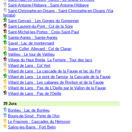
Saint-Antoine-l'Abbaye : Saint-Antoine-l'Abbaye
Saint-Christophe-en-Oisans : Saint-Christophe-en-Oisans (Via
ferrata)
Saint-Gervais : Les Gorges du Gorgonnet
Saint-Laurent-du-Pont : Col de la Sûre
Saint-Michel-les-Portes : Croix-Saint-Paul
Sainte-Agnés : Sainte-Agnés
Savel : Lac de monteynard
Super Collet, Allevard : Col de Claran
Vatilieu : Le tour de Vatilieu
Village du Haut Bréda, La Ferriere : Tour des lacs
Villard de Lans : Col Vert
Villard de Lans : La cascade de la Fauge et lac du Pré
Villard de Lans : Le pont de l'amour, la Cascade de la Fauge
Villard de Lans : Les cabanes de Roybon et de la Fauge
Villard de Lans : Pas de L'Oeille par le Vallon de la Fauge
Villard de Lans : Pas de l'Oeille
39 Jura
Bonlieu : Lac de Bonlieu
Bourg-de-Sirod : Perte de l'Ain
Le Frasnois : Cascades du Hérisson
Salins-les-Bains : Fort Belin