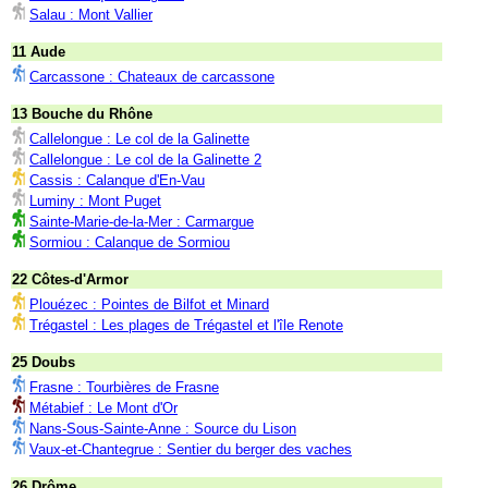
Salau : Mont Vallier
11 Aude
Carcassone : Chateaux de carcassone
13 Bouche du Rhône
Callelongue : Le col de la Galinette
Callelongue : Le col de la Galinette 2
Cassis : Calanque d'En-Vau
Luminy : Mont Puget
Sainte-Marie-de-la-Mer : Carmargue
Sormiou : Calanque de Sormiou
22 Côtes-d'Armor
Plouézec : Pointes de Bilfot et Minard
Trégastel : Les plages de Trégastel et l'île Renote
25 Doubs
Frasne : Tourbières de Frasne
Métabief : Le Mont d'Or
Nans-Sous-Sainte-Anne : Source du Lison
Vaux-et-Chantegrue : Sentier du berger des vaches
26 Drôme