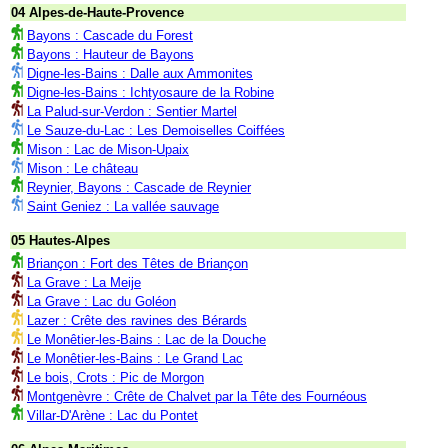
04 Alpes-de-Haute-Provence
Bayons : Cascade du Forest
Bayons : Hauteur de Bayons
Digne-les-Bains : Dalle aux Ammonites
Digne-les-Bains : Ichtyosaure de la Robine
La Palud-sur-Verdon : Sentier Martel
Le Sauze-du-Lac : Les Demoiselles Coiffées
Mison : Lac de Mison-Upaix
Mison : Le château
Reynier, Bayons : Cascade de Reynier
Saint Geniez : La vallée sauvage
05 Hautes-Alpes
Briançon : Fort des Têtes de Briançon
La Grave : La Meije
La Grave : Lac du Goléon
Lazer : Crête des ravines des Bérards
Le Monêtier-les-Bains : Lac de la Douche
Le Monêtier-les-Bains : Le Grand Lac
Le bois, Crots : Pic de Morgon
Montgenèvre : Crête de Chalvet par la Tête des Fournéous
Villar-D'Arène : Lac du Pontet