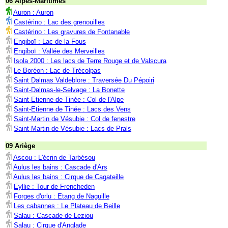
06 Alpes-Maritimes
Auron : Auron
Castérino : Lac des grenouilles
Castérino : Les gravures de Fontanable
Engiboï : Lac de la Fous
Engiboï : Vallée des Merveilles
Isola 2000 : Les lacs de Terre Rouge et de Valscura
Le Boréon : Lac de Trécolpas
Saint Dalmas Valdeblore : Traversée Du Pépoiri
Saint-Dalmas-le-Selvage : La Bonette
Saint-Etienne de Tinée : Col de l'Alpe
Saint-Etienne de Tinée : Lacs des Vens
Saint-Martin de Vésubie : Col de fenestre
Saint-Martin de Vésubie : Lacs de Prals
09 Ariège
Ascou : L'écrin de Tarbésou
Aulus les bains : Cascade d'Ars
Aulus les bains : Cirque de Cagateille
Eyllie : Tour de Frencheden
Forges d'orlu : Etang de Naguille
Les cabannes : Le Plateau de Beille
Salau : Cascade de Leziou
Salau : Cirque d'Anglade