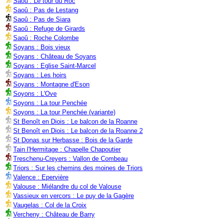
Saoû : Le tour du Roc
Saoû : Pas de Lestang
Saoû : Pas de Siara
Saoû : Refuge de Girards
Saoû : Roche Colombe
Soyans : Bois vieux
Soyans : Château de Soyans
Soyans : Eglise Saint-Marcel
Soyans : Les hoirs
Soyans : Montagne d'Eson
Soyons : L'Ove
Soyons : La tour Penchée
Soyons : La tour Penchée (variante)
St Benoît en Diois : Le balcon de la Roanne
St Benoît en Diois : Le balcon de la Roanne 2
St Donas sur Herbasse : Bois de la Garde
Tain l'Hermitage : Chapelle Chapoutier
Treschenu-Creyers : Vallon de Combeau
Triors : Sur les chemins des moines de Triors
Valence : Epervière
Valouse : Miélandre du col de Valouse
Vassieux en vercors : Le puy de la Gagère
Vaugelas : Col de la Croix
Vercheny : Château de Barry