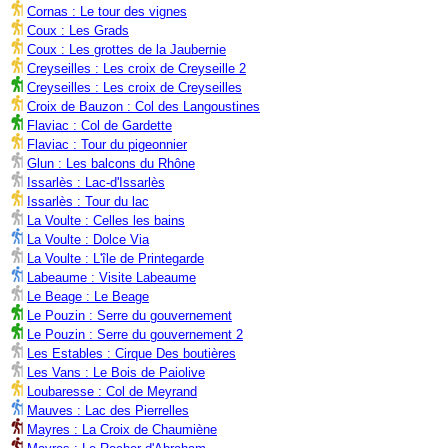
Cornas : Le tour des vignes
Coux : Les Grads
Coux : Les grottes de la Jaubernie
Creyseilles : Les croix de Creyseille 2
Creyseilles : Les croix de Creyseilles
Croix de Bauzon : Col des Langoustines
Flaviac : Col de Gardette
Flaviac : Tour du pigeonnier
Glun : Les balcons du Rhône
Issarlès : Lac-d'Issarlès
Issarlès : Tour du lac
La Voulte : Celles les bains
La Voulte : Dolce Via
La Voulte : L'île de Printegarde
Labeaume : Visite Labeaume
Le Beage : Le Beage
Le Pouzin : Serre du gouvernement
Le Pouzin : Serre du gouvernement 2
Les Estables : Cirque Des boutières
Les Vans : Le Bois de Paiolive
Loubaresse : Col de Meyrand
Mauves : Lac des Pierrelles
Mayres : La Croix de Chaumiène