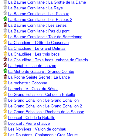
La Baume Cornillane : La Grotte de la Dame
La Baume Cornillane : La Raye
La Baume Cornillane : Les Pialoux
La Baume Cornillane : Les Pialoux 2
La Baume Cornillane : Les crêtes
La Baume Cornillane : Pas du pont
La Baume Cornillane : Tour de Barcelonne
La Chaudière : Crête de Couspeau
La Chaudière : Le Grand Delmas
La Chaudière : Les trois becs
La Chaudière : Trois becs, cabane de Girards
La Jarjatte : Lac de Lauzon
La Motte-de-Galaure : Grande Combe
La Roche Sainte Secret : La Lance
La rochette : Cobonne
La rochette : Croix du Bésot
Le Grand Echaillon : Col de la Bataille
Le Grand Echaillon : Le Grand Echaillon
Le Grand Echaillon : Le Grand Echaillon 2
Le Grand Echaillon : Rochers de la Sausse
Leoncel : Col de la Bataille
Leoncel : Pierre chauve
Les Nonières : Vallon de combau
Les Roustans, Chalançon : Gros Moure