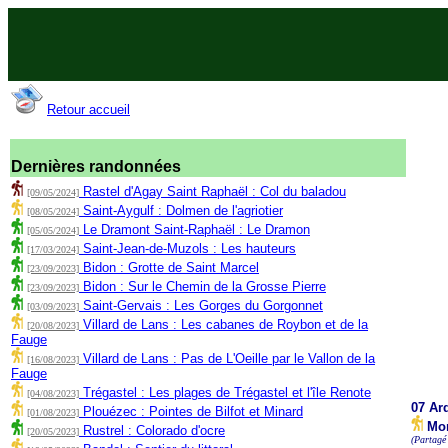
Retour accueil
Dernières randonnées
Rastel d'Agay Saint Raphaël : Col du baladou
[09/05/2024]
Saint-Aygulf : Dolmen de l'agriotier
[08/05/2024]
Le Dramont Saint-Raphaël : Le Dramon
[05/05/2024]
Saint-Jean-de-Muzols : Les hauteurs
[17/03/2024]
Bidon : Grotte de Saint Marcel
[23/09/2023]
Bidon : Sur le Chemin de la Grosse Pierre
[23/09/2023]
Saint-Gervais : Les Gorges du Gorgonnet
[03/09/2023]
Villard de Lans : Les cabanes de Roybon et de la
[20/08/2023]
Fauge
Villard de Lans : Pas de L'Oeille par le Vallon de la
[16/08/2023]
Fauge
Trégastel : Les plages de Trégastel et l'île Renote
[04/08/2023]
07 Ard
Plouézec : Pointes de Bilfot et Minard
[01/08/2023]
Mon
Rustrel : Colorado d'ocre
[20/05/2023]
(Partagé