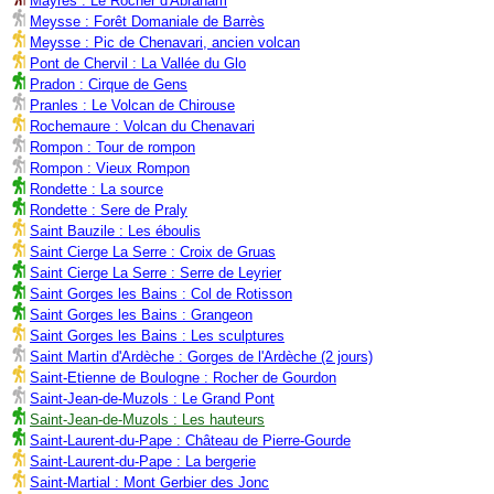
Mayres : Le Rocher d'Abraham
Meysse : Forêt Domaniale de Barrès
Meysse : Pic de Chenavari, ancien volcan
Pont de Chervil : La Vallée du Glo
Pradon : Cirque de Gens
Pranles : Le Volcan de Chirouse
Rochemaure : Volcan du Chenavari
Rompon : Tour de rompon
Rompon : Vieux Rompon
Rondette : La source
Rondette : Sere de Praly
Saint Bauzile : Les éboulis
Saint Cierge La Serre : Croix de Gruas
Saint Cierge La Serre : Serre de Leyrier
Saint Gorges les Bains : Col de Rotisson
Saint Gorges les Bains : Grangeon
Saint Gorges les Bains : Les sculptures
Saint Martin d'Ardèche : Gorges de l'Ardèche (2 jours)
Saint-Etienne de Boulogne : Rocher de Gourdon
Saint-Jean-de-Muzols : Le Grand Pont
Saint-Jean-de-Muzols : Les hauteurs
Saint-Laurent-du-Pape : Château de Pierre-Gourde
Saint-Laurent-du-Pape : La bergerie
Saint-Martial : Mont Gerbier des Jonc