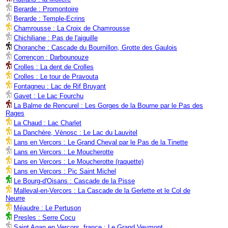
Berarde : Promontoire
Berarde : Temple-Ecrins
Chamrousse : La Croix de Chamrousse
Chichiliane : Pas de l'aiguille
Choranche : Cascade du Bournillon, Grotte des Gaulois
Corrençon : Darbounouze
Crolles : La dent de Crolles
Crolles : Le tour de Pravouta
Fontagneu : Lac de Rif Bruyant
Gavet : Le Lac Fourchu
La Balme de Rencurel : Les Gorges de la Bourne par le Pas des
Rages
La Chaud : Lac Charlet
La Danchère, Vénosc : Le Lac du Lauvitel
Lans en Vercors : Le Grand Cheval par le Pas de la Tinette
Lans en Vercors : Le Moucherotte
Lans en Vercors : Le Moucherotte (raquette)
Lans en Vercors : Pic Saint Michel
Le Bourg-d'Oisans : Cascade de la Pisse
Malleval-en-Vercors : La Cascade de la Gerlette et le Col de
Neurre
Méaudre : Le Pertuson
Presles : Serre Cocu
Saint Agan en Vercors, france : Le Grand Veymont