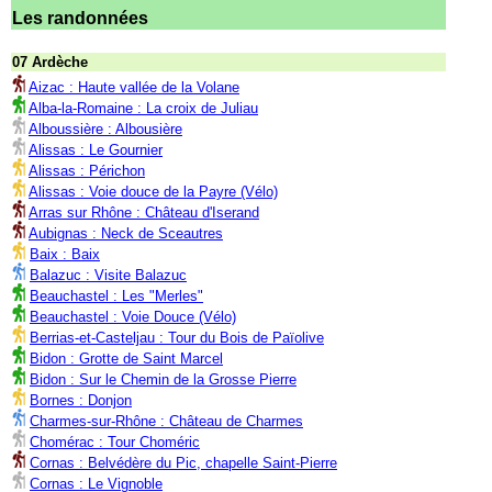
Les randonnées
07 Ardèche
Aizac : Haute vallée de la Volane
Alba-la-Romaine : La croix de Juliau
Alboussière : Albousière
Alissas : Le Gournier
Alissas : Périchon
Alissas : Voie douce de la Payre (Vélo)
Arras sur Rhône : Château d'Iserand
Aubignas : Neck de Sceautres
Baix : Baix
Balazuc : Visite Balazuc
Beauchastel : Les "Merles"
Beauchastel : Voie Douce (Vélo)
Berrias-et-Casteljau : Tour du Bois de Païolive
Bidon : Grotte de Saint Marcel
Bidon : Sur le Chemin de la Grosse Pierre
Bornes : Donjon
Charmes-sur-Rhône : Château de Charmes
Chomérac : Tour Choméric
Cornas : Belvédère du Pic, chapelle Saint-Pierre
Cornas : Le Vignoble