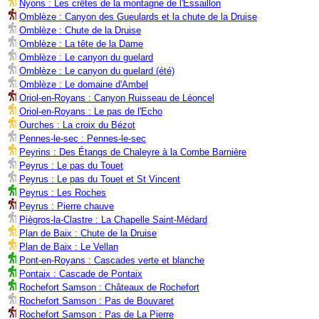
Nyons : Les crêtes de la montagne de l'Essaillon
Omblèze : Canyon des Gueulards et la chute de la Druise
Omblèze : Chute de la Druise
Omblèze : La tête de la Dame
Omblèze : Le canyon du guelard
Omblèze : Le canyon du guelard (été)
Omblèze : Le domaine d'Ambel
Oriol-en-Royans : Canyon Ruisseau de Léoncel
Oriol-en-Royans : Le pas de l'Echo
Ourches : La croix du Bézot
Pennes-le-sec : Pennes-le-sec
Peyrins : Des Étangs de Chaleyre à la Combe Barnière
Peyrus : Le pas du Touet
Peyrus : Le pas du Touet et St Vincent
Peyrus : Les Roches
Peyrus : Pierre chauve
Piègros-la-Clastre : La Chapelle Saint-Médard
Plan de Baix : Chute de la Druise
Plan de Baix : Le Vellan
Pont-en-Royans : Cascades verte et blanche
Pontaix : Cascade de Pontaix
Rochefort Samson : Châteaux de Rochefort
Rochefort Samson : Pas de Bouvaret
Rochefort Samson : Pas de La Pierre