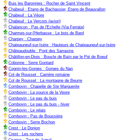
Buis les Baronnies : Rocher de Saint Vincent
Chabeuil : Etang de Bachassier, Etang de Beauvallon
Chabeuil : La Véore
Chabeuil : Le Vercors (avion)
Chalancon : Pas de l'Echelle (Via Ferrata)
Charmes-sur-l'Herbasse : Le bois de Bard
Charpey : Charpey
Chateauneuf-sur-Isère : Hauteurs de Chateauneuf-sur-Isère
Châteaudouble : Pont des Sarrasins
Châtillon-en-Diois : Boucle de Baïn par le Pié de Boeuf
Cobonne : Serre Gontard
Cognin-les-Gorges : Gorges du Nan
Col de Rousset : Carrière romaine
Col de Rousset : La montagne de Beurre
Combovin : Chapelle de Ste Marguerite
Combovin : La source de la Veore
Combovin : Le pas du buis
Combovin : Le pas du buis - hiver
Combovin : Le relais
Combovin : Pas de Boussière
Combovin : Serre Bochon
Crest : Le Donjon
Crest : Les rochers
Crupies : Tour de Jumel