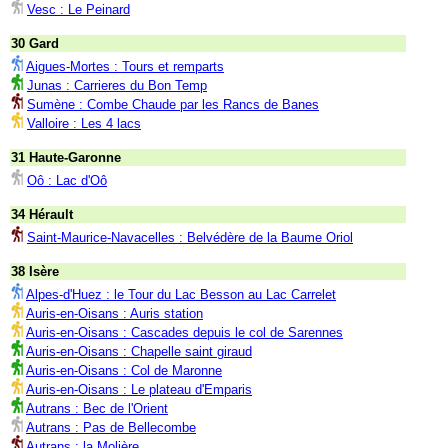
Vesc : Le Peinard
30 Gard
Aigues-Mortes : Tours et remparts
Junas : Carrieres du Bon Temp
Sumène : Combe Chaude par les Rancs de Banes
Valloire : Les 4 lacs
31 Haute-Garonne
Oô : Lac d'Oô
34 Hérault
Saint-Maurice-Navacelles : Belvédère de la Baume Oriol
38 Isère
Alpes-d'Huez : le Tour du Lac Besson au Lac Carrelet
Auris-en-Oisans : Auris station
Auris-en-Oisans : Cascades depuis le col de Sarennes
Auris-en-Oisans : Chapelle saint giraud
Auris-en-Oisans : Col de Maronne
Auris-en-Oisans : Le plateau d'Emparis
Autrans : Bec de l'Orient
Autrans : Pas de Bellecombe
Autrans : la Molière