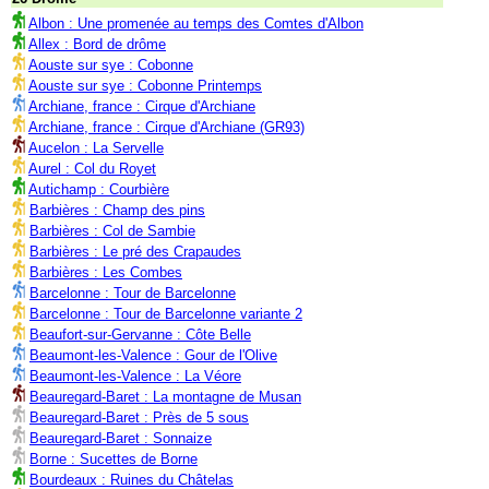
Albon : Une promenée au temps des Comtes d'Albon
Allex : Bord de drôme
Aouste sur sye : Cobonne
Aouste sur sye : Cobonne Printemps
Archiane, france : Cirque d'Archiane
Archiane, france : Cirque d'Archiane (GR93)
Aucelon : La Servelle
Aurel : Col du Royet
Autichamp : Courbière
Barbières : Champ des pins
Barbières : Col de Sambie
Barbières : Le pré des Crapaudes
Barbières : Les Combes
Barcelonne : Tour de Barcelonne
Barcelonne : Tour de Barcelonne variante 2
Beaufort-sur-Gervanne : Côte Belle
Beaumont-les-Valence : Gour de l'Olive
Beaumont-les-Valence : La Véore
Beauregard-Baret : La montagne de Musan
Beauregard-Baret : Près de 5 sous
Beauregard-Baret : Sonnaize
Borne : Sucettes de Borne
Bourdeaux : Ruines du Châtelas