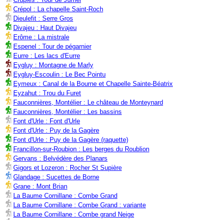
Crépol : La chapelle Saint-Roch
Dieulefit : Serre Gros
Divajeu : Haut Divajeu
Erôme : La mistrale
Espenel : Tour de pégarnier
Eurre : Les lacs d'Eurre
Eygluy : Montagne de Marly
Eygluy-Escoulin : Le Bec Pointu
Eymeux : Canal de la Bourne et Chapelle Sainte-Béatrix
Eyzahut : Trou du Furet
Fauconnières, Montélier : Le château de Monteynard
Fauconnières, Montélier : Les bassins
Font d'Urle : Font d'Urle
Font d'Urle : Puy de la Gagère
Font d'Urle : Puy de la Gagère (raquette)
Francillon-sur-Roubion : Les berges du Roublion
Gervans : Belvédère des Planars
Gigors et Lozeron : Rocher St Supière
Glandage : Sucettes de Borne
Grane : Mont Brian
La Baume Cornillane : Combe Grand
La Baume Cornillane : Combe Grand : variante
La Baume Cornillane : Combe grand Neige