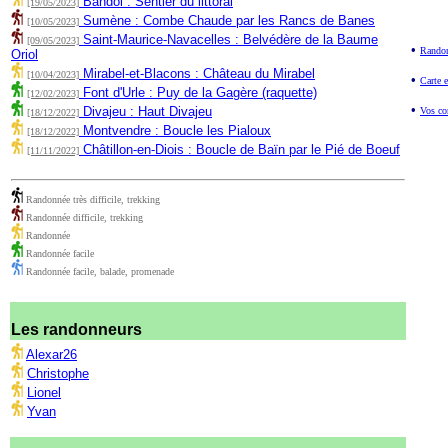
Bandol : Sentier du littoral
[19/05/2023]
Sumène : Combe Chaude par les Rancs de Banes
[10/05/2023]
Saint-Maurice-Navacelles : Belvédère de la Baume
[09/05/2023]
•
Randon
Oriol
Mirabel-et-Blacons : Château du Mirabel
[10/04/2023]
•
Carte e
Font d'Urle : Puy de la Gagère (raquette)
[12/02/2023]
•
Divajeu : Haut Divajeu
Vos co
[18/12/2022]
Montvendre : Boucle les Pialoux
[18/12/2022]
Châtillon-en-Diois : Boucle de Baïn par le Pié de Boeuf
[11/11/2022]
Randonnée très difficile, trekking
Randonnée difficile, trekking
Randonnée
Randonnée facile
Randonnée facile, balade, promenade
Les randonneurs
Alexar26
Christophe
Lionel
Yvan