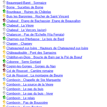
Beauregard-Baret : Sonnaize
Borne : Sucettes de Borne
Bourdeaux : Ruines du Châtelas
Buis les Baronnies : Rocher de Saint Vincent
Chabeuil : Etang de Bachassier, Etang de Beauvallon
Chabeuil : La Véore
Chabeuil : Le Vercors (avion)
Chalancon : Pas de l'Echelle (Via Ferrata)
Charmes-sur-l'Herbasse : Le bois de Bard
Charpey : Charpey
Chateauneuf-sur-Isère : Hauteurs de Chateauneuf-sur-Isère
Châteaudouble : Pont des Sarrasins
Châtillon-en-Diois : Boucle de Baïn par le Pié de Boeuf
Cobonne : Serre Gontard
Cognin-les-Gorges : Gorges du Nan
Col de Rousset : Carrière romaine
Col de Rousset : La montagne de Beurre
Combovin : Chapelle de Ste Marguerite
Combovin : La source de la Veore
Combovin : Le pas du buis
Combovin : Le pas du buis - hiver
Combovin : Le relais
Combovin : Pas de Boussière