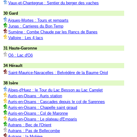
Vaux-et-Chantegrue : Sentier du berger des vaches
30 Gard
Aigues-Mortes : Tours et remparts
Junas : Carrieres du Bon Temp
Sumène : Combe Chaude par les Rancs de Banes
Valloire : Les 4 lacs
31 Haute-Garonne
Oô : Lac d'Oô
34 Hérault
Saint-Maurice-Navacelles : Belvédère de la Baume Oriol
38 Isère
Alpes-d'Huez : le Tour du Lac Besson au Lac Carrelet
Auris-en-Oisans : Auris station
Auris-en-Oisans : Cascades depuis le col de Sarennes
Auris-en-Oisans : Chapelle saint giraud
Auris-en-Oisans : Col de Maronne
Auris-en-Oisans : Le plateau d'Emparis
Autrans : Bec de l'Orient
Autrans : Pas de Bellecombe
Autrans : la Molière