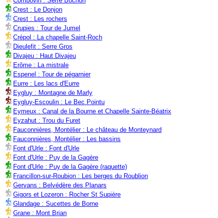
Combovin : Serre Bochon
Crest : Le Donjon
Crest : Les rochers
Crupies : Tour de Jumel
Crépol : La chapelle Saint-Roch
Dieulefit : Serre Gros
Divajeu : Haut Divajeu
Erôme : La mistrale
Espenel : Tour de pégarnier
Eurre : Les lacs d'Eurre
Eygluy : Montagne de Marly
Eygluy-Escoulin : Le Bec Pointu
Eymeux : Canal de la Bourne et Chapelle Sainte-Béatrix
Eyzahut : Trou du Furet
Fauconnières, Montélier : Le château de Monteynard
Fauconnières, Montélier : Les bassins
Font d'Urle : Font d'Urle
Font d'Urle : Puy de la Gagère
Font d'Urle : Puy de la Gagère (raquette)
Francillon-sur-Roubion : Les berges du Roublion
Gervans : Belvédère des Planars
Gigors et Lozeron : Rocher St Supière
Glandage : Sucettes de Borne
Grane : Mont Brian