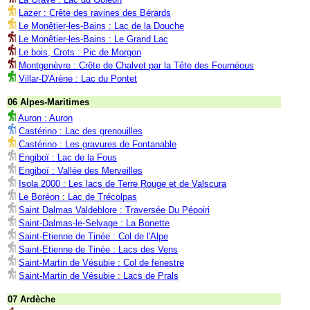
Lazer : Crête des ravines des Bérards
Le Monêtier-les-Bains : Lac de la Douche
Le Monêtier-les-Bains : Le Grand Lac
Le bois, Crots : Pic de Morgon
Montgenèvre : Crête de Chalvet par la Tête des Fournéous
Villar-D'Arène : Lac du Pontet
06 Alpes-Maritimes
Auron : Auron
Castérino : Lac des grenouilles
Castérino : Les gravures de Fontanable
Engiboï : Lac de la Fous
Engiboï : Vallée des Merveilles
Isola 2000 : Les lacs de Terre Rouge et de Valscura
Le Boréon : Lac de Trécolpas
Saint Dalmas Valdeblore : Traversée Du Pépoiri
Saint-Dalmas-le-Selvage : La Bonette
Saint-Etienne de Tinée : Col de l'Alpe
Saint-Etienne de Tinée : Lacs des Vens
Saint-Martin de Vésubie : Col de fenestre
Saint-Martin de Vésubie : Lacs de Prals
07 Ardèche