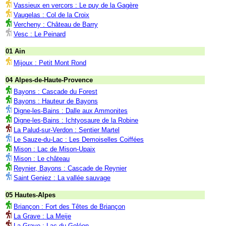
Vassieux en vercors : Le puy de la Gagère
Vaugelas : Col de la Croix
Vercheny : Château de Barry
Vesc : Le Peinard
01 Ain
Mijoux : Petit Mont Rond
04 Alpes-de-Haute-Provence
Bayons : Cascade du Forest
Bayons : Hauteur de Bayons
Digne-les-Bains : Dalle aux Ammonites
Digne-les-Bains : Ichtyosaure de la Robine
La Palud-sur-Verdon : Sentier Martel
Le Sauze-du-Lac : Les Demoiselles Coiffées
Mison : Lac de Mison-Upaix
Mison : Le château
Reynier, Bayons : Cascade de Reynier
Saint Geniez : La vallée sauvage
05 Hautes-Alpes
Briançon : Fort des Têtes de Briançon
La Grave : La Meije
La Grave : Lac du Goléon