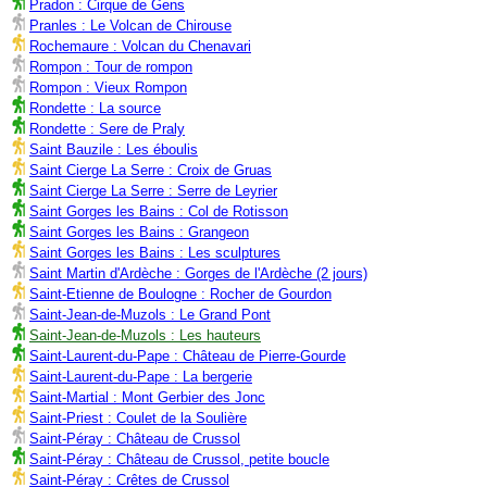
Pradon : Cirque de Gens
Pranles : Le Volcan de Chirouse
Rochemaure : Volcan du Chenavari
Rompon : Tour de rompon
Rompon : Vieux Rompon
Rondette : La source
Rondette : Sere de Praly
Saint Bauzile : Les éboulis
Saint Cierge La Serre : Croix de Gruas
Saint Cierge La Serre : Serre de Leyrier
Saint Gorges les Bains : Col de Rotisson
Saint Gorges les Bains : Grangeon
Saint Gorges les Bains : Les sculptures
Saint Martin d'Ardèche : Gorges de l'Ardèche (2 jours)
Saint-Etienne de Boulogne : Rocher de Gourdon
Saint-Jean-de-Muzols : Le Grand Pont
Saint-Jean-de-Muzols : Les hauteurs
Saint-Laurent-du-Pape : Château de Pierre-Gourde
Saint-Laurent-du-Pape : La bergerie
Saint-Martial : Mont Gerbier des Jonc
Saint-Priest : Coulet de la Soulière
Saint-Péray : Château de Crussol
Saint-Péray : Château de Crussol, petite boucle
Saint-Péray : Crêtes de Crussol