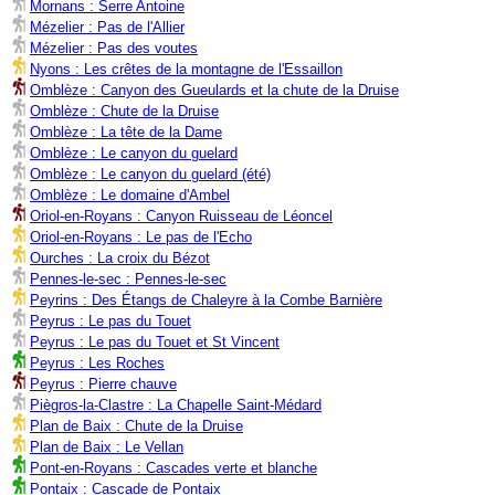
Mornans : Serre Antoine
Mézelier : Pas de l'Allier
Mézelier : Pas des voutes
Nyons : Les crêtes de la montagne de l'Essaillon
Omblèze : Canyon des Gueulards et la chute de la Druise
Omblèze : Chute de la Druise
Omblèze : La tête de la Dame
Omblèze : Le canyon du guelard
Omblèze : Le canyon du guelard (été)
Omblèze : Le domaine d'Ambel
Oriol-en-Royans : Canyon Ruisseau de Léoncel
Oriol-en-Royans : Le pas de l'Echo
Ourches : La croix du Bézot
Pennes-le-sec : Pennes-le-sec
Peyrins : Des Étangs de Chaleyre à la Combe Barnière
Peyrus : Le pas du Touet
Peyrus : Le pas du Touet et St Vincent
Peyrus : Les Roches
Peyrus : Pierre chauve
Piègros-la-Clastre : La Chapelle Saint-Médard
Plan de Baix : Chute de la Druise
Plan de Baix : Le Vellan
Pont-en-Royans : Cascades verte et blanche
Pontaix : Cascade de Pontaix