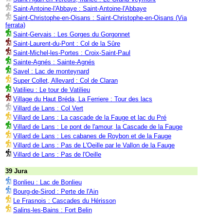
Saint-Antoine-l'Abbaye : Saint-Antoine-l'Abbaye
Saint-Christophe-en-Oisans : Saint-Christophe-en-Oisans (Via
ferrata)
Saint-Gervais : Les Gorges du Gorgonnet
Saint-Laurent-du-Pont : Col de la Sûre
Saint-Michel-les-Portes : Croix-Saint-Paul
Sainte-Agnés : Sainte-Agnés
Savel : Lac de monteynard
Super Collet, Allevard : Col de Claran
Vatilieu : Le tour de Vatilieu
Village du Haut Bréda, La Ferriere : Tour des lacs
Villard de Lans : Col Vert
Villard de Lans : La cascade de la Fauge et lac du Pré
Villard de Lans : Le pont de l'amour, la Cascade de la Fauge
Villard de Lans : Les cabanes de Roybon et de la Fauge
Villard de Lans : Pas de L'Oeille par le Vallon de la Fauge
Villard de Lans : Pas de l'Oeille
39 Jura
Bonlieu : Lac de Bonlieu
Bourg-de-Sirod : Perte de l'Ain
Le Frasnois : Cascades du Hérisson
Salins-les-Bains : Fort Belin