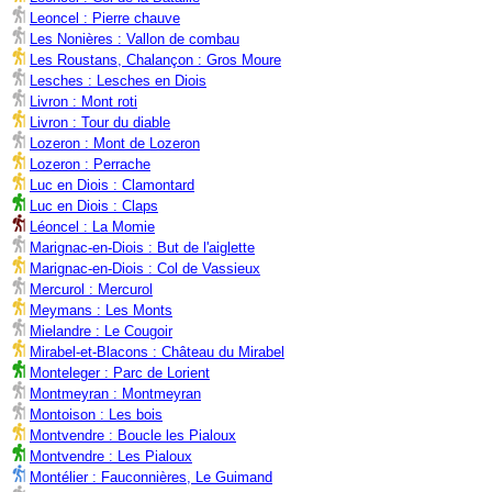
Leoncel : Pierre chauve
Les Nonières : Vallon de combau
Les Roustans, Chalançon : Gros Moure
Lesches : Lesches en Diois
Livron : Mont roti
Livron : Tour du diable
Lozeron : Mont de Lozeron
Lozeron : Perrache
Luc en Diois : Clamontard
Luc en Diois : Claps
Léoncel : La Momie
Marignac-en-Diois : But de l'aiglette
Marignac-en-Diois : Col de Vassieux
Mercurol : Mercurol
Meymans : Les Monts
Mielandre : Le Cougoir
Mirabel-et-Blacons : Château du Mirabel
Monteleger : Parc de Lorient
Montmeyran : Montmeyran
Montoison : Les bois
Montvendre : Boucle les Pialoux
Montvendre : Les Pialoux
Montélier : Fauconnières, Le Guimand