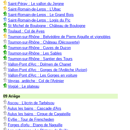
Saint-Péray : Le vallon du Jergne
Saint-Romain-de-Lerps : L'Ubac
Saint-Romain-de-Lerps : Le Grand Bois
Saint-Romain-de-Lerps : Logis du Pic
St Michel de Boulogne : Château de Boulogne
Toulaud : Col de Ayes
Tournon-sur-Rhône : Belvédère de Pierre Aiguille et vignobles
Tournon-sur-Rhône : Château (Découverte)
Tournon-sur-Rhône : Cuves de Duzon
Tournon-sur-Rhône : Les Sables
Tournon-sur-Rhône : Santier des Tours
Vallon-Pont d'Arc : Dolmen de Chanet
Vallon-Pont d'Arc : Gorges de l'Ardèche (Avion)
Vallon-Pont d'Arc : Les Gorges en voiture
Veyras, ardèche : Col de l'Arénier
Vogüé : Le plateau
09 Ariège
Ascou : L'écrin de Tarbésou
Aulus les bains : Cascade d'Ars
Aulus les bains : Cirque de Cagateille
Eyllie : Tour de Frencheden
Forges d'orlu : Etang de Naguille