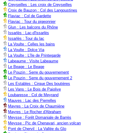
Creyseilles : Les croix de Creyseilles
Croix de Bauzon : Col des Langoustines
Flaviac : Col de Gardette
Flaviac : Tour du pigeonnier
Glun : Les balcons du Rhône
Issarlès : Lac-d'Issarlès
Issarlès : Tour du lac
La Voulte : Celles les bains
La Voulte : Dolce Via
La Voulte : L'île de Printegarde
Labeaume : Visite Labeaume
Le Beage : Le Beage
Le Pouzin : Serre du gouvernement
Le Pouzin : Serre du gouvernement 2
Les Estables : Cirque Des boutières
Les Vans : Le Bois de Paiolive
Loubaresse : Col de Meyrand
Mauves : Lac des Pierrelles
Mayres : La Croix de Chaumiène
Mayres : Le Rocher d'Abraham
Meysse : Forêt Domaniale de Barrès
Meysse : Pic de Chenavari, ancien volcan
Pont de Chervil : La Vallée du Glo