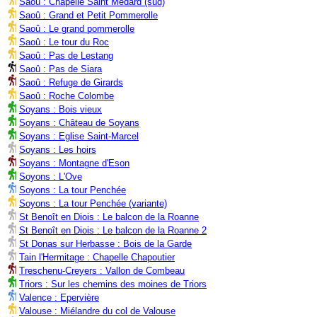
Saoû : Chapelle Saint Médard (sud)
Saoû : Grand et Petit Pommerolle
Saoû : Le grand pommerolle
Saoû : Le tour du Roc
Saoû : Pas de Lestang
Saoû : Pas de Siara
Saoû : Refuge de Girards
Saoû : Roche Colombe
Soyans : Bois vieux
Soyans : Château de Soyans
Soyans : Eglise Saint-Marcel
Soyans : Les hoirs
Soyans : Montagne d'Eson
Soyons : L'Ove
Soyons : La tour Penchée
Soyons : La tour Penchée (variante)
St Benoît en Diois : Le balcon de la Roanne
St Benoît en Diois : Le balcon de la Roanne 2
St Donas sur Herbasse : Bois de la Garde
Tain l'Hermitage : Chapelle Chapoutier
Treschenu-Creyers : Vallon de Combeau
Triors : Sur les chemins des moines de Triors
Valence : Epervière
Valouse : Miélandre du col de Valouse