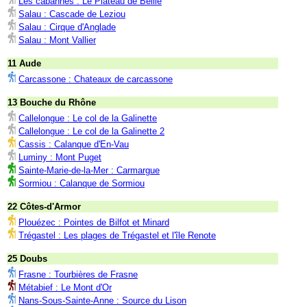
Les cabannes : Le Plateau de Beille
Salau : Cascade de Leziou
Salau : Cirque d'Anglade
Salau : Mont Vallier
11 Aude
Carcassone : Chateaux de carcassone
13 Bouche du Rhône
Callelongue : Le col de la Galinette
Callelongue : Le col de la Galinette 2
Cassis : Calanque d'En-Vau
Luminy : Mont Puget
Sainte-Marie-de-la-Mer : Carmargue
Sormiou : Calanque de Sormiou
22 Côtes-d'Armor
Plouézec : Pointes de Bilfot et Minard
Trégastel : Les plages de Trégastel et l'île Renote
25 Doubs
Frasne : Tourbières de Frasne
Métabief : Le Mont d'Or
Nans-Sous-Sainte-Anne : Source du Lison