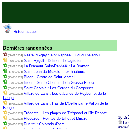
Retour accueil
Dernières randonnées
Rastel d'Agay Saint Raphaël : Col du baladou
[09/05/2024]
Saint-Aygulf : Dolmen de l'agriotier
[08/05/2024]
Le Dramont Saint-Raphaël : Le Dramon
[05/05/2024]
Saint-Jean-de-Muzols : Les hauteurs
[17/03/2024]
Bidon : Grotte de Saint Marcel
[23/09/2023]
Bidon : Sur le Chemin de la Grosse Pierre
[23/09/2023]
Saint-Gervais : Les Gorges du Gorgonnet
[03/09/2023]
Villard de Lans : Les cabanes de Roybon et de la
[20/08/2023]
Fauge
Villard de Lans : Pas de L'Oeille par le Vallon de la
[16/08/2023]
Fauge
Trégastel : Les plages de Trégastel et l'île Renote
[04/08/2023]
26 Dr
Plouézec : Pointes de Bilfot et Minard
[01/08/2023]
La 
Rustrel : Colorado d'ocre
[20/05/2023]
(Partagé