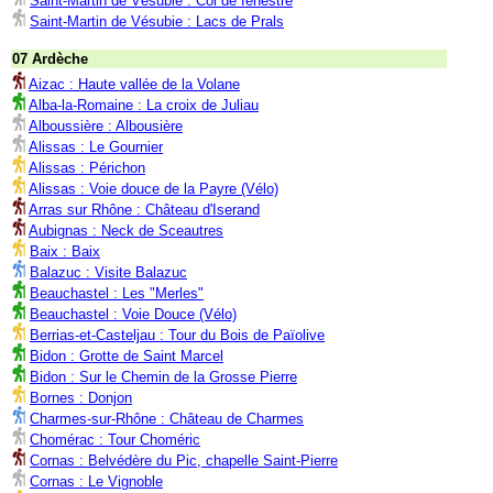
Saint-Martin de Vésubie : Col de fenestre
Saint-Martin de Vésubie : Lacs de Prals
07 Ardèche
Aizac : Haute vallée de la Volane
Alba-la-Romaine : La croix de Juliau
Alboussière : Albousière
Alissas : Le Gournier
Alissas : Périchon
Alissas : Voie douce de la Payre (Vélo)
Arras sur Rhône : Château d'Iserand
Aubignas : Neck de Sceautres
Baix : Baix
Balazuc : Visite Balazuc
Beauchastel : Les "Merles"
Beauchastel : Voie Douce (Vélo)
Berrias-et-Casteljau : Tour du Bois de Païolive
Bidon : Grotte de Saint Marcel
Bidon : Sur le Chemin de la Grosse Pierre
Bornes : Donjon
Charmes-sur-Rhône : Château de Charmes
Chomérac : Tour Choméric
Cornas : Belvédère du Pic, chapelle Saint-Pierre
Cornas : Le Vignoble