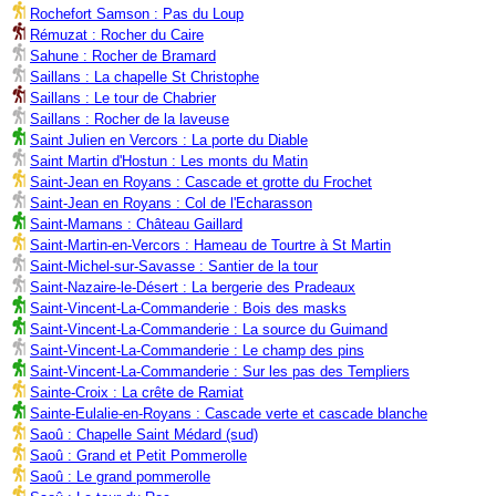
Rochefort Samson : Pas du Loup
Rémuzat : Rocher du Caire
Sahune : Rocher de Bramard
Saillans : La chapelle St Christophe
Saillans : Le tour de Chabrier
Saillans : Rocher de la laveuse
Saint Julien en Vercors : La porte du Diable
Saint Martin d'Hostun : Les monts du Matin
Saint-Jean en Royans : Cascade et grotte du Frochet
Saint-Jean en Royans : Col de l'Echarasson
Saint-Mamans : Château Gaillard
Saint-Martin-en-Vercors : Hameau de Tourtre à St Martin
Saint-Michel-sur-Savasse : Santier de la tour
Saint-Nazaire-le-Désert : La bergerie des Pradeaux
Saint-Vincent-La-Commanderie : Bois des masks
Saint-Vincent-La-Commanderie : La source du Guimand
Saint-Vincent-La-Commanderie : Le champ des pins
Saint-Vincent-La-Commanderie : Sur les pas des Templiers
Sainte-Croix : La crête de Ramiat
Sainte-Eulalie-en-Royans : Cascade verte et cascade blanche
Saoû : Chapelle Saint Médard (sud)
Saoû : Grand et Petit Pommerolle
Saoû : Le grand pommerolle