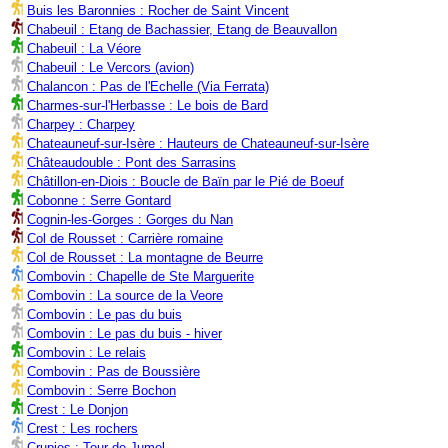
Buis les Baronnies : Rocher de Saint Vincent
Chabeuil : Etang de Bachassier, Etang de Beauvallon
Chabeuil : La Véore
Chabeuil : Le Vercors (avion)
Chalancon : Pas de l'Echelle (Via Ferrata)
Charmes-sur-l'Herbasse : Le bois de Bard
Charpey : Charpey
Chateauneuf-sur-Isère : Hauteurs de Chateauneuf-sur-Isère
Châteaudouble : Pont des Sarrasins
Châtillon-en-Diois : Boucle de Baïn par le Pié de Boeuf
Cobonne : Serre Gontard
Cognin-les-Gorges : Gorges du Nan
Col de Rousset : Carrière romaine
Col de Rousset : La montagne de Beurre
Combovin : Chapelle de Ste Marguerite
Combovin : La source de la Veore
Combovin : Le pas du buis
Combovin : Le pas du buis - hiver
Combovin : Le relais
Combovin : Pas de Boussière
Combovin : Serre Bochon
Crest : Le Donjon
Crest : Les rochers
Crupies : Tour de Jumel