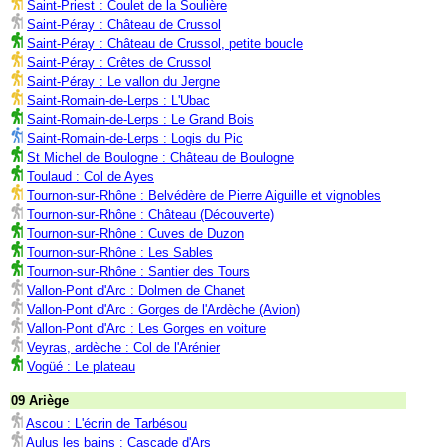
Saint-Priest : Coulet de la Soulière
Saint-Péray : Château de Crussol
Saint-Péray : Château de Crussol, petite boucle
Saint-Péray : Crêtes de Crussol
Saint-Péray : Le vallon du Jergne
Saint-Romain-de-Lerps : L'Ubac
Saint-Romain-de-Lerps : Le Grand Bois
Saint-Romain-de-Lerps : Logis du Pic
St Michel de Boulogne : Château de Boulogne
Toulaud : Col de Ayes
Tournon-sur-Rhône : Belvédère de Pierre Aiguille et vignobles
Tournon-sur-Rhône : Château (Découverte)
Tournon-sur-Rhône : Cuves de Duzon
Tournon-sur-Rhône : Les Sables
Tournon-sur-Rhône : Santier des Tours
Vallon-Pont d'Arc : Dolmen de Chanet
Vallon-Pont d'Arc : Gorges de l'Ardèche (Avion)
Vallon-Pont d'Arc : Les Gorges en voiture
Veyras, ardèche : Col de l'Arénier
Vogüé : Le plateau
09 Ariège
Ascou : L'écrin de Tarbésou
Aulus les bains : Cascade d'Ars