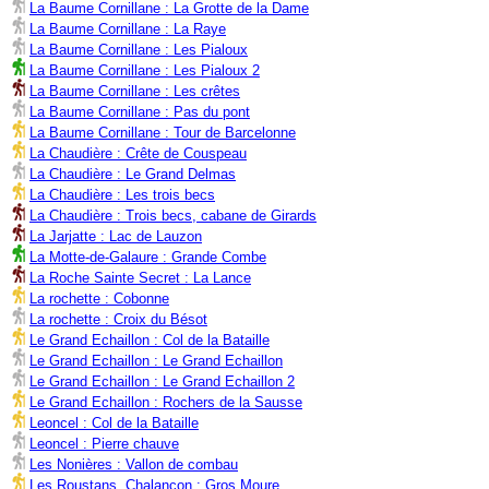
La Baume Cornillane : La Grotte de la Dame
La Baume Cornillane : La Raye
La Baume Cornillane : Les Pialoux
La Baume Cornillane : Les Pialoux 2
La Baume Cornillane : Les crêtes
La Baume Cornillane : Pas du pont
La Baume Cornillane : Tour de Barcelonne
La Chaudière : Crête de Couspeau
La Chaudière : Le Grand Delmas
La Chaudière : Les trois becs
La Chaudière : Trois becs, cabane de Girards
La Jarjatte : Lac de Lauzon
La Motte-de-Galaure : Grande Combe
La Roche Sainte Secret : La Lance
La rochette : Cobonne
La rochette : Croix du Bésot
Le Grand Echaillon : Col de la Bataille
Le Grand Echaillon : Le Grand Echaillon
Le Grand Echaillon : Le Grand Echaillon 2
Le Grand Echaillon : Rochers de la Sausse
Leoncel : Col de la Bataille
Leoncel : Pierre chauve
Les Nonières : Vallon de combau
Les Roustans, Chalançon : Gros Moure