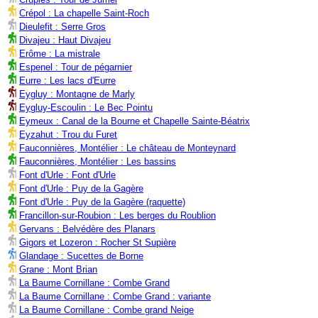
Crépol : La chapelle Saint-Roch
Dieulefit : Serre Gros
Divajeu : Haut Divajeu
Erôme : La mistrale
Espenel : Tour de pégarnier
Eurre : Les lacs d'Eurre
Eygluy : Montagne de Marly
Eygluy-Escoulin : Le Bec Pointu
Eymeux : Canal de la Bourne et Chapelle Sainte-Béatrix
Eyzahut : Trou du Furet
Fauconnières, Montélier : Le château de Monteynard
Fauconnières, Montélier : Les bassins
Font d'Urle : Font d'Urle
Font d'Urle : Puy de la Gagère
Font d'Urle : Puy de la Gagère (raquette)
Francillon-sur-Roubion : Les berges du Roublion
Gervans : Belvédère des Planars
Gigors et Lozeron : Rocher St Supière
Glandage : Sucettes de Borne
Grane : Mont Brian
La Baume Cornillane : Combe Grand
La Baume Cornillane : Combe Grand : variante
La Baume Cornillane : Combe grand Neige