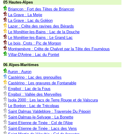
05 Hautes-Alpes
Briançon : Fort des Têtes de Briançon
La Grave : La Meije
La Grave : Lac du Goléon
Lazer : Crête des ravines des Bérards
Le Monêtier-les-Bains : Lac de la Douche
Le Monêtier-les-Bains : Le Grand Lac
Le bois, Crots : Pic de Morgon
Montgenèvre : Crête de Chalvet par la Tête des Fournéous
Villar-D'Arène : Lac du Pontet
06 Alpes-Maritimes
Auron : Auron
Castérino : Lac des grenouilles
Castérino : Les gravures de Fontanable
Engiboï : Lac de la Fous
Engiboï : Vallée des Merveilles
Isola 2000 : Les lacs de Terre Rouge et de Valscura
Le Boréon : Lac de Trécolpas
Saint Dalmas Valdeblore : Traversée Du Pépoiri
Saint-Dalmas-le-Selvage : La Bonette
Saint-Etienne de Tinée : Col de l'Alpe
Saint-Etienne de Tinée : Lacs des Vens