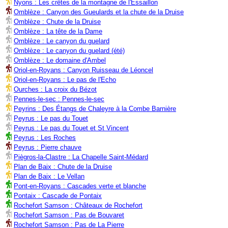
Nyons : Les crêtes de la montagne de l'Essaillon
Omblèze : Canyon des Gueulards et la chute de la Druise
Omblèze : Chute de la Druise
Omblèze : La tête de la Dame
Omblèze : Le canyon du guelard
Omblèze : Le canyon du guelard (été)
Omblèze : Le domaine d'Ambel
Oriol-en-Royans : Canyon Ruisseau de Léoncel
Oriol-en-Royans : Le pas de l'Echo
Ourches : La croix du Bézot
Pennes-le-sec : Pennes-le-sec
Peyrins : Des Étangs de Chaleyre à la Combe Barnière
Peyrus : Le pas du Touet
Peyrus : Le pas du Touet et St Vincent
Peyrus : Les Roches
Peyrus : Pierre chauve
Piègros-la-Clastre : La Chapelle Saint-Médard
Plan de Baix : Chute de la Druise
Plan de Baix : Le Vellan
Pont-en-Royans : Cascades verte et blanche
Pontaix : Cascade de Pontaix
Rochefort Samson : Châteaux de Rochefort
Rochefort Samson : Pas de Bouvaret
Rochefort Samson : Pas de La Pierre