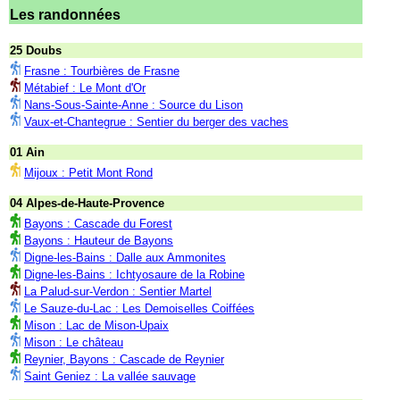
Les randonnées
25 Doubs
Frasne : Tourbières de Frasne
Métabief : Le Mont d'Or
Nans-Sous-Sainte-Anne : Source du Lison
Vaux-et-Chantegrue : Sentier du berger des vaches
01 Ain
Mijoux : Petit Mont Rond
04 Alpes-de-Haute-Provence
Bayons : Cascade du Forest
Bayons : Hauteur de Bayons
Digne-les-Bains : Dalle aux Ammonites
Digne-les-Bains : Ichtyosaure de la Robine
La Palud-sur-Verdon : Sentier Martel
Le Sauze-du-Lac : Les Demoiselles Coiffées
Mison : Lac de Mison-Upaix
Mison : Le château
Reynier, Bayons : Cascade de Reynier
Saint Geniez : La vallée sauvage