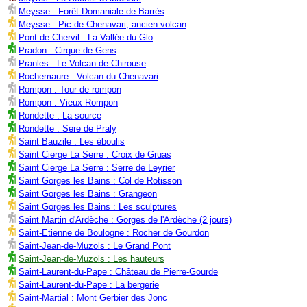
Meysse : Forêt Domaniale de Barrès
Meysse : Pic de Chenavari, ancien volcan
Pont de Chervil : La Vallée du Glo
Pradon : Cirque de Gens
Pranles : Le Volcan de Chirouse
Rochemaure : Volcan du Chenavari
Rompon : Tour de rompon
Rompon : Vieux Rompon
Rondette : La source
Rondette : Sere de Praly
Saint Bauzile : Les éboulis
Saint Cierge La Serre : Croix de Gruas
Saint Cierge La Serre : Serre de Leyrier
Saint Gorges les Bains : Col de Rotisson
Saint Gorges les Bains : Grangeon
Saint Gorges les Bains : Les sculptures
Saint Martin d'Ardèche : Gorges de l'Ardèche (2 jours)
Saint-Etienne de Boulogne : Rocher de Gourdon
Saint-Jean-de-Muzols : Le Grand Pont
Saint-Jean-de-Muzols : Les hauteurs
Saint-Laurent-du-Pape : Château de Pierre-Gourde
Saint-Laurent-du-Pape : La bergerie
Saint-Martial : Mont Gerbier des Jonc