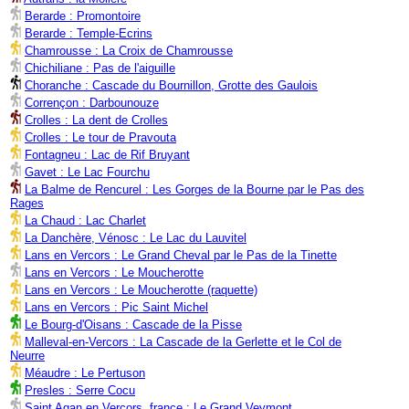
Berarde : Promontoire
Berarde : Temple-Ecrins
Chamrousse : La Croix de Chamrousse
Chichiliane : Pas de l'aiguille
Choranche : Cascade du Bournillon, Grotte des Gaulois
Corrençon : Darbounouze
Crolles : La dent de Crolles
Crolles : Le tour de Pravouta
Fontagneu : Lac de Rif Bruyant
Gavet : Le Lac Fourchu
La Balme de Rencurel : Les Gorges de la Bourne par le Pas des
Rages
La Chaud : Lac Charlet
La Danchère, Vénosc : Le Lac du Lauvitel
Lans en Vercors : Le Grand Cheval par le Pas de la Tinette
Lans en Vercors : Le Moucherotte
Lans en Vercors : Le Moucherotte (raquette)
Lans en Vercors : Pic Saint Michel
Le Bourg-d'Oisans : Cascade de la Pisse
Malleval-en-Vercors : La Cascade de la Gerlette et le Col de
Neurre
Méaudre : Le Pertuson
Presles : Serre Cocu
Saint Agan en Vercors, france : Le Grand Veymont