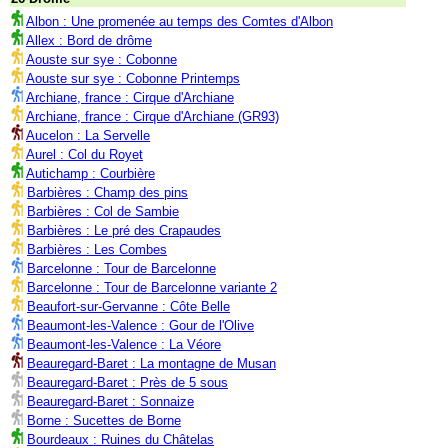
Albon : Une promenée au temps des Comtes d'Albon
Allex : Bord de drôme
Aouste sur sye : Cobonne
Aouste sur sye : Cobonne Printemps
Archiane, france : Cirque d'Archiane
Archiane, france : Cirque d'Archiane (GR93)
Aucelon : La Servelle
Aurel : Col du Royet
Autichamp : Courbière
Barbières : Champ des pins
Barbières : Col de Sambie
Barbières : Le pré des Crapaudes
Barbières : Les Combes
Barcelonne : Tour de Barcelonne
Barcelonne : Tour de Barcelonne variante 2
Beaufort-sur-Gervanne : Côte Belle
Beaumont-les-Valence : Gour de l'Olive
Beaumont-les-Valence : La Véore
Beauregard-Baret : La montagne de Musan
Beauregard-Baret : Près de 5 sous
Beauregard-Baret : Sonnaize
Borne : Sucettes de Borne
Bourdeaux : Ruines du Châtelas