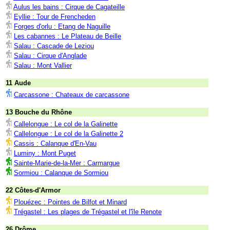
Aulus les bains : Cirque de Cagateille
Eyllie : Tour de Frencheden
Forges d'orlu : Etang de Naguille
Les cabannes : Le Plateau de Beille
Salau : Cascade de Leziou
Salau : Cirque d'Anglade
Salau : Mont Vallier
11 Aude
Carcassone : Chateaux de carcassone
13 Bouche du Rhône
Callelongue : Le col de la Galinette
Callelongue : Le col de la Galinette 2
Cassis : Calanque d'En-Vau
Luminy : Mont Puget
Sainte-Marie-de-la-Mer : Carmargue
Sormiou : Calanque de Sormiou
22 Côtes-d'Armor
Plouézec : Pointes de Bilfot et Minard
Trégastel : Les plages de Trégastel et l'île Renote
26 Drôme