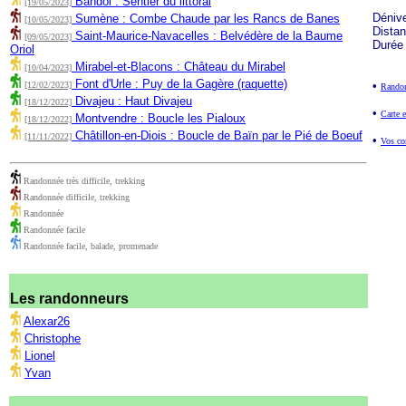
Bandol : Sentier du littoral
[19/05/2023]
Déniv
Sumène : Combe Chaude par les Rancs de Banes
[10/05/2023]
Dista
Saint-Maurice-Navacelles : Belvédère de la Baume
[09/05/2023]
Durée
Oriol
Mirabel-et-Blacons : Château du Mirabel
[10/04/2023]
Font d'Urle : Puy de la Gagère (raquette)
•
[12/02/2023]
Randon
Divajeu : Haut Divajeu
[18/12/2022]
•
Carte e
Montvendre : Boucle les Pialoux
[18/12/2022]
Châtillon-en-Diois : Boucle de Baïn par le Pié de Boeuf
[11/11/2022]
•
Vos co
Randonnée très difficile, trekking
Randonnée difficile, trekking
Randonnée
Randonnée facile
Randonnée facile, balade, promenade
Les randonneurs
Alexar26
Christophe
Lionel
Yvan