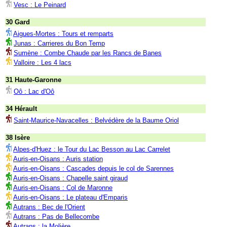
Vesc : Le Peinard
30 Gard
Aigues-Mortes : Tours et remparts
Junas : Carrieres du Bon Temp
Sumène : Combe Chaude par les Rancs de Banes
Valloire : Les 4 lacs
31 Haute-Garonne
Oô : Lac d'Oô
34 Hérault
Saint-Maurice-Navacelles : Belvédère de la Baume Oriol
38 Isère
Alpes-d'Huez : le Tour du Lac Besson au Lac Carrelet
Auris-en-Oisans : Auris station
Auris-en-Oisans : Cascades depuis le col de Sarennes
Auris-en-Oisans : Chapelle saint giraud
Auris-en-Oisans : Col de Maronne
Auris-en-Oisans : Le plateau d'Emparis
Autrans : Bec de l'Orient
Autrans : Pas de Bellecombe
Autrans : la Molière