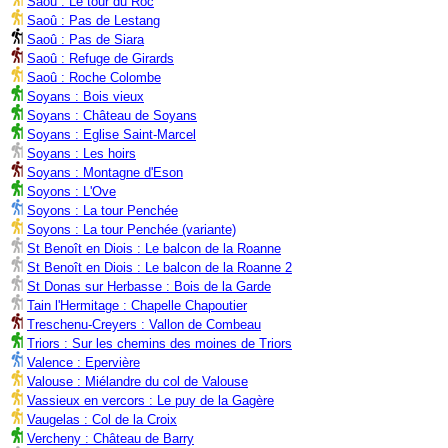
Saoû : Le tour du Roc
Saoû : Pas de Lestang
Saoû : Pas de Siara
Saoû : Refuge de Girards
Saoû : Roche Colombe
Soyans : Bois vieux
Soyans : Château de Soyans
Soyans : Eglise Saint-Marcel
Soyans : Les hoirs
Soyans : Montagne d'Eson
Soyons : L'Ove
Soyons : La tour Penchée
Soyons : La tour Penchée (variante)
St Benoît en Diois : Le balcon de la Roanne
St Benoît en Diois : Le balcon de la Roanne 2
St Donas sur Herbasse : Bois de la Garde
Tain l'Hermitage : Chapelle Chapoutier
Treschenu-Creyers : Vallon de Combeau
Triors : Sur les chemins des moines de Triors
Valence : Epervière
Valouse : Miélandre du col de Valouse
Vassieux en vercors : Le puy de la Gagère
Vaugelas : Col de la Croix
Vercheny : Château de Barry