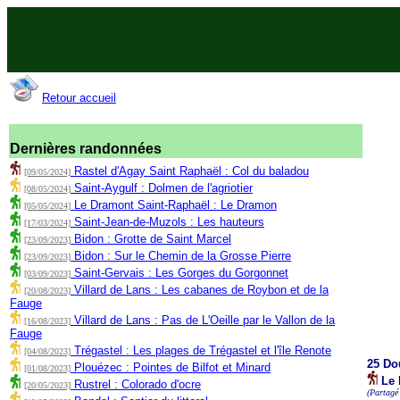
Retour accueil
Dernières randonnées
Rastel d'Agay Saint Raphaël : Col du baladou
[09/05/2024]
Saint-Aygulf : Dolmen de l'agriotier
[08/05/2024]
Le Dramont Saint-Raphaël : Le Dramon
[05/05/2024]
Saint-Jean-de-Muzols : Les hauteurs
[17/03/2024]
Bidon : Grotte de Saint Marcel
[23/09/2023]
Bidon : Sur le Chemin de la Grosse Pierre
[23/09/2023]
Saint-Gervais : Les Gorges du Gorgonnet
[03/09/2023]
Villard de Lans : Les cabanes de Roybon et de la
[20/08/2023]
Fauge
Villard de Lans : Pas de L'Oeille par le Vallon de la
[16/08/2023]
Fauge
Trégastel : Les plages de Trégastel et l'île Renote
[04/08/2023]
25 Do
Plouézec : Pointes de Bilfot et Minard
[01/08/2023]
Le 
Rustrel : Colorado d'ocre
[20/05/2023]
(Partagé