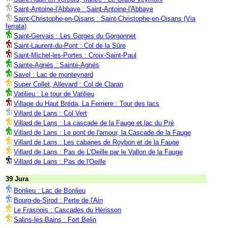
Saint-Antoine-l'Abbaye : Saint-Antoine-l'Abbaye
Saint-Christophe-en-Oisans : Saint-Christophe-en-Oisans (Via
ferrata)
Saint-Gervais : Les Gorges du Gorgonnet
Saint-Laurent-du-Pont : Col de la Sûre
Saint-Michel-les-Portes : Croix-Saint-Paul
Sainte-Agnés : Sainte-Agnés
Savel : Lac de monteynard
Super Collet, Allevard : Col de Claran
Vatilieu : Le tour de Vatilieu
Village du Haut Bréda, La Ferriere : Tour des lacs
Villard de Lans : Col Vert
Villard de Lans : La cascade de la Fauge et lac du Pré
Villard de Lans : Le pont de l'amour, la Cascade de la Fauge
Villard de Lans : Les cabanes de Roybon et de la Fauge
Villard de Lans : Pas de L'Oeille par le Vallon de la Fauge
Villard de Lans : Pas de l'Oeille
39 Jura
Bonlieu : Lac de Bonlieu
Bourg-de-Sirod : Perte de l'Ain
Le Frasnois : Cascades du Hérisson
Salins-les-Bains : Fort Belin