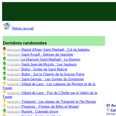
Retour accueil
Dernières randonnées
Rastel d'Agay Saint Raphaël : Col du baladou
[09/05/2024]
Saint-Aygulf : Dolmen de l'agriotier
[08/05/2024]
Le Dramont Saint-Raphaël : Le Dramon
[05/05/2024]
Saint-Jean-de-Muzols : Les hauteurs
[17/03/2024]
Bidon : Grotte de Saint Marcel
[23/09/2023]
Bidon : Sur le Chemin de la Grosse Pierre
[23/09/2023]
Saint-Gervais : Les Gorges du Gorgonnet
[03/09/2023]
Villard de Lans : Les cabanes de Roybon et de la
[20/08/2023]
Fauge
Villard de Lans : Pas de L'Oeille par le Vallon de la
[16/08/2023]
Fauge
Trégastel : Les plages de Trégastel et l'île Renote
[04/08/2023]
07 Ar
Plouézec : Pointes de Bilfot et Minard
[01/08/2023]
Cel
Rustrel : Colorado d'ocre
[20/05/2023]
(Partagé