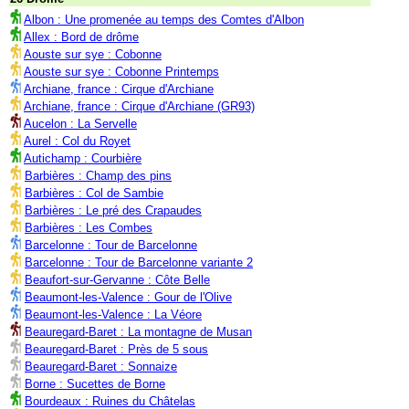
Albon : Une promenée au temps des Comtes d'Albon
Allex : Bord de drôme
Aouste sur sye : Cobonne
Aouste sur sye : Cobonne Printemps
Archiane, france : Cirque d'Archiane
Archiane, france : Cirque d'Archiane (GR93)
Aucelon : La Servelle
Aurel : Col du Royet
Autichamp : Courbière
Barbières : Champ des pins
Barbières : Col de Sambie
Barbières : Le pré des Crapaudes
Barbières : Les Combes
Barcelonne : Tour de Barcelonne
Barcelonne : Tour de Barcelonne variante 2
Beaufort-sur-Gervanne : Côte Belle
Beaumont-les-Valence : Gour de l'Olive
Beaumont-les-Valence : La Véore
Beauregard-Baret : La montagne de Musan
Beauregard-Baret : Près de 5 sous
Beauregard-Baret : Sonnaize
Borne : Sucettes de Borne
Bourdeaux : Ruines du Châtelas