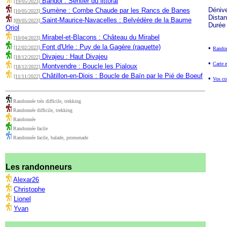
Bandol : Sentier du littoral
[19/05/2023]
Déniv
Sumène : Combe Chaude par les Rancs de Banes
[10/05/2023]
Dista
Saint-Maurice-Navacelles : Belvédère de la Baume
[09/05/2023]
Durée
Oriol
Mirabel-et-Blacons : Château du Mirabel
[10/04/2023]
Font d'Urle : Puy de la Gagère (raquette)
•
[12/02/2023]
Randon
Divajeu : Haut Divajeu
[18/12/2022]
•
Carte e
Montvendre : Boucle les Pialoux
[18/12/2022]
Châtillon-en-Diois : Boucle de Baïn par le Pié de Boeuf
[11/11/2022]
•
Vos co
Randonnée très difficile, trekking
Randonnée difficile, trekking
Randonnée
Randonnée facile
Randonnée facile, balade, promenade
Les randonneurs
Alexar26
Christophe
Lionel
Yvan