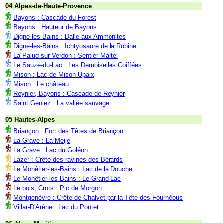
04 Alpes-de-Haute-Provence
Bayons : Cascade du Forest
Bayons : Hauteur de Bayons
Digne-les-Bains : Dalle aux Ammonites
Digne-les-Bains : Ichtyosaure de la Robine
La Palud-sur-Verdon : Sentier Martel
Le Sauze-du-Lac : Les Demoiselles Coiffées
Mison : Lac de Mison-Upaix
Mison : Le château
Reynier, Bayons : Cascade de Reynier
Saint Geniez : La vallée sauvage
05 Hautes-Alpes
Briançon : Fort des Têtes de Briançon
La Grave : La Meije
La Grave : Lac du Goléon
Lazer : Crête des ravines des Bérards
Le Monêtier-les-Bains : Lac de la Douche
Le Monêtier-les-Bains : Le Grand Lac
Le bois, Crots : Pic de Morgon
Montgenèvre : Crête de Chalvet par la Tête des Fournéous
Villar-D'Arène : Lac du Pontet