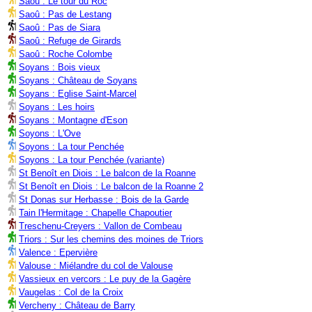
Saoû : Le tour du Roc
Saoû : Pas de Lestang
Saoû : Pas de Siara
Saoû : Refuge de Girards
Saoû : Roche Colombe
Soyans : Bois vieux
Soyans : Château de Soyans
Soyans : Eglise Saint-Marcel
Soyans : Les hoirs
Soyans : Montagne d'Eson
Soyons : L'Ove
Soyons : La tour Penchée
Soyons : La tour Penchée (variante)
St Benoît en Diois : Le balcon de la Roanne
St Benoît en Diois : Le balcon de la Roanne 2
St Donas sur Herbasse : Bois de la Garde
Tain l'Hermitage : Chapelle Chapoutier
Treschenu-Creyers : Vallon de Combeau
Triors : Sur les chemins des moines de Triors
Valence : Epervière
Valouse : Miélandre du col de Valouse
Vassieux en vercors : Le puy de la Gagère
Vaugelas : Col de la Croix
Vercheny : Château de Barry