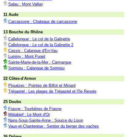
Salau : Mont Vallier
11 Aude
Carcassone : Chateaux de carcassone
13 Bouche du Rhône
Callelongue : Le col de la Galinette
Callelongue : Le col de la Galinette 2
Cassis : Calanque d'En-Vau
Luminy : Mont Puget
Sainte-Marie-de-la-Mer : Carmargue
Sormiou : Calanque de Sormiou
22 Côtes-d'Armor
Plouézec : Pointes de Bilfot et Minard
Trégastel : Les plages de Trégastel et l'île Renote
25 Doubs
Frasne : Tourbières de Frasne
Métabief : Le Mont d'Or
Nans-Sous-Sainte-Anne : Source du Lison
Vaux-et-Chantegrue : Sentier du berger des vaches
26 Drôme