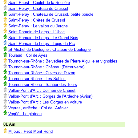
Saint-Priest : Coulet de la Soulière
Saint-Péray : Château de Crussol
Saint-Péray : Château de Crussol, petite boucle
Saint-Péray : Crêtes de Crussol
Saint-Péray : Le vallon du Jergne
Saint-Romain-de-Lerps : L'Ubac
Saint-Romain-de-Lerps : Le Grand Bois
Saint-Romain-de-Lerps : Logis du Pic
St Michel de Boulogne : Château de Boulogne
Toulaud : Col de Ayes
Tournon-sur-Rhône : Belvédère de Pierre Aiguille et vignobles
Tournon-sur-Rhône : Château (Découverte)
Tournon-sur-Rhône : Cuves de Duzon
Tournon-sur-Rhône : Les Sables
Tournon-sur-Rhône : Santier des Tours
Vallon-Pont d'Arc : Dolmen de Chanet
Vallon-Pont d'Arc : Gorges de l'Ardèche (Avion)
Vallon-Pont d'Arc : Les Gorges en voiture
Veyras, ardèche : Col de l'Arénier
Vogüé : Le plateau
01 Ain
Mijoux : Petit Mont Rond