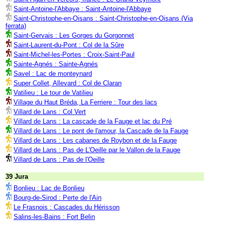
Saint-Antoine-l'Abbaye : Saint-Antoine-l'Abbaye
Saint-Christophe-en-Oisans : Saint-Christophe-en-Oisans (Via
ferrata)
Saint-Gervais : Les Gorges du Gorgonnet
Saint-Laurent-du-Pont : Col de la Sûre
Saint-Michel-les-Portes : Croix-Saint-Paul
Sainte-Agnés : Sainte-Agnés
Savel : Lac de monteynard
Super Collet, Allevard : Col de Claran
Vatilieu : Le tour de Vatilieu
Village du Haut Bréda, La Ferriere : Tour des lacs
Villard de Lans : Col Vert
Villard de Lans : La cascade de la Fauge et lac du Pré
Villard de Lans : Le pont de l'amour, la Cascade de la Fauge
Villard de Lans : Les cabanes de Roybon et de la Fauge
Villard de Lans : Pas de L'Oeille par le Vallon de la Fauge
Villard de Lans : Pas de l'Oeille
39 Jura
Bonlieu : Lac de Bonlieu
Bourg-de-Sirod : Perte de l'Ain
Le Frasnois : Cascades du Hérisson
Salins-les-Bains : Fort Belin