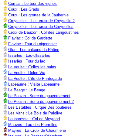
Cornas : Le tour des vignes
Coux : Les Grads
Coux : Les grottes de la Jaubernie
Creyseilles : Les croix de Creyseille 2
Creyseilles : Les croix de Creyseilles
Croix de Bauzon : Col des Langoustines
Flaviac : Col de Gardette
Flaviac : Tour du pigeonnier
Glun : Les balcons du Rhône
Issarlès : Lac-d'Issarlès
Issarlès : Tour du lac
La Voulte : Celles les bains
La Voulte : Dolce Via
La Voulte : L'île de Printegarde
Labeaume : Visite Labeaume
Le Beage : Le Beage
Le Pouzin : Serre du gouvernement
Le Pouzin : Serre du gouvernement 2
Les Estables : Cirque Des boutières
Les Vans : Le Bois de Paiolive
Loubaresse : Col de Meyrand
Mauves : Lac des Pierrelles
Mayres : La Croix de Chaumiène