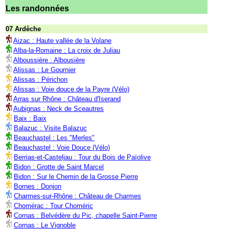
Les randonnées
07 Ardèche
Aizac : Haute vallée de la Volane
Alba-la-Romaine : La croix de Juliau
Alboussière : Albousière
Alissas : Le Gournier
Alissas : Périchon
Alissas : Voie douce de la Payre (Vélo)
Arras sur Rhône : Château d'Iserand
Aubignas : Neck de Sceautres
Baix : Baix
Balazuc : Visite Balazuc
Beauchastel : Les "Merles"
Beauchastel : Voie Douce (Vélo)
Berrias-et-Casteljau : Tour du Bois de Païolive
Bidon : Grotte de Saint Marcel
Bidon : Sur le Chemin de la Grosse Pierre
Bornes : Donjon
Charmes-sur-Rhône : Château de Charmes
Chomérac : Tour Choméric
Cornas : Belvédère du Pic, chapelle Saint-Pierre
Cornas : Le Vignoble