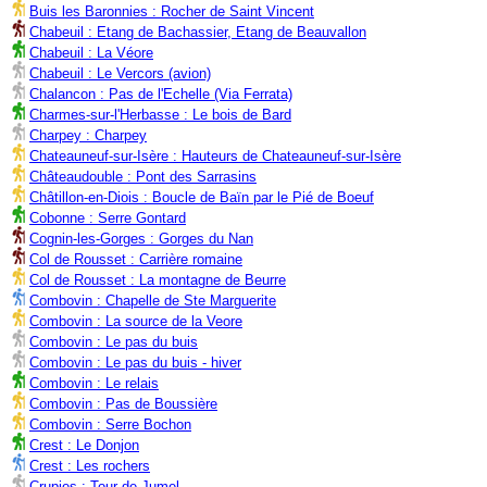
Buis les Baronnies : Rocher de Saint Vincent
Chabeuil : Etang de Bachassier, Etang de Beauvallon
Chabeuil : La Véore
Chabeuil : Le Vercors (avion)
Chalancon : Pas de l'Echelle (Via Ferrata)
Charmes-sur-l'Herbasse : Le bois de Bard
Charpey : Charpey
Chateauneuf-sur-Isère : Hauteurs de Chateauneuf-sur-Isère
Châteaudouble : Pont des Sarrasins
Châtillon-en-Diois : Boucle de Baïn par le Pié de Boeuf
Cobonne : Serre Gontard
Cognin-les-Gorges : Gorges du Nan
Col de Rousset : Carrière romaine
Col de Rousset : La montagne de Beurre
Combovin : Chapelle de Ste Marguerite
Combovin : La source de la Veore
Combovin : Le pas du buis
Combovin : Le pas du buis - hiver
Combovin : Le relais
Combovin : Pas de Boussière
Combovin : Serre Bochon
Crest : Le Donjon
Crest : Les rochers
Crupies : Tour de Jumel