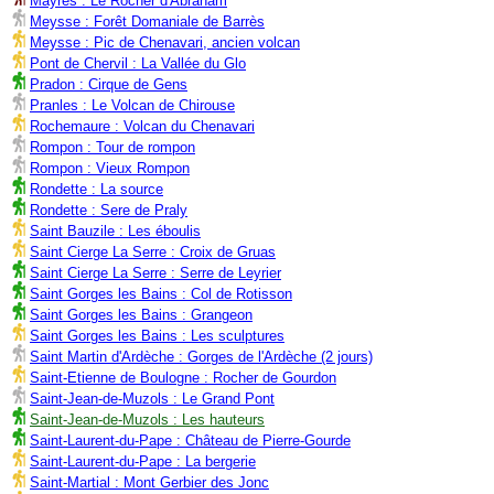
Mayres : Le Rocher d'Abraham
Meysse : Forêt Domaniale de Barrès
Meysse : Pic de Chenavari, ancien volcan
Pont de Chervil : La Vallée du Glo
Pradon : Cirque de Gens
Pranles : Le Volcan de Chirouse
Rochemaure : Volcan du Chenavari
Rompon : Tour de rompon
Rompon : Vieux Rompon
Rondette : La source
Rondette : Sere de Praly
Saint Bauzile : Les éboulis
Saint Cierge La Serre : Croix de Gruas
Saint Cierge La Serre : Serre de Leyrier
Saint Gorges les Bains : Col de Rotisson
Saint Gorges les Bains : Grangeon
Saint Gorges les Bains : Les sculptures
Saint Martin d'Ardèche : Gorges de l'Ardèche (2 jours)
Saint-Etienne de Boulogne : Rocher de Gourdon
Saint-Jean-de-Muzols : Le Grand Pont
Saint-Jean-de-Muzols : Les hauteurs
Saint-Laurent-du-Pape : Château de Pierre-Gourde
Saint-Laurent-du-Pape : La bergerie
Saint-Martial : Mont Gerbier des Jonc