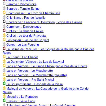
Berarde : Promontoire
Berarde : Temple-Ecrins
Chamrousse : La Croix de Chamrousse
Chichiliane : Pas de l'aiguille
Choranche : Cascade du Bournillon, Grotte des Gaulois
Corrençon : Darbounouze
Crolles : La dent de Crolles
Crolles : Le tour de Pravouta
Fontagneu : Lac de Rif Bruyant
Gavet : Le Lac Fourchu
La Balme de Rencurel : Les Gorges de la Bourne par le Pas des
Rages
La Chaud : Lac Charlet
La Danchère, Vénosc : Le Lac du Lauvitel
Lans en Vercors : Le Grand Cheval par le Pas de la Tinette
Lans en Vercors : Le Moucherotte
Lans en Vercors : Le Moucherotte (raquette)
Lans en Vercors : Pic Saint Michel
Le Bourg-d'Oisans : Cascade de la Pisse
Malleval-en-Vercors : La Cascade de la Gerlette et le Col de
Neurre
Méaudre : Le Pertuson
Presles : Serre Cocu
Saint Agan en Vercors, france : Le Grand Veymont