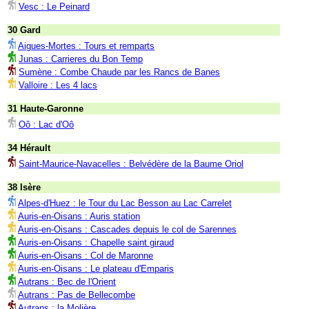
Vesc : Le Peinard
30 Gard
Aigues-Mortes : Tours et remparts
Junas : Carrieres du Bon Temp
Sumène : Combe Chaude par les Rancs de Banes
Valloire : Les 4 lacs
31 Haute-Garonne
Oô : Lac d'Oô
34 Hérault
Saint-Maurice-Navacelles : Belvédère de la Baume Oriol
38 Isère
Alpes-d'Huez : le Tour du Lac Besson au Lac Carrelet
Auris-en-Oisans : Auris station
Auris-en-Oisans : Cascades depuis le col de Sarennes
Auris-en-Oisans : Chapelle saint giraud
Auris-en-Oisans : Col de Maronne
Auris-en-Oisans : Le plateau d'Emparis
Autrans : Bec de l'Orient
Autrans : Pas de Bellecombe
Autrans : la Molière