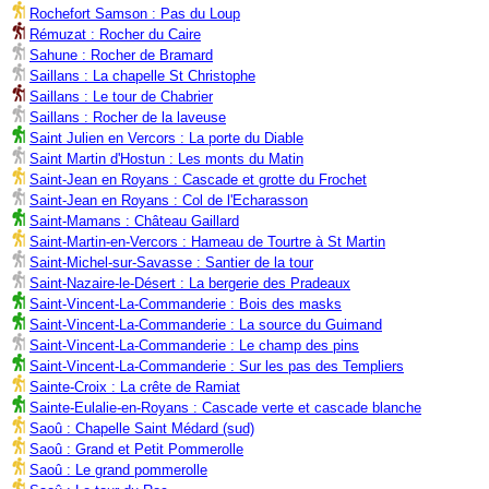
Rochefort Samson : Pas du Loup
Rémuzat : Rocher du Caire
Sahune : Rocher de Bramard
Saillans : La chapelle St Christophe
Saillans : Le tour de Chabrier
Saillans : Rocher de la laveuse
Saint Julien en Vercors : La porte du Diable
Saint Martin d'Hostun : Les monts du Matin
Saint-Jean en Royans : Cascade et grotte du Frochet
Saint-Jean en Royans : Col de l'Echarasson
Saint-Mamans : Château Gaillard
Saint-Martin-en-Vercors : Hameau de Tourtre à St Martin
Saint-Michel-sur-Savasse : Santier de la tour
Saint-Nazaire-le-Désert : La bergerie des Pradeaux
Saint-Vincent-La-Commanderie : Bois des masks
Saint-Vincent-La-Commanderie : La source du Guimand
Saint-Vincent-La-Commanderie : Le champ des pins
Saint-Vincent-La-Commanderie : Sur les pas des Templiers
Sainte-Croix : La crête de Ramiat
Sainte-Eulalie-en-Royans : Cascade verte et cascade blanche
Saoû : Chapelle Saint Médard (sud)
Saoû : Grand et Petit Pommerolle
Saoû : Le grand pommerolle