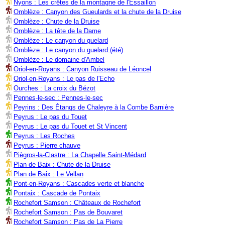
Nyons : Les crêtes de la montagne de l'Essaillon
Omblèze : Canyon des Gueulards et la chute de la Druise
Omblèze : Chute de la Druise
Omblèze : La tête de la Dame
Omblèze : Le canyon du guelard
Omblèze : Le canyon du guelard (été)
Omblèze : Le domaine d'Ambel
Oriol-en-Royans : Canyon Ruisseau de Léoncel
Oriol-en-Royans : Le pas de l'Echo
Ourches : La croix du Bézot
Pennes-le-sec : Pennes-le-sec
Peyrins : Des Étangs de Chaleyre à la Combe Barnière
Peyrus : Le pas du Touet
Peyrus : Le pas du Touet et St Vincent
Peyrus : Les Roches
Peyrus : Pierre chauve
Piègros-la-Clastre : La Chapelle Saint-Médard
Plan de Baix : Chute de la Druise
Plan de Baix : Le Vellan
Pont-en-Royans : Cascades verte et blanche
Pontaix : Cascade de Pontaix
Rochefort Samson : Châteaux de Rochefort
Rochefort Samson : Pas de Bouvaret
Rochefort Samson : Pas de La Pierre