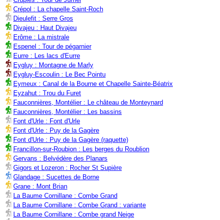
Crépol : La chapelle Saint-Roch
Dieulefit : Serre Gros
Divajeu : Haut Divajeu
Erôme : La mistrale
Espenel : Tour de pégarnier
Eurre : Les lacs d'Eurre
Eygluy : Montagne de Marly
Eygluy-Escoulin : Le Bec Pointu
Eymeux : Canal de la Bourne et Chapelle Sainte-Béatrix
Eyzahut : Trou du Furet
Fauconnières, Montélier : Le château de Monteynard
Fauconnières, Montélier : Les bassins
Font d'Urle : Font d'Urle
Font d'Urle : Puy de la Gagère
Font d'Urle : Puy de la Gagère (raquette)
Francillon-sur-Roubion : Les berges du Roublion
Gervans : Belvédère des Planars
Gigors et Lozeron : Rocher St Supière
Glandage : Sucettes de Borne
Grane : Mont Brian
La Baume Cornillane : Combe Grand
La Baume Cornillane : Combe Grand : variante
La Baume Cornillane : Combe grand Neige