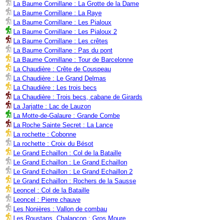
La Baume Cornillane : La Grotte de la Dame
La Baume Cornillane : La Raye
La Baume Cornillane : Les Pialoux
La Baume Cornillane : Les Pialoux 2
La Baume Cornillane : Les crêtes
La Baume Cornillane : Pas du pont
La Baume Cornillane : Tour de Barcelonne
La Chaudière : Crête de Couspeau
La Chaudière : Le Grand Delmas
La Chaudière : Les trois becs
La Chaudière : Trois becs, cabane de Girards
La Jarjatte : Lac de Lauzon
La Motte-de-Galaure : Grande Combe
La Roche Sainte Secret : La Lance
La rochette : Cobonne
La rochette : Croix du Bésot
Le Grand Echaillon : Col de la Bataille
Le Grand Echaillon : Le Grand Echaillon
Le Grand Echaillon : Le Grand Echaillon 2
Le Grand Echaillon : Rochers de la Sausse
Leoncel : Col de la Bataille
Leoncel : Pierre chauve
Les Nonières : Vallon de combau
Les Roustans, Chalançon : Gros Moure