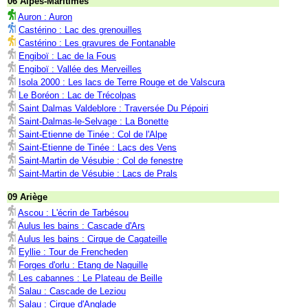
06 Alpes-Maritimes
Auron : Auron
Castérino : Lac des grenouilles
Castérino : Les gravures de Fontanable
Engiboï : Lac de la Fous
Engiboï : Vallée des Merveilles
Isola 2000 : Les lacs de Terre Rouge et de Valscura
Le Boréon : Lac de Trécolpas
Saint Dalmas Valdeblore : Traversée Du Pépoiri
Saint-Dalmas-le-Selvage : La Bonette
Saint-Etienne de Tinée : Col de l'Alpe
Saint-Etienne de Tinée : Lacs des Vens
Saint-Martin de Vésubie : Col de fenestre
Saint-Martin de Vésubie : Lacs de Prals
09 Ariège
Ascou : L'écrin de Tarbésou
Aulus les bains : Cascade d'Ars
Aulus les bains : Cirque de Cagateille
Eyllie : Tour de Frencheden
Forges d'orlu : Etang de Naguille
Les cabannes : Le Plateau de Beille
Salau : Cascade de Leziou
Salau : Cirque d'Anglade