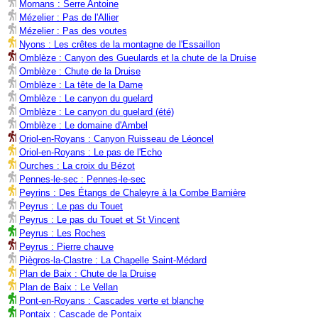
Mornans : Serre Antoine
Mézelier : Pas de l'Allier
Mézelier : Pas des voutes
Nyons : Les crêtes de la montagne de l'Essaillon
Omblèze : Canyon des Gueulards et la chute de la Druise
Omblèze : Chute de la Druise
Omblèze : La tête de la Dame
Omblèze : Le canyon du guelard
Omblèze : Le canyon du guelard (été)
Omblèze : Le domaine d'Ambel
Oriol-en-Royans : Canyon Ruisseau de Léoncel
Oriol-en-Royans : Le pas de l'Echo
Ourches : La croix du Bézot
Pennes-le-sec : Pennes-le-sec
Peyrins : Des Étangs de Chaleyre à la Combe Barnière
Peyrus : Le pas du Touet
Peyrus : Le pas du Touet et St Vincent
Peyrus : Les Roches
Peyrus : Pierre chauve
Piègros-la-Clastre : La Chapelle Saint-Médard
Plan de Baix : Chute de la Druise
Plan de Baix : Le Vellan
Pont-en-Royans : Cascades verte et blanche
Pontaix : Cascade de Pontaix