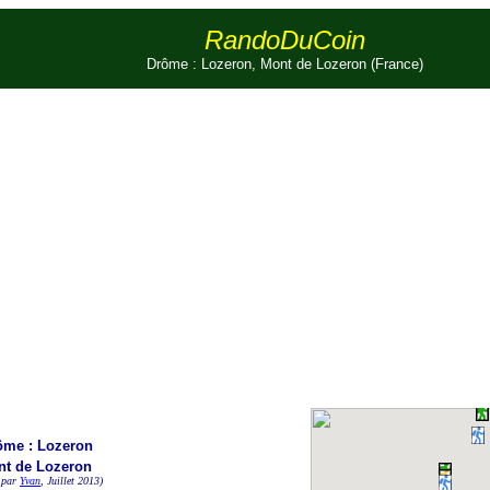
RandoDuCoin
Drôme : Lozeron, Mont de Lozeron (France)
ôme : Lozeron
t de Lozeron
 par
Yvan
, Juillet 2013)