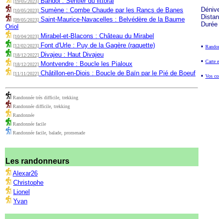
Bandol : Sentier du littoral
[19/05/2023]
Déniv
Sumène : Combe Chaude par les Rancs de Banes
[10/05/2023]
Dista
Saint-Maurice-Navacelles : Belvédère de la Baume
[09/05/2023]
Durée
Oriol
Mirabel-et-Blacons : Château du Mirabel
[10/04/2023]
Font d'Urle : Puy de la Gagère (raquette)
•
[12/02/2023]
Randon
Divajeu : Haut Divajeu
[18/12/2022]
•
Carte e
Montvendre : Boucle les Pialoux
[18/12/2022]
Châtillon-en-Diois : Boucle de Baïn par le Pié de Boeuf
[11/11/2022]
•
Vos co
Randonnée très difficile, trekking
Randonnée difficile, trekking
Randonnée
Randonnée facile
Randonnée facile, balade, promenade
Les randonneurs
Alexar26
Christophe
Lionel
Yvan