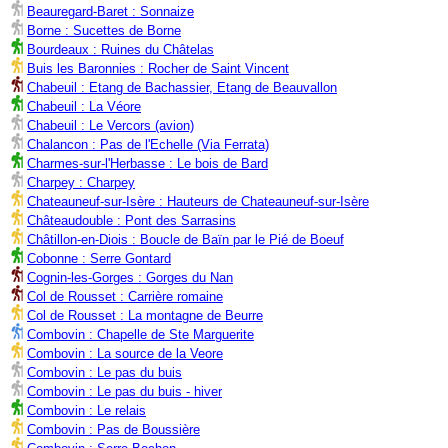
Beauregard-Baret : Sonnaize
Borne : Sucettes de Borne
Bourdeaux : Ruines du Châtelas
Buis les Baronnies : Rocher de Saint Vincent
Chabeuil : Etang de Bachassier, Etang de Beauvallon
Chabeuil : La Véore
Chabeuil : Le Vercors (avion)
Chalancon : Pas de l'Echelle (Via Ferrata)
Charmes-sur-l'Herbasse : Le bois de Bard
Charpey : Charpey
Chateauneuf-sur-Isère : Hauteurs de Chateauneuf-sur-Isère
Châteaudouble : Pont des Sarrasins
Châtillon-en-Diois : Boucle de Baïn par le Pié de Boeuf
Cobonne : Serre Gontard
Cognin-les-Gorges : Gorges du Nan
Col de Rousset : Carrière romaine
Col de Rousset : La montagne de Beurre
Combovin : Chapelle de Ste Marguerite
Combovin : La source de la Veore
Combovin : Le pas du buis
Combovin : Le pas du buis - hiver
Combovin : Le relais
Combovin : Pas de Boussière