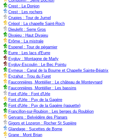
Combovin : Serre Bochon
Crest : Le Donjon
Crest : Les rochers
Crupies : Tour de Jumel
Crépol : La chapelle Saint-Roch
Dieulefit : Serre Gros
Divajeu : Haut Divajeu
Erôme : La mistrale
Espenel : Tour de pégarnier
Eurre : Les lacs d'Eurre
Eygluy : Montagne de Marly
Eygluy-Escoulin : Le Bec Pointu
Eymeux : Canal de la Bourne et Chapelle Sainte-Béatrix
Eyzahut : Trou du Furet
Fauconnières, Montélier : Le château de Monteynard
Fauconnières, Montélier : Les bassins
Font d'Urle : Font d'Urle
Font d'Urle : Puy de la Gagère
Font d'Urle : Puy de la Gagère (raquette)
Francillon-sur-Roubion : Les berges du Roublion
Gervans : Belvédère des Planars
Gigors et Lozeron : Rocher St Supière
Glandage : Sucettes de Borne
Grane : Mont Brian