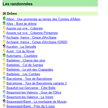
Les randonnées
26 Drôme
Albon : Une promenée au temps des Comtes d'Albon
Allex : Bord de drôme
Aouste sur sye : Cobonne
Aouste sur sye : Cobonne Printemps
Archiane, france : Cirque d'Archiane
Archiane, france : Cirque d'Archiane (GR93)
Aucelon : La Servelle
Aurel : Col du Royet
Autichamp : Courbière
Barbières : Champ des pins
Barbières : Col de Sambie
Barbières : Le pré des Crapaudes
Barbières : Les Combes
Barcelonne : Tour de Barcelonne
Barcelonne : Tour de Barcelonne variante 2
Beaufort-sur-Gervanne : Côte Belle
Beaumont-les-Valence : Gour de l'Olive
Beaumont-les-Valence : La Véore
Beauregard-Baret : La montagne de Musan
Beauregard-Baret : Près de 5 sous