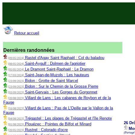
Retour accueil
Dernières randonnées
Rastel d'Agay Saint Raphaël : Col du baladou
[09/05/2024]
Saint-Aygulf : Dolmen de l'agriotier
[08/05/2024]
Le Dramont Saint-Raphaël : Le Dramon
[05/05/2024]
Saint-Jean-de-Muzols : Les hauteurs
[17/03/2024]
Bidon : Grotte de Saint Marcel
[23/09/2023]
Bidon : Sur le Chemin de la Grosse Pierre
[23/09/2023]
Saint-Gervais : Les Gorges du Gorgonnet
[03/09/2023]
Villard de Lans : Les cabanes de Roybon et de la
[20/08/2023]
Fauge
Villard de Lans : Pas de L'Oeille par le Vallon de la
[16/08/2023]
Fauge
Trégastel : Les plages de Trégastel et l'île Renote
[04/08/2023]
26 Dr
Plouézec : Pointes de Bilfot et Minard
[01/08/2023]
Mon
Rustrel : Colorado d'ocre
[20/05/2023]
(Partagé