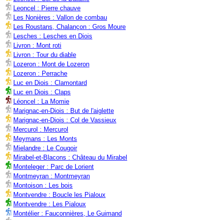
Leoncel : Pierre chauve
Les Nonières : Vallon de combau
Les Roustans, Chalançon : Gros Moure
Lesches : Lesches en Diois
Livron : Mont roti
Livron : Tour du diable
Lozeron : Mont de Lozeron
Lozeron : Perrache
Luc en Diois : Clamontard
Luc en Diois : Claps
Léoncel : La Momie
Marignac-en-Diois : But de l'aiglette
Marignac-en-Diois : Col de Vassieux
Mercurol : Mercurol
Meymans : Les Monts
Mielandre : Le Cougoir
Mirabel-et-Blacons : Château du Mirabel
Monteleger : Parc de Lorient
Montmeyran : Montmeyran
Montoison : Les bois
Montvendre : Boucle les Pialoux
Montvendre : Les Pialoux
Montélier : Fauconnières, Le Guimand