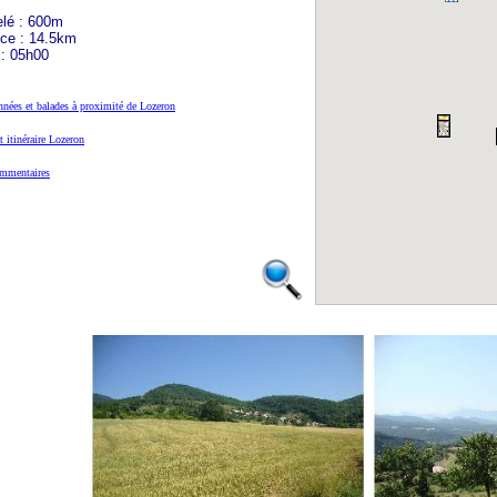
elé : 600m
nce : 14.5km
 : 05h00
nées et balades à proximité de Lozeron
t itinéraire Lozeron
mmentaires