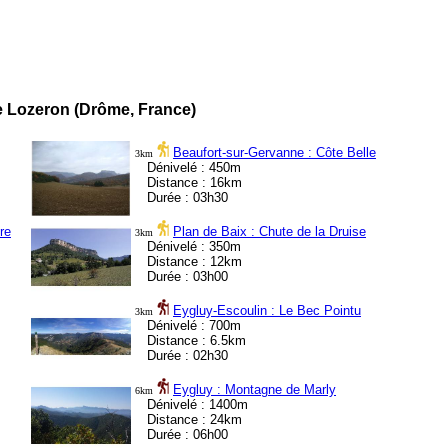
 Lozeron (Drôme, France)
Beaufort-sur-Gervanne : Côte Belle
3km
Dénivelé : 450m
Distance : 16km
Durée : 03h30
re
Plan de Baix : Chute de la Druise
3km
Dénivelé : 350m
Distance : 12km
Durée : 03h00
Eygluy-Escoulin : Le Bec Pointu
3km
Dénivelé : 700m
Distance : 6.5km
Durée : 02h30
Eygluy : Montagne de Marly
6km
Dénivelé : 1400m
Distance : 24km
Durée : 06h00