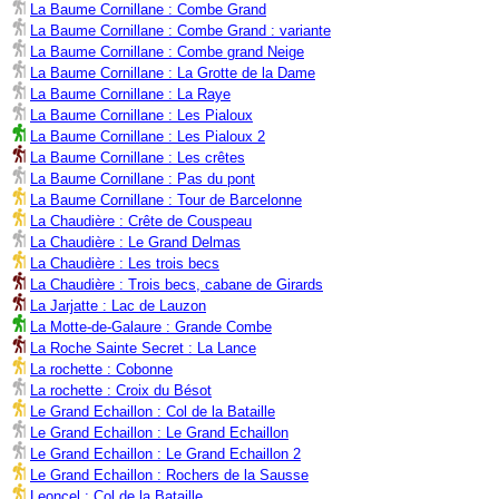
La Baume Cornillane : Combe Grand
La Baume Cornillane : Combe Grand : variante
La Baume Cornillane : Combe grand Neige
La Baume Cornillane : La Grotte de la Dame
La Baume Cornillane : La Raye
La Baume Cornillane : Les Pialoux
La Baume Cornillane : Les Pialoux 2
La Baume Cornillane : Les crêtes
La Baume Cornillane : Pas du pont
La Baume Cornillane : Tour de Barcelonne
La Chaudière : Crête de Couspeau
La Chaudière : Le Grand Delmas
La Chaudière : Les trois becs
La Chaudière : Trois becs, cabane de Girards
La Jarjatte : Lac de Lauzon
La Motte-de-Galaure : Grande Combe
La Roche Sainte Secret : La Lance
La rochette : Cobonne
La rochette : Croix du Bésot
Le Grand Echaillon : Col de la Bataille
Le Grand Echaillon : Le Grand Echaillon
Le Grand Echaillon : Le Grand Echaillon 2
Le Grand Echaillon : Rochers de la Sausse
Leoncel : Col de la Bataille