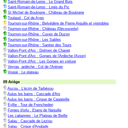
Saint-Romain-de-Lerps : Le Grand Bois
Saint-Romain-de-Lerps : Logis du Pic
St Michel de Boulogne : Château de Boulogne
Toulaud : Col de Ayes
Tournon-sur-Rhône : Belvédère de Pierre Aiguille et vignobles
Tournon-sur-Rhône : Château (Découverte)
Tournon-sur-Rhône : Cuves de Duzon
Tournon-sur-Rhône : Les Sables
Tournon-sur-Rhône : Santier des Tours
Vallon-Pont d'Arc : Dolmen de Chanet
Vallon-Pont d'Arc : Gorges de l'Ardèche (Avion)
Vallon-Pont d'Arc : Les Gorges en voiture
Veyras, ardèche : Col de l'Arénier
Vogüé : Le plateau
09 Ariège
Ascou : L'écrin de Tarbésou
Aulus les bains : Cascade d'Ars
Aulus les bains : Cirque de Cagateille
Eyllie : Tour de Frencheden
Forges d'orlu : Etang de Naguille
Les cabannes : Le Plateau de Beille
Salau : Cascade de Leziou
Salau : Cirque d'Anglade