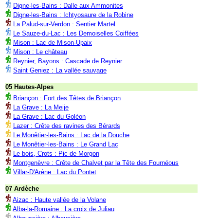
Digne-les-Bains : Dalle aux Ammonites
Digne-les-Bains : Ichtyosaure de la Robine
La Palud-sur-Verdon : Sentier Martel
Le Sauze-du-Lac : Les Demoiselles Coiffées
Mison : Lac de Mison-Upaix
Mison : Le château
Reynier, Bayons : Cascade de Reynier
Saint Geniez : La vallée sauvage
05 Hautes-Alpes
Briançon : Fort des Têtes de Briançon
La Grave : La Meije
La Grave : Lac du Goléon
Lazer : Crête des ravines des Bérards
Le Monêtier-les-Bains : Lac de la Douche
Le Monêtier-les-Bains : Le Grand Lac
Le bois, Crots : Pic de Morgon
Montgenèvre : Crête de Chalvet par la Tête des Fournéous
Villar-D'Arène : Lac du Pontet
07 Ardèche
Aizac : Haute vallée de la Volane
Alba-la-Romaine : La croix de Juliau