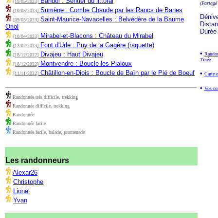
Bandol : Sentier du littoral
[19/05/2023]
(Partagé
Sumène : Combe Chaude par les Rancs de Banes
[10/05/2023]
Déniv
Saint-Maurice-Navacelles : Belvédère de la Baume
[09/05/2023]
Dista
Oriol
Durée
Mirabel-et-Blacons : Château du Mirabel
[10/04/2023]
Font d'Urle : Puy de la Gagère (raquette)
[12/02/2023]
•
Divajeu : Haut Divajeu
Randon
[18/12/2022]
Tinée
Montvendre : Boucle les Pialoux
[18/12/2022]
Châtillon-en-Diois : Boucle de Baïn par le Pié de Boeuf
•
[11/11/2022]
Carte e
•
Vos co
Randonnée très difficile, trekking
Randonnée difficile, trekking
Randonnée
Randonnée facile
Randonnée facile, balade, promenade
Les randonneurs
Alexar26
Christophe
Lionel
Yvan