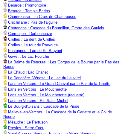
Berarde : Promontoire
Berarde : Temple-Ecrins
Chamrousse : La Croix de Chamrousse
Chichiliane : Pas de l'aiguille
Choranche : Cascade du Bournillon, Grotte des Gaulois
Corrençon : Darbounouze
Crolles : La dent de Crolles
Crolles : Le tour de Pravouta
Fontagneu : Lac de Rif Bruyant
Gavet : Le Lac Fourchu
La Balme de Rencurel : Les Gorges de la Bourne par le Pas des
Rages
La Chaud : Lac Charlet
La Danchère, Vénosc : Le Lac du Lauvitel
Lans en Vercors : Le Grand Cheval par le Pas de la Tinette
Lans en Vercors : Le Moucherotte
Lans en Vercors : Le Moucherotte (raquette)
Lans en Vercors : Pic Saint Michel
Le Bourg-d'Oisans : Cascade de la Pisse
Malleval-en-Vercors : La Cascade de la Gerlette et le Col de
Neurre
Méaudre : Le Pertuson
Presles : Serre Cocu
Saint Agan en Vercors, france : Le Grand Veymont