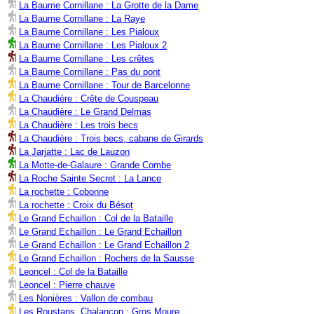
La Baume Cornillane : La Grotte de la Dame
La Baume Cornillane : La Raye
La Baume Cornillane : Les Pialoux
La Baume Cornillane : Les Pialoux 2
La Baume Cornillane : Les crêtes
La Baume Cornillane : Pas du pont
La Baume Cornillane : Tour de Barcelonne
La Chaudière : Crête de Couspeau
La Chaudière : Le Grand Delmas
La Chaudière : Les trois becs
La Chaudière : Trois becs, cabane de Girards
La Jarjatte : Lac de Lauzon
La Motte-de-Galaure : Grande Combe
La Roche Sainte Secret : La Lance
La rochette : Cobonne
La rochette : Croix du Bésot
Le Grand Echaillon : Col de la Bataille
Le Grand Echaillon : Le Grand Echaillon
Le Grand Echaillon : Le Grand Echaillon 2
Le Grand Echaillon : Rochers de la Sausse
Leoncel : Col de la Bataille
Leoncel : Pierre chauve
Les Nonières : Vallon de combau
Les Roustans, Chalançon : Gros Moure