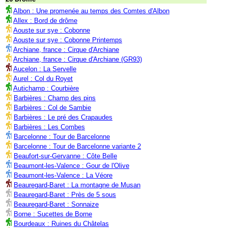
Albon : Une promenée au temps des Comtes d'Albon
Allex : Bord de drôme
Aouste sur sye : Cobonne
Aouste sur sye : Cobonne Printemps
Archiane, france : Cirque d'Archiane
Archiane, france : Cirque d'Archiane (GR93)
Aucelon : La Servelle
Aurel : Col du Royet
Autichamp : Courbière
Barbières : Champ des pins
Barbières : Col de Sambie
Barbières : Le pré des Crapaudes
Barbières : Les Combes
Barcelonne : Tour de Barcelonne
Barcelonne : Tour de Barcelonne variante 2
Beaufort-sur-Gervanne : Côte Belle
Beaumont-les-Valence : Gour de l'Olive
Beaumont-les-Valence : La Véore
Beauregard-Baret : La montagne de Musan
Beauregard-Baret : Près de 5 sous
Beauregard-Baret : Sonnaize
Borne : Sucettes de Borne
Bourdeaux : Ruines du Châtelas