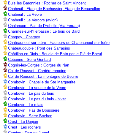
Buis les Baronnies : Rocher de Saint Vincent
Chabeuil : Etang de Bachassier, Etang de Beauvallon
Chabeuil : La Véore
Chabeuil : Le Vercors (avion)
Chalancon : Pas de l'Echelle (Via Ferrata)
Charmes-sur-l'Herbasse : Le bois de Bard
Charpey : Charpey
Chateauneuf-sur-Isère : Hauteurs de Chateauneuf-sur-Isère
Châteaudouble : Pont des Sarrasins
Châtillon-en-Diois : Boucle de Baïn par le Pié de Boeuf
Cobonne : Serre Gontard
Cognin-les-Gorges : Gorges du Nan
Col de Rousset : Carrière romaine
Col de Rousset : La montagne de Beurre
Combovin : Chapelle de Ste Marguerite
Combovin : La source de la Veore
Combovin : Le pas du buis
Combovin : Le pas du buis - hiver
Combovin : Le relais
Combovin : Pas de Boussière
Combovin : Serre Bochon
Crest : Le Donjon
Crest : Les rochers
Crupies : Tour de Jumel