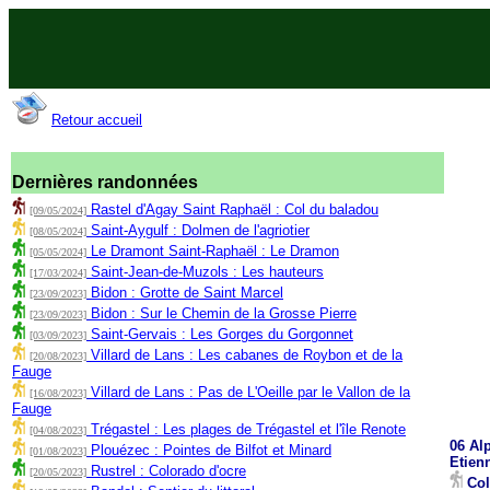
Retour accueil
Dernières randonnées
Rastel d'Agay Saint Raphaël : Col du baladou
[09/05/2024]
Saint-Aygulf : Dolmen de l'agriotier
[08/05/2024]
Le Dramont Saint-Raphaël : Le Dramon
[05/05/2024]
Saint-Jean-de-Muzols : Les hauteurs
[17/03/2024]
Bidon : Grotte de Saint Marcel
[23/09/2023]
Bidon : Sur le Chemin de la Grosse Pierre
[23/09/2023]
Saint-Gervais : Les Gorges du Gorgonnet
[03/09/2023]
Villard de Lans : Les cabanes de Roybon et de la
[20/08/2023]
Fauge
Villard de Lans : Pas de L'Oeille par le Vallon de la
[16/08/2023]
Fauge
Trégastel : Les plages de Trégastel et l'île Renote
[04/08/2023]
06 Alp
Plouézec : Pointes de Bilfot et Minard
[01/08/2023]
Etien
Rustrel : Colorado d'ocre
[20/05/2023]
Col