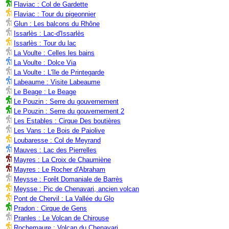
Flaviac : Col de Gardette
Flaviac : Tour du pigeonnier
Glun : Les balcons du Rhône
Issarlès : Lac-d'Issarlès
Issarlès : Tour du lac
La Voulte : Celles les bains
La Voulte : Dolce Via
La Voulte : L'île de Printegarde
Labeaume : Visite Labeaume
Le Beage : Le Beage
Le Pouzin : Serre du gouvernement
Le Pouzin : Serre du gouvernement 2
Les Estables : Cirque Des boutières
Les Vans : Le Bois de Paiolive
Loubaresse : Col de Meyrand
Mauves : Lac des Pierrelles
Mayres : La Croix de Chaumiène
Mayres : Le Rocher d'Abraham
Meysse : Forêt Domaniale de Barrès
Meysse : Pic de Chenavari, ancien volcan
Pont de Chervil : La Vallée du Glo
Pradon : Cirque de Gens
Pranles : Le Volcan de Chirouse
Rochemaure : Volcan du Chenavari