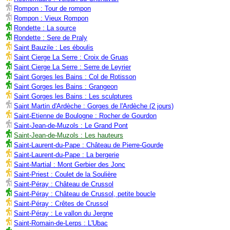
Rompon : Tour de rompon
Rompon : Vieux Rompon
Rondette : La source
Rondette : Sere de Praly
Saint Bauzile : Les éboulis
Saint Cierge La Serre : Croix de Gruas
Saint Cierge La Serre : Serre de Leyrier
Saint Gorges les Bains : Col de Rotisson
Saint Gorges les Bains : Grangeon
Saint Gorges les Bains : Les sculptures
Saint Martin d'Ardèche : Gorges de l'Ardèche (2 jours)
Saint-Etienne de Boulogne : Rocher de Gourdon
Saint-Jean-de-Muzols : Le Grand Pont
Saint-Jean-de-Muzols : Les hauteurs
Saint-Laurent-du-Pape : Château de Pierre-Gourde
Saint-Laurent-du-Pape : La bergerie
Saint-Martial : Mont Gerbier des Jonc
Saint-Priest : Coulet de la Soulière
Saint-Péray : Château de Crussol
Saint-Péray : Château de Crussol, petite boucle
Saint-Péray : Crêtes de Crussol
Saint-Péray : Le vallon du Jergne
Saint-Romain-de-Lerps : L'Ubac