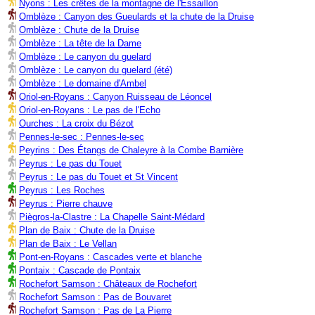
Nyons : Les crêtes de la montagne de l'Essaillon
Omblèze : Canyon des Gueulards et la chute de la Druise
Omblèze : Chute de la Druise
Omblèze : La tête de la Dame
Omblèze : Le canyon du guelard
Omblèze : Le canyon du guelard (été)
Omblèze : Le domaine d'Ambel
Oriol-en-Royans : Canyon Ruisseau de Léoncel
Oriol-en-Royans : Le pas de l'Echo
Ourches : La croix du Bézot
Pennes-le-sec : Pennes-le-sec
Peyrins : Des Étangs de Chaleyre à la Combe Barnière
Peyrus : Le pas du Touet
Peyrus : Le pas du Touet et St Vincent
Peyrus : Les Roches
Peyrus : Pierre chauve
Piègros-la-Clastre : La Chapelle Saint-Médard
Plan de Baix : Chute de la Druise
Plan de Baix : Le Vellan
Pont-en-Royans : Cascades verte et blanche
Pontaix : Cascade de Pontaix
Rochefort Samson : Châteaux de Rochefort
Rochefort Samson : Pas de Bouvaret
Rochefort Samson : Pas de La Pierre