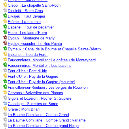
Crépol : La chapelle Saint-Roch
Dieulefit : Serre Gros
Divajeu : Haut Divajeu
Erôme : La mistrale
Espenel : Tour de pégarnier
Eurre : Les lacs d'Eurre
Eygluy : Montagne de Marly
Eygluy-Escoulin : Le Bec Pointu
Eymeux : Canal de la Bourne et Chapelle Sainte-Béatrix
Eyzahut : Trou du Furet
Fauconnières, Montélier : Le château de Monteynard
Fauconnières, Montélier : Les bassins
Font d'Urle : Font d'Urle
Font d'Urle : Puy de la Gagère
Font d'Urle : Puy de la Gagère (raquette)
Francillon-sur-Roubion : Les berges du Roublion
Gervans : Belvédère des Planars
Gigors et Lozeron : Rocher St Supière
Glandage : Sucettes de Borne
Grane : Mont Brian
La Baume Cornillane : Combe Grand
La Baume Cornillane : Combe Grand : variante
La Baume Cornillane : Combe grand Neige