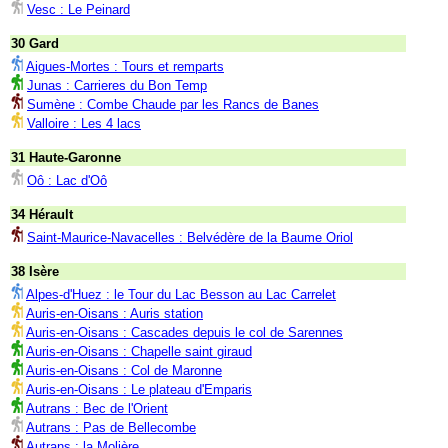
Vesc : Le Peinard
30 Gard
Aigues-Mortes : Tours et remparts
Junas : Carrieres du Bon Temp
Sumène : Combe Chaude par les Rancs de Banes
Valloire : Les 4 lacs
31 Haute-Garonne
Oô : Lac d'Oô
34 Hérault
Saint-Maurice-Navacelles : Belvédère de la Baume Oriol
38 Isère
Alpes-d'Huez : le Tour du Lac Besson au Lac Carrelet
Auris-en-Oisans : Auris station
Auris-en-Oisans : Cascades depuis le col de Sarennes
Auris-en-Oisans : Chapelle saint giraud
Auris-en-Oisans : Col de Maronne
Auris-en-Oisans : Le plateau d'Emparis
Autrans : Bec de l'Orient
Autrans : Pas de Bellecombe
Autrans : la Molière