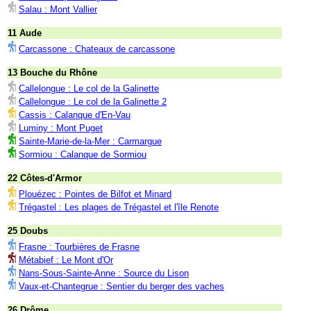
Salau : Mont Vallier
11 Aude
Carcassone : Chateaux de carcassone
13 Bouche du Rhône
Callelongue : Le col de la Galinette
Callelongue : Le col de la Galinette 2
Cassis : Calanque d'En-Vau
Luminy : Mont Puget
Sainte-Marie-de-la-Mer : Carmargue
Sormiou : Calanque de Sormiou
22 Côtes-d'Armor
Plouézec : Pointes de Bilfot et Minard
Trégastel : Les plages de Trégastel et l'île Renote
25 Doubs
Frasne : Tourbières de Frasne
Métabief : Le Mont d'Or
Nans-Sous-Sainte-Anne : Source du Lison
Vaux-et-Chantegrue : Sentier du berger des vaches
26 Drôme