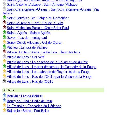
Saint-Antoine-l'Abbaye : Saint-Antoine-l'Abbaye
Saint-Christophe-en-Oisans : Saint-Christophe-en-Oisans (Via
ferrata)
Saint-Gervais : Les Gorges du Gorgonnet
Saint-Laurent-du-Pont : Col de la Sûre
Saint-Michel-les-Portes : Croix-Saint-Paul
Sainte-Agnés : Sainte-Agnés
Savel : Lac de monteynard
Super Collet, Allevard : Col de Claran
Vatilieu : Le tour de Vatilieu
Village du Haut Bréda, La Ferriere : Tour des lacs
Villard de Lans : Col Vert
Villard de Lans : La cascade de la Fauge et lac du Pré
Villard de Lans : Le pont de l'amour, la Cascade de la Fauge
Villard de Lans : Les cabanes de Roybon et de la Fauge
Villard de Lans : Pas de L'Oeille par le Vallon de la Fauge
Villard de Lans : Pas de l'Oeille
39 Jura
Bonlieu : Lac de Bonlieu
Bourg-de-Sirod : Perte de l'Ain
Le Frasnois : Cascades du Hérisson
Salins-les-Bains : Fort Belin