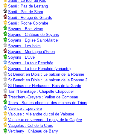
Saoû : Le tour du Roc
Saoû : Pas de Lestang
Saoû : Pas de Siara
Saoû : Refuge de Girards
Saoû : Roche Colombe
Soyans : Bois vieux
Soyans : Château de Soyans
Soyans : Eglise Saint-Marcel
Soyans : Les hoirs
Soyans : Montagne d'Eson
Soyons : L'Ove
Soyons : La tour Penchée
Soyons : La tour Penchée (variante)
St Benoît en Diois : Le balcon de la Roanne
St Benoît en Diois : Le balcon de la Roanne 2
St Donas sur Herbasse : Bois de la Garde
Tain l'Hermitage : Chapelle Chapoutier
Treschenu-Creyers : Vallon de Combeau
Triors : Sur les chemins des moines de Triors
Valence : Epervière
Valouse : Miélandre du col de Valouse
Vassieux en vercors : Le puy de la Gagère
Vaugelas : Col de la Croix
Vercheny : Château de Barry