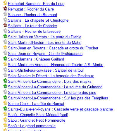
Rochefort Samson : Pas du Loup
Rémuzat : Rocher du Caire
Sahune : Rocher de Bramard
Saillans : La chapelle St Christophe
Saillans : Le tour de Chabrier
Saillans : Rocher de la laveuse
Saint Julien en Vercors : La porte du Diable
Saint Martin d'Hostun : Les monts du Matin
Saint-Jean en Royans : Cascade et grotte du Frochet
Saint-Jean en Royans : Col de l'Echarasson
Saint-Mamans : Château Gaillard
Saint-Martin-en-Vercors : Hameau de Tourtre à St Martin
Saint-Michel-sur-Savasse : Santier de la tour
Saint-Nazaire-le-Désert : La bergerie des Pradeaux
Saint-Vincent-La-Commanderie : Bois des masks
Saint-Vincent-La-Commanderie : La source du Guimand
Saint-Vincent-La-Commanderie : Le champ des pins
Saint-Vincent-La-Commanderie : Sur les pas des Templiers
Sainte-Croix : La crête de Ramiat
Sainte-Eulalie-en-Royans : Cascade verte et cascade blanche
Saoû : Chapelle Saint Médard (sud)
Saoû : Grand et Petit Pommerolle
Saoû : Le grand pommerolle