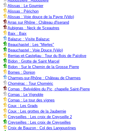
Alboussière : Albousière
Alissas : Le Gournier
Alissas : Périchon
Alissas : Voie douce de la Payre (Vélo)
Arras sur Rhône : Château d'Iserand
Aubignas : Neck de Sceautres
Baix : Baix
Balazuc : Visite Balazuc
Beauchastel : Les "Merles"
Beauchastel : Voie Douce (Vélo)
Berrias-et-Casteljau : Tour du Bois de Païolive
Bidon : Grotte de Saint Marcel
Bidon : Sur le Chemin de la Grosse Pierre
Bornes : Donjon
Charmes-sur-Rhône : Château de Charmes
Chomérac : Tour Choméric
Cornas : Belvédère du Pic, chapelle Saint-Pierre
Cornas : Le Vignoble
Cornas : Le tour des vignes
Coux : Les Grads
Coux : Les grottes de la Jaubernie
Creyseilles : Les croix de Creyseille 2
Creyseilles : Les croix de Creyseilles
Croix de Bauzon : Col des Langoustines