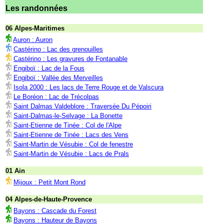
Les randonnées
06 Alpes-Maritimes
Auron : Auron
Castérino : Lac des grenouilles
Castérino : Les gravures de Fontanable
Engiboï : Lac de la Fous
Engiboï : Vallée des Merveilles
Isola 2000 : Les lacs de Terre Rouge et de Valscura
Le Boréon : Lac de Trécolpas
Saint Dalmas Valdeblore : Traversée Du Pépoiri
Saint-Dalmas-le-Selvage : La Bonette
Saint-Etienne de Tinée : Col de l'Alpe
Saint-Etienne de Tinée : Lacs des Vens
Saint-Martin de Vésubie : Col de fenestre
Saint-Martin de Vésubie : Lacs de Prals
01 Ain
Mijoux : Petit Mont Rond
04 Alpes-de-Haute-Provence
Bayons : Cascade du Forest
Bayons : Hauteur de Bayons