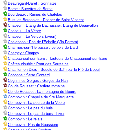
Beauregard-Baret : Sonnaize
Borne : Sucettes de Borne
Bourdeaux : Ruines du Châtelas
Buis les Baronnies : Rocher de Saint Vincent
Chabeuil : Etang de Bachassier, Etang de Beauvallon
Chabeuil : La Véore
Chabeuil : Le Vercors (avion)
Chalancon : Pas de l'Echelle (Via Ferrata)
Charmes-sur-l'Herbasse : Le bois de Bard
Charpey : Charpey
Chateauneuf-sur-Isère : Hauteurs de Chateauneuf-sur-Isère
Châteaudouble : Pont des Sarrasins
Châtillon-en-Diois : Boucle de Baïn par le Pié de Boeuf
Cobonne : Serre Gontard
Cognin-les-Gorges : Gorges du Nan
Col de Rousset : Carrière romaine
Col de Rousset : La montagne de Beurre
Combovin : Chapelle de Ste Marguerite
Combovin : La source de la Veore
Combovin : Le pas du buis
Combovin : Le pas du buis - hiver
Combovin : Le relais
Combovin : Pas de Boussière