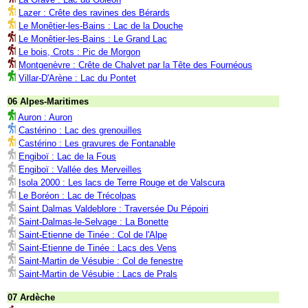
Lazer : Crête des ravines des Bérards
Le Monêtier-les-Bains : Lac de la Douche
Le Monêtier-les-Bains : Le Grand Lac
Le bois, Crots : Pic de Morgon
Montgenèvre : Crête de Chalvet par la Tête des Fournéous
Villar-D'Arène : Lac du Pontet
06 Alpes-Maritimes
Auron : Auron
Castérino : Lac des grenouilles
Castérino : Les gravures de Fontanable
Engiboï : Lac de la Fous
Engiboï : Vallée des Merveilles
Isola 2000 : Les lacs de Terre Rouge et de Valscura
Le Boréon : Lac de Trécolpas
Saint Dalmas Valdeblore : Traversée Du Pépoiri
Saint-Dalmas-le-Selvage : La Bonette
Saint-Etienne de Tinée : Col de l'Alpe
Saint-Etienne de Tinée : Lacs des Vens
Saint-Martin de Vésubie : Col de fenestre
Saint-Martin de Vésubie : Lacs de Prals
07 Ardèche