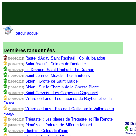
Retour accueil
Dernières randonnées
Rastel d'Agay Saint Raphaël : Col du baladou
[09/05/2024]
Saint-Aygulf : Dolmen de l'agriotier
[08/05/2024]
Le Dramont Saint-Raphaël : Le Dramon
[05/05/2024]
Saint-Jean-de-Muzols : Les hauteurs
[17/03/2024]
Bidon : Grotte de Saint Marcel
[23/09/2023]
Bidon : Sur le Chemin de la Grosse Pierre
[23/09/2023]
Saint-Gervais : Les Gorges du Gorgonnet
[03/09/2023]
Villard de Lans : Les cabanes de Roybon et de la
[20/08/2023]
Fauge
Villard de Lans : Pas de L'Oeille par le Vallon de la
[16/08/2023]
Fauge
Trégastel : Les plages de Trégastel et l'île Renote
[04/08/2023]
26 Dr
Plouézec : Pointes de Bilfot et Minard
[01/08/2023]
Châ
Rustrel : Colorado d'ocre
[20/05/2023]
(Partagé