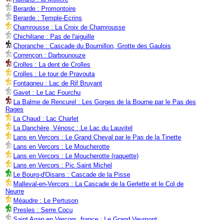
Berarde : Promontoire
Berarde : Temple-Ecrins
Chamrousse : La Croix de Chamrousse
Chichiliane : Pas de l'aiguille
Choranche : Cascade du Bournillon, Grotte des Gaulois
Corrençon : Darbounouze
Crolles : La dent de Crolles
Crolles : Le tour de Pravouta
Fontagneu : Lac de Rif Bruyant
Gavet : Le Lac Fourchu
La Balme de Rencurel : Les Gorges de la Bourne par le Pas des
Rages
La Chaud : Lac Charlet
La Danchère, Vénosc : Le Lac du Lauvitel
Lans en Vercors : Le Grand Cheval par le Pas de la Tinette
Lans en Vercors : Le Moucherotte
Lans en Vercors : Le Moucherotte (raquette)
Lans en Vercors : Pic Saint Michel
Le Bourg-d'Oisans : Cascade de la Pisse
Malleval-en-Vercors : La Cascade de la Gerlette et le Col de
Neurre
Méaudre : Le Pertuson
Presles : Serre Cocu
Saint Agan en Vercors, france : Le Grand Veymont