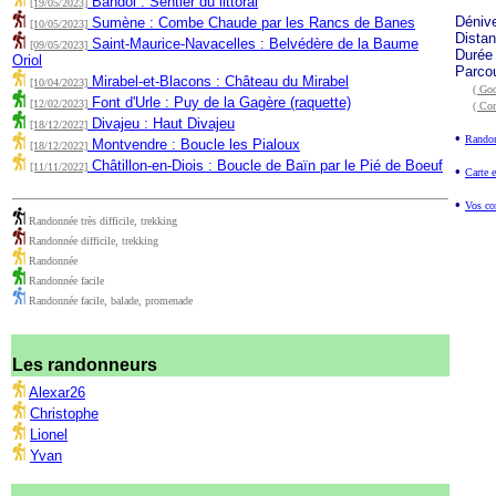
Bandol : Sentier du littoral
[19/05/2023]
Déniv
Sumène : Combe Chaude par les Rancs de Banes
[10/05/2023]
Dista
Saint-Maurice-Navacelles : Belvédère de la Baume
[09/05/2023]
Durée
Oriol
Parco
Mirabel-et-Blacons : Château du Mirabel
[10/04/2023]
( Goo
Font d'Urle : Puy de la Gagère (raquette)
[12/02/2023]
( Co
Divajeu : Haut Divajeu
[18/12/2022]
•
Randon
Montvendre : Boucle les Pialoux
[18/12/2022]
Châtillon-en-Diois : Boucle de Baïn par le Pié de Boeuf
[11/11/2022]
•
Carte e
•
Vos co
Randonnée très difficile, trekking
Randonnée difficile, trekking
Randonnée
Randonnée facile
Randonnée facile, balade, promenade
Les randonneurs
Alexar26
Christophe
Lionel
Yvan