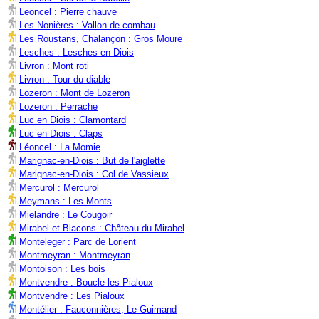
Leoncel : Pierre chauve
Les Nonières : Vallon de combau
Les Roustans, Chalançon : Gros Moure
Lesches : Lesches en Diois
Livron : Mont roti
Livron : Tour du diable
Lozeron : Mont de Lozeron
Lozeron : Perrache
Luc en Diois : Clamontard
Luc en Diois : Claps
Léoncel : La Momie
Marignac-en-Diois : But de l'aiglette
Marignac-en-Diois : Col de Vassieux
Mercurol : Mercurol
Meymans : Les Monts
Mielandre : Le Cougoir
Mirabel-et-Blacons : Château du Mirabel
Monteleger : Parc de Lorient
Montmeyran : Montmeyran
Montoison : Les bois
Montvendre : Boucle les Pialoux
Montvendre : Les Pialoux
Montélier : Fauconnières, Le Guimand