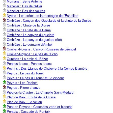
Mornans : Serre Antoine
Mézelier : Pas de l'Allier
Mézelier : Pas des voutes
Nyons : Les crêtes de la montagne de l'Essaillon
Omblèze : Canyon des Gueulards et la chute de la Druise
Omblèze : Chute de la Druise
Omblèze : La tête de la Dame
Omblèze : Le canyon du guelard
Omblèze : Le canyon du guelard (été)
Omblèze : Le domaine d'Ambel
Oriol-en-Royans : Canyon Ruisseau de Léoncel
Oriol-en-Royans : Le pas de l'Echo
Ourches : La croix du Bézot
Pennes-le-sec : Pennes-le-sec
Peyrins : Des Étangs de Chaleyre à la Combe Barnière
Peyrus : Le pas du Touet
Peyrus : Le pas du Touet et St Vincent
Peyrus : Les Roches
Peyrus : Pierre chauve
Piègros-la-Clastre : La Chapelle Saint-Médard
Plan de Baix : Chute de la Druise
Plan de Baix : Le Vellan
Pont-en-Royans : Cascades verte et blanche
Pontaix : Cascade de Pontaix