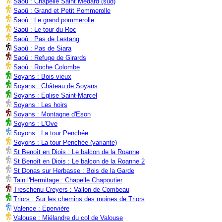
Saoû : Chapelle Saint Médard (sud)
Saoû : Grand et Petit Pommerolle
Saoû : Le grand pommerolle
Saoû : Le tour du Roc
Saoû : Pas de Lestang
Saoû : Pas de Siara
Saoû : Refuge de Girards
Saoû : Roche Colombe
Soyans : Bois vieux
Soyans : Château de Soyans
Soyans : Eglise Saint-Marcel
Soyans : Les hoirs
Soyans : Montagne d'Eson
Soyons : L'Ove
Soyons : La tour Penchée
Soyons : La tour Penchée (variante)
St Benoît en Diois : Le balcon de la Roanne
St Benoît en Diois : Le balcon de la Roanne 2
St Donas sur Herbasse : Bois de la Garde
Tain l'Hermitage : Chapelle Chapoutier
Treschenu-Creyers : Vallon de Combeau
Triors : Sur les chemins des moines de Triors
Valence : Epervière
Valouse : Miélandre du col de Valouse