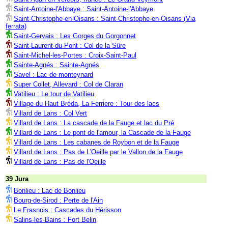
Saint-Antoine-l'Abbaye : Saint-Antoine-l'Abbaye
Saint-Christophe-en-Oisans : Saint-Christophe-en-Oisans (Via
ferrata)
Saint-Gervais : Les Gorges du Gorgonnet
Saint-Laurent-du-Pont : Col de la Sûre
Saint-Michel-les-Portes : Croix-Saint-Paul
Sainte-Agnés : Sainte-Agnés
Savel : Lac de monteynard
Super Collet, Allevard : Col de Claran
Vatilieu : Le tour de Vatilieu
Village du Haut Bréda, La Ferriere : Tour des lacs
Villard de Lans : Col Vert
Villard de Lans : La cascade de la Fauge et lac du Pré
Villard de Lans : Le pont de l'amour, la Cascade de la Fauge
Villard de Lans : Les cabanes de Roybon et de la Fauge
Villard de Lans : Pas de L'Oeille par le Vallon de la Fauge
Villard de Lans : Pas de l'Oeille
39 Jura
Bonlieu : Lac de Bonlieu
Bourg-de-Sirod : Perte de l'Ain
Le Frasnois : Cascades du Hérisson
Salins-les-Bains : Fort Belin