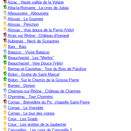
Aizac : Haute vallée de la Volane
Alba-la-Romaine : La croix de Juliau
Alboussière : Albousière
Alissas : Le Gournier
Alissas : Périchon
Alissas : Voie douce de la Payre (Vélo)
Arras sur Rhône : Château d'Iserand
Aubignas : Neck de Sceautres
Baix : Baix
Balazuc : Visite Balazuc
Beauchastel : Les "Merles"
Beauchastel : Voie Douce (Vélo)
Berrias-et-Casteljau : Tour du Bois de Païolive
Bidon : Grotte de Saint Marcel
Bidon : Sur le Chemin de la Grosse Pierre
Bornes : Donjon
Charmes-sur-Rhône : Château de Charmes
Chomérac : Tour Choméric
Cornas : Belvédère du Pic, chapelle Saint-Pierre
Cornas : Le Vignoble
Cornas : Le tour des vignes
Coux : Les Grads
Coux : Les grottes de la Jaubernie
Creyseilles : Les croix de Creyseille 2