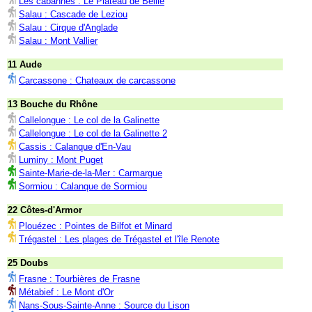
Les cabannes : Le Plateau de Beille
Salau : Cascade de Leziou
Salau : Cirque d'Anglade
Salau : Mont Vallier
11 Aude
Carcassone : Chateaux de carcassone
13 Bouche du Rhône
Callelongue : Le col de la Galinette
Callelongue : Le col de la Galinette 2
Cassis : Calanque d'En-Vau
Luminy : Mont Puget
Sainte-Marie-de-la-Mer : Carmargue
Sormiou : Calanque de Sormiou
22 Côtes-d'Armor
Plouézec : Pointes de Bilfot et Minard
Trégastel : Les plages de Trégastel et l'île Renote
25 Doubs
Frasne : Tourbières de Frasne
Métabief : Le Mont d'Or
Nans-Sous-Sainte-Anne : Source du Lison