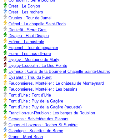
Combovin : Serre Bochon
Crest : Le Donjon
Crest : Les rochers
Crupies : Tour de Jumel
Crépol : La chapelle Saint-Roch
Dieulefit : Serre Gros
Divajeu : Haut Divajeu
Erôme : La mistrale
Espenel : Tour de pégarnier
Eurre : Les lacs d'Eurre
Eygluy : Montagne de Marly
Eygluy-Escoulin : Le Bec Pointu
Eymeux : Canal de la Bourne et Chapelle Sainte-Béatrix
Eyzahut : Trou du Furet
Fauconnières, Montélier : Le château de Monteynard
Fauconnières, Montélier : Les bassins
Font d'Urle : Font d'Urle
Font d'Urle : Puy de la Gagère
Font d'Urle : Puy de la Gagère (raquette)
Francillon-sur-Roubion : Les berges du Roublion
Gervans : Belvédère des Planars
Gigors et Lozeron : Rocher St Supière
Glandage : Sucettes de Borne
Grane : Mont Brian