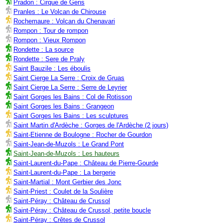
Pradon : Cirque de Gens
Pranles : Le Volcan de Chirouse
Rochemaure : Volcan du Chenavari
Rompon : Tour de rompon
Rompon : Vieux Rompon
Rondette : La source
Rondette : Sere de Praly
Saint Bauzile : Les éboulis
Saint Cierge La Serre : Croix de Gruas
Saint Cierge La Serre : Serre de Leyrier
Saint Gorges les Bains : Col de Rotisson
Saint Gorges les Bains : Grangeon
Saint Gorges les Bains : Les sculptures
Saint Martin d'Ardèche : Gorges de l'Ardèche (2 jours)
Saint-Etienne de Boulogne : Rocher de Gourdon
Saint-Jean-de-Muzols : Le Grand Pont
Saint-Jean-de-Muzols : Les hauteurs
Saint-Laurent-du-Pape : Château de Pierre-Gourde
Saint-Laurent-du-Pape : La bergerie
Saint-Martial : Mont Gerbier des Jonc
Saint-Priest : Coulet de la Soulière
Saint-Péray : Château de Crussol
Saint-Péray : Château de Crussol, petite boucle
Saint-Péray : Crêtes de Crussol