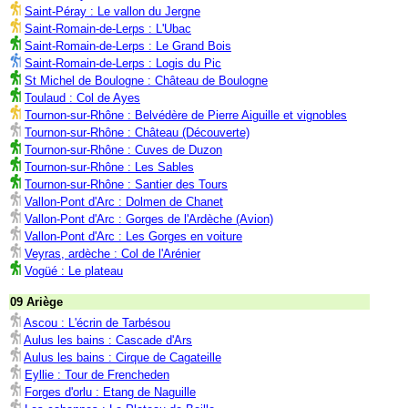
Saint-Péray : Le vallon du Jergne
Saint-Romain-de-Lerps : L'Ubac
Saint-Romain-de-Lerps : Le Grand Bois
Saint-Romain-de-Lerps : Logis du Pic
St Michel de Boulogne : Château de Boulogne
Toulaud : Col de Ayes
Tournon-sur-Rhône : Belvédère de Pierre Aiguille et vignobles
Tournon-sur-Rhône : Château (Découverte)
Tournon-sur-Rhône : Cuves de Duzon
Tournon-sur-Rhône : Les Sables
Tournon-sur-Rhône : Santier des Tours
Vallon-Pont d'Arc : Dolmen de Chanet
Vallon-Pont d'Arc : Gorges de l'Ardèche (Avion)
Vallon-Pont d'Arc : Les Gorges en voiture
Veyras, ardèche : Col de l'Arénier
Vogüé : Le plateau
09 Ariège
Ascou : L'écrin de Tarbésou
Aulus les bains : Cascade d'Ars
Aulus les bains : Cirque de Cagateille
Eyllie : Tour de Frencheden
Forges d'orlu : Etang de Naguille