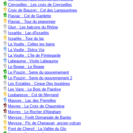
Creyseilles : Les croix de Creyseilles
Croix de Bauzon : Col des Langoustines
Flaviac : Col de Gardette
Flaviac : Tour du pigeonnier
Glun : Les balcons du Rhône
Issarlès : Lac-d'Issarlès
Issarlès : Tour du lac
La Voulte : Celles les bains
La Voulte : Dolce Via
La Voulte : L'île de Printegarde
Labeaume : Visite Labeaume
Le Beage : Le Beage
Le Pouzin : Serre du gouvernement
Le Pouzin : Serre du gouvernement 2
Les Estables : Cirque Des boutières
Les Vans : Le Bois de Paiolive
Loubaresse : Col de Meyrand
Mauves : Lac des Pierrelles
Mayres : La Croix de Chaumiène
Mayres : Le Rocher d'Abraham
Meysse : Forêt Domaniale de Barrès
Meysse : Pic de Chenavari, ancien volcan
Pont de Chervil : La Vallée du Glo