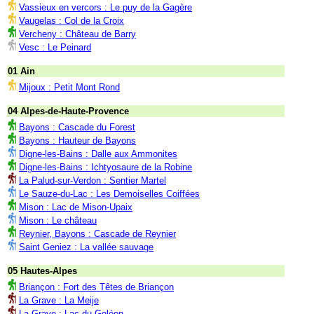
Vassieux en vercors : Le puy de la Gagère
Vaugelas : Col de la Croix
Vercheny : Château de Barry
Vesc : Le Peinard
01 Ain
Mijoux : Petit Mont Rond
04 Alpes-de-Haute-Provence
Bayons : Cascade du Forest
Bayons : Hauteur de Bayons
Digne-les-Bains : Dalle aux Ammonites
Digne-les-Bains : Ichtyosaure de la Robine
La Palud-sur-Verdon : Sentier Martel
Le Sauze-du-Lac : Les Demoiselles Coiffées
Mison : Lac de Mison-Upaix
Mison : Le château
Reynier, Bayons : Cascade de Reynier
Saint Geniez : La vallée sauvage
05 Hautes-Alpes
Briançon : Fort des Têtes de Briançon
La Grave : La Meije
La Grave : Lac du Goléon