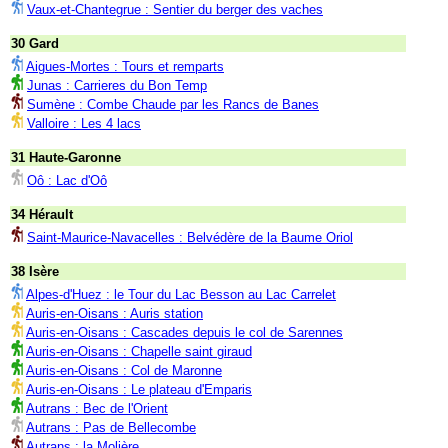
Vaux-et-Chantegrue : Sentier du berger des vaches
30 Gard
Aigues-Mortes : Tours et remparts
Junas : Carrieres du Bon Temp
Sumène : Combe Chaude par les Rancs de Banes
Valloire : Les 4 lacs
31 Haute-Garonne
Oô : Lac d'Oô
34 Hérault
Saint-Maurice-Navacelles : Belvédère de la Baume Oriol
38 Isère
Alpes-d'Huez : le Tour du Lac Besson au Lac Carrelet
Auris-en-Oisans : Auris station
Auris-en-Oisans : Cascades depuis le col de Sarennes
Auris-en-Oisans : Chapelle saint giraud
Auris-en-Oisans : Col de Maronne
Auris-en-Oisans : Le plateau d'Emparis
Autrans : Bec de l'Orient
Autrans : Pas de Bellecombe
Autrans : la Molière